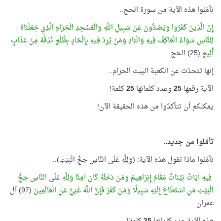
تأمّلوا هذه الآية من سورة الحج..
إِنَّ الَّذِينَ كَفَرُوا وَيَصُدُّونَ عَنْ سَبِيلِ اللَّهِ وَالْمَسْجِدِ الْحَرَامِ الَّذِي جَعَلْنَاهُ
لِلنَّاسِ سَوَاءً الْعَاكِفُ فِيهِ وَالْبَادِ وَمَنْ يُرِدْ فِيهِ بِإِلْحَادٍ بِظُلْمٍ نُذِقْهُ مِنْ عَذَابٍ
أَلِيمٍ
(25) الحج
إنها تتحدّث عن الكعبة البيت الحرام..
الآية رقمها
25
وعدد كلماتها
25
كلمة!
يمكنكم أن تتأكدّوا من هذه الحقيقة الآن!
تأمّلوا من جديد..
تأمّلوا ماذا تقول هذه الآية: (وَلِلَّهِ عَلَى النَّاسِ حِجُّ الْبَيْتِ)..
فِيهِ آيَاتٌ بَيِّنَاتٌ مَقَامُ إِبْرَاهِيمَ وَمَنْ دَخَلَهُ كَانَ آمِنًا وَلِلَّهِ عَلَى النَّاسِ حِجُّ
الْبَيْتِ مَنِ اسْتَطَاعَ إِلَيْهِ سَبِيلًا وَمَنْ كَفَرَ فَإِنَّ اللَّهَ غَنِيٌّ عَنِ الْعَالَمِينَ
(97) آل
عمران