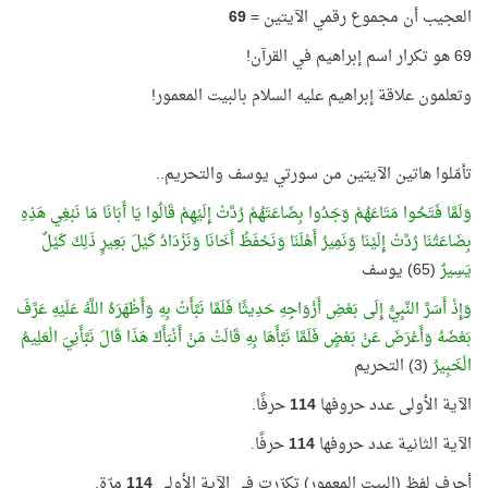
العجيب أن مجموع رقمي الآيتين =
69
69 هو تكرار اسم إبراهيم في القرآن!
وتعلمون علاقة إبراهيم عليه السلام بالبيت المعمور!
تأمّلوا هاتين الآيتين من سورتي يوسف والتحريم..
وَلَمَّا فَتَحُوا مَتَاعَهُمْ وَجَدُوا بِضَاعَتَهُمْ رُدَّتْ إِلَيْهِمْ قَالُوا يَا أَبَانَا مَا نَبْغِي هَذِهِ
بِضَاعَتُنَا رُدَّتْ إِلَيْنَا وَنَمِيرُ أَهْلَنَا وَنَحْفَظُ أَخَانَا وَنَزْدَادُ كَيْلَ بَعِيرٍ ذَلِكَ كَيْلٌ
يَسِيرٌ
(65) يوسف
وَإِذْ أَسَرَّ النَّبِيُّ إِلَى بَعْضِ أَزْوَاجِهِ حَدِيثًا فَلَمَّا نَبَّأَتْ بِهِ وَأَظْهَرَهُ اللَّهُ عَلَيْهِ عَرَّفَ
بَعْضَهُ وَأَعْرَضَ عَنْ بَعْضٍ فَلَمَّا نَبَّأَهَا بِهِ قَالَتْ مَنْ أَنْبَأَكَ هَذَا قَالَ نَبَّأَنِيَ الْعَلِيمُ
الْخَبِيرُ
(3) التحريم
الآية الأولى عدد حروفها
114
حرفًا.
الآية الثانية عدد حروفها
114
حرفًا.
أحرف لفظ (البيت المعمور) تكرّرت في الآية الأولى
114
مرّة.