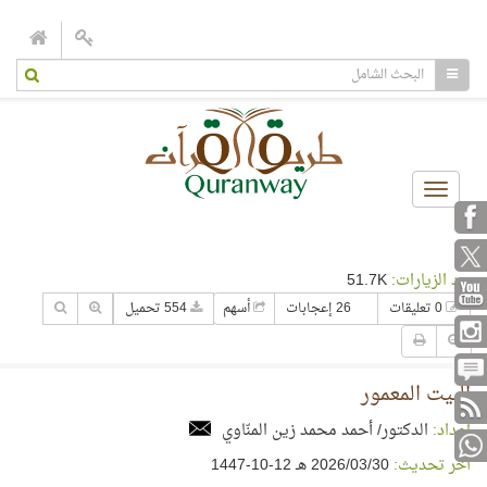
Toggle
navigation
عدد الزيارات:
51.7K
0 تعليقات
26 إعجابات
أسهم
554 تحميل
البيت المعمور
إعداد:
الدكتور/ أحمد محمد زين المنّاوي
آخر تحديث:
30‏/03‏/2026 هـ 12-10-1447