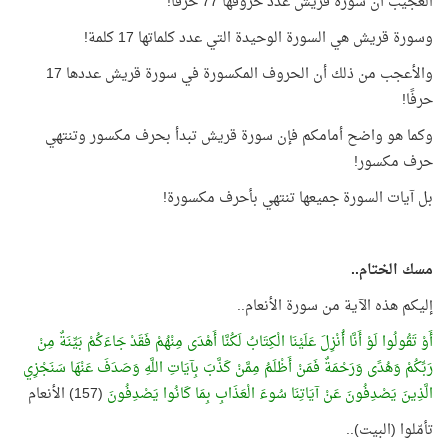
العجيب أن سورة قريش عدد حروفها 77 حرفًا!
وسورة قريش هي السورة الوحيدة التي عدد كلماتها 17 كلمة!
والأعجب من ذلك أن الحروف المكسورة في سورة قريش عددها 17
حرفًا!
وكما هو واضح أمامكم فإن سورة قريش تبدأ بحرف مكسور وتنتهي
حرف مكسور!
بل آيات السورة جميعها تنتهي بأحرف مكسورة!
مسك الختام..
إليكم هذه الآية من سورة الأنعام..
أَوْ تَقُولُوا لَوْ أَنَّا أُنْزِلَ عَلَيْنَا الْكِتَابُ لَكُنَّا أَهْدَى مِنْهُمْ فَقَدْ جَاءَكُمْ بَيِّنَةٌ مِنْ
رَبِّكُمْ وَهُدًى وَرَحْمَةٌ فَمَنْ أَظْلَمُ مِمَّنْ كَذَّبَ بِآيَاتِ اللَّهِ وَصَدَفَ عَنْهَا سَنَجْزِي
الَّذِينَ يَصْدِفُونَ عَنْ آيَاتِنَا سُوءَ الْعَذَابِ بِمَا كَانُوا يَصْدِفُونَ
(157) الأنعام
تأمّلوا (البيت)..