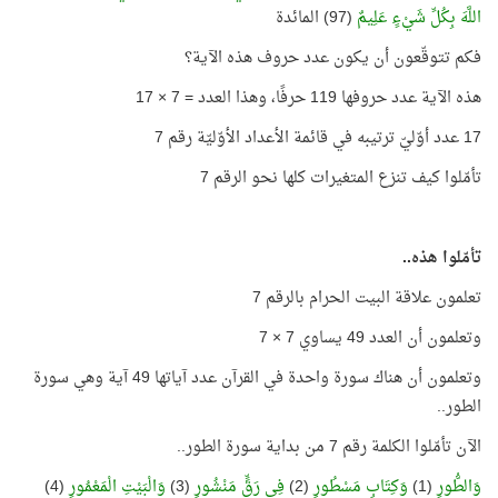
اللَّهَ بِكُلِّ شَيْءٍ عَلِيمٌ
(97) المائدة
فكم تتوقّعون أن يكون عدد حروف هذه الآية؟
هذه الآية عدد حروفها 119 حرفًا، وهذا العدد = 7 × 17
17 عدد أوّليّ ترتيبه في قائمة الأعداد الأوّليّة رقم 7
تأمّلوا كيف تنزع المتغيرات كلها نحو الرقم 7
تأمّلوا هذه..
تعلمون علاقة البيت الحرام بالرقم 7
وتعلمون أن العدد 49 يساوي 7 × 7
وتعلمون أن هناك سورة واحدة في القرآن عدد آياتها 49 آية وهي سورة
الطور..
الآن تأمّلوا الكلمة رقم 7 من بداية سورة الطور..
وَالطُّورِ
(1)
وَكِتَابٍ مَسْطُورٍ
(2)
فِي رَقٍّ مَنْشُورٍ
(3)
وَالْبَيْتِ الْمَعْمُورِ
(4)