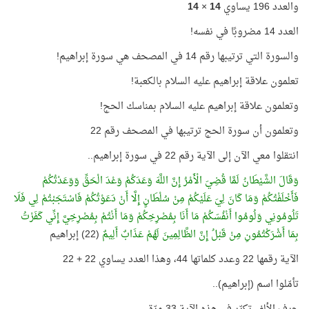
والعدد 196 يساوي
14
×
14
العدد 14 مضروبًا في نفسه!
والسورة التي ترتيبها رقم 14 في المصحف هي سورة إبراهيم!
تعلمون علاقة إبراهيم عليه السلام بالكعبة!
وتعلمون علاقة إبراهيم عليه السلام بمناسك الحج!
وتعلمون أن سورة الحج ترتيبها في المصحف رقم 22
انتقلوا معي الآن إلى الآية رقم 22 في سورة إبراهيم..
وَقَالَ الشَّيْطَانُ لَمَّا قُضِيَ الْأَمْرُ إِنَّ اللَّهَ وَعَدَكُمْ وَعْدَ الْحَقِّ وَوَعَدْتُكُمْ
فَأَخْلَفْتُكُمْ وَمَا كَانَ لِيَ عَلَيْكُمْ مِنْ سُلْطَانٍ إِلَّا أَنْ دَعَوْتُكُمْ فَاسْتَجَبْتُمْ لِي فَلَا
تَلُومُونِي وَلُومُوا أَنْفُسَكُمْ مَا أَنَا بِمُصْرِخِكُمْ وَمَا أَنْتُمْ بِمُصْرِخِيَّ إِنِّي كَفَرْتُ
بِمَا أَشْرَكْتُمُونِ مِنْ قَبْلُ إِنَّ الظَّالِمِينَ لَهُمْ عَذَابٌ أَلِيمٌ
(22) إبراهيم
الآية رقمها 22 وعدد كلماتها 44، وهذا العدد يساوي 22 + 22
تأمّلوا اسم (إبراهيم)..