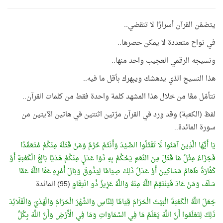
يتضمّن القرآن أسرارًا لا تنقضي..
في نواح متعددة لا يمكن حصرها..
ونسيجه الرقمي العجيب واحد منها..
هذا النسيج الذي يدهشك ويبهرك بأقل ما فيه..
نتأمّل معًا من خلال هذا المشهد كلمة واحدة فقط من كلمات القرآن..
لفظ (الكعبة) وقد ورد في القرآن مرّتين اثنتين في هاتين الآيتين من
سورة المائدة..
يَا أَيُّهَا الَّذِينَ آمَنُوا لَا تَقْتُلُوا الصَّيْدَ وَأَنْتُمْ حُرُمٌ وَمَنْ قَتَلَهُ مِنْكُمْ مُتَعَمِّدًا
فَجَزَاءٌ مِثْلُ مَا قَتَلَ مِنَ النَّعَمِ يَحْكُمُ بِهِ ذَوَا عَدْلٍ مِنْكُمْ هَدْيًا بَالِغَ الْكَعْبَةِ أَوْ
كَفَّارَةٌ طَعَامُ مَسَاكِينَ أَوْ عَدْلُ ذَلِكَ صِيَامًا لِيَذُوقَ وَبَالَ أَمْرِهِ عَفَا اللَّهُ عَمَّا
سَلَفَ وَمَنْ عَادَ فَيَنْتَقِمُ اللَّهُ مِنْهُ وَاللَّهُ عَزِيزٌ ذُو انْتِقَامٍ
(95) المائدة
جَعَلَ اللَّهُ الْكَعْبَةَ الْبَيْتَ الْحَرَامَ قِيَامًا لِلنَّاسِ وَالشَّهْرَ الْحَرَامَ وَالْهَدْيَ وَالْقَلَائِدَ
ذَلِكَ لِتَعْلَمُوا أَنَّ اللَّهَ يَعْلَمُ مَا فِي السَّمَاوَاتِ وَمَا فِي الْأَرْضِ وَأَنَّ اللَّهَ بِكُلِّ