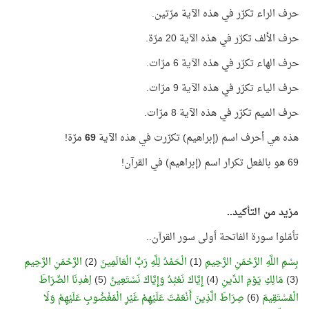
حرف الراء تكرّر في هذه الآية مرّتين.
حرف الألف تكرّر في هذه الآية 20 مرّة.
حرف الهاء تكرّر في هذه الآية 6 مرّات.
حرف الياء تكرّر في هذه الآية 9 مرّات.
حرف الميم تكرّر في هذه الآية 8 مرّات.
هذه هي أحرف اسم (إبراهيم) تكرّرت في هذه الآية
69
مرّة!
69 هو بالفعل تكرار اسم (إبراهيم) في القرآن!
مزيد من التأكيد..
تأمّلوا سورة الفاتحة أولى سور القرآن..
بِسْمِ اللَّهِ الرَّحْمَنِ الرَّحِيمِ
(1)
الْحَمْدُ لِلَّهِ رَبِّ الْعَالَمِينَ
(2)
الرَّحْمَنِ الرَّحِيمِ
(3)
مَالِكِ يَوْمِ الدِّينِ
(4)
إِيَّاكَ نَعْبُدُ وَإِيَّاكَ نَسْتَعِينُ
(5)
اِهْدِنَا الصِّرَاطَ
الْمُسْتَقِيمَ
(6)
صِرَاطَ الَّذِينَ أَنْعَمْتَ عَلَيْهِمْ غَيْرِ الْمَغْضُوبِ عَلَيْهِمْ وَلَا