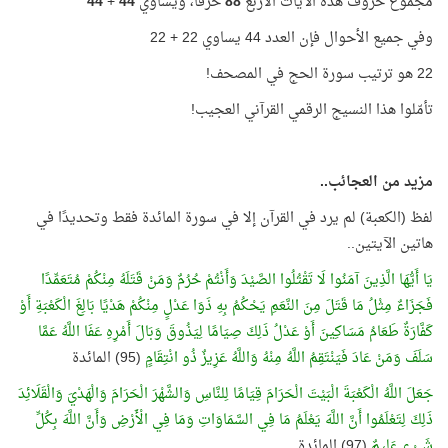
مجموع حروف هذه الآيات الأربع
88
حرفًا، ويساوي
44
+
44
وفي جميع الأحوال فإن العدد 44 يساوي 22 + 22
22 هو ترتيب سورة الحج في المصحف!
تأمّلوا هذا النسيج الرقمي القرآني العجيب!
مزيد من العجائب..
لفظ (الكعبة) لم يرد في القرآن إلا في سورة المائدة فقط وتحديدًا في
هاتين الآيتين..
يَا أَيُّهَا الَّذِينَ آمَنُوا لَا تَقْتُلُوا الصَّيْدَ وَأَنْتُمْ حُرُمٌ وَمَنْ قَتَلَهُ مِنْكُمْ مُتَعَمِّدًا
فَجَزَاءٌ مِثْلُ مَا قَتَلَ مِنَ النَّعَمِ يَحْكُمُ بِهِ ذَوَا عَدْلٍ مِنْكُمْ هَدْيًا بَالِغَ الْكَعْبَةِ أَوْ
كَفَّارَةٌ طَعَامُ مَسَاكِينَ أَوْ عَدْلُ ذَلِكَ صِيَامًا لِيَذُوقَ وَبَالَ أَمْرِهِ عَفَا اللَّهُ عَمَّا
سَلَفَ وَمَنْ عَادَ فَيَنْتَقِمُ اللَّهُ مِنْهُ وَاللَّهُ عَزِيزٌ ذُو انْتِقَامٍ
(95) المائدة
جَعَلَ اللَّهُ الْكَعْبَةَ الْبَيْتَ الْحَرَامَ قِيَامًا لِلنَّاسِ وَالشَّهْرَ الْحَرَامَ وَالْهَدْيَ وَالْقَلَائِدَ
ذَلِكَ لِتَعْلَمُوا أَنَّ اللَّهَ يَعْلَمُ مَا فِي السَّمَاوَاتِ وَمَا فِي الْأَرْضِ وَأَنَّ اللَّهَ بِكُلِّ
شَيْءٍ عَلِيمٌ
(97) المائدة