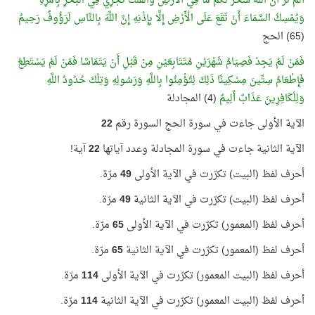
أَلَمْ تَرَ أَنَّ اللَّهَ سَخَّرَ لَكُمْ مَا فِي الْأَرْضِ وَالْفُلْكَ تَجْرِي فِي الْبَحْرِ بِأَمْرِهِ
وَيُمْسِكُ السَّمَاءَ أَنْ تَقَعَ عَلَى الْأَرْضِ إِلَّا بِإِذْنِهِ إِنَّ اللَّهَ بِالنَّاسِ لَرَؤُوفٌ رَحِيمٌ
(65) الحج
فَمَنْ لَمْ يَجِدْ فَصِيَامُ شَهْرَيْنِ مُتَتَابِعَيْنِ مِنْ قَبْلِ أَنْ يَتَمَاسَّا فَمَنْ لَمْ يَسْتَطِعْ
فَإِطْعَامُ سِتِّينَ مِسْكِينًا ذَلِكَ لِتُؤْمِنُوا بِاللَّهِ وَرَسُولِهِ وَتِلْكَ حُدُودُ اللَّهِ
وَلِلْكَافِرِينَ عَذَابٌ أَلِيمٌ
(4) المجادلة
الآية الأولى جاءت في سورة الحج السورة رقم
22
الآية الثانية جاءت في سورة المجادلة وعدد آياتها
22
آية!
أحرف لفظ (البيت) تكرّرت في الآية الأولى
49
مرّة.
أحرف لفظ (البيت) تكرّرت في الآية الثانية
49
مرّة.
أحرف لفظ (المعمور) تكرّرت في الآية الأولى
65
مرّة.
أحرف لفظ (المعمور) تكرّرت في الآية الثانية
65
مرّة.
أحرف لفظ (البيت المعمور) تكرّرت في الآية الأولى
114
مرّة.
أحرف لفظ (البيت المعمور) تكرّرت في الآية الثانية
114
مرّة.