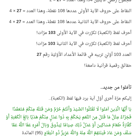
مجموع رقمي الآيتين 54، وهذا العدد =
27
× 2
النقاط على حروف الآية الأولى عددها 108 نقطة، وهذا العدد =
27
× 4
النقاط على حروف الآية الثانية عددها 108 نقطة، وهذا العدد =
27
× 4
أحرف لفظ (الكعبة) تكرّرت في الآية الأولى
103
مرّات!
أحرف لفظ (الكعبة) تكرّرت في الآية الثانية
103
مرّات!
العدد 103 أوّليّ تريبه في قائمة الأعداد الأوّليّة رقم
27
حقائق رقمية قرآنية دامغة!
تأمّلوا من جديد..
إليكم مرّة أخرى أوّل آية يرد فيها لفظ (الكعبة)..
يَا أَيُّهَا الَّذِينَ آمَنُوا لَا تَقْتُلُوا الصَّيْدَ وَأَنْتُمْ حُرُمٌ وَمَنْ قَتَلَهُ مِنْكُمْ مُتَعَمِّدًا
فَجَزَاءٌ مِثْلُ مَا قَتَلَ مِنَ النَّعَمِ يَحْكُمُ بِهِ ذَوَا عَدْلٍ مِنْكُمْ هَدْيًا بَالِغَ الْكَعْبَةِ أَوْ
كَفَّارَةٌ طَعَامُ مَسَاكِينَ أَوْ عَدْلُ ذَلِكَ صِيَامًا لِيَذُوقَ وَبَالَ أَمْرِهِ عَفَا اللَّهُ عَمَّا
سَلَفَ وَمَنْ عَادَ فَيَنْتَقِمُ اللَّهُ مِنْهُ وَاللَّهُ عَزِيزٌ ذُو انْتِقَامٍ
(95) المائدة