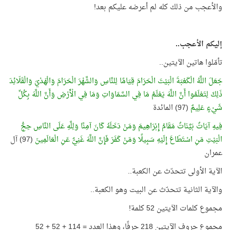
والأعجب من ذلك كله لم أعرضه عليكم بعد!
إليكم الأعجب..
تأمّلوا هاتين الآيتين..
جَعَلَ اللَّهُ الْكَعْبَةَ الْبَيْتَ الْحَرَامَ قِيَامًا لِلنَّاسِ وَالشَّهْرَ الْحَرَامَ وَالْهَدْيَ وَالْقَلَائِدَ
ذَلِكَ لِتَعْلَمُوا أَنَّ اللَّهَ يَعْلَمُ مَا فِي السَّمَاوَاتِ وَمَا فِي الْأَرْضِ وَأَنَّ اللَّهَ بِكُلِّ
شَيْءٍ عَلِيمٌ
(97) المائدة
فِيهِ آيَاتٌ بَيِّنَاتٌ مَقَامُ إِبْرَاهِيمَ وَمَنْ دَخَلَهُ كَانَ آمِنًا وَلِلَّهِ عَلَى النَّاسِ حِجُّ
الْبَيْتِ مَنِ اسْتَطَاعَ إِلَيْهِ سَبِيلًا وَمَنْ كَفَرَ فَإِنَّ اللَّهَ غَنِيٌّ عَنِ الْعَالَمِينَ
(97) آل
عمران
الآية الأولى تتحدّث عن الكعبة..
والآية الثانية تتحدّث عن البيت وهو الكعبة..
مجموع كلمات الآيتين 52 كلمة!
مجموع حروف الآيتين 218 حرفًا، وهذا العدد = 114 + 52 + 52