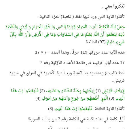
تذكّروا معي..
تأمّلوا الآية التي ورد فيها لفظ (الكعبة) للمرّة الثانية..
جَعَلَ اللَّهُ الْكَعْبَةَ الْبَيْتَ الْحَرَامَ قِيَامًا لِلنَّاسِ وَالشَّهْرَ الْحَرَامَ وَالْهَدْيَ وَالْقَلَائِدَ
ذَلِكَ لِتَعْلَمُوا أَنَّ اللَّهَ يَعْلَمُ مَا فِي السَّمَاوَاتِ وَمَا فِي الْأَرْضِ وَأَنَّ اللَّهَ بِكُلِّ
شَيْءٍ عَلِيمٌ
(97) المائدة
هذه الآية عدد حروفها 119 حرفًا، وهذا العدد = 7 × 17
17 عدد أوّليّ ترتيبه في قائمة الأعداد الأوّليّة رقم 7
لفظ (البيت) ومقصود به الكعبة ورد للمرّة الأخيرة في القرآن في سورة
قريش..
لِإِيلَافِ قُرَيْشٍ
(1)
إِيلَافِهِمْ رِحْلَةَ الشِّتَاءِ وَالصَّيْفِ
(2)
فَلْيَعْبُدُوا رَبَّ هَذَا
الْبَيْتِ
(3)
الَّذِي أَطْعَمَهُمْ مِنْ جُوعٍ وَآمَنَهُمْ مِنْ خَوْفٍ
(4)
تأمّلوا الآية الثالثة:
فَلْيَعْبُدُوا رَبَّ هَذَا الْبَيْتِ
(3)
أوّل كلمة في هذه الآية هي الكلمة رقم 7 من بداية السورة!