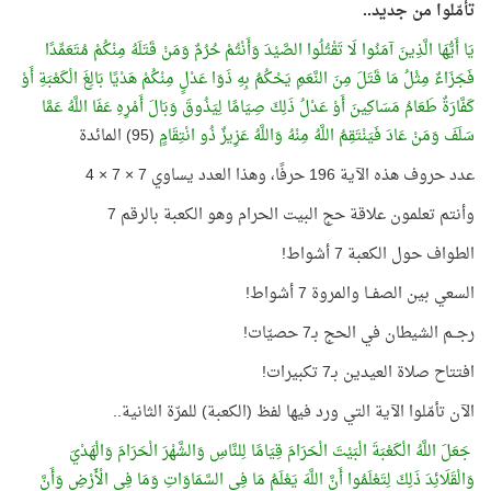
تأمّلوا من جديد..
يَا أَيُّهَا الَّذِينَ آمَنُوا لَا تَقْتُلُوا الصَّيْدَ وَأَنْتُمْ حُرُمٌ وَمَنْ قَتَلَهُ مِنْكُمْ مُتَعَمِّدًا
فَجَزَاءٌ مِثْلُ مَا قَتَلَ مِنَ النَّعَمِ يَحْكُمُ بِهِ ذَوَا عَدْلٍ مِنْكُمْ هَدْيًا بَالِغَ الْكَعْبَةِ أَوْ
كَفَّارَةٌ طَعَامُ مَسَاكِينَ أَوْ عَدْلُ ذَلِكَ صِيَامًا لِيَذُوقَ وَبَالَ أَمْرِهِ عَفَا اللَّهُ عَمَّا
سَلَفَ وَمَنْ عَادَ فَيَنْتَقِمُ اللَّهُ مِنْهُ وَاللَّهُ عَزِيزٌ ذُو انْتِقَامٍ
(95) المائدة
عدد حروف هذه الآية 196 حرفًا، وهذا العدد يساوي 7 × 7 × 4
وأنتم تعلمون علاقة حج البيت الحرام وهو الكعبة بالرقم 7
الطواف حول الكعبة 7 أشواط!
السعي بين الصفــا والمروة 7 أشواط!
رجــم الشيطان في الحج بـ7 حصيّات!
افتتاح صلاة العيدين بـ7 تكبيرات!
الآن تأمّلوا الآية التي ورد فيها لفظ (الكعبة) للمرّة الثانية..
جَعَلَ اللَّهُ الْكَعْبَةَ الْبَيْتَ الْحَرَامَ قِيَامًا لِلنَّاسِ وَالشَّهْرَ الْحَرَامَ وَالْهَدْيَ
وَالْقَلَائِدَ ذَلِكَ لِتَعْلَمُوا أَنَّ اللَّهَ يَعْلَمُ مَا فِي السَّمَاوَاتِ وَمَا فِي الْأَرْضِ وَأَنَّ