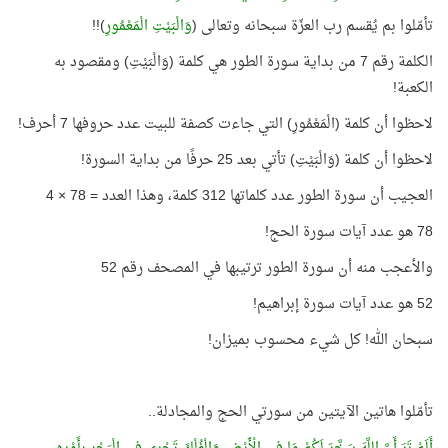
تأمّلوا بم يُقسم رب العزّة سبحانه وتعالى (
وَالْبَيْتِ الْمَعْمُورِ
)!!
الكلمة رقم 7 من بداية سورة الطور هي كلمة (وَالْبَيْتِ) ومقصود به
الكعبة!
لاحظوا أن كلمة (الْمَعْمُورِ) التي جاءت كصفة للبيت عدد حروفها 7 أحرف!
لاحظوا أن كلمة (وَالْبَيْتِ) تأتي بعد 25 حرفًا من بداية السورة!
العجيب أن سورة الطور عدد كلماتها 312 كلمة، وهذا العدد = 78 × 4
78 هو عدد آيات سورة الحج!
والأعجب منه أن سورة الطور ترتيبها في المصحف رقم 52
52 هو عدد آيات سورة إبراهيم!
سبحان الله! كل شيء محسوب بميزان!
تأمّلوا هاتين الآيتين من سورتي الحج والمجادلة..