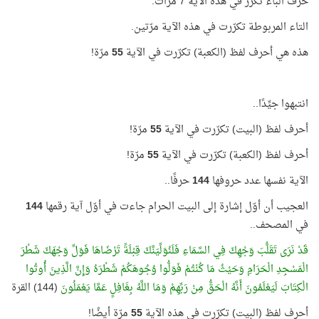
حرف الباء تكرّر في هذه الآية 7 مرّات.
التاء المربوطة تكرّرت في هذه الآية مرّتين.
هذه هي أحرف لفظ (الكعبة) تكرّرت في الآية
55
مرّة!
انتبهوا جيِّدًا..
أحرف لفظ (البيت) تكرّرت في الآية
55
مرّة!
أحرف لفظ (الكعبة) تكرّرت في الآية
55
مرّة!
الآية نفسها عدد حروفها
144
حرفًا..
العجيب أن أوّل إشارة إلى البيت الحرام جاءت في أوّل آية رقمها
144
في المصحف..
قَدْ نَرَى تَقَلُّبَ وَجْهِكَ فِي السَّمَاءِ فَلَنُوَلِّيَنَّكَ قِبْلَةً تَرْضَاهَا فَوَلِّ وَجْهَكَ شَطْرَ
الْمَسْجِدِ الْحَرَامِ وَحَيْثُ مَا كُنْتُمْ فَوَلُّوا وُجُوهَكُمْ شَطْرَهُ وَإِنَّ الَّذِينَ أُوتُوا
الْكِتَابَ لَيَعْلَمُونَ أَنَّهُ الْحَقُّ مِنْ رَبِّهِمْ وَمَا اللَّهُ بِغَافِلٍ عَمَّا يَعْمَلُونَ
(144) القرة
أحرف لفظ (البيت) تكرّرت في هذه الآية
55
مرّة أيضًا!