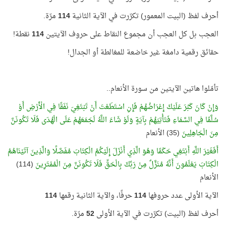
أحرف لفظ (البيت المعمور) تكرّرت في الآية الثانية
114
مرّة.
العجب بل كل العجب أن مجموع النقاط على حروف الآيتين
114
نقطة!
حقائق رقمية دامغة غير خاضعة للمغالطة أو الجدال!
تأمّلوا هاتين الآيتين من سورة الأنعام..
وَإِنْ كَانَ كَبُرَ عَلَيْكَ إِعْرَاضُهُمْ فَإِنِ اسْتَطَعْتَ أَنْ تَبْتَغِيَ نَفَقًا فِي الْأَرْضِ أَوْ
سُلَّمًا فِي السَّمَاءِ فَتَأْتِيَهُمْ بِآيَةٍ وَلَوْ شَاءَ اللَّهُ لَجَمَعَهُمْ عَلَى الْهُدَى فَلَا تَكُونَنَّ
مِنَ الْجَاهِلِينَ
(35) الأنعام
أَفَغَيْرَ اللَّهِ أَبْتَغِي حَكَمًا وَهُوَ الَّذِي أَنْزَلَ إِلَيْكُمُ الْكِتَابَ مُفَصَّلًا وَالَّذِينَ آتَيْنَاهُمُ
الْكِتَابَ يَعْلَمُونَ أَنَّهُ مُنَزَّلٌ مِنْ رَبِّكَ بِالْحَقِّ فَلَا تَكُونَنَّ مِنَ الْمُمْتَرِينَ
(114)
الأنعام
الآية الأولى عدد حروفها
114
حرفًا، والآية الثانية رقمها
114
أحرف لفظ (البيت) تكرّرت في الآية الأولى
52
مرّة.