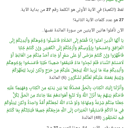
لفظ (الكعبة) في الآية الأولى هو الكلمة رقم
27
من بداية الآية.
27
هو عدد كلمات الآية الثانية!
الآن تأمّلوا هاتين الآيتين من سورة المائدة نفسها..
يَا أَيُّهَا الَّذِينَ آمَنُوا إِذَا قُمْتُمْ إِلَى الصَّلَاةِ فَاغْسِلُوا وُجُوهَكُمْ وَأَيْدِيَكُمْ إِلَى
الْمَرَافِقِ وَامْسَحُوا بِرُؤُوسِكُمْ وَأَرْجُلَكُمْ إِلَى الْكَعْبَيْنِ وَإِنْ كُنْتُمْ جُنُبًا
فَاطَّهَّرُوا وَإِنْ كُنْتُمْ مَرْضَى أَوْ عَلَى سَفَرٍ أَوْ جَاءَ أَحَدٌ مِنْكُمْ مِنَ الْغَائِطِ أَوْ
لَامَسْتُمُ النِّسَاءَ فَلَمْ تَجِدُوا مَاءً فَتَيَمَّمُوا صَعِيدًا طَيِّبًا فَامْسَحُوا بِوُجُوهِكُمْ
وَأَيْدِيكُمْ مِنْهُ مَا يُرِيدُ اللَّهُ لِيَجْعَلَ عَلَيْكُمْ مِنْ حَرَجٍ وَلَكِنْ يُرِيدُ لِيُطَهِّرَكُمْ
وَلِيُتِمَّ نِعْمَتَهُ عَلَيْكُمْ لَعَلَّكُمْ تَشْكُرُونَ
(6) المائدة
وَأَنْزَلْنَا إِلَيْكَ الْكِتَابَ بِالْحَقِّ مُصَدِّقًا لِمَا بَيْنَ يَدَيْهِ مِنَ الْكِتَابِ وَمُهَيْمِنًا عَلَيْهِ
فَاحْكُمْ بَيْنَهُمْ بِمَا أَنْزَلَ اللَّهُ وَلَا تَتَّبِعْ أَهْوَاءَهُمْ عَمَّا جَاءَكَ مِنَ الْحَقِّ لِكُلٍّ
جَعَلْنَا مِنْكُمْ شِرْعَةً وَمِنْهَاجًا وَلَوْ شَاءَ اللَّهُ لَجَعَلَكُمْ أُمَّةً وَاحِدَةً وَلَكِنْ لِيَبْلُوَكُمْ
فِي مَا آتَاكُمْ فَاسْتَبِقُوا الْخَيْرَاتِ إِلَى اللَّهِ مَرْجِعُكُمْ جَمِيعًا فَيُنَبِّئُكُمْ بِمَا كُنْتُمْ
فِيهِ تَخْتَلِفُونَ
(48) المائدة