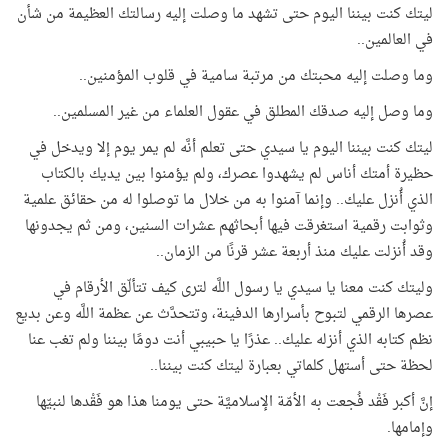
ليتك كنت بيننا اليوم حتى تشهد ما وصلت إليه رسالتك العظيمة من شأن
في العالمين..
وما وصلت إليه محبتك من مرتبة سامية في قلوب المؤمنين..
وما وصل إليه صدقك المطلق في عقول العلماء من غير المسلمين..
ليتك كنت بيننا اليوم يا سيدي حتى تعلم أنَّه لم يمر يوم إلا ويدخل في
حظيرة أمتك أناس لم يشهدوا عصرك، ولم يؤمنوا بين يديك بالكتاب
الذي أُنزل عليك.. وإنما آمنوا به من خلال ما توصلوا له من حقائق علمية
وثوابت رقمية استغرقت فيها أبحاثهم عشرات السنين، ومن ثم يجدونها
وقد أُنزلت عليك منذ أربعة عشر قرنًا من الزمان..
وليتك كنت معنا يا سيدي يا رسول اللَّه لترى كيف تتألّق الأرقام في
عصرها الرقمي لتبوح بأسرارها الدفينة، وتتحدَّث عن عظمة اللَّه وعن بديع
نظم كتابه الذي أنزله عليك.. عذرًا يا حبيبي أنت دومًا بيننا ولم تغب عنا
لحظة حتى أستهل كلماتي بعبارة ليتك كنت بيننا..
إنَّ أكبر فَقْد فُجعت به الأمّة الإسلاميَّة حتى يومنا هذا هو فَقْدها لنبيّها
وإمامها.