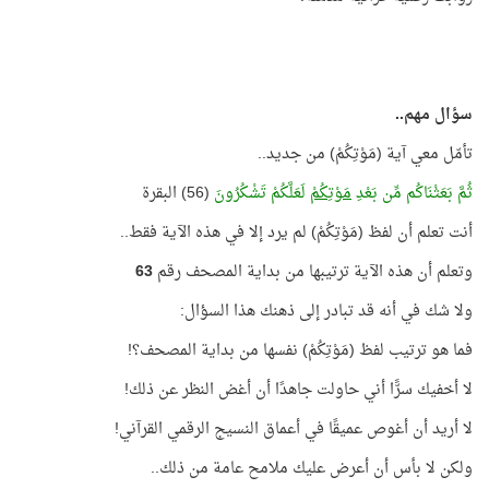
سؤال مهم..
تأمّل معي آية (مَوْتِكُمْ) من جديد..
ثُمَّ بَعَثْنَاكُم مِّن بَعْدِ
مَوْتِكُمْ
لَعَلَّكُمْ تَشْكُرُونَ
(56) البقرة
أنت تعلم أن لفظ (مَوْتِكُمْ) لم يرد إلا في هذه الآية فقط..
وتعلم أن هذه الآية ترتيبها من بداية المصحف رقم
63
ولا شك في أنه قد تبادر إلى ذهنك هذا السؤال:
فما هو ترتيب لفظ (مَوْتِكُمْ) نفسها من بداية المصحف؟!
لا أخفيك سرًّا أني حاولت جاهدًا أن أغض النظر عن ذلك!
لا أريد أن أغوص عميقًا في أعماق النسيج الرقمي القرآني!
ولكن لا بأس أن أعرض عليك ملامح عامة من ذلك..