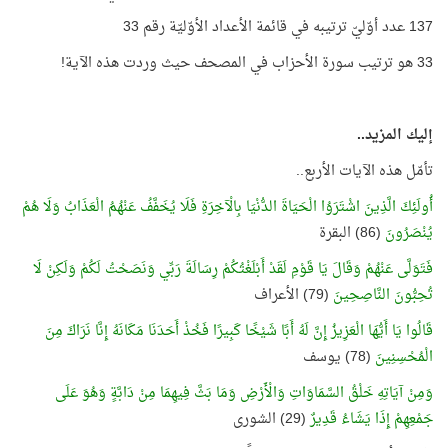
137 عدد أوّليّ ترتيبه في قائمة الأعداد الأوّليّة رقم 33
33 هو ترتيب سورة الأحزاب في المصحف حيث وردت هذه الآية!
إليك المزيد..
تأمّل هذه الآيات الأربع..
أُولَئِكَ الَّذِينَ اشْتَرَوُا الْحَيَاةَ الدُّنْيَا بِالْآخِرَةِ فَلَا يُخَفَّفُ عَنْهُمُ الْعَذَابُ وَلَا هُمْ
يُنْصَرُونَ
(86) البقرة
فَتَوَلَّى عَنْهُمْ وَقَالَ يَا قَوْمِ لَقَدْ أَبْلَغْتُكُمْ رِسَالَةَ رَبِّي وَنَصَحْتُ لَكُمْ وَلَكِنْ لَا
تُحِبُّونَ النَّاصِحِينَ
(79) الأعراف
قَالُوا يَا أَيُّهَا الْعَزِيزُ إِنَّ لَهُ أَبًا شَيْخًا كَبِيرًا فَخُذْ أَحَدَنَا مَكَانَهُ إِنَّا نَرَاكَ مِنَ
الْمُحْسِنِينَ
(78) يوسف
وَمِنْ آيَاتِهِ خَلْقُ السَّمَاوَاتِ وَالْأَرْضِ وَمَا بَثَّ فِيهِمَا مِنْ دَابَّةٍ وَهُوَ عَلَى
جَمْعِهِمْ إِذَا يَشَاءُ قَدِيرٌ
(29) الشورى