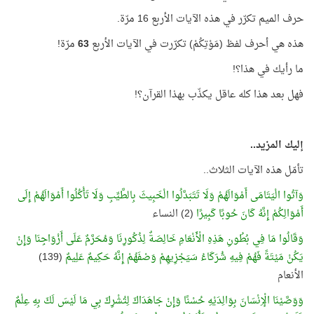
حرف الميم تكرّر في هذه الآيات الأربع 16 مرّة.
هذه هي أحرف لفظ (مَوْتِكُمْ) تكرّرت في الآيات الأربع
63
مرّة!
ما رأيك في هذا؟!
فهل بعد هذا كله عاقل يكذّب بهذا القرآن؟!
إليك المزيد..
تأمّل هذه الآيات الثلاث..
وَآتُوا الْيَتَامَى أَمْوَالَهُمْ وَلَا تَتَبَدَّلُوا الْخَبِيثَ بِالطَّيِّبِ وَلَا تَأْكُلُوا أَمْوَالَهُمْ إِلَى
أَمْوَالِكُمْ إِنَّهُ كَانَ حُوبًا كَبِيرًا
(2) النساء
وَقَالُوا مَا فِي بُطُونِ هَذِهِ الْأَنْعَامِ خَالِصَةٌ لِذُكُورِنَا وَمُحَرَّمٌ عَلَى أَزْوَاجِنَا وَإِنْ
يَكُنْ مَيْتَةً فَهُمْ فِيهِ شُرَكَاءُ سَيَجْزِيهِمْ وَصْفَهُمْ إِنَّهُ حَكِيمٌ عَلِيمٌ
(139)
الأنعام
وَوَصَّيْنَا الْإِنْسَانَ بِوَالِدَيْهِ حُسْنًا وَإِنْ جَاهَدَاكَ لِتُشْرِكَ بِي مَا لَيْسَ لَكَ بِهِ عِلْمٌ