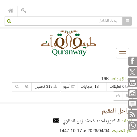
Toggle
navigation
عدد الزيارات:
19K
0 تعليقات
13 إعجابات
أسهم
319 تحميل
الراحل المقيم
إعداد:
الدكتور/ أحمد مُحمَّد زين المنّاوي
آخر تحديث:
04‏/04‏/2026 هـ 17-10-1447