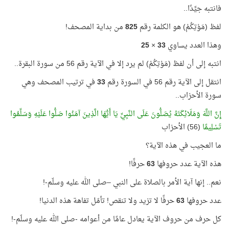
فانتبه جيِّدًا..
لفظ (مَوْتِكُمْ) هو الكلمة رقم
825
من بداية المصحف!
وهذا العدد يساوي
33
×
25
انتبه إلى أن لفظ (مَوْتِكُمْ) لم يرد إلا في الآية رقم 56 من سورة البقرة..
انتقل إلى الآية رقم 56 في السورة رقم
33
في ترتيب المصحف وهي
سورة الأحزاب..
إِنَّ اللَّهَ وَمَلَائِكَتَهُ يُصَلُّونَ عَلَى النَّبِيِّ يَا أَيُّهَا الَّذِينَ آمَنُوا صَلُّوا عَلَيْهِ وَسَلِّمُوا
تَسْلِيمًا
(56) الأحزاب
ما العجيب في هذه الآية؟
هذه الآية عدد حروفها
63
حرفًا!
نعم.. إنها آية الأمر بالصلاة على النبي –صلى الله عليه وسلّم-!
عدد حروفها
63
حرفًا لا تزيد ولا تنقص! تأمّل تفاهة هذه الدنيا!
كل حرف من حروف الآية يعادل عامًا من أعوامه -صلى الله عليه وسلّم-!