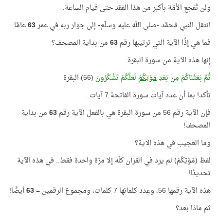
ولن تُفجع الأمّة بأكبر من هذا الفقد حتى قيام الساعة.
انتقل النبي مُحمَّد -صلى الله عليه وسلّم- إلى جوار ربه في عمر
63
عامًا..
فما هي إذًا الآية التي ترتيبها رقم
63
من بداية المصحف؟
إنها هذه الآية من سورة البقرة:
ثُمَّ بَعَثْنَاكُمْ مِن بَعْدِ
مَوْتِكُمْ
لَعَلَّكُمْ تَشْكُرُونَ
(56) البقرة
تأكد! بما أن عدد آيات سورة الفاتحة 7 آيات..
فإن الآية رقم 56 من سورة البقرة هي بالفعل الآية رقم
63
من بداية
المصحف!
وما العجيب في هذه الآية؟
لفظ (مَوْتِكُمْ) لم يرد في القرآن كلّه إلا مرّة واحدة فقط.. في هذه الآية
تحديدًا!
هذه الآية رقمها 56، وعدد كلماتها 7 كلمات، ومجموع الرقمين =
63
أيضًا!
ثم ماذا بعد؟