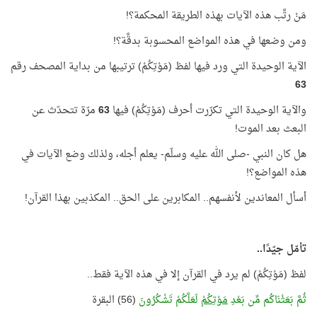
مَنْ رتَّب هذه الآيات بهذه الطريقة المحكمة؟!
ومن وضعها في هذه المواضع المحسوبة بدقَّة؟!
الآية الوحيدة التي ورد فيها لفظ (مَوْتِكُمْ) ترتيبها من بداية المصحف رقم
63
والآية الوحيدة التي تكرّرت أحرف (مَوْتِكُمْ) فيها
63
مرّة تتحدّث عن
البعث بعد الموت!
هل كان النبي -صلى الله عليه وسلّم- يعلم أجله، ولذلك وضع الآيات في
هذه المواضع؟!
أسأل المعاندين لأنفسهم.. المكابرين على الحق.. المكذبين بهذا القرآن!
تأمّل جيّدًا..
لفظ (مَوْتِكُمْ) لم يرد في القرآن إلا في هذه الآية فقط..
ثُمَّ بَعَثْنَاكُم مِّن بَعْدِ
مَوْتِكُمْ
لَعَلَّكُمْ تَشْكُرُونَ
(56) البقرة