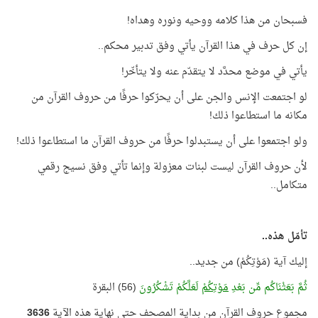
فسبحان من هذا كلامه ووحيه ونوره وهداه!
إن كل حرف في هذا القرآن يأتي وفق تدبير محكم..
يأتي في موضع محدَّد لا يتقدّم عنه ولا يتأخّر!
لو اجتمعت الإنس والجن على أن يحرّكوا حرفًا من حروف القرآن من
مكانه ما استطاعوا ذلك!
ولو اجتمعوا على أن يستبدلوا حرفًا من حروف القرآن ما استطاعوا ذلك!
لأن حروف القرآن ليست لبنات معزولة وإنما تأتي وفق نسيج رقمي
متكامل..
تأمّل هذه..
إليك آية (مَوْتِكُمْ) من جديد..
ثُمَّ بَعَثْنَاكُم مِّن بَعْدِ
مَوْتِكُمْ
لَعَلَّكُمْ تَشْكُرُونَ
(56) البقرة
مجموع حروف القرآن من بداية المصحف حتى نهاية هذه الآية
3636