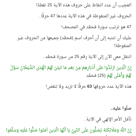
العجيب أن عدد النقاط على حروف هذه الآية 25 نقطة!
الحروف غير المنقوطة في هذه الآية عددها 47 حرفًا..
47 هو ترتيب سورة مُحمَّد في المصحف!
عليك أن تنتبه إلى أن أحرف اسم (مُحمَّد) جميعها من الحروف غير
المنقوطة!
انتقل معي الآن إلى الآية رقم 25 من سورة مُحمَّد..
إِنَّ الَّذِينَ ارْتَدُّوا عَلَى أَدْبَارِهِمْ مِنْ بَعْدِ مَا تَبَيَّنَ لَهُمُ الْهُدَى الشَّيْطَانُ سَوَّلَ
لَهُمْ وَأَمْلَى لَهُمْ
(25) مُحمَّد
هذه الآية عدد حروفها
63
حرفًا لا تزيد ولا تنقص!
صلّوا عليه..
تأمّل الأمر الإلهي في الآية..
إِنَّ اللَّهَ وَمَلَائِكَتَهُ يُصَلُّونَ عَلَى النَّبِيِّ يَا أَيُّهَا الَّذِينَ آمَنُوا صَلُّوا عَلَيْهِ وَسَلِّمُوا