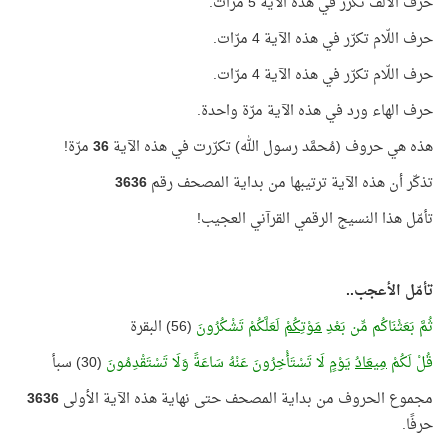
حرف الألف تكرّر في هذه الآية 5 مرّات.
حرف اللّام تكرّر في هذه الآية 4 مرّات.
حرف اللّام تكرّر في هذه الآية 4 مرّات.
حرف الهاء ورد في هذه الآية مرّة واحدة.
هذه هي حروف (مُحمَّد رسول الله) تكرّرت في هذه الآية
36
مرّة!
تذكّر أن هذه الآية ترتيبها من بداية المصحف رقم
3636
تأمّل هذا النسيج الرقمي القرآني العجيب!
تأمّل الأعجب..
ثُمَّ بَعَثْنَاكُم مِّن بَعْدِ
مَوْتِكُمْ
لَعَلَّكُمْ تَشْكُرُونَ
(56) البقرة
قُلْ لَكُمْ
مِيعَادُ
يَوْمٍ لَا تَسْتَأْخِرُونَ عَنْهُ سَاعَةً وَلَا تَسْتَقْدِمُونَ
(30) سبأ
مجموع الحروف من بداية المصحف حتى نهاية هذه الآية الأولى
3636
حرفًا.