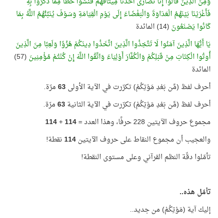
وَمِنَ الَّذِينَ قَالُوا إِنَّا نَصَارَى أَخَذْنَا مِيثَاقَهُمْ فَنَسُوا حَظًّا مِمَّا ذُكِّرُوا بِهِ
فَأَغْرَيْنَا بَيْنَهُمُ الْعَدَاوَةَ وَالْبَغْضَاءَ إِلَى يَوْمِ الْقِيَامَةِ وَسَوْفَ يُنَبِّئُهُمُ اللَّهُ بِمَا
كَانُوا يَصْنَعُونَ
(14) المائدة
يَا أَيُّهَا الَّذِينَ آمَنُوا لَا تَتَّخِذُوا الَّذِينَ اتَّخَذُوا دِينَكُمْ هُزُوًا وَلَعِبًا مِنَ الَّذِينَ
أُوتُوا الْكِتَابَ مِنْ قَبْلِكُمْ وَالْكُفَّارَ أَوْلِيَاءَ وَاتَّقُوا اللَّهَ إِنْ كُنْتُمْ مُؤْمِنِينَ
(57)
المائدة
أحرف لفظ (مِّن بَعْدِ مَوْتِكُمْ) تكرّرت في الآية الأولى
63
مرّة.
أحرف لفظ (مِّن بَعْدِ مَوْتِكُمْ) تكرّرت في الآية الثانية
63
مرّة.
مجموع حروف الآيتين 228 حرفًا، وهذا العدد =
114
+
114
والعجيب أن مجموع النقاط على حروف الآيتين
114
نقطة!
تأمّلوا دقّة النظم القرآني وعلى مستوى النقطة!
تأمّل هذه..
إليك آية (مَوْتِكُمْ) من جديد..