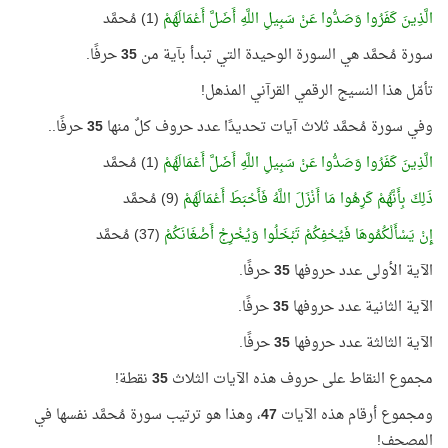
الَّذِينَ كَفَرُوا وَصَدُّوا عَنْ سَبِيلِ اللَّهِ أَضَلَّ أَعْمَالَهُمْ
(1) مُحمَّد
سورة مُحمَّد هي السورة الوحيدة التي تبدأ بآية من
35
حرفًا.
تأمّل هذا النسيج الرقمي القرآني المذهل!
وفي سورة مُحمَّد ثلاث آيات تحديدًا عدد حروف كلٌ منها
35
حرفًا..
الَّذِينَ كَفَرُوا وَصَدُّوا عَنْ سَبِيلِ اللَّهِ أَضَلَّ أَعْمَالَهُمْ
(1) مُحمَّد
ذَلِكَ بِأَنَّهُمْ كَرِهُوا مَا أَنْزَلَ اللَّهُ فَأَحْبَطَ أَعْمَالَهُمْ
(9) مُحمَّد
إِنْ يَسْأَلْكُمُوهَا فَيُحْفِكُمْ تَبْخَلُوا وَيُخْرِجْ أَضْغَانَكُمْ
(37) مُحمَّد
الآية الأولى عدد حروفها
35
حرفًا.
الآية الثانية عدد حروفها
35
حرفًا.
الآية الثالثة عدد حروفها
35
حرفًا.
مجموع النقاط على حروف هذه الآيات الثلاث
35
نقطة!
ومجموع أرقام هذه الآيات
47
، وهذا هو ترتيب سورة مُحمَّد نفسها في
المصحف!