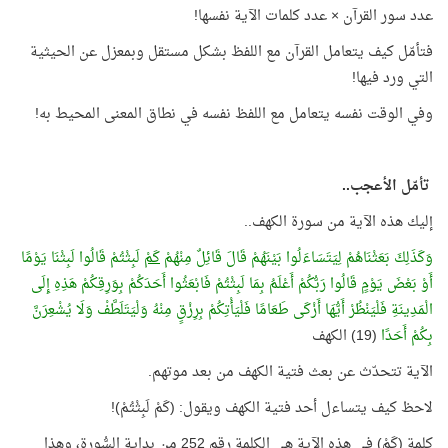
عدد سور القرآن × عدد كلمات الآية نفسها!
فتأمّل كيف يتعامل القرآن مع اللفظ بشكل مستقل وبمعزل عن الحيثية
التي ورد فيها!
وفي الوقت نفسه يتعامل مع اللفظ نفسه في نطاق المعنى المحيط به!
تأمّل الأعجب..
إليك هذه الآية من سورة الكهف..
وَكَذَلِكَ بَعَثْنَاهُمْ لِيَتَسَاءَلُوا بَيْنَهُمْ قَالَ قَائِلٌ مِنْهُمْ
كَمْ
لَبِثْتُمْ قَالُوا لَبِثْنَا يَوْمًا
أَوْ بَعْضَ يَوْمٍ قَالُوا رَبُّكُمْ أَعْلَمُ بِمَا لَبِثْتُمْ فَابْعَثُوا أَحَدَكُمْ بِوَرِقِكُمْ هَذِهِ إِلَى
الْمَدِينَةِ فَلْيَنْظُرْ أَيُّهَا أَزْكَى طَعَامًا فَلْيَأْتِكُمْ بِرِزْقٍ مِنْهُ وَلْيَتَلَطَّفْ وَلَا يُشْعِرَنَّ
بِكُمْ أَحَدًا
(19) الكهف
الآية تتحدّث عن بعث فتية الكهف من بعد موتهم.
لاحظ كيف يتساءل أحد فتية الكهف ويقول: (كَمْ لَبِثْتُمْ)!
كلمة (كَمْ) في هذه الآية هي الكلمة رقم 252 من بداية السُّورة، وهذا