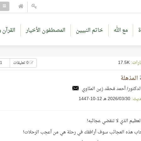
ة
مع الله
خاتم النبيين
المصطفون الأخيار
القرآن و
ارات:
17.5K
0 تعليقات
11 إع
 المذهلة
لدكتور/ أحمد مُحمَّد زين المنّاوي
ديث:
30‏/03‏/2026 هـ 12-10-1447
العظيم الذي لا تنقضي عجائبه!
اب هذه العجائب سوف أرافقك في رحلة هي من أعجب الرحلات!