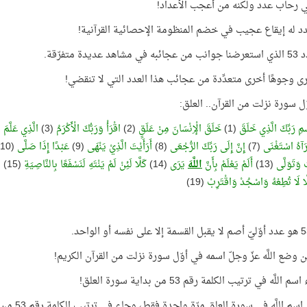
 رحاب عدد ولكنه من أعجب الأعداد!
دد له إيقاع عجيب في خضم المنظومة الإحصائية القرآنية!
 عديدة متفرّقة.
رى وجوهًا أخرى متعدِّدة من عجائب هذا العدد التي لا تنقضي!
ّل سورة نزلت من القرآن.. العلق:
سْمِ رَبِّكَ الَّذِي خَلَقَ
(1)
خَلَقَ الْإِنْسَانَ مِنْ عَلَقٍ
(2)
اقْرَأْ وَرَبُّكَ الْأَكْرَمُ
(3)
الَّذِي عَلَّمَ بِ
رَآهُ اسْتَغْنَى
(7)
إِنَّ إِلَى رَبِّكَ الرُّجْعَى
(8)
أَرَأَيْتَ الَّذِيْ يَنْهَى
(9)
عَبْدًا إِذَا صَلَّى
(10)
َ وَتَوَلَّى
(13)
أَلَمْ يَعْلَمْ بِأَنَّ
اللَّهَ
يَرَى
(14)
كَلَّا لَئِنْ لَمْ يَنْتَهِ لَنَسْفَعًا بِالنَّاصِيَةِ
(15)
ن
َّا لَا تُطِعْهُ وَاسْجُدْ وَاقْتَرِبْ
(19)
ين وضع اللَّه عزّ وجلّ اسمه في أوّل سورة نزلت من القرآن الكريم!
اللَّه في ترتيب الكلمة رقم 53 من بداية سورة العلق!
سم اللَّه في سورة العلق مرّة واحدة فقط، وجاء في ترتيب الكلمة رقم 53 من بداية السورة!