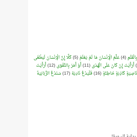
الْقَلَمِ
(4)
عَلَّمَ الْإِنْسَانَ مَا لَمْ يَعْلَمْ
(5)
كَلَّا إِنَّ الْإِنْسَانَ لَيَطْغَى
أَرَأَيْتَ إِنْ كَانَ عَلَى الْهُدَى
(11)
أَوْ أَمَرَ بِالتَّقْوَى
(12)
أَرَأَيْتَ
َاصِيَةٍ كَاذِبَةٍ خَاطِئَةٍ
(16)
فَلْيَدْعُ نَادِيَهُ
(17)
سَنَدْعُ الزَّبَانِيَةَ