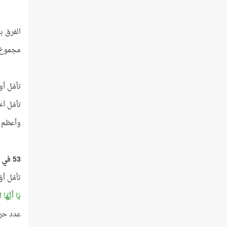
الفرق بين العددي
مجموع العددين = 8
تأمّل أول ع
تأمّل آخر عد
وأعظم ا
53
في "
تأمّل أو
يَا أَيُّهَا
عدد حروف هذه الآي