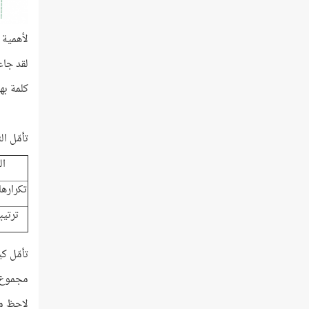
لأهمية 
لقد جاءت ف
كلمة به
تأمّل ا
ا
تكرارها
ترتيب
تأمّل ك
مجموع ا
لاحظ مج