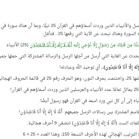
عدد الرسل والأنبياء الذين وردت أسماؤهم في ال
لسورة وهناك نبحث عن الآية التي رقمها 25.. فتأمّل:
لْنَا مِنْ قَبْلِكَ مِنْ رَسُوْلٍ إِلَّا نُوْحِي إِلَيْهِ
أَنَّهُ لَا إِلَهَ إِلَّا أَنَا فَاعْبُدُوْنِ
(25) الأنبياء
تحدث عن الغاية التي أُرسل من أجلها الرسل والرسالة المشتركة التي حملها جمي
 إِلَهَ إِلَّا أَنَا فَاعْبُدُونِ)..
أي توحيد اللَّه وعبادته!
25 في قائمة الحروف الهجائية!
!
تباه إلى أن كل نبي ورد اسمه في القرآن فهو رسول أيضًا.
اسم المشترك بين رسالات الرسل جميعهم: أَنَّهُ لَا إِلَهَ إِلَّا أَنَا فَاعْبُدُوْنِ!
الست (أَنَّهُ لَا إِلَهَ إِلَّا أَنَا فَاعْبُدُوْنِ) تتضمّن 9 أحرف هجائية.
يب الهجائي لهذه الأحرف التسعة 150، وهذا العدد = 25 × 6