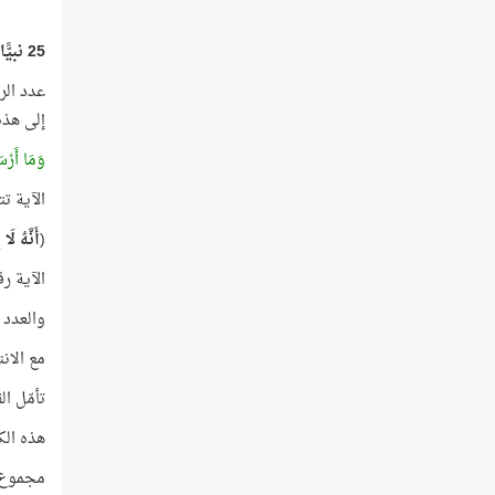
25 نبيًّا
إلى هذه ا
وَمَا أَرْسَ
الآية ت
(
أَنَّهُ لَا
الآية رقمها 25، واختتمت بحرف النون، وهو الحرف رقم 
والعدد 25 يماثل تمامًا عدد الأنبياء والمرسلين الذين وردت أسماؤهم في القرآن
مع الان
تأمّل الق
هذه الكلمات 
مجموع الترت