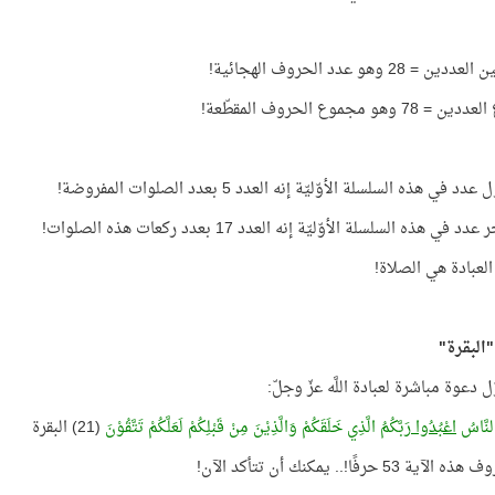
ن = 28 وهو عدد الحروف الهجائية!
7 وهو مجموع الحروف المقطّعة!
دد في هذه السلسلة الأوّليّة إنه العدد 5 بعدد الصلوات المفروضة!
د في هذه السلسلة الأوّليّة إنه العدد 17 بعدد ركعات هذه الصلوات!
لعبادة هي الصلاة!
البقرة"
ّل دعوة مباشرة لعبادة اللَّه عزّ وجلّ:
 النَّاسُ
اعْبُدُوا
رَبَّكُمُ الَّذِي خَلَقَكُمْ وَالَّذِيْنَ مِنْ قَبْلِكُمْ لَعَلَّكُمْ تَتَّقُوْنَ
(21) البقرة
ة 53 حرفًا!.. يمكنك أن تتأكد الآن!