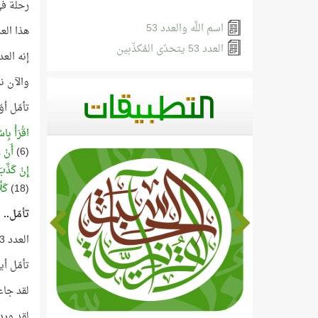
رحلة في
اسم اللَّه والعدد 53
هذا الع
العدد 53 يتحدّى المُكذّبين
إنه العدد 53 الذي استعرضنا جوانب من عجائبه في مشاهد
والآن ن
تأمّل أو
اقْرَأْ بِا
(6)
أَنْ 
إِنْ كَذَّب
(18)
كَل
تأمّل..
العدد 53 هو عدد أوّليّ أصم لا يقبل القسمة إلا على نفسه أو الواحد.
تأمّل أ
لقد جاء اسم 
لقد ورد ا