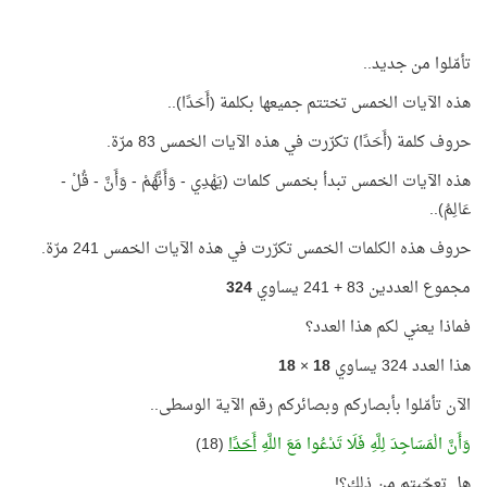
تأمّلوا من جديد..
هذه الآيات الخمس تختتم جميعها بكلمة (أَحَدًا)..
حروف كلمة (أَحَدًا) تكرّرت في هذه الآيات الخمس 83 مرّة.
هذه الآيات الخمس تبدأ بخمس كلمات (يَهْدِي - وَأَنَّهُمْ - وَأَنَّ - قُلْ -
عَالِمُ)..
حروف هذه الكلمات الخمس تكرّرت في هذه الآيات الخمس 241 مرّة.
مجموع العددين 83 + 241 يساوي
324
فماذا يعني لكم هذا العدد؟
هذا العدد 324 يساوي
18
×
18
الآن تأمّلوا بأبصاركم وبصائركم رقم الآية الوسطى..
وَأَنَّ الْمَسَاجِدَ لِلَّهِ فَلَا تَدْعُوا مَعَ اللَّهِ
أَحَدًا
(18)
هل تعجّبتم من ذلك؟!