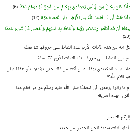
وَأَنَّهُ كَانَ رِجَالٌ مِنَ الْإِنْسِ يَعُوذُونَ بِرِجَالٍ مِنَ الْجِنِّ فَزَادُوهُمْ رَهَقًا
(6)
وَأَنَّا ظَنَنَّا أَنْ لَنْ نُعْجِزَ اللَّهَ فِي الْأَرْضِ وَلَنْ نُعْجِزَهُ هَرَبًا
(12)
لِيَعْلَمَ أَنْ قَدْ أَبْلَغُوا رِسَالَاتِ رَبِّهِمْ وَأَحَاطَ بِمَا لَدَيْهِمْ وَأَحْصَى كُلَّ شَيْءٍ عَدَدًا
(28)
كل آية من هذه الآيات الأربع عدد النقاط على حروفها 18 نقطة!
مجموع النقاط على حروف هذه الآيات الأربع 72 نقطة!
ماذا يريد المكذبون بهذا القرآن أكثر من ذلك حتى يؤمنوا بأن هذا القرآن
هو كلام الله؟!
أم ما زالوا يزعمون أن مُحمَّدًا صلى الله عليه وسلّم هو من نظم هذا
القرآن بهذه الطريقة!!
إليكم الأعجب..
تأمّلوا آيات سورة الجن الخمس من جديد..