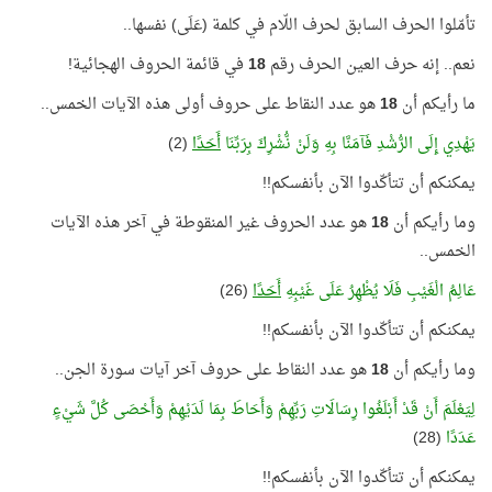
تأمّلوا الحرف السابق لحرف اللّام في كلمة (عَلَى) نفسها..
نعم.. إنه حرف العين الحرف رقم
18
في قائمة الحروف الهجائية!
ما رأيكم أن
18
هو عدد النقاط على حروف أولى هذه الآيات الخمس..
يَهْدِي إِلَى الرُّشْدِ فَآمَنَّا بِهِ وَلَنْ نُّشْرِكَ بِرَبِّنَا
أَحَدًا
(2)
يمكنكم أن تتأكّدوا الآن بأنفسكم!!
وما رأيكم أن
18
هو عدد الحروف غير المنقوطة في آخر هذه الآيات
الخمس..
عَالِمُ الْغَيْبِ فَلَا يُظْهِرُ عَلَى غَيْبِهِ
أَحَدًا
(26)
يمكنكم أن تتأكّدوا الآن بأنفسكم!!
وما رأيكم أن
18
هو عدد النقاط على حروف آخر آيات سورة الجن..
لِيَعْلَمَ أَنْ قَدْ أَبْلَغُوا رِسَالَاتِ رَبِّهِمْ وَأَحَاطَ بِمَا لَدَيْهِمْ وَأَحْصَى كُلَّ شَيْءٍ
عَدَدًا
(28)
يمكنكم أن تتأكّدوا الآن بأنفسكم!!