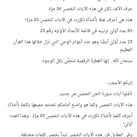
حرف الألف تكرّر في هذه الآيات الخمس 34 مرّة.
هذه هي أحرف لفظ (أَحَدًا) تكرّرت في الآيات الخمس 83 مرّة!
83 عدد أوّليّ ترتيبه في قائمة الأعداد الأوّليّة رقم 23
23 عدد أوّليّ أيضًا وهو عدد أعوام الوحي التي نزل خلالها هذا القرآن
العظيم.
سبحان الله.. إنها الفطرة الرقمية تتجلّى بكل الوجوه.
إليكم الأعجب..
تأمّلوا آيات سورة الجن الخمس من جديد..
هذه الآيات الخمس وكما هو واضح أمامكم تختتم جميعها بكلمة (أَحَدًا)..
أحرف كلمة (أَحَدًا) تكرّرت في هذه الآيات الخمس 83 مرّة.. وهذا العدد
أوّليّ!
وفي المقابل فإن هذه الآيات الخمس تبدأ بخمس كلمات مختلفة..