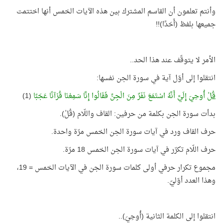
وأنتم تعلمون أن القاسم المشترك بين هذه الآيات الخمس أنها اختتمت
جميعها بلفظ (أَحَدًا)!!
الأمر لا يتوقّف عند هذا الحد..
انتقلوا إلى أوّل آية في سورة الجن نفسها:
قُلْ
أُوحِيَ إِلَيَّ أَنَّهُ اسْتَمَعَ نَفَرٌ مِنَ الْجِنِّ فَقَالُوا إِنَّا سَمِعْنَا قُرْآنًا عَجَبًا
(1)
بدأت سورة الجن بكلمة من حرفين: القاف واللّام (قُلْ).
حرف القاف ورد في آيات سورة الجن الخمس مرّة واحدة.
حرف اللّام تكرّر في آيات سورة الجن الخمس 18 مرّة.
مجموع تكرار حرفي أولى كلمات سورة الجن في الآيات الخمس = 19،
وهذا العدد أوّليّ.
انتقلوا إلى الكلمة الثانية (أُوحِيَ)..