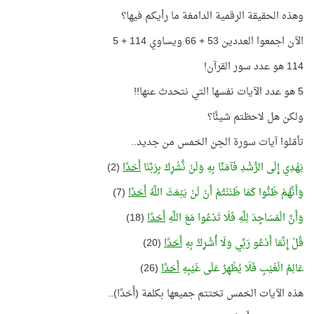
وهذه الحقيقة الرقمية الدامغة ما رأيكم فيها؟
الآن اجمعوا العددين 53 + 66 ويساوي 114 + 5
114 هو عدد سور القرآن!
5 هو عدد الآيات نفسها التي نتحدث عنها!!
ولكن هل لاحظتم شيئًا؟
تأمّلوا آيات سورة الجن الخمس من جديد..
يَهْدِي إِلَى الرُّشْدِ فَآمَنَّا بِهِ وَلَنْ نُّشْرِكَ بِرَبِّنَا
أَحَدًا
(2)
وَأَنَّهُمْ ظَنُّوا كَمَا ظَنَنْتُمْ أَنْ لَنْ يَبْعَثَ اللَّهُ
أَحَدًا
(7)
وَأَنَّ الْمَسَاجِدَ لِلَّهِ فَلَا تَدْعُوا مَعَ اللَّهِ
أَحَدًا
(18)
قُلْ إِنَّمَا أَدْعُو رَبِّي وَلَا أُشْرِكُ بِهِ
أَحَدًا
(20)
عَالِمُ الْغَيْبِ فَلَا يُظْهِرُ عَلَى غَيْبِهِ
أَحَدًا
(26)
هذه الآيات الخمس تختتم جميعها بكلمة (أَحَدًا)..