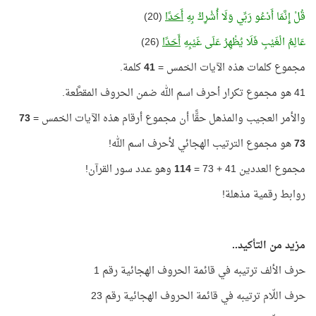
قُلْ إِنَّمَا أَدْعُو رَبِّي وَلَا أُشْرِكُ بِهِ
أَحَدًا
(20)
عَالِمُ الْغَيْبِ فَلَا يُظْهِرُ عَلَى غَيْبِهِ
أَحَدًا
(26)
مجموع كلمات هذه الآيات الخمس =
41
كلمة.
41 هو مجموع تكرار أحرف اسم الله ضمن الحروف المقطَّعة.
والأمر العجيب والمذهل حقًّا أن مجموع أرقام هذه الآيات الخمس =
73
73
هو مجموع الترتيب الهجائي لأحرف اسم الله!
مجموع العددين 41 + 73 =
114
وهو عدد سور القرآن!
روابط رقمية مذهلة!
مزيد من التأكيد..
حرف الألف ترتيبه في قائمة الحروف الهجائية رقم 1
حرف اللّام ترتيبه في قائمة الحروف الهجائية رقم 23