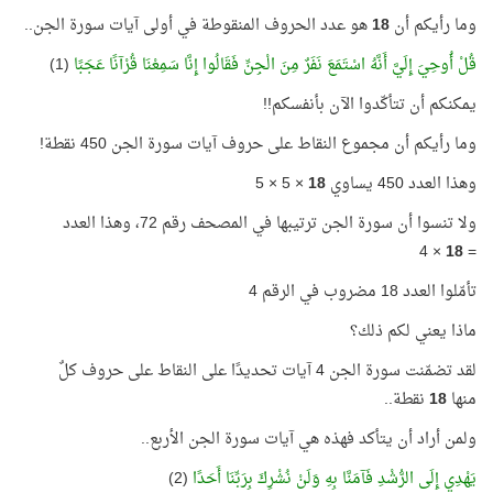
وما رأيكم أن
18
هو عدد الحروف المنقوطة في أولى آيات سورة الجن..
قُلْ أُوحِيَ إِلَيَّ أَنَّهُ اسْتَمَعَ نَفَرٌ مِنَ الْجِنِّ فَقَالُوا إِنَّا سَمِعْنَا قُرْآنًا عَجَبًا
(1)
يمكنكم أن تتأكّدوا الآن بأنفسكم!!
وما رأيكم أن مجموع النقاط على حروف آيات سورة الجن 450 نقطة!
وهذا العدد 450 يساوي
18
× 5 × 5
ولا تنسوا أن سورة الجن ترتيبها في المصحف رقم 72، وهذا العدد
× 4
18
=
تأمّلوا العدد 18 مضروب في الرقم 4
ماذا يعني لكم ذلك؟
لقد تضمّنت سورة الجن 4 آيات تحديدًا على النقاط على حروف كلٌ
منها
18
نقطة..
ولمن أراد أن يتأكد فهذه هي آيات سورة الجن الأربع..
يَهْدِي إِلَى الرُّشْدِ فَآمَنَّا بِهِ وَلَنْ نُشْرِكَ بِرَبِّنَا أَحَدًا
(2)