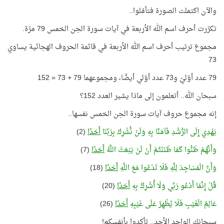
والآن اكتملت الصورة فتأمّلوا..
تكرّرت أحرف اسم الله الأربعة في آيات سورة الجن الخمس 79 مرّة.
مجموع ترتيب أحرف اسم الله الأربعة في قائمة الحروف الهجائية يساوي
73
79 عدد أوّليّ و73 عدد أوّلي أيضًا، ومجموعهما 79 + 73 = 152
سبحان الله.. أتعلمون إلى ماذا يشير العدد 152؟
إنه مجموع حروف آيات سورة الجن الخمس نفسها..
يَهْدِي إِلَى الرُّشْدِ فَآمَنَّا بِهِ وَلَنْ نُّشْرِكَ بِرَبِّنَا
أَحَدًا
(2)
وَأَنَّهُمْ ظَنُّوا كَمَا ظَنَنْتُمْ أَنْ لَنْ يَبْعَثَ اللَّهُ
أَحَدًا
(7)
وَأَنَّ الْمَسَاجِدَ لِلَّهِ فَلَا تَدْعُوا مَعَ اللَّهِ
أَحَدًا
(18)
قُلْ إِنَّمَا أَدْعُو رَبِّي وَلَا أُشْرِكُ بِهِ
أَحَدًا
(20)
عَالِمُ الْغَيْبِ فَلَا يُظْهِرُ عَلَى غَيْبِهِ
أَحَدًا
(26)
سبحانك الواحد الأحد.. تأكدوا بأنفسكم!