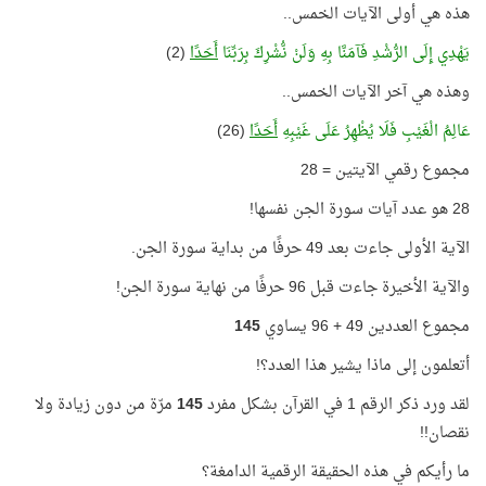
هذه هي أولى الآيات الخمس..
يَهْدِي إِلَى الرُّشْدِ فَآمَنَّا بِهِ وَلَنْ نُّشْرِكَ بِرَبِّنَا
أَحَدًا
(2)
وهذه هي آخر الآيات الخمس..
عَالِمُ الْغَيْبِ فَلَا يُظْهِرُ عَلَى غَيْبِهِ
أَحَدًا
(26)
مجموع رقمي الآيتين = 28
28 هو عدد آيات سورة الجن نفسها!
الآية الأولى جاءت بعد 49 حرفًا من بداية سورة الجن.
والآية الأخيرة جاءت قبل 96 حرفًا من نهاية سورة الجن!
مجموع العددين 49 + 96 يساوي
145
أتعلمون إلى ماذا يشير هذا العدد؟!
لقد ورد ذكر الرقم 1 في القرآن بشكل مفرد
145
مرّة من دون زيادة ولا
نقصان!!
ما رأيكم في هذه الحقيقة الرقمية الدامغة؟