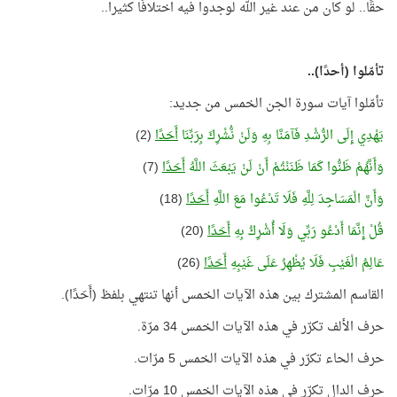
حقًا.. لو كان من عند غير الله لوجدوا فيه اختلافًا كثيرا..
تأمّلوا (أحدًا)..
تأمّلوا آيات سورة الجن الخمس من جديد:
يَهْدِي إِلَى الرُّشْدِ فَآمَنَّا بِهِ وَلَنْ نُّشْرِكَ بِرَبِّنَا
أَحَدًا
(2)
وَأَنَّهُمْ ظَنُّوا كَمَا ظَنَنْتُمْ أَنْ لَنْ يَبْعَثَ اللَّهُ
أَحَدًا
(7)
وَأَنَّ الْمَسَاجِدَ لِلَّهِ فَلَا تَدْعُوا مَعَ اللَّهِ
أَحَدًا
(18)
قُلْ إِنَّمَا أَدْعُو رَبِّي وَلَا أُشْرِكُ بِهِ
أَحَدًا
(20)
عَالِمُ الْغَيْبِ فَلَا يُظْهِرُ عَلَى غَيْبِهِ
أَحَدًا
(26)
القاسم المشترك بين هذه الآيات الخمس أنها تنتهي بلفظ (أَحَدًا).
حرف الألف تكرّر في هذه الآيات الخمس 34 مرّة.
حرف الحاء تكرّر في هذه الآيات الخمس 5 مرّات.
حرف الدال تكرّر في هذه الآيات الخمس 10 مرّات.