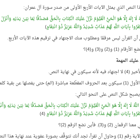
ذا النص الذي يمثل الآيات الأربع الأولى من صدر سورة آل عمران:
ُ لَا إِلَهَ إِلَّا هُوَ الْحَيُّ الْقَيُّوْمُ نَزَّلَ عَلَيْكَ الْكِتَابَ بِالْحَقِّ مُصَدِّقًا لِمَا بَيْنَ يَدَيْهِ وَأَنْزَ
َفَرُوا بِآيَاتِ اللَّهِ لَهُمْ عَذَابٌ شَدِيْدٌ وَاللَّهُ عَزِيْزٌ ذُوْ انْتِقَامٍ
)
أن القرآن ليس مرقمًا ومطلوب منك الاجتهاد في ترقيم هذه الآيات الأربع.
ام (1) و(2) و(3) و(4)؟
 عليك المهمة
 لأنه سيكون في نهاية النص.
باشرة (الم) حتى يفصلها عن بقية كلمات الآية.
صبح شكل النص على النحو التالي:
اللَّهُ لَا إِلَهَ إِلَّا هُوَ الْحَيُّ الْقَيُّوْمُ نَزَّلَ عَلَيْكَ الْكِتَابَ بِالْحَقِّ مُصَدِّقًا لِمَا بَيْنَ يَدَيْهِ وَأ
َفَرُوا بِآيَاتِ اللَّهِ لَهُمْ عَذَابٌ شَدِيْدٌ وَاللَّهُ عَزِيْزٌ ذُوْ انْتِقَامٍ
(4)
رقمان (2) و(3). فأين نضع الرقم (2)؟
 تجد أنك تتوقَّف بصورة عفوية عند نهاية هذا النص: