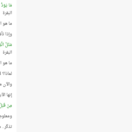
مَا يَوَدُّ 
البقرة
ما هو العجيب 
وإذا تأ
مَثَلُ الَّذ
البقرة
ما هو العجيب في 
لماذا؟ لأن ح
والآن م
إنها ال
مِنْ قَبْلُ
ومعلوم أن العدد 25 هو 
تذكّر..