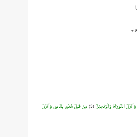
!
لوب!
َأَنْزَلَ التَّوْرَاةَ وَالْإِنْجِيْلَ
(3)
مِنْ قَبْلُ هُدًى لِلنَّاسِ وَأَنْزَلَ