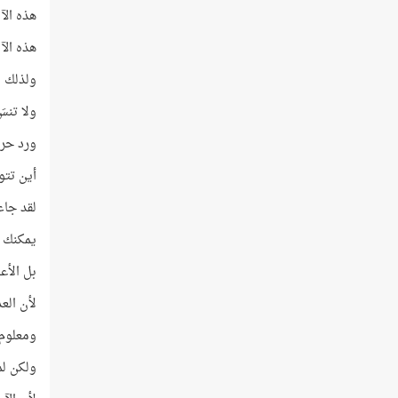
هذه الآية تر
هذه الآية عدد كلمات
ولذلك ورد ح
ولا تنسَ
ورد حرف 
أين تتو
لقد جاء قبل 25 حرفًا من نها
يمكنك أ
بل الأعجب من ذ
لأن العدد 48 يساوي 
ومعلوم أن حر
ولكن لماذا 