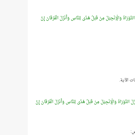
لَ التَّوْرَاةَ وَالْإِنْجِيْلَ مِنْ قَبْلُ هُدًى لِلنَّاسِ وَأَنْزَلَ الْفُرْقَانَ إِنَّ
َنْزَلَ التَّوْرَاةَ وَالْإِنْجِيْلَ مِنْ قَبْلُ هُدًى لِلنَّاسِ وَأَنْزَلَ الْفُرْقَانَ إِنَّ