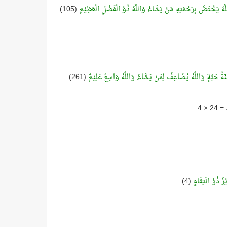
للَّهُ يَخْتَصُّ بِرَحْمَتِهِ مَنْ يَشَاءُ وَاللَّهُ ذُوْ الْفَضْلِ الْعَظِيْمِ
(105)
ئَةُ حَبَّةٍ وَاللَّهُ يُضَاعِفُ لِمَنْ يَشَاءُ وَاللَّهُ وَاسِعٌ عَلِيْمٌ
(261)
زٌ ذُوْ انْتِقَامٍ
(4)