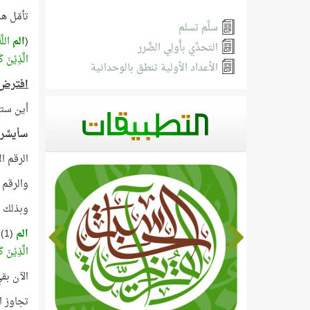
تأمّل ه
سلِّم تسلم
(
الم
اللَّه
التحدِّي بأُولِي الضَّرر
الَّذِيْنَ ك
الأعداد الأولية تنطق بالوحدانية
افترض
أين ستضع الأرق
سأيسِّر
الرقم الأخير (4) لا اجتهاد فيه
والرقم الأول (1) سيكون بعد الحروف المقطّعة م
وبذلك ي
الم
(1)
الَّذِيْنَ ك
الآن بقي معنا ال
تجاوز الآية رقم (1) وحاول أن تقرأ،