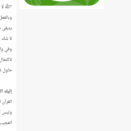
"اللَّهُ لَا 
وبالفعل ي
يتبقى معنا ال
لا شك ف
وفي واق
لاكتمال
حاول ذل
إليك ال
القرآن 
وليس كل
العجيب 