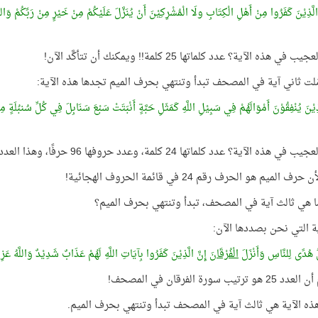
الَّذِيْنَ كَفَرُوا مِنْ أَهْلِ الْكِتَابِ ولَا الْمُشْرِكِيْنَ أَنْ يُنَزَّلَ عَلَيْكُمْ مِنْ خَيْرٍ مِنْ رَبِّكُمْ وَا
في هذه الآية؟ عدد كلماتها 25 كلمة!! ويمكنك أن تتأكَّد الآن!
مّلت ثاني آية في المصحف تبدأ وتنتهي بحرف الميم تجدها هذه الآية:
ِيْنَ يُنْفِقُوْنَ أَمْوَالَهُمْ فِي سَبِيْلِ اللَّهِ كَمَثَلِ حَبَّةٍ أَنْبَتَتْ سَبْعَ سَنَابِلَ فِي كُلِّ سُنبُلَةٍ مِ
هذه الآية؟ عدد كلماتها 24 كلمة، وعدد حروفها 96 حرفًا، وهذا العدد = 24 × 4
رف الميم هو الحرف رقم 24 في قائمة الحروف الهجائية!
ا هي ثالث آية في المصحف، تبدأ وتنتهي بحرف الميم؟
آية التي نحن بصددها الآن:
 هُدًى لِلنَّاسِ وَأَنْزَلَ
الْفُرْقَانَ
إِنَّ الَّذِيْنَ كَفَرُوا بِآيَاتِ اللَّهِ لَهُمْ عَذَابٌ شَدِيْدٌ وَاللَّهُ عَزِيْ
ترتيب سورة الفرقان في المصحف!
 هذه الآية هي ثالث آية في المصحف تبدأ وتنتهي بحرف الميم.