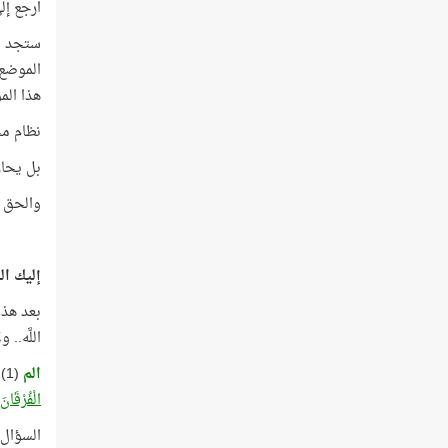
ارجع إل
ستجد صع
هذا الم
نظام مح
بل يحار
والحق أن
إليك ال
بعد هذه
اللَّه..
الم
(1)
الْفُرْقَانَ
السؤال: 