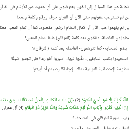
إجابة عن هذا السؤال إلى الذين يعترضون على أي حديث عن الأرقام في القرآن
ين لم تستوعب عقولهم حتى الآن أن القرآن حرف ورقم وكلمة وعدد!
ين لم يفهموا حتى الآن أن كمال النظام الرقمي مقصود، كما أن تمام المعنى مط
جاوزون الفاصلة، وتقفون بعد كلمة (الفرقان) طلبًا لتمام المعنى!
م يضع الصحابة- كما تتوهمون- الفاصلة بعد كلمة (الفرقان)؟
استعينوا بكتب السابقين.. نقِّبوا فيها.. اسبروا أغوارها! فلن تجدوا شيئًا!
نظومة الإحصائية القرآنية تملك الإجابة!! رضيتم أم أبيتم!!
اللَّهُ لَا إِلَهَ إِلَّا هُوَ الْحَيُّ الْقَيُّوْمُ
(2)
نَزَّلَ عَلَيْكَ الْكِتَابَ بِالْحَقِّ مُصَدِّقًا لِمَا بَيْنَ يَدَيْهِ و
إِنَّ الَّذِيْنَ كَفَرُوا بِآيَاتِ اللَّهِ لَهُمْ عَذَابٌ شَدِيْدٌ وَاللَّهُ عَزِيْزٌ ذُوْ انْتِقَامٍ
(4) آل عمران
رتيب سورة الفرقان في المصحف؟
فرقان ترتيبها في المصحف رقم 25