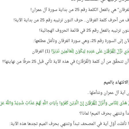
ن" هي بالفعل الكلمة رقم 25 من بداية سورة آل عمران!
ن أحرف كلمة الفرقان.. حرف النون ترتيبه رقم 25 من بداية الآية!
به بالفعل رقم 25 في قائمة الحروف الهجائية!
سورة رقم 25، وهي سورة الفرقان وتأمّل مطلعها:
َّذِي نَزَّلَ
الْفُرْقَانَ
عَلَى عَبْدِهِ لِيَكُوْنَ لِلْعَالَمِيْنَ نَذِيْرًا
(1) الفرقان
تحقَّق من أن كلمة (الْفُرْقَانَ) في هذه الآية تأتي قبل 25 حرفًا من نهايتها!!
الانتهاء بالميم
 آية آل عمران ونتأملها..
 هُدًى لِلنَّاسِ وَأَنْزَلَ
الْفُرْقَانَ
إِنَّ الَّذِيْنَ كَفَرُوا بِآيَاتِ اللَّهِ لَهُمْ عَذَابٌ شَدِيْدٌ وَاللَّهُ عَزِيْ
بدأ وتنتهي بحرف الميم! لماذا؟
ا تأمّلت أوّل آية في المصحف تبدأ وتنتهي بحرف الميم تجدها هذه الآية: