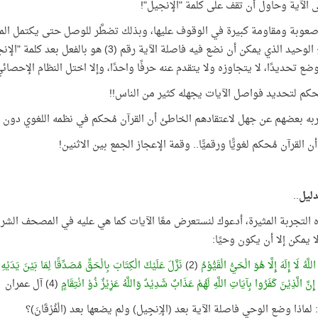
ى الآية وحاول أن تقف على كلمة "الإنجيل"!
وبة ومقاومة كبيرة في الوقوف عليها، وبذلك تضطَّر للوصل حتى يكتمل المع
الموضع الوحيد الذي يمكن أن نضع فيه فاصلة ا
وضع تحديدًا، لا يتجاوزه ولا يتقدم عنه حرفًا واحدًا، وإلا اختل النظام الإحص
كم لتحديد فواصل الآيات يجهله كثير من الناس!!
به بعضهم عن جهل لاعتقادهم الخاطئ أن القرآن مُحكم في نظمه اللغوي دون 
 القرآن مُحكم لغويًّا ورقميًّا.. وقمة الإعجاز الجمع بين الاثنين!
دليل
..
 التجربة المثيرة، أدعوك لنستعرض معًا الآيات كما هي عليه في المصحف الش
 ولا يمكن إلا أن يكون وحيًا:
اللَّهُ لَا إِلَهَ إِلَّا هُوَ الْحَيُّ الْقَيُّوْمُ
(2)
نَزَّلَ عَلَيْكَ الْكِتَابَ بِالْحَقِّ مُصَدِّقًا لِمَا بَيْنَ يَدَيْهِ و
إِنَّ الَّذِيْنَ كَفَرُوا بِآيَاتِ اللَّهِ لَهُمْ عَذَابٌ شَدِيْدٌ وَاللَّهُ عَزِيْزٌ ذُوْ انْتِقَامٍ
(4) آل عمران
لماذا وضع الوحي فاصلة الآية بعد (الإِنجِيل) ولم يضعها بعد (الْفُرْقَانَ)؟