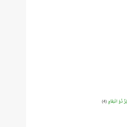
زٌ ذُوْ انْتِقَامٍ
(4)