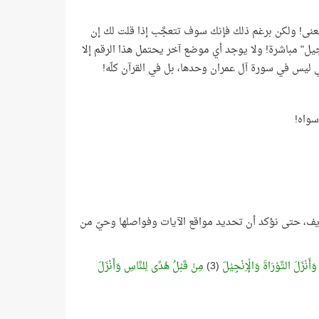
نى! ولكن برغم ذلك فإنك سوف تتعجَّب إذا قلت لك إن
لآية رقم (3) هو بالفعل بعد كلمة "الإنجيل" مباشرة! ولا يوجد أي موضع آخر يحتمل هذا الرقم إلا
ائي ليس في سورة آل عمران وحدها، بل في القرآن كلّه!
سواه!
ريف، حتى نؤكد أن تحديد مواقع الآيات وفواصلها وحيّ من
َأَنْزَلَ التَّوْرَاةَ وَالْإِنْجِيْلَ
(3)
مِنْ قَبْلُ هُدًى لِلنَّاسِ وَأَنْزَلَ