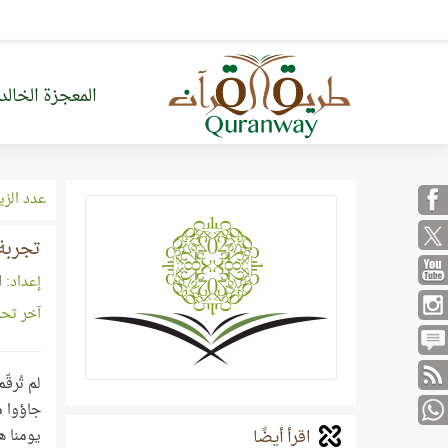
المعجزة الخالد
عدد الزي
تجربة 
إعداد:
ا
آخر تح
لم تُرقّ
جاؤوا م
اقرأ أيضًا
يومنا ه