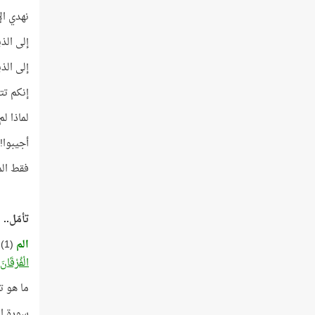
نهدي ال
إلى الذ
إلى الذ
إنكم تت
لماذا ل
أجيبوا! 
فقط الم
تأمّل..
الم
(1)
الْفُرْقَانَ
ما هو ت
سورة ال