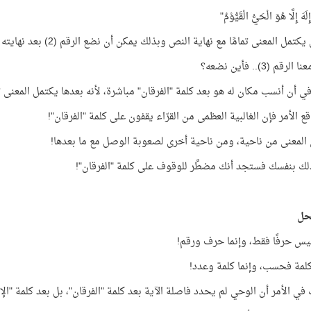
إِلَهَ إِلَّا هُوَ الْحَيُّ الْقَيُّوْمُ"
كتمل المعنى تمامًا مع نهاية النص وبذلك يمكن أن نضع الرقم (2) بعد نهايته مباشرة.
رقم (3).. فأين نضعه؟
ي أن أنسب مكان له هو بعد كلمة "الفرقان" مباشرة، لأنه بعدها يكتمل المعنى تم
ع الأمر فإن الغالبية العظمى من القرّاء يقفون على كلمة "الفرقان"!
 المعنى من ناحية، ومن ناحية أخرى لصعوبة الوصل مع ما بعدها!
ك بنفسك فستجد أنك مضطَّر للوقوف على كلمة "الفرقان"!
حل
ليس حرفًا فقط، وإنما حرف ورقم!
مة فحسب، وإنما كلمة وعدد!
في الأمر أن الوحي لم يحدد فاصلة الآية بعد كلمة "الفرقان"، بل بعد كلمة "الإ