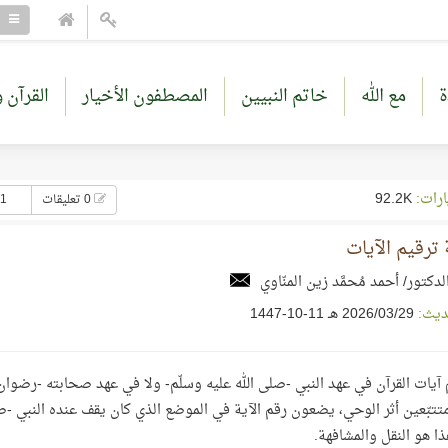
ة
مع الله
خاتم النبيين
المصطفون الأخيار
القرآن و
ارات:
92.2K
0 تعليقات
41 إع
ترقيم الآيات
لدكتور/ أحمد مُحمَّد زين المنّاوي
ديث:
29‏/03‏/2026 هـ 11-10-1447
م آيات القرآن في عهد النبي -صلى الله عليه وسلّم- ولا في عهد صحابته -رضوان الل
تتبّعين أثر الوحي، يضعون رقم الآية في الموضع الذي كان يقف عنده النبي -صلى
ذا هو النقل والمشافهة.