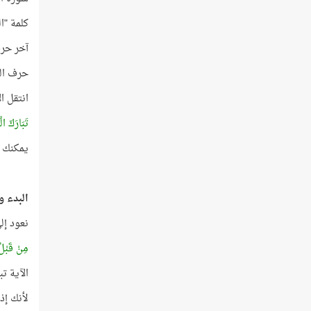
كلمة "الفرقا
آخر حرف م
حرف النون ترتي
انتقل الآن إلى ال
تَبَارَكَ ال
يمكنك أن ت
البدء و
نعود إلى
مِنْ قَبْلُ
الآية ت
لأنك إذ