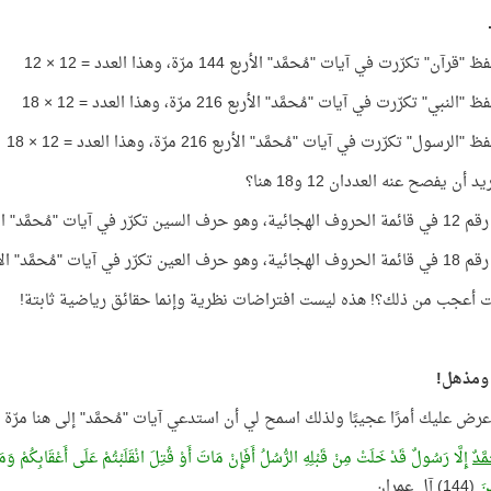
آن" تكرّرت في آيات "مُحمَّد" الأربع 144 مرّة، وهذا العدد = 12 × 12
نبي" تكرّرت في آيات "مُحمَّد" الأربع 216 مرّة، وهذا العدد = 12 × 18
لرسول" تكرّرت في آيات "مُحمَّد" الأربع 216 مرّة، وهذا العدد = 12 × 18
د أن يفصح عنه العددان 12 و18 هنا؟
رّر في آيات "مُحمَّد" الأربع 12 مرّة!
رّر في آيات "مُحمَّد" الأربع 18 مرّة!
 أعجب من ذلك؟! هذه ليست افتراضات نظرية وإنما حقائق رياضية ثابتة!
ومذهل!
ض عليك أمرًا عجيبًا ولذلك اسمح لي أن استدعي آيات "مُحمَّد" إلى هنا مرّة 
َّدٌ
إِلَّا رَسُولٌ قَدْ خَلَتْ مِنْ قَبْلِهِ الرُّسُلُ أَفَإِنْ مَاتَ أَوْ قُتِلَ انْقَلَبْتُمْ عَلَى أَعْقَابِكُمْ وَمَن
ينَ
(144) آل عمران