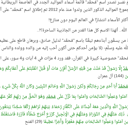
مَ نفسر تصدر اسم "مُحمَّد" قائمة أسماء المواليد الجدد في العاصمة البريطان
اليد الذكور الذين ولدوا منذ عام 2012 تم إطلاق اسم "مُحمَّد" على أكثر من 25% منهم!
أكثر الأسماء انتشارًا في العالم اليوم دون منازع!
لله.. ألهذا الاسم كل هذا القدر من الجاذبية الساحرة؟!..
 من يسمُّون أبناءهم تيمُّنًا باسم "مُحمَّد" لدليل صادق، وبرهان قاطع على عظي
له عليه وسلّم- (لا يؤمن أحدكم حتى أكون أحب إليه من والده وولده والناس 
" خصوصية كبيرة في القرآن، فقد ورد 4 مرّات في 4 آيات و4 سور، على النحو الآتي:
َّدٌ
إِلَّا رَسُولٌ قَدْ خَلَتْ مِنْ قَبْلِهِ الرُّسُلُ أَفَإِنْ مَاتَ أَوْ قُتِلَ انْقَلَبْتُمْ عَلَى أَعْقَابِكُمْ وَمَن
ينَ
(144) آل عمران
مُحَمَّدٌ
أَبَا أَحَدٍ مِنْ رِجَالِكُمْ وَلَكِنْ رَسُولَ اللَّهِ وَخَاتَمَ النَّبِيِّينَ وَكَانَ اللَّهُ بِكُلِّ شَيْءٍ ع
 آمَنُوا وَعَمِلُوا الصَّالِحَاتِ وَآمَنُوا بِمَا نُزِّلَ عَلَى
مُحَمَّدٍ
وَهُوَ الْحَقُّ مِنْ رَبِّهِمْ كَفَّرَ عَنْهُ
سُولُ اللَّهِ وَالَّذِينَ مَعَهُ أَشِدَّاءُ عَلَى الْكُفَّارِ رُحَمَاءُ بَيْنَهُمْ تَرَاهُمْ رُكَّعًا سُجَّدًا يَبْتَ
ذَلِكَ مَثَلُهُمْ فِي التَّوْرَاةِ وَمَثَلُهُمْ فِي الْإِنْجِيلِ كَزَرْعٍ أَخْرَجَ شَطْأَهُ فَآزَرَهُ فَاسْتَغْلَظَ
َذِينَ آمَنُوا وَعَمِلُوا الصَّالِحَاتِ مِنْهُمْ مَغْفِرَةً وَأَجْرًا عَظِيمًا
(29) الفتح