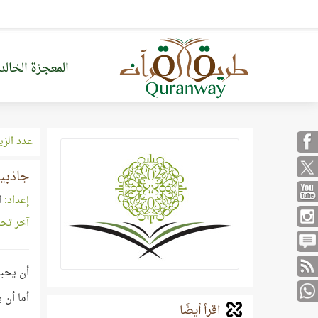
المعجزة الخالد
عدد الزي
جاذبي
إعداد:
ا
آخر تح
أن يحبك
أما أن 
اقرأ أيضًا