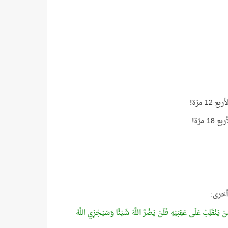
أخرى:
ْ يَنْقَلِبْ عَلَى عَقِبَيْهِ فَلَنْ يَضُرَّ اللَّهَ شَيْئًا وَسَيَجْزِي اللَّهُ