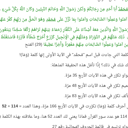
مُحَمَّدٌ
أَبَا أَحَدٍ مِنْ رِجَالِكُمْ وَلَكِنْ رَسُولَ اللَّهِ وَخَاتَمَ النَّبِيِّينَ وَكَانَ اللَّهُ بِكُلِّ شَيْءٍ ع
 آمَنُوا وَعَمِلُوا الصَّالِحَاتِ وَآمَنُوا بِمَا نُزِّلَ عَلَى
مُحَمَّدٍ
وَهُوَ الْحَقُّ مِنْ رَبِّهِمْ كَفَّرَ عَنْهُ
سُولُ اللَّهِ وَالَّذِينَ مَعَهُ أَشِدَّاءُ عَلَى الْكُفَّارِ رُحَمَاءُ بَيْنَهُمْ تَرَاهُمْ رُكَّعًا سُجَّدًا يَبْتَ
ذَلِكَ مَثَلُهُمْ فِي التَّوْرَاةِ وَمَثَلُهُمْ فِي الْإِنْجِيلِ كَزَرْعٍ أَخْرَجَ شَطْأَهُ فَآزَرَهُ فَاسْتَغْلَظَ
َذِينَ آمَنُوا وَعَمِلُوا الصَّالِحَاتِ مِنْهُمْ مَغْفِرَةً وَأَجْرًا عَظِيمًا
(29) الفتح
كلمة التي جاءت قبل اسم "مُحمَّد" في الآية الأولى إنها كلمة (وَمَا)!
 شك في ذلك؟ إذًا تأمّل هذه الحقيقة المذهلة:
 تكرّر في هذه الآيات الأربع 35 مرّة.
 تكرّر في هذه الآيات الأربع 48 مرّة.
 تكرّر في هذه الآيات الأربع 83 مرّة.
 كلمة (وَمَا) تكرّرت في الآيات الأربع 166 مرّة، وهذا العدد =
114
+
52
مَا)؟!
او ترتيبه في قائمة الحروف الهجائية رقم 27