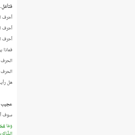
فتأمّل..
أحرف لفظ "قر
أحرف لفظ "ال
أحرف لفظ "ا
فماذا يري
الحرف رقم 12 في قائمة الحروف الهجائية، وهو حرف السين تك
الحرف رقم 18 في قائمة الحروف الهجائية، وهو حرف العين تك
هل رأيت
عجيب 
سوف أعر
وَمَا
مُحَم
الشَّاكِرِ