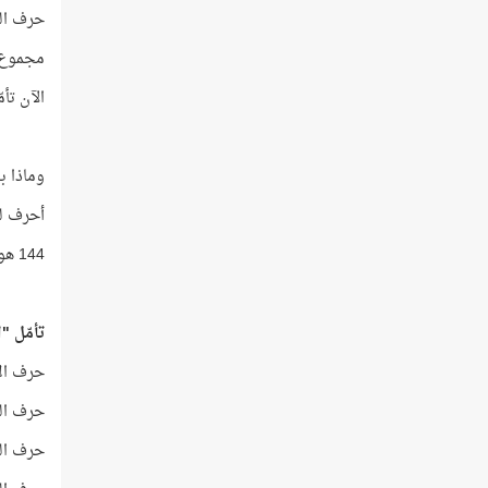
حرف النون
مجموع ت
الآن تأمّ
وماذا ب
أحرف لفظ "ال
144 هو رقم أوّل آية يرد فيها اسم "مُحمَّد" و63 هو عمر مُحمَّد -صلى الله عليه وسلّم-!
تأمّل "
حرف الألف
حرف اللّا
حرف الراء