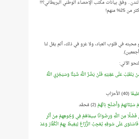
ية لندن.. وفق بيانات مكتب الإحصاء الوطني البريطاني؟!!
م محبته في قلوب العباد، ولا غرو في ذلك، ألم يقل لنا
أجمعين).
ْ يَنْقَلِبْ عَلَى عَقِبَيْهِ فَلَنْ يَضُرَّ اللَّهَ شَيْئًا وَسَيَجْزِي اللَّهُ
َلِيمًا
(40) الأحزاب
مْ سَيِّئَاتِهِمْ وَأَصْلَحَ بَالَهُمْ
(2) مُحمَّد
غُونَ فَضْلًا مِنَ اللَّهِ وَرِضْوَانًا سِيمَاهُمْ فِي وُجُوهِهِمْ مِنْ أَثَرِ
 فَاسْتَوَى عَلَى سُوقِهِ يُعْجِبُ الزُّرَّاعَ لِيَغِيظَ بِهِمُ الْكُفَّارَ وَعَدَ