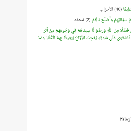
َلِيمًا
(40) الأحزاب
مْ سَيِّئَاتِهِمْ وَأَصْلَحَ بَالَهُمْ
(2) مُحمَّد
غُونَ فَضْلًا مِنَ اللَّهِ وَرِضْوَانًا سِيمَاهُمْ فِي وُجُوهِهِمْ مِنْ أَثَرِ
 فَاسْتَوَى عَلَى سُوقِهِ يُعْجِبُ الزُّرَّاعَ لِيَغِيظَ بِهِمُ الْكُفَّارَ وَعَدَ