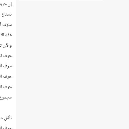
إن حرو
نحتاج ع
سوف أعر
هذه الآيات عددها 4، واس
والآن ت
حرف الألف تر
حرف الباء تر
حرف التاء تر
حرف الثاء تر
مجموع تكرا
تأمّل م
حرف الحا