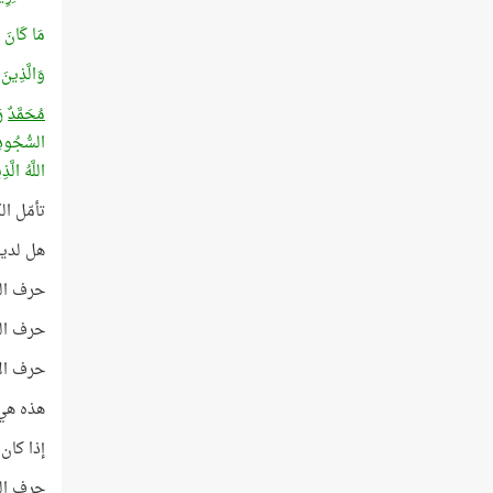
مَا كَانَ
وَالَّذِينَ
مُحَمَّدٌ
رَ
السُّجُودِ 
اللَّهُ الّ
تأمّل ال
هل لديك
حرف الواو
حرف الميم
حرف الألف
هذه هي أحرف
إذا كان 114 هو عدد سور القرآن فماذا يعني لك العدد 52 هنا، وما علاقته بهذه الكلمة (وَ
حرف الو