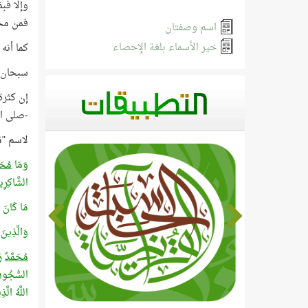
وإلا فب
فمن مجموع المو
اسم وصفتان
خير الأسماء بلغة الإحصاء
كما أنه 
سبحان ا
إن كثرة
-صلى ال
لاسم "مُحمَّد
وَمَا
مُحَم
الشَّاكِرِ
مَا كَانَ
وَالَّذِينَ
مُحَمَّدٌ
رَ
السُّجُودِ 
اللَّهُ الّ