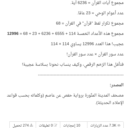
مجموع آيات القرآن = 6236 آية.
عدد أعوام الوحي = 23 عامًا.
مجموع تكرار لفظ "قرآن" في القرآن = 68
مجموع هذه الأعداد الخمسة 114 + 6555 + 6236 + 23 + 68 =
12996
عجيب! هذا العدد 12996 يساوي 114 × 114
عدد سور القرآن × عدد سور القرآن!
فتأمّل هذا الزخم الرقمي، وكيف ينساب نحونا بسلاسة عجيبة!
------------------------------------------------------------
المصدر
:
مصحف المدينة المنَّورة برواية حفص عن عاصم (وكلماته بحسب قواعد
الإملاء الحديثة).
7.3K عدد الزيارات
10 إعجابات
0 تعليقات
274 تحميل