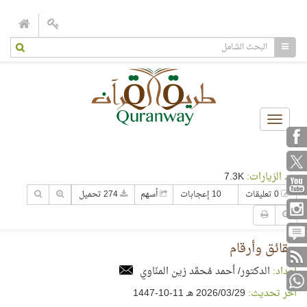
Toggle
navigation
عدد الزيارات:
7.3K
0 تعليقات
10 إعجابات
أسهم
274 تحميل
حقائق وأرقام
إعداد:
الدكتور/ أحمد مُحمَّد زين المنّاوي
آخر تحديث:
29‏/03‏/2026 هـ 11-10-1447