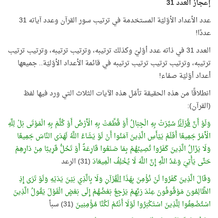
إعجاز العدد 31
عدد الأعداد الأوّليّة المستخدمة في ترتيب سور القرآن وعدد آياته 31
عددًا!
العدد 31 في ذاته عدد أوّليّ وكذلك ترتيبه، وترتيب ترتيبه، وترتيب ترتيب
ترتيبه، وترتيب ترتيب ترتيب ترتيبه في قائمة الأعداد الأوّليّة.. جميعها
أعداد أوّليّة صمّاء!
انطلاقًا من هذه الحقيقة تأمّل هذه الآيات الثلاث التي ورد فيها لفظ
(القرآن):
وَلَوْ أَنَّ
قُرْآنًا
سُيِّرَتْ بِهِ الْجِبَالُ أَوْ قُطِّعَتْ بِهِ الْأَرْضُ أَوْ كُلِّمَ بِهِ الْمَوْتَى بَلْ لِلَّهِ
الْأَمْرُ جَمِيعًا أَفَلَمْ يَيْأَسِ الَّذِينَ آمَنُوا أَنْ لَوْ يَشَاءُ اللَّهُ لَهَدَى النَّاسَ جَمِيعًا
وَلَا يَزَالُ الَّذِينَ كَفَرُوا تُصِيبُهُمْ بِمَا صَنَعُوا قَارِعَةٌ أَوْ تَحُلُّ قَرِيبًا مِنْ دَارِهِمْ
حَتَّى يَأْتِيَ وَعْدُ اللَّهِ إِنَّ اللَّهَ لَا يُخْلِفُ الْمِيعَادَ
(31) الرعد
وَقَالَ الَّذِينَ كَفَرُوا لَنْ نُؤْمِنَ بِهَذَا
الْقُرْآنِ
وَلَا بِالَّذِي بَيْنَ يَدَيْهِ وَلَوْ تَرَى إِذِ
الظَّالِمُونَ مَوْقُوفُونَ عِنْدَ رَبِّهِمْ يَرْجِعُ بَعْضُهُمْ إِلَى بَعْضٍ الْقَوْلَ يَقُولُ الَّذِينَ
اسْتُضْعِفُوا لِلَّذِينَ اسْتَكْبَرُوا لَوْلَا أَنْتُمْ لَكُنَّا مُؤْمِنِينَ
(31) سبأ