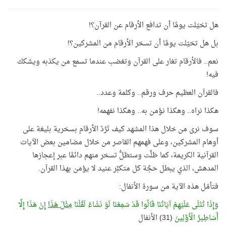
هل تخيّلت يومًا أن تدافع الأرقام عن القرآن؟!
بل هل تخيّلت يومًا أن تسخر الأرقام من المشركين؟!
نعم.. فالأرقام تغار على القرآن وتغضب عندما تسمع من يكذبه ويشكك
فيه!
فالقرآن العظيم حرف ورقم.. وكلمة وعدد..
هكذا نراه.. وهكذا نؤمن به.. وهكذا نفهمه!
سوف نرى من خلال هذا المشهد كيف تَرُدّ الأرقام بسخرية بليغة على
أوهام المشركين، وعلى فهمهم القاصر من خلال مضامين بعض الآيات
القرآنية الكريمة، كما ظلَّت وستظلُّ تسخر منهم دائمًا عبر إعجازها
المدهش، الذي يبطل حجَّة كل متكبِّر عنيد لا يؤمن بهذا القرآن.
فتأمّل هذه الآية من سورة الأنفال:
وَإِذَا تُتْلَى عَلَيْهِمْ آيَاتُنَا قَالُوا قَدْ سَمِعْنَا لَوْ نَشَاءُ لَقُلْنَا
مِثْلَ هَذَا
إِنْ هَذَا إِلَّا
أَسَاطِيرُ الْأوَّلِينَ
(31) الأنفال