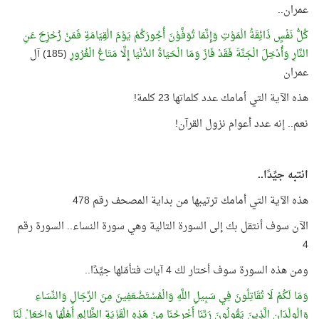
عمران..
كُلُّ نَفْسٍ ذَائِقَةُ الْمَوْتِ وَإِنَّمَا تُوَفَّوْنَ أُجُورَكُمْ يَوْمَ الْقِيَامَةِ فَمَنْ زُحْزِحَ عَنِ
النَّارِ وَأُدْخِلَ الْجَنَّةَ فَقَدْ فَازَ وَمَا الْحَيَاةُ الدُّنْيَا إِلَّا مَتَاعُ الْغُرُورِ
(185) آل
عمران
هذه الآية التي أمامك عدد كلماتها 23 كلمة!
نعم.. إنه عدد أعوام نزول القرآن!
انتبه جيِّدًا..
هذه الآية التي أمامك ترتيبها من بداية المصحف رقم 478
الآن سوف أنتقل بك إلى السورة التالية وهي سورة النساء.. السورة رقم
4
ومن هذه السورة سوف أختار لك 4 آيات فتأمّلها جيِّدًا..
وَمَا لَكُمْ لَا تُقَاتِلُونَ فِي سَبِيلِ اللَّهِ وَالْمُسْتَضْعَفِينَ مِنَ الرِّجَالِ وَالنِّسَاءِ
وَالْوِلْدَانِ الَّذِينَ يَقُولُونَ رَبَّنَا أَخْرِجْنَا مِنْ هَذِهِ الْقَرْيَةِ الظَّالِمِ أَهْلُهَا وَاجْعَلْ لَنَا