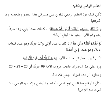
النظم الرقمي يتكلّم!
تأمّل كيف يردّ النظم الرقمي للقرآن على مشركي هذا العصر وملحديه وما
أكثرهم!
وَإِذَا تُتْلَى عَلَيْهِمْ آيَاتُنَا قَالُوا قَدْ سَمِعْنَا
: 7 كلمات عدد أوّليّ، و31 حرفًا،
وهو رقم الآية، وهو عدد أوّليّ أيضًا!
لَوْ نَشَاءُ لَقُلْنَا مِثْلَ هَذَا
: 5 كلمات عدد أوّليّ و17 حرفًا، وهو عدد كلمات
الآية، وهو عدد أوّليّ أيضًا!
تأمّل قول الكفار في خاتمة الآية:
إِنْ هَذَا إِلَّا أَسَاطِيرُ الْأوَّلِينَ
!
وردًا على هذا الافتراء جاءت حروف الآية 69 حرفًا، أي 23 + 23 + 23
ومعلوم أن عدد أعوام الوحي 23 عامًا!
وكأن الأرقام هنا تقول لهم: ليس بأساطير الأولين وإنما هو الوحي ولا
شيء غير الوحي!