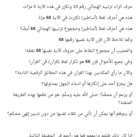
حرف الراء ترتيبه الهجائي رقم 10 وتكرّر في هذه الآية 6 مرّات.
هذه هي أحرف لفظ (أساطير) تكرّرت في الآية
68
مرّة.
هذه هي أحرف لفظ (أساطير) ومجموع ترتيبها الهجائي
68
أيضًا!
وكما تلاحظ الآن فإن الآية نفسها رقمها
68
والعجيب أن مجموع النقاط على حروف الآية نفسها
68
نقطة!
وفي جميع الأحوال فإن
68
هو تكرار لفظ (قرآن) في القرآن!
والآن ما رأي المكذبين بهذا القرآن في هذه الحقائق الرقمية الثابتة؟
هل يجرؤ أحد على إنكارها أو ادعاء الجهل بمدلولها؟
أو يزعم أن محمَّدًا -صلى الله عليه وسلّم- هو من نظمها بهذه الطريقة
المتقنة؟
أو يتوهّم أنها يمكن أن تأتي من تلقاء نفسها من دون تدبير إلهي محكم؟
إذا كان ذلك ظنهم وزعمهم فما هو رأيهم في الحقيقة التالية..