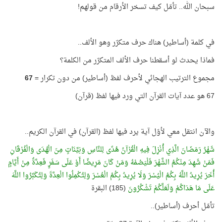
سبحان الله.. تأمّل كيف تسخر الأرقام من قولهم!
في كلمة (أساطير) هناك حرف متكرّر وهو الألف..
فماذا يحدث لو أسقطنا حرف الألف المتكرّر من الكلمة؟
مجموع الترتيب الهجائي لأحرف لفظ (أساطير) من دون تكرار =
67
67 هو عدد آيات القرآن التي ورد فيها لفظ (قرآن)
والآن انتقل معي لأوّل آية يرد فيها لفظ (القرآن) في القرآن الكريم..
شَهْرُ رَمَضَانَ الَّذِي أُنْزِلَ فِيهِ الْقُرْآنُ هُدًى لِلنَّاسِ وَبَيِّنَاتٍ مِنَ الْهُدَى وَالْفُرْقَانِ
فَمَنْ شَهِدَ مِنْكُمُ الشَّهْرَ فَلْيَصُمْهُ وَمَنْ كَانَ مَرِيضًا أَوْ عَلَى سَفَرٍ فَعِدَّةٌ مِنْ أَيَّامٍ
أُخَرَ يُرِيدُ اللَّهُ بِكُمُ الْيُسْرَ وَلَا يُرِيدُ بِكُمُ الْعُسْرَ وَلِتُكْمِلُوا الْعِدَّةَ وَلِتُكَبِّرُوا اللَّهَ
عَلَى مَا هَدَاكُمْ وَلَعَلَّكُمْ تَشْكُرُونَ
(185) البقرة
تأمّل أحرف (أساطير)..