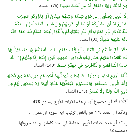
مِنْ لَدُنْكَ وَلِيًّا وَاجْعَلْ لَنَا مِنْ لَدُنْكَ نَصِيرًا
(75) النساء
إِلَّا الَّذِينَ يَصِلُونَ إِلَى قَوْمٍ بَيْنَكُمْ وَبَيْنَهُمْ مِيثَاقٌ أَوْ جَاؤُوكُمْ حَصِرَتْ
صُدُورُهُمْ أَنْ يُقَاتِلُوكُمْ أَوْ يُقَاتِلُوا قَوْمَهُمْ وَلَوْ شَاءَ اللَّهُ لَسَلَّطَهُمْ عَلَيْكُمْ
فَلَقَاتَلُوكُمْ فَإِنِ اعْتَزَلُوكُمْ فَلَمْ يُقَاتِلُوكُمْ وَأَلْقَوْا إِلَيْكُمُ السَّلَمَ فَمَا جَعَلَ اللَّهُ
لَكُمْ عَلَيْهِمْ سَبِيلًا
(90) النساء
وَقَدْ نَزَّلَ عَلَيْكُمْ فِي الْكِتَابِ أَنْ إِذَا سَمِعْتُمْ آيَاتِ اللَّهِ يُكْفَرُ بِهَا وَيُسْتَهْزَأُ بِهَا
فَلَا تَقْعُدُوا مَعَهُمْ حَتَّى يَخُوضُوا فِي حَدِيثٍ غَيْرِهِ إِنَّكُمْ إِذًا مِثْلُهُمْ إِنَّ اللَّهَ
جَامِعُ الْمُنَافِقِينَ وَالْكَافِرِينَ فِي جَهَنَّمَ جَمِيعًا
(140) النساء
فَأَمَّا الَّذِينَ آمَنُوا وَعَمِلُوا الصَّالِحَاتِ فَيُوَفِّيهِمْ أُجُورَهُمْ وَيَزِيدُهُمْ مِنْ فَضْلِهِ
وَأَمَّا الَّذِينَ اسْتَنْكَفُوا وَاسْتَكْبَرُوا فَيُعَذِّبُهُمْ عَذَابًا أَلِيمًا وَلَا يَجِدُونَ لَهُمْ مِنْ
دُونِ اللَّهِ وَلِيًّا وَلَا نَصِيرًا
(173) النساء
أوّلًا تأكّد أن مجموع أرقام هذه الآيات الأربع يساوي
478
وتأكّد أن العدد 478 هو بالفعل ترتيب آية سورة آل عمران..
وتأكّد أن هذه الآيات الأربع مختلفة في عدد كلماتها وعدد حروفها
ومضمونها..