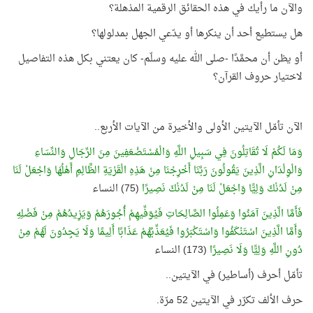
والآن ما رأيك في هذه الحقائق الرقمية المذهلة؟
هل يستطيع أحد أن ينكرها أو يدّعي الجهل بمدلولها؟
أو يظن أن محمَّدًا -صلى الله عليه وسلّم- كان يعتني بكل هذه التفاصيل
لاختيار حروف القرآن؟
الآن تأمّل الآيتين الأولى والأخيرة من الآيات الأربع..
وَمَا لَكُمْ لَا تُقَاتِلُونَ فِي سَبِيلِ اللَّهِ وَالْمُسْتَضْعَفِينَ مِنَ الرِّجَالِ وَالنِّسَاءِ
وَالْوِلْدَانِ الَّذِينَ يَقُولُونَ رَبَّنَا أَخْرِجْنَا مِنْ هَذِهِ الْقَرْيَةِ الظَّالِمِ أَهْلُهَا وَاجْعَلْ لَنَا
مِنْ لَدُنْكَ وَلِيًّا وَاجْعَلْ لَنَا مِنْ لَدُنْكَ نَصِيرًا
(75) النساء
فَأَمَّا الَّذِينَ آمَنُوا وَعَمِلُوا الصَّالِحَاتِ فَيُوَفِّيهِمْ أُجُورَهُمْ وَيَزِيدُهُمْ مِنْ فَضْلِهِ
وَأَمَّا الَّذِينَ اسْتَنْكَفُوا وَاسْتَكْبَرُوا فَيُعَذِّبُهُمْ عَذَابًا أَلِيمًا وَلَا يَجِدُونَ لَهُمْ مِنْ
دُونِ اللَّهِ وَلِيًّا وَلَا نَصِيرًا
(173) النساء
تأمّل أحرف (أساطير) في الآيتين..
حرف الألف تكرّر في الآيتين 52 مرّة.