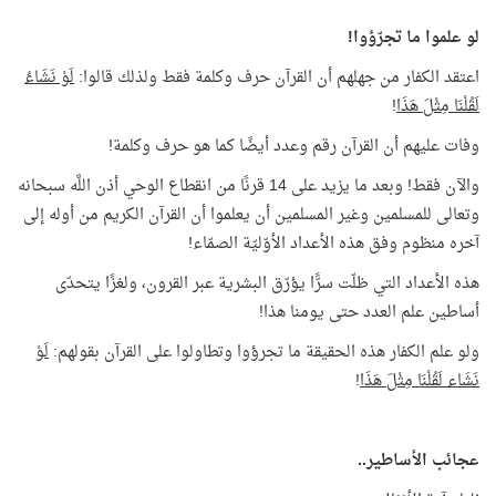
لو علموا ما تجرّؤوا!
اعتقد الكفار من جهلهم أن القرآن حرف وكلمة فقط ولذلك قالوا:
لَوْ نَشَاءُ
لَقُلْنَا مِثْلَ هَذَا
!
وفات عليهم أن القرآن رقم وعدد أيضًا كما هو حرف وكلمة!
والآن فقط! وبعد ما يزيد على 14 قرنًا من انقطاع الوحي أذن اللَّه سبحانه
وتعالى للمسلمين وغير المسلمين أن يعلموا أن القرآن الكريم من أوله إلى
آخره منظوم وفق هذه الأعداد الأوّليّة الصمّاء!
هذه الأعداد التي ظلّت سرًّا يؤرّق البشرية عبر القرون، ولغزًا يتحدّى
أساطين علم العدد حتى يومنا هذا!
ولو علم الكفار هذه الحقيقة ما تجرؤوا وتطاولوا على القرآن بقولهم:
لَوْ
نَشَاء لَقُلْنَا مِثْلَ هَذَا
!
عجائب الأساطير..