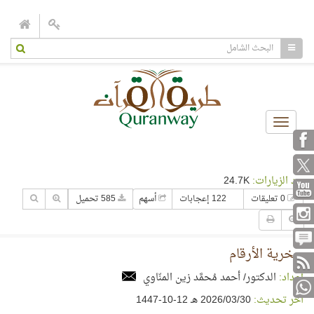
Toggle
navigation
عدد الزيارات:
24.7K
0 تعليقات
122 إعجابات
أسهم
585 تحميل
سخرية الأرقام
إعداد:
الدكتور/ أحمد مُحمَّد زين المنّاوي
آخر تحديث:
30‏/03‏/2026 هـ 12-10-1447