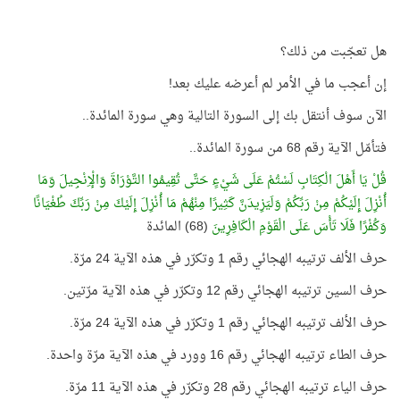
هل تعجّبت من ذلك؟
إن أعجب ما في الأمر لم أعرضه عليك بعد!
الآن سوف أنتقل بك إلى السورة التالية وهي سورة المائدة..
فتأمّل الآية رقم 68 من سورة المائدة..
قُلْ يَا أَهْلَ الْكِتَابِ لَسْتُمْ عَلَى شَيْءٍ حَتَّى تُقِيمُوا التَّوْرَاةَ وَالْإِنْجِيلَ وَمَا
أُنْزِلَ إِلَيْكُمْ مِنْ رَبِّكُمْ وَلَيَزِيدَنَّ كَثِيرًا مِنْهُمْ مَا أُنْزِلَ إِلَيْكَ مِنْ رَبِّكَ طُغْيَانًا
وَكُفْرًا فَلَا تَأْسَ عَلَى الْقَوْمِ الْكَافِرِينَ
(68) المائدة
حرف الألف ترتيبه الهجائي رقم 1 وتكرّر في هذه الآية 24 مرّة.
حرف السين ترتيبه الهجائي رقم 12 وتكرّر في هذه الآية مرّتين.
حرف الألف ترتيبه الهجائي رقم 1 وتكرّر في هذه الآية 24 مرّة.
حرف الطاء ترتيبه الهجائي رقم 16 وورد في هذه الآية مرّة واحدة.
حرف الياء ترتيبه الهجائي رقم 28 وتكرّر في هذه الآية 11 مرّة.