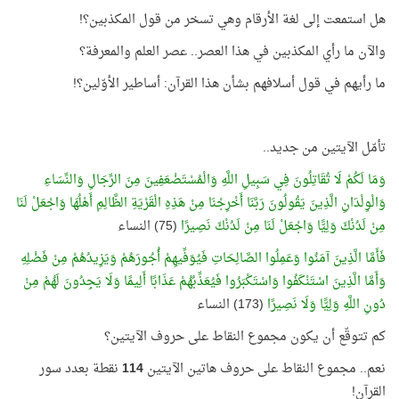
هل استمعت إلى لغة الأرقام وهي تسخر من قول المكذبين؟!
والآن ما رأي المكذبين في هذا العصر.. عصر العلم والمعرفة؟
ما رأيهم في قول أسلافهم بشأن هذا القرآن: أساطير الأوّلين؟!
تأمّل الآيتين من جديد..
وَمَا لَكُمْ لَا تُقَاتِلُونَ فِي سَبِيلِ اللَّهِ وَالْمُسْتَضْعَفِينَ مِنَ الرِّجَالِ وَالنِّسَاءِ
وَالْوِلْدَانِ الَّذِينَ يَقُولُونَ رَبَّنَا أَخْرِجْنَا مِنْ هَذِهِ الْقَرْيَةِ الظَّالِمِ أَهْلُهَا وَاجْعَلْ لَنَا
مِنْ لَدُنْكَ وَلِيًّا وَاجْعَلْ لَنَا مِنْ لَدُنْكَ نَصِيرًا
(75) النساء
فَأَمَّا الَّذِينَ آمَنُوا وَعَمِلُوا الصَّالِحَاتِ فَيُوَفِّيهِمْ أُجُورَهُمْ وَيَزِيدُهُمْ مِنْ فَضْلِهِ
وَأَمَّا الَّذِينَ اسْتَنْكَفُوا وَاسْتَكْبَرُوا فَيُعَذِّبُهُمْ عَذَابًا أَلِيمًا وَلَا يَجِدُونَ لَهُمْ مِنْ
دُونِ اللَّهِ وَلِيًّا وَلَا نَصِيرًا
(173) النساء
كم تتوقّع أن يكون مجموع النقاط على حروف الآيتين؟
نعم.. مجموع النقاط على حروف هاتين الآيتين
114
نقطة بعدد سور
القرآن!