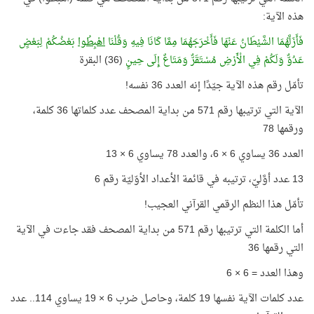
هذه الآية:
فَأَزَلَّهُمَا الشَّيْطَانُ عَنْهَا فَأَخْرَجَهُمَا مِمَّا كَانَا فِيهِ وَقُلْنَا
اهْبِطُوا
بَعْضُكُمْ لِبَعْضٍ
عَدُوٌّ وَلَكُمْ فِي الْأَرْضِ مُسْتَقَرٌّ وَمَتَاعٌ إِلَى حِينٍ
(36) البقرة
تأمّل رقم هذه الآية جيّدًا إنه العدد 36 نفسه!
الآية التي ترتيبها رقم 571 من بداية المصحف عدد كلماتها 36 كلمة،
ورقمها 78
العدد 36 يساوي 6 × 6، والعدد 78 يساوي 6 × 13
13 عدد أوَّليّ، ترتيبه في قائمة الأعداد الأوّليّة رقم 6
تأمّل هذا النظم الرقمي القرآني العجيب!
أما الكلمة التي ترتيبها رقم 571 من بداية المصحف فقد جاءت في الآية
التي رقمها 36
وهذا العدد = 6 × 6
عدد كلمات الآية نفسها 19 كلمة، وحاصل ضرب 6 × 19 يساوي 114.. عدد