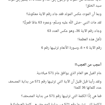
سيد الخلق!
وبما أن الموت عكس المولد فقد جاء رقم الآية معكوسًا!
لقد مات النبي -صلى الله عليه وسلّم- وعمره 63 عامًا قمريًّا!
وجاء رقم الآية 36، وهو عكس العدد 63
تأمّل هذه العظمة!
رقم الآية 6 × 6، وسورة الأنعام ترتيبها رقم 6
أعجب من العجب!!
عام الفيل هو العام الذي يوافق عام 571 ميلادية.
ولقد رأينا قبل قليل أن الآية التي ترتيبها رقم 571 من بداية المصحف
عدد كلماتها 36 كلمة!
فما هي إذًا الكلمة التي ترتيبها رقم 571 من بداية المصحف؟
الكلمة التي ترتيبها رقم 571 من بداية المصحف هي كلمة (اهبطوا) في