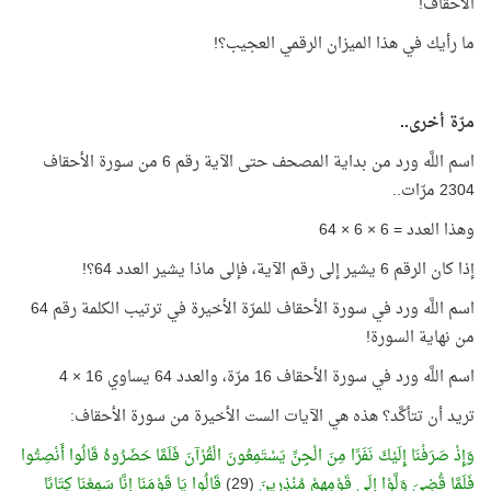
الأحقاف!
ما رأيك في هذا الميزان الرقمي العجيب؟!
مرّة أخرى..
اسم اللَّه ورد من بداية المصحف حتى الآية رقم 6 من سورة الأحقاف
2304 مرّات..
وهذا العدد = 6 × 6 × 64
إذا كان الرقم 6 يشير إلى رقم الآية، فإلى ماذا يشير العدد 64؟!
اسم اللَّه ورد في سورة الأحقاف للمرّة الأخيرة في ترتيب الكلمة رقم 64
من نهاية السورة!
اسم اللَّه ورد في سورة الأحقاف 16 مرّة، والعدد 64 يساوي 16 × 4
تريد أن تتأكَّد؟ هذه هي الآيات الست الأخيرة من سورة الأحقاف:
وَإِذْ صَرَفْنَا إِلَيْكَ نَفَرًا مِنَ الْجِنِّ يَسْتَمِعُونَ الْقُرْآنَ فَلَمَّا حَضَرُوهُ قَالُوا أَنْصِتُوا
فَلَمَّا قُضِيَ وَلَّوْا إِلَى قَوْمِهِمْ مُنْذِرِينَ
(29)
قَالُوا يَا قَوْمَنَا إِنَّا سَمِعْنَا كِتَابًا