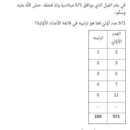
في عام الفيل الذي يوافق 571 ميلادية ولدَ مُحمَّد -صلى الله عليه
وسلّم-.
571 عدد أوّليّ فما هو ترتيبه في قائمة الأعداد الأوّليّة؟
العدد
ترتيبه
الأوَّليّ
1
2
2
3
3
5
4
7
5
11
...
...
105
571