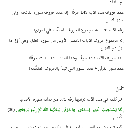
ثم ماذا؟
عدد حروف هذه الآية 143 حرفًا.. إنه عدد حروف سورة الفاتحة أولى
سور القرآن!
رقم الآية 78.. إنه مجموع الحروف المقطَّعة في القرآن!
إنه مجموع حروف الآيات الخمس الأولى من سورة العلق، وهي أوّل ما
نزل من القرآن!
عدد حروف الآية 143 حرفًا، وهذا العدد = 114 + 29 حرفًا!
عدد سور القرآن + عدد السور التي تبدأ بالحروف المقطَّعة!
تأمّل..
آخر كلمة في هذه الآية ترتيبها رقم 571 من بداية سورة الأنعام:
إِنَّمَا يَسْتَجِيبُ الَّذِينَ يَسْمَعُونَ وَالْمَوْتَى يَبْعَثُهُمُ اللَّهُ ثُمَّ إِلَيْهِ يُرْجَعُونَ
(36)
الأنعام
الآية تتحدّث عن الموت والرجوع إلى الله، والعدد 571 يشير إلى مولد