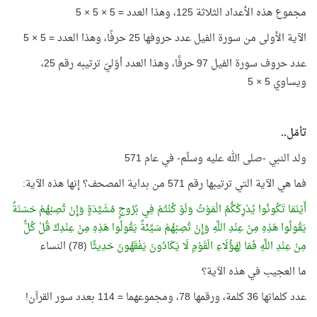
مجموع هذه الأعداد الثلاثة 125، وهذا العدد = 5 × 5 × 5
الآية الأولى من سورة الفيل عدد حروفها 25 حرفًا، وهذا العدد = 5 × 5
عدد حروف سورة الفيل 97 حرفًا، وهذا العدد أوّليّ ترتيبه رقم 25،
ويساوي 5 × 5
تأمّل..
ولد النبي -صلى الله عليه وسلّم- في عام 571
فما هي الآية التي ترتيبها رقم 571 من بداية المصحف؟ إنها هذه الآية:
أَيْنَمَا تَكُونُوا يُدْرِكْكُّمُ الْمَوْتُ وَلَوْ كُنْتُمْ فِي بُرُوجٍ مُشَيَّدَةٍ وَإِنْ تُصِبْهُمْ حَسَنَةٌ
يَقُولُوا هَذِهِ مِنْ عِنْدِ اللَّهِ وَإِنْ تُصِبْهُمْ سَيِّئَةٌ يَقُولُوا هَذِهِ مِنْ عِنْدِكَ قُلْ كُلٌّ
مِنْ عِنْدِ اللَّهِ فَمَا لِهَؤُلَاءِ الْقَوْمِ لَا يَكَادُونَ يَفْقَهُونَ حَدِيثًا
(78) النساء
ما العجيب في هذه الآية؟
عدد كلماتها 36 كلمة، ورقمها 78، ومجموعهما = 114 بعدد سور القرآن!