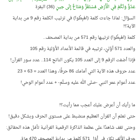
عَدُوٌّ وَلَكُمْ فِي الْأَرْضِ مُسْتَقَرٌّ وَمَتَاعٌ إِلَى حِينٍ
(36) البقرة
السؤال: لماذا جاءت كلمة (اهْبِطُوا) في ترتيب الكلمة رقم 9 من بداية
الآية؟!
كلمة (اهْبِطُوا) ترتيبها رقم 571 من بداية المصحف..
والعدد 571 أوَّليّ، ترتيبه في قائمة الأعداد الأوّليّة رقم 105
فإذا أضفت الرقم 9 إلى العدد 105 يكون الناتج 114.. عدد سور القرآن!
عدد حروف هذه الآية التي أمامك 86 حرفًا، وهذا العدد = 63 + 23
عدد أعوام عمر النبي -صلى الله عليه وسلّم- + عدد أعوام الوحي!
ما رأيك أن أعرض عليك أعجب مما رأيت؟!
حتى تعلم أن القرآن العظيم منضبط على مستوى الحرف وبشكل دقيق!
وحتى تقف شاهدًا على عظمة الذاكرة الرقمية القرآنية تأمّل هذه الحقائق:
حرف الألف تكرّر في أوّل 571 كلمة من بداية المصحف 470 مرّة.