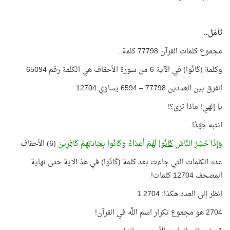
تأمّل..
مجموع كلمات القرآن 77798 كلمة..
وكلمة (كَانُوا) في الآية 6 من سورة الأحقاف هي الكلمة رقم 65094
الفرق بين العددين 77798 – 6594 يساوي 12704
يا إلهي! ماذا ترى؟!
انتبه جيّدًا..
وَإِذَا حُشِرَ النَّاسُ
كَانُوا
لَهُمْ أَعْدَاءً وَكَانُوا بِعِبَادَتِهِمْ كَافِرِينَ
(6) الأحقاف
عدد الكلمات التي جاءت بعد كلمة (كَانُوا) في هذ الآية حتى نهاية
المصحف 12704 كلمات!
انظر إلى العدد هكذا: 2704 1
2704 هو مجموع تكرار اسم اللَّه في القرآن!