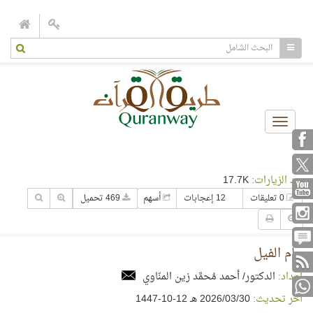
Toggle
navigation
عدد الزيارات:
17.7K
0 تعليقات
12 إعجابات
أسهم
469 تحميل
عام الفيل
إعداد:
الدكتور/ أحمد مُحمَّد زين المنّاوي
آخر تحديث:
30‏/03‏/2026 هـ 12-10-1447