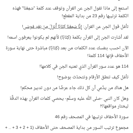
استمع إلى ماذا تقول الجن عن القرآن وتوقف عند كلمة "سَمِعْنَا" فهذه
الكلمة ترتيبها رقم 23 من بداية المقطع!
تأمّل قول الجن عن القرآن:
إِنَّا سَمِعْنَا كِتَابًا أُنزِلَ مِنْ بَعْدِ مُوسَى
!
لقد أشارت الجن إلى القرآن بكلمة (كِتَابًا) لأنهم لم يكونوا يعرفون اسمه!
الآن احسب بنفسك عدد الكلمات من بعد (كِتَابًا) مباشرة حتى نهاية سورة
الأحقاف فإنها 114 كلمة!
114 هو عدد سور القرآن الذي تعنيه الجن في كلامها!
تأمّل كيف تنطق الأرقام وتتحدّث بوضوح!
هل هناك من يدَّعي أن كل ذلك جاء عرضًا من دون تدبير محكم!
وهل كان النبي -صلى الله عليه وسلّم- يحصي كلمات القرآن بهذه الدقَّة
ليختار مواقعها؟!
سورة الأحقاف ترتيبها في المصحف رقم 46
مجموع ترتيب السور من بداية المصحف حتى الأحقاف (1 + 2 + 3 + .. +