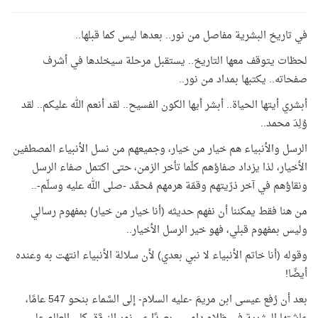
في تاريخ البشرية مفاصل من نور.. بعدها ليس كما قبلها..
لحظات يتوقف معها التاريخ.. يستقبل مرحلة سيخلدها في أشرف
صفحاته.. يكتبها بمداد من نور..
أبشري أيتها الحياة.. أبشر أيها الكون الفسيح.. لقد أنعم الله عليكم.. لقد
وُلِدَ محمد..
الرسل والأنبياء هم خيار من خيار، وجميعهم من نسل الأنبياء المصطفين
الأخيار، لذا يزداد صفاؤهم كلّما تأخر الزمن، حتى اكتمل صفاء الرسل
ونقاؤهم في آخر ذرّيتهم وقمّة هرمهم مُحمَّد -صلى الله عليه وسلّم-..
من هنا فقط يمكننا أن نفهم حديثه (أنا خيار من خيار) بمفهوم رسالي
وليس بمفهوم قبلي، فهو خير الرسل الأخيار..
وقوله (أنا خاتم الأنبياء لا نبي بعدي) لأن سلالة الأنبياء انتهت به وعنده
أيضًا!
بعد أن رُفع عيسى ابن مريمَ -عليه السلام- إلى السَّماء بنحو 547 عامًا،