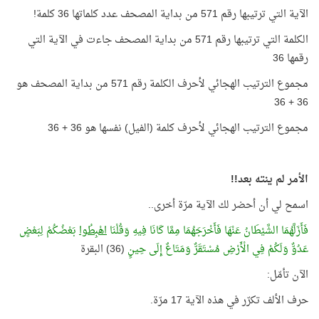
الآية التي ترتيبها رقم 571 من بداية المصحف عدد كلماتها 36 كلمة!
الكلمة التي ترتيبها رقم 571 من بداية المصحف جاءت في الآية التي
رقمها 36
مجموع الترتيب الهجائي لأحرف الكلمة رقم 571 من بداية المصحف هو
36 + 36
مجموع الترتيب الهجائي لأحرف كلمة (الفيل) نفسها هو 36 + 36
الأمر لم ينته بعد!!
اسمح لي أن أحضر لك الآية مرّة أخرى..
فَأَزَلَّهُمَا الشَّيْطَانُ عَنْهَا فَأَخْرَجَهُمَا مِمَّا كَانَا فِيهِ وَقُلْنَا
اهْبِطُوا
بَعْضُكُمْ لِبَعْضٍ
عَدُوٌّ وَلَكُمْ فِي الْأَرْضِ مُسْتَقَرٌّ وَمَتَاعٌ إِلَى حِينٍ
(36) البقرة
الآن تأمّل:
حرف الألف تكرّر في هذه الآية 17 مرّة.