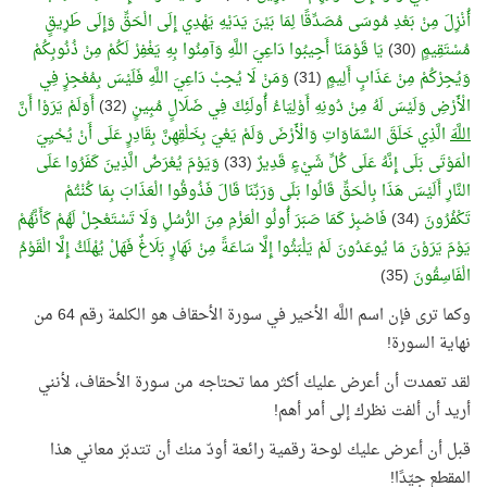
أُنْزِلَ مِنْ بَعْدِ مُوسَى مُصَدِّقًا لِمَا بَيْنَ يَدَيْهِ يَهْدِي إِلَى الْحَقِّ وَإِلَى طَرِيقٍ
مُسْتَقِيمٍ
(30)
يَا قَوْمَنَا أَجِيبُوا دَاعِيَ اللَّهِ وَآمِنُوا بِهِ يَغْفِرْ لَكُمْ مِنْ ذُنُوبِكُمْ
وَيُجِرْكُمْ مِنْ عَذَابٍ أَلِيمٍ
(31)
وَمَنْ لَا يُجِبْ دَاعِيَ اللَّهِ فَلَيْسَ بِمُعْجِزٍ فِي
الْأَرْضِ وَلَيْسَ لَهُ مِنْ دُونِهِ أَوْلِيَاءُ أُولَئِكَ فِي ضَلَالٍ مُبِينٍ
(32)
أَوَلَمْ يَرَوْا أَنَّ
اللَّه
َ الَّذِي خَلَقَ السَّمَاوَاتِ وَالْأَرْضَ وَلَمْ يَعْيَ بِخَلْقِهِنَّ بِقَادِرٍ عَلَى أَنْ يُحْيِيَ
الْمَوْتَى بَلَى إِنَّهُ عَلَى كُلِّ شَيْءٍ قَدِيرٌ
(33)
وَيَوْمَ يُعْرَضُ الَّذِينَ كَفَرُوا عَلَى
النَّارِ أَلَيْسَ هَذَا بِالْحَقِّ قَالُوا بَلَى وَرَبِّنَا قَالَ فَذُوقُوا الْعَذَابَ بِمَا كُنْتُمْ
تَكْفُرُونَ
(34)
فَاصْبِرْ كَمَا صَبَرَ أُولُو الْعَزْمِ مِنَ الرُّسُلِ وَلَا تَسْتَعْجِلْ لَهُمْ كَأَنَّهُمْ
يَوْمَ يَرَوْنَ مَا يُوعَدُونَ لَمْ يَلْبَثُوا إِلَّا سَاعَةً مِنْ نَهَارٍ بَلَاغٌ فَهَلْ يُهْلَكُ إِلَّا الْقَوْمُ
الْفَاسِقُونَ
(35)
وكما ترى فإن اسم اللَّه الأخير في سورة الأحقاف هو الكلمة رقم 64 من
نهاية السورة!
لقد تعمدت أن أعرض عليك أكثر مما تحتاجه من سورة الأحقاف، لأنني
أريد أن ألفت نظرك إلى أمر أهم!
قبل أن أعرض عليك لوحة رقمية رائعة أودّ منك أن تتدبّر معاني هذا
المقطع جيّدًا!