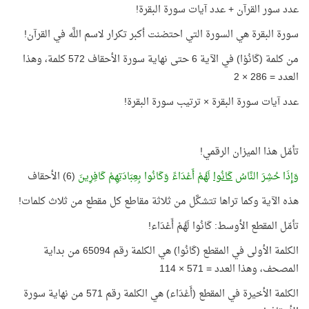
عدد سور القرآن + عدد آيات سورة البقرة!
سورة البقرة هي السورة التي احتضنت أكبر تكرار لاسم اللَّه في القرآن!
من كلمة (كَانُوْا) في الآية 6 حتى نهاية سورة الأحقاف 572 كلمة، وهذا
العدد = 286 × 2
عدد آيات سورة البقرة × ترتيب سورة البقرة!
تأمّل هذا الميزان الرقمي!
وَإِذَا حُشِرَ النَّاسُ
كَانُوا
لَهُمْ أَعْدَاءً وَكَانُوا بِعِبَادَتِهِمْ كَافِرِينَ
(6) الأحقاف
هذه الآية وكما تراها تتشكَّل من ثلاثة مقاطع كل مقطع من ثلاث كلمات!
تأمّل المقطع الأوسط: كَانُوا لَهُمْ أَعْدَاء!
الكلمة الأولى في المقطع (كَانُوا) هي الكلمة رقم 65094 من بداية
المصحف، وهذا العدد = 571 × 114
الكلمة الأخيرة في المقطع (أَعْدَاء) هي الكلمة رقم 571 من نهاية سورة