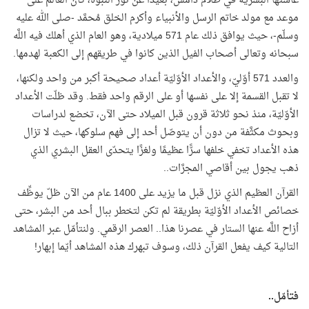
عاشتها البشرية في ظلام دامس، بعيدًا عن نور النبوَّة، كان العالم على
موعد مع مولد خاتم الرسل والأنبياء وأكرم الخلق مُحمَّد -صلى الله عليه
وسلّم-، حيث يوافق ذلك عام 571 ميلادية، وهو العام الذي أهلك فيه اللَّه
سبحانه وتعالى أصحاب الفيل الذين كانوا في طريقهم إلى الكعبة لهدمها.
والعدد 571 أوّليّ، والأعداد الأوّليّة أعداد صحيحة أكبر من واحد ولكنها،
لا تقبل القسمة إلا على نفسها أو على الرقم واحد فقط. وقد ظلّت الأعداد
الأوّليّة، منذ نحو ثلاثة قرون قبل الميلاد حتى الآن، تخضع لدراسات
وبحوث مكثَّفة من دون أن يتوصّل أحد إلى فهم سلوكها، حيث لا تزال
هذه الأعداد تخفي خلفها سرًّا عظيمًا ولغزًا يتحدّى العقل البشري الذي
ذهب يجول بين أقاصي المجرَّات..
القرآن العظيم الذي نزل قبل ما يزيد على 1400 عام من الآن ظلّ يوظِّف
خصائص الأعداد الأوّليّة بطريقة لم تكن لتخطر ببال أحد من البشر، حتى
أزاح اللَّه عنها الستار في عصرنا هذا.. العصر الرقمي. ولنتأمّل عبر المشاهد
التالية كيف يفعل القرآن ذلك، وسوف تبهرك هذه المشاهد أيّما إبهار!
فتأمّل..