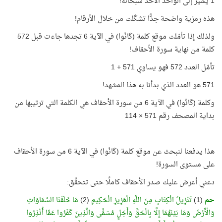
1 يشير إلى الواحد الأحد سبحانه!
هذه رمزية واضحة جدًّا تشكّلت من خلال الأرقام!
ولذلك إذا تأمّلت موقع كلمة (كَانُوا) في الآية 6 تجدها جاءت قبل 572
كلمة من نهاية سورة الأحقاف!
تأمّل العدد 572 فهو يساوي 571 + 1
571 هو العدد الذي بدأنا به هذا المشهد!
وكلمة (كَانُوا) في الآية 6 من سورة الأحقاف هي الكلمة التي ترتيبها من
بداية المصحف رقم 571 × 114
هذا يدفعنا لنبحث عن موقع كلمة (كَانُوا) في الآية 6 من سورة الأحقاف
على مستوى السورة!
دعني أعرض عليك صدر الأحقاف كاملًا حتى تتحقَّق:
حم
(1)
تَنْزِيلُ الْكِتَابِ مِنَ اللَّهِ الْعَزِيزِ الْحَكِيمِ
(2)
مَا خَلَقْنَا السَّمَاوَاتِ
وَالْأَرْضَ وَمَا بَيْنَهُمَا إِلَّا بِالْحَقِّ وَأَجَلٍ مُسَمًّى وَالَّذِينَ كَفَرُوا عَمَّا أُنْذِرُوا