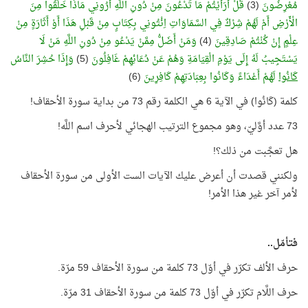
مُعْرِضُونَ
(3)
قُلْ أَرَأَيْتُمْ مَا تَدْعُونَ مِنْ دُونِ اللَّهِ أَرُونِي مَاذَا خَلَقُوا مِنَ
الْأَرْضِ أَمْ لَهُمْ شِرْكٌ فِي السَّمَاوَاتِ اِئْتُونِي بِكِتَابٍ مِنْ قَبْلِ هَذَا أَوْ أَثَارَةٍ مِنْ
عِلْمٍ إِنْ كُنْتُمْ صَادِقِينَ
(4)
وَمَنْ أَضَلُّ مِمَّنْ يَدْعُو مِنْ دُونِ اللَّهِ مَنْ لَا
يَسْتَجِيبُ لَهُ إِلَى يَوْمِ الْقِيَامَةِ وَهُمْ عَنْ دُعَائِهِمْ غَافِلُونَ
(5)
وَإِذَا حُشِرَ النَّاسُ
كَانُوا
لَهُمْ أَعْدَاءً وَكَانُوا بِعِبَادَتِهِمْ كَافِرِينَ
(6)
كلمة (كَانُوا) في الآية 6 هي الكلمة رقم 73 من بداية سورة الأحقاف!
73 عدد أوَّليّ، وهو مجموع الترتيب الهجائي لأحرف اسم اللَّه!
هل تعجَّبت من ذلك؟!
ولكنني قصدت أن أعرض عليك الآيات الست الأولى من سورة الأحقاف
لأمر آخر غير هذا الأمر!
فتأمّل..
حرف الألف تكرّر في أوّل 73 كلمة من سورة الأحقاف 59 مرّة.
حرف اللَّام تكرّر في أوّل 73 كلمة من سورة الأحقاف 31 مرّة.