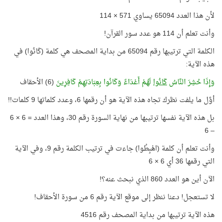
لأن هذا العدد 65094 يساوي 571 × 114
وأنت تعلم أن 114 هو عدد سور القرآن!
الكلمة التي ترتيبها رقم 65094 من بداية المصحف هي كلمة (كَانُوا) في
هذه الآية:
وَإِذَا حُشِرَ النَّاسُ
كَانُوا
لَهُمْ أَعْدَاءً وَكَانُوا بِعِبَادَتِهِمْ كَافِرِينَ
(6) الأحقاف
أوَّل ما يلفت نظرك تجاه هذه الآية هو أن رقمها 6، وعدد كلماتها 9 كلمات!!
بل هذه الآية نفسها ترتيبها من نهاية السورة رقم 30، وهذا العدد = 6 × 6
– 6
وأنت تعلم أن كلمة (اهْبِطُوا) جاءت في ترتيب الكلمة رقم 9، وفي الآية
التي رقمها 36 أي 6 × 6
الآن أين هو العدد 860 الذي نبحث عنه؟!
لا تستعجل! دعنا ننظر إلى موقع الآية رقم 6 من سورة الأحقاف!
هذه الآية ترتيبها من بداية المصحف رقم 4516