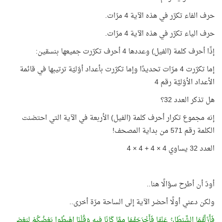
حرف الفاء تكرّر في هذه الآية 4 مرّات.
حرف الياء تكرّر في هذه الآية 4 مرّات.
إذًا أحرف كلمة (الفيل) وعددها 4 أحرف تكرّرت جميعها بنسقين:
إما تكرّرت 4 مرّات تحديدًا وإما تكرّرت بأعداد أوّليّة ترتيبها في قائمة
الأعداد الأوّليَّة رقم 4
هل تذكر العدد 32؟
إنه مجموع تكرار أحرف كلمة (الفيل) الأربعة في الآية التي احتضنت
الكلمة رقم 571 من بداية المصحف!
العدد 32 يساوي 4 × 4 + 4 × 4
أودّ أن أطرح سؤالًا هنا..
ولكن دعني أولًا أحضر الآية إلى الساحة مرّة أخرى..
فَأَزَلَّهُمَا الشَّيْطَانُ عَنْهَا فَأَخْرَجَهُمَا مِمَّا كَانَا فِيهِ وَقُلْنَا
اهْبِطُوا
بَعْضُكُمْ لِبَعْضٍ