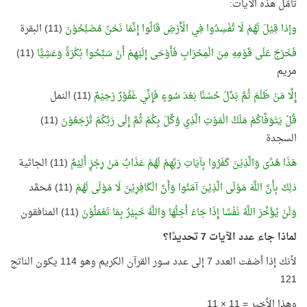
تأمّل هذه الآيات:
وإذا قِيْلَ لَهُمْ لَا تُفْسِدُوا فِي الْأَرْضِ قَالُوا إِنَّمَا نَحْنُ مُصْلِحُوْنَ
(11) البقرة
فَخَرَجَ عَلَى قَوْمِهِ مِنَ الْمِحْرَابِ فَأَوْحَى إِلَيْهِمْ أَنْ سَبِّحُوا بُكْرَةً وَعَشِيًّا
(11)
مريم
إِلَّا مَنْ ظَلَمَ ثُمَّ بَدَّلَ حُسْنًا بَعْدَ سُوءٍ فَإِنِّي غَفُوْرٌ رَحِيْمٌ
(11) النمل
قُلْ يَتَوَفَّاكُمْ مَلَكُ الْمَوْتِ الَّذِي وُكِّلَ بِكُمْ ثُمَّ إِلَى رَبِّكُمْ تُرْجَعُوْنَ
(11)
السجدة
هَذَا هُدًى وَالَّذِيْنَ كَفَرُوا بِآيَاتِ رَبِّهِمْ لَهُمْ عَذَابٌ مَنْ رِجْزٍ أَلِيْمٌ
(11) الجاثية
ذلِكَ بِأَنَّ اللَّهَ مَوْلَى الَّذِيْنَ آمَنُوا وَأَنَّ الْكَافِرِيْنَ لَا مَوْلَى لَهُمْ
(11) مُحمَّد
وَلَنْ يُؤَخِّرَ اللَّهُ نَفْسًا إِذَا جَاءَ أَجَلُهَا وَاللَّهُ خَبِيْرٌ بِمَا تَعْمَلُوْنَ
(11) المنافقون
لماذا جاء عدد الآيات 7 تحديدًا؟
لأنك إذا أضفت العدد 7 إلى عدد سور القرآن الكريم وهو 114 يكون الناتج
121
وهذا الأخير = 11 × 11