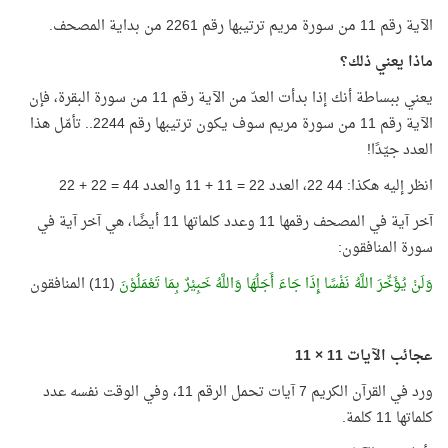
الآية رقم 11 من سورة مريم ترتيبها رقم 2261 من بداية المصحف.
ماذا يعني ذلك؟
يعني ببساطة أنك إذا بدأت العدّ من الآية رقم 11 من سورة البقرة، فإن
الآية رقم 11 من سورة مريم سوف يكون ترتيبها رقم 2244.. تأمّل هذا
العدد جيّدًا!
انظر إليه هكذا: 44 22، العدد 22 = 11 + 11 والعدد 44 = 22 + 22
آخر آية في المصحف رقمها 11 وعدد كلماتها 11 أيضًا، هي آخر آية في
سورة المنافقون:
وَلَنْ يُؤَخِّرَ اللَّهُ نَفْسًا إِذَا جَاءَ أَجَلُهَا وَاللَّهُ خَبِيْرٌ بِمَا تَعْمَلُوْنَ
(11) المنافقون
عجائب الآيات 11 × 11
ورد في القرآن الكريم 7 آيات تحمل الرقم 11، وفي الوقت نفسه عدد
كلماتها 11 كلمة.