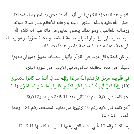
القرآن هو المعجزة الكبرى التي أيّد اللَّه عزّ وجلّ بها آخر رسله مُحمَّدًا
-صلى الله عليه وسلّم- لتكون دليله وبرهانه الأعظم على صدق نبوته
ورسالته للعالمين، وهو بذلك يحمل الدليل من ذاته على أنه كلام اللَّه
سبحانه وتعالى. وإعجاز القرآن حقيقة قاطعة، وبدهية مقرّرة، وهو وسيلة
إلى هدف عظيم وغاية سامية وليس هدفاً بحد ذاته.
إن كل كلمة وكل حرف في القرآن يأتيان بحساب دقيق وميزان قويم!
لنتيقّن من هذه الحقيقة نتأمّل هاتين الآيتين من سورة البقرة:
فِي قُلُوبِهِمْ مَرَضٌ فَزَادَهُمُ اللَّهُ مَرَضًا وَلَهُمْ عَذَابٌ أَلِيْمٌ بِمَا كَانُوا يَكْذِبُوْنَ
(10)
وَإِذَا قِيْلَ لَهُمْ لَا تُفْسِدُوا فِي الْأَرْضِ قَالُوا إِنَّمَا نَحْنُ مُصْلِحُوْنَ
(11)
آخر كلمة في الآية رقم 10 تأتي بعد 11 كلمة من بداية الآية!
آخر كلمة في الآية رقم 10 ترتيبها من بداية المصحف رقم 121، وهذا
العدد = 11 × 11
بعد الآية رقم 10 تأتي الآية التي رقمها 11 وعدد كلماتها 11 كلمة!