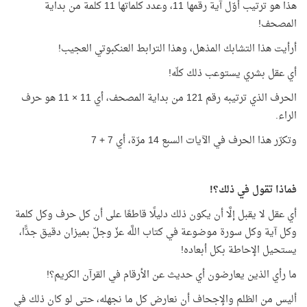
هذا هو ترتيب أوّل آية رقمها 11، وعدد كلماتها 11 كلمة من بداية
المصحف!
أرأيت هذا التشابك المذهل، وهذا الترابط العنكبوتي العجيب!
أي عقل بشري يستوعب ذلك كلّه!
الحرف الذي ترتيبه رقم 121 من بداية المصحف، أي 11 × 11 هو حرف
الراء.
وتكرّر هذا الحرف في الآيات السبع 14 مرّة، أي 7 + 7
فماذا تقول في ذلك؟!
أي عقل لا يقبل إلَّا أن يكون ذلك دليلًا قاطعًا على أن كل حرف وكل كلمة
وكل آية وكل سورة موضوعة في كتاب اللَّه عزّ وجلّ بميزان دقيق جدًّا،
يستحيل الإحاطة بكل أبعاده!
ما رأي الذين يعارضون أي حديث عن الأرقام في القرآن الكريم؟!
أليس من الظلم والإجحاف أن نعارض كل ما نجهله، حتى لو كان ذلك في