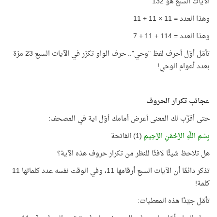
الآيات السبع هو 132
وهذا العدد = 11 × 11 + 11
وهذا العدد = 114 + 11 + 7
تأمّل أوّل أحرف لفظ "وحي".. حرف الواو تكرّر في الآيات السبع 23 مرّة
بعدد أعوام الوحي!
عجائب تكرار الحروف
حتى أقرِّب لك المعنى أعرض أمامك أوّل آية في المصحف:
بِسْمِ اللَّهِ الرَّحْمَنِ الرَّحِيمِ
(1) الفاتحة
هل تلاحظ شيئًا لافتًا للنظر من تكرار حروف هذه الآية؟
تذكر دائمًا أن الآيات السبع أرقامها 11، وفي الوقت نفسه عدد كلماتها 11
كلمة!
تأمّل جيّدًا هذه المعطيات: