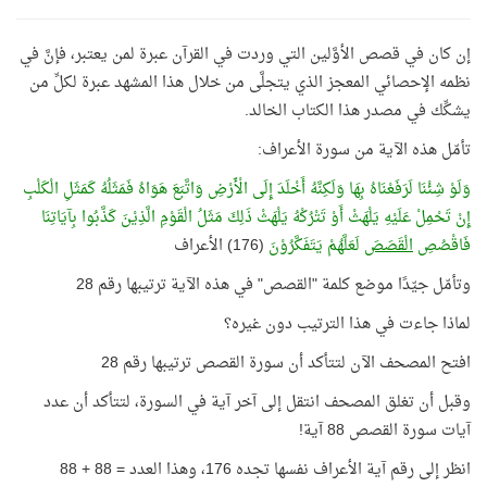
إن كان في قصص الأوَّلين التي وردت في القرآن عبرة لمن يعتبر، فإنَّ في
نظمه الإحصائي المعجز الذي يتجلَّى من خلال هذا المشهد عبرة لكلِّ من
يشكِّك في مصدر هذا الكتاب الخالد.
تأمّل هذه الآية من سورة الأعراف:
وَلَوْ شِئْنَا لَرَفَعْنَاهُ بِهَا وَلَكِنَّهُ أَخْلَدَ إِلَى الْأَرْضِ وَاتَّبَعَ هَوَاهُ فَمَثَلُهُ كَمَثَلِ الْكَلْبِ
إِنْ تَحْمِلْ عَلَيْهِ يَلْهَثْ أَوْ تَتْرُكْهُ يَلْهَثْ ذَلِكَ مَثَلُ الْقَوْمِ الَّذِيْنَ كَذَّبُوا بِآيَاتِنَا
فَاقْصُصِ
الْقَصَصَ
لَعَلَّهُمْ يَتَفَكَّرُوْنَ
(176) الأعراف
وتأمّل جيّدًا موضع كلمة "القصص" في هذه الآية ترتيبها رقم 28
لماذا جاءت في هذا الترتيب دون غيره؟
افتح المصحف الآن لتتأكد أن سورة القصص ترتيبها رقم 28
وقبل أن تغلق المصحف انتقل إلى آخر آية في السورة، لتتأكد أن عدد
آيات سورة القصص 88 آية!
انظر إلى رقم آية الأعراف نفسها تجده 176، وهذا العدد = 88 + 88