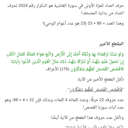
حرف الصاد للمرّة الأولى في سورة الغاشية هو التكرار رقم 2024 لحرف
الصاد من بداية المصحف!
وهذا العدد = 88 × 23 (23 هو عدد أعوام الوحي)!
المقطع الأخير
وَلَوْ شِئْنَا لَرَفَعْنَاهُ بِهَا وَلَكِنَّهُ أَخْلَدَ إِلَى الْأَرْضِ وَاتَّبَعَ هَوَاهُ فَمَثَلُهُ كَمَثَلِ الْكَلْبِ
إِنْ تَحْمِلْ عَلَيْهِ يَلْهَثْ أَوْ تَتْرُكْهُ يَلْهَثْ ذَلِكَ مَثَلُ الْقَوْمِ الَّذِيْنَ كَذَّبُوا بِآيَاتِنَا
فَاقْصُصِ الْقَصَصَ لَعَلَّهُمْ يَتَفَكَّرُوْنَ
(176) الأعراف
تأمّل المقطع الأخير من الآية:
"
فَاقْصُصِ الْقَصَصَ لَعَلَّهُمْ يَتَفَكَّرُوْنَ
"..
عدد حروفه 22 حرفًا، وعدد كلماته 4 كلمات وبذلك فإن 22 × 4 = 88، وهو
عدد آيات سورة القصص!
وتأمّل عدد حروف هذا المقطع من الآية أيضًا: