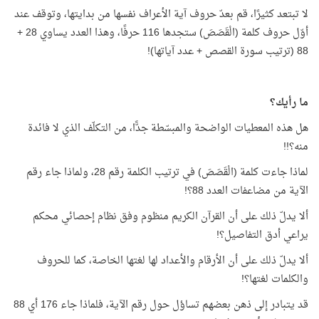
لا تبتعد كثيرًا، قم بعدّ حروف آية الأعراف نفسها من بدايتها، وتوقف عند
أوّل حروف كلمة (الْقَصَصَ) ستجدها 116 حرفًا، وهذا العدد يساوي 28 +
88 (ترتيب سورة القصص + عدد آياتها)!
ما رأيك؟
هل هذه المعطيات الواضحة والمبسّطة جدًّا، من التكلّف الذي لا فائدة
منه؟!!
لماذا جاءت كلمة (الْقَصَصَ) في ترتيب الكلمة رقم 28، ولماذا جاء رقم
الآية من مضاعفات العدد 88؟!
ألا يدلّ ذلك على أن القرآن الكريم منظوم وفق نظام إحصائي محكم
يراعي أدق التفاصيل؟!
ألا يدلّ ذلك على أن الأرقام والأعداد لها لغتها الخاصة، كما للحروف
والكلمات لغتها؟!
قد يتبادر إلى ذهن بعضهم تساؤل حول رقم الآية، فلماذا جاء 176 أي 88