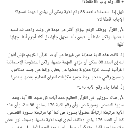
+ 88، ولم يأتِ 88 فقط؟!
فهل إذا استبدلنا بالعدد 88 رقم الآية يمكن أن يؤدي المهمة نفسها؟
الإجابة قطعًا لا؟
لأن القرآن يوظف الرقم ليؤدّي أكثر من مهمة في وقت واحد، قد ننتبه
لبعضها، ولكن علينا أن نتيقن بأننا نجهل جلّها، بل أكاد أجزم أننا نجهلها
كلّها!
إذا كانت هذه الآية منعزلة عن غيرها من آيات القرآن الكريم، فإني أقول
لك إن العدد 88 يمكن أن يؤدي المهمة نفسها، ولكن المنظومة الإحصائية
القرآنية ليست جُزرًا معزولة بعضها عن بعض، وإنما هي جسد متكامل،
ونسيج رقمي معجز يربط جميع مكوّنات القرآن العظيم بعضها ببعض!
إذًا لماذا جاء رقم الآية 176؟
لأن هناك سورتين في القرآن العظيم عدد آيات كل منهما 88 آية، وهما
سورة القصص، وسورة ص، وأن رقم الآية 176 يساوي 88 × 2، وأن هذه
الآية مرتبطة ارتباطًا عضويًّا بسورة
ص
كما أنها مرتبطة بسورة القصص.
كما أن العدد 176 يؤدي وظائف أخرى لهذه الآية نفسها، وسوف نرى بعض
ملامحها بعد قليل، وتذكّر أن حرف الصاد ورد للمرة الأولى في ترتيب