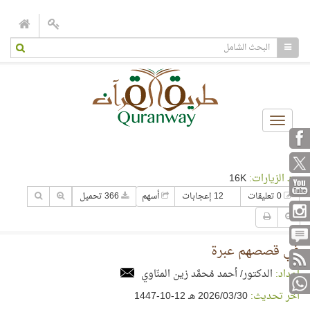
Toggle
navigation
عدد الزيارات:
16K
0 تعليقات
12 إعجابات
أسهم
366 تحميل
في قصصهم عبرة
إعداد:
الدكتور/ أحمد مُحمَّد زين المنّاوي
آخر تحديث:
30‏/03‏/2026 هـ 12-10-1447