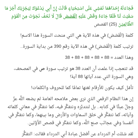
فَجَاءَتْهُ إِحْدَاهُمَا تَمْشِي عَلَى اسْتِحْيَاءٍ قَالَتْ إِنَّ أَبِي يَدْعُوْكَ لِيَجْزِيَكَ أَجْرَ مَا
سَقَيْتَ لَنَا فَلَمَّا جَاءَهُ وَقَصَّ عَلَيْهِ
الْقَصَصَ
قَالَ لَا تَخَفْ نَجَوْتَ مِنَ الْقَوْمِ
الظَّالِمِيْنَ
(25) القصص
كلمة (الْقَصَصَ) في هذه الآية هي التي منحت السورة هذا الاسم!
ترتيب كلمة (الْقَصَصَ) في هذه الآية رقم 390 من بداية السورة..
وهذا العدد = 88 + 88 + 88 + 88 + 38
قد تتعجب إذا علمت أن العدد 38 هو ترتيب سورة
ص
في المصحف،
وهي السورة التي عدد آياتها 88 آية!
تأمّل كيف يكون للأرقام لغتها تمامًا كما للحروف والكلمات!
إن هذا النظام الرقمي الذي نرى بعض ملامحه العامة لم يضعه اللَّه عزّ
وجلّ عبثًا في كتابه.. بل لنتدبَّره ونتفكَّر فيه، كما نتفكَّر في معاني كلماته
وآياته، كما نتفكَّر في خلق السماوات والأرض وما بينهما، وكما نتفكَّر في
أنفسنا وفي عجائب صنع اللَّه، وكما نتفكّر في قصص الأوَّلين.
لقد سُئلت أم الدرداء عن أفضل عبادة أبي الدرداء فقالت: التفكُّر