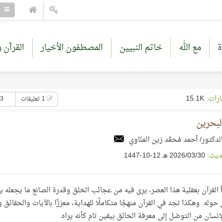
ة
مع الله
خاتم النبيين
المصطفون الأخيار
القرآن و
ارات:
15.1K
1 تعليقات
13 إع
لبحرين
لدكتور/ أحمد مُحمَّد زين المنّاوي
ديث:
30‏/03‏/2026 هـ 12-10-1447
 القرآن بعقلية هذا العصر، يرى فيه من عجائب الخلق وقدرة الصانع ما يجعله يح
حوله. وهكذا تجد في القرآن منهجًا متكاملًا للهداية، معززًا بالآيات والحقائق
لإنسان من التوصّل إلى معرفة الخالق بيقين تام كأنه يراه.