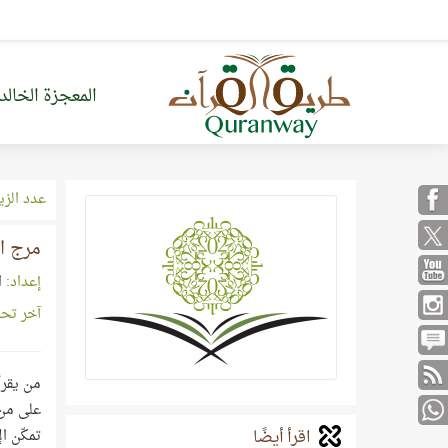
المعجزة الخالد
عدد الزي
مرج ا
إعداد:
ا
آخر تح
من يقرأ
على من 
اقرأ أيضًا
تمكّن ا