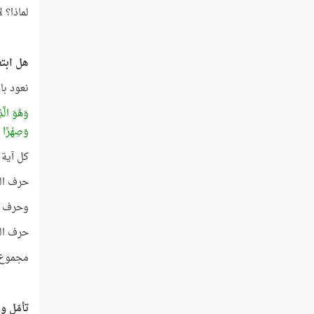
لماذا؟ لأنك إ
هل ابتعد
نعود با
وَهُوَ الَّ
وَصِهْرًا و
كل آية 
حرف الو
وحرف ال
حرف الواو ترتيبه ال
مجموع الترتي
تأمّل وج