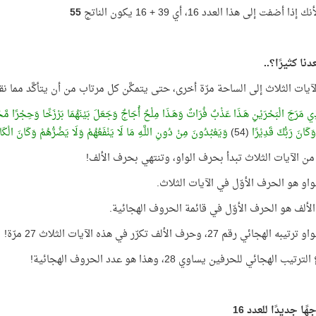
ذا أضفت إلى هذا العدد 16، أي 39 + 16 يكون الناتج
55
نا كثيرًا؟..
لآيات الثلاث إلى الساحة مرّة أخرى، حتى يتمكَّن كل مرتاب من أن يتأكَّد مما نق
ذِي مَرَجَ الْبَحْرَيْنِ هَـذَا عَذْبٌ فُرَاتٌ وَهَـذَا مِلْحٌ أُجَاجٌ وَجَعَلَ بَيْنَهُمَا بَرْزَخًا وَحِجْرًا مَّ
َكَانَ رَبُّكَ قَدِيْرًا
(54)
وَيَعْبُدُونَ مِنْ دُونِ اللَّـهِ مَا لَا يَنْفَعُهُمْ وَلَا يَضُرُّهُمْ وَكَانَ الْكَا
من الآيات الثلاث تبدأ بحرف الواو، وتنتهي بحرف الألف!
او هو الحرف الأوّل في الآيات الثلاث.
ألف هو الحرف الأوّل في قائمة الحروف الهجائية.
هجائي رقم 27، وحرف الألف تكرّر في هذه الآيات الثلاث 27 مرّة!
ب الهجائي للحرفين يساوي 28، وهذا هو عدد الحروف الهجائية!
هًا جديدًا للعدد 16