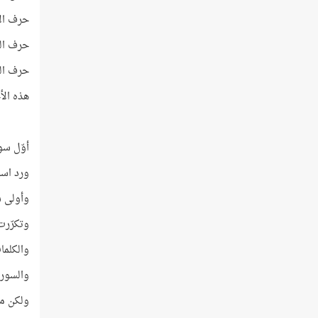
حرف الألف
حرف اللام
حرف الهاء
هذه الأح
أوّل سو
ورد اسم ا
وأولى س
وتكرّرت أ
والكلمات
والسور ا
ولكن ما هي 