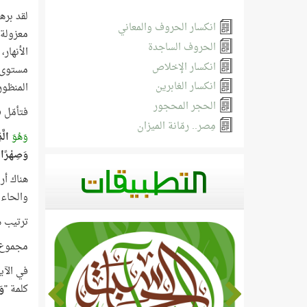
لقد بره
انكسار الحروف والمعاني
معزولة.
الحروف الساجدة
الأنهار
انكسار الإخلاص
مستوى ح
انكسار الغابرين
المنظور
الحجر المحجور
فتأمّل 
مِصر.. رمّانة الميزان
وَهُوَ
الّ
وَصِهْرًا
هناك أربعة أ
والحاء 
ترتيب هذه
مجموع هذه ال
في الآية رقم (54) هناك خمسة أح
كلمة "
وَ