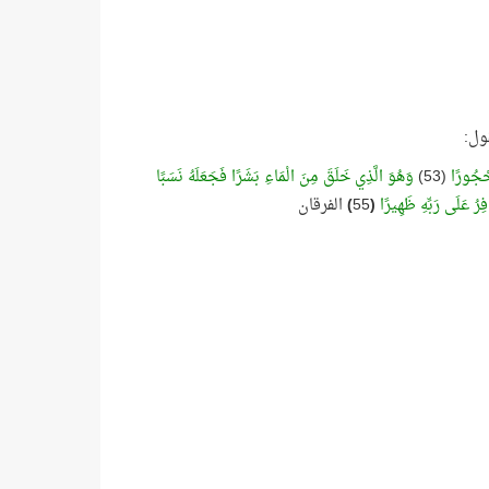
ول:
حْجُورًا
(53)
وَهُوَ الَّذِي خَلَقَ مِنَ الْمَاءِ بَشَرًا فَجَعَلَهُ نَسَبًا
فِرُ عَلَى رَبِّهِ ظَهِيرًا
(
55
)
الفرقان