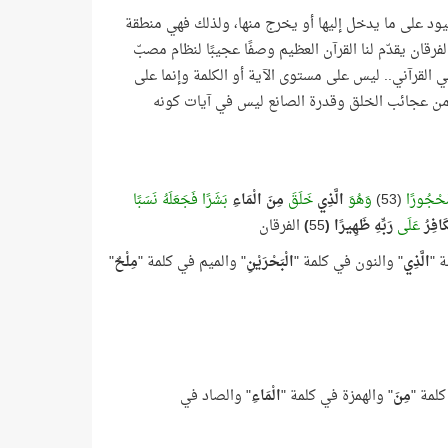
قيود على ما يدخل إليها أو يخرج منها، ولذلك فهي منطقة
رقان يقدّم لنا القرآن العظيم وصفًا عجيبًا لنظام مصبّ
ي القرآني.. ليس على مستوى الآية أو الكلمة وإنما على
من عجائب الخلق وقدرة الصانع ليس في آيات كونه
َحْجُورًا
(53)
وَهُوَ
الَّذِي
خَلَقَ
مِنَ الْمَاءِ
بَشَرًا فَجَعَلَهُ نَسَبًا
كَافِرُ
عَلَى
رَبِّهِ ظَهِيرًا (
55
)
الفرقان
الَّذِي
" والنون في كلمة "
الْبَحْرَيْنِ
" والميم في كلمة "
مِلْحٌ
"
كلمة "
مِنَ
" والهمزة في كلمة "
الْمَاءِ
" والصاد في