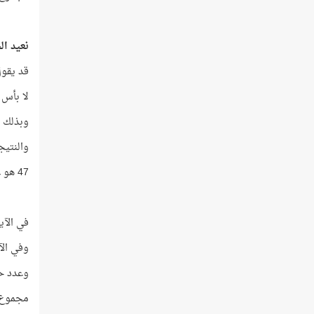
نعيد ا
قد يقول
لا بأس ن
وبذلك يك
والنتيجة 141 وهذا العدد 
47 هو عدد حروف الآية الوسطى، و3 هو عدد الآيات نفسها! أرأيت؟!
في الآية الأ
وفي الآيات ا
وعدد حروف ا
مجموع ك