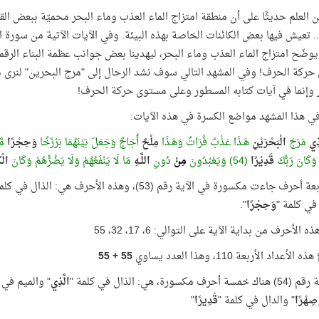
ن العلم حديثًا على أن منطقة امتزاج الماء العذب وماء البحر محميّة ببعض ال
. تعيش فيها بعض الكائنات الخاصة بهذه البيئة. وفي الآيات الآتية من سورة الف
، يوضّح امتزاج الماء العذب وماء البحر، ليهدينا بعض جوانب عظمة البناء الرقم
ركة الحرف! وفي المشهد التالي سوف نشد الرحال إلى "مرج البحرين" لنرى 
 وإنما في آيات كتابه المسطور وعلى مستوى حركة الحرف!
في هذا المشهد مواضع الكسرة في هذه الآيات:
َذِي
مَرَجَ
الْبَحْرَيْنِ
هَـذَا عَذْبٌ فُرَاتٌ وَهَـذَا
مِلْحٌ
أُجَاجٌ وَجَعَلَ بَيْنَهُمَا بَرْزَخًا
وَحِجْرًا
مّ
وَكَانَ رَبُّكَ
قَدِيْرًا
(54) وَيَعْبُدُونَ
مِنْ
دُونِ
اللَّـهِ
مَا لَا يَنْفَعُهُمْ وَلَا يَضُرُّهُمْ وَكَانَ
الْ
حرف جاءت مكسورة في الآية رقم (53)، وهذه الأحرف هي: الذال في كلمة "
في كلمة "
وَحِجْرًا
".
 الأحرف من بداية الآية على التوالي: 6، 17، 32، 55
أعداد الأربعة 110، وهذا العدد يساوي
55 + 55
رف مكسورة، هي: الذال في كلمة "
الَّذِي
" والميم في 
صِهْرًا
" والدال في كلمة "
قَدِيرًا
"