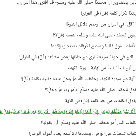
ذين يعتقدون أن محمدًا -صلى الله عليه وسلّم- قد افترى هذا القرآن..
جيّدًا تكرار كلمة (قل) في القرآن!
 "قل" في القرآن من أوضح دلائل النبوة!
ول مُحمَّد -صلى الله عليه وسلّم- لنفسه (قل)؟!
ألفاظ يقول ذلك! ومنطق الأرقام يعيده ويؤكده!
لآن في جولة سريعة نرى من خلالها بعض مشاهد (قُلْ) في القرآن!
 أين نبدأ؟ نبدأ من نهاية سورة الكهف..
آية من سورة الكهف يخاطب اللَّه عزّ وجلّ عبده ونبيه بكلمة (قُلْ)!
ول مُحمَّد -صلى الله عليه وسلّم- بأمر ربه عزّ وجلّ؟!
ل الكلمات من بعد كلمة (قل) في الآية:
َا أَنَا بَشَرٌ مِثْلُكُمْ يُوحَى إِلَيَّ أَنَّمَا إِلَهُكُمْ إِلَهٌ وَاحِدٌ فَمَنْ كَانَ يَرْجُو لِقَاءَ رَبِّهِ فَلْيَعْمَلْ ع
كلمات التي أُمر مُحمَّد -صلى الله عليه وسلّم- أن يقولها!
 تتحدّث عن الوحي، وعددها 23 كلمة بعدد أعوام الوحي!