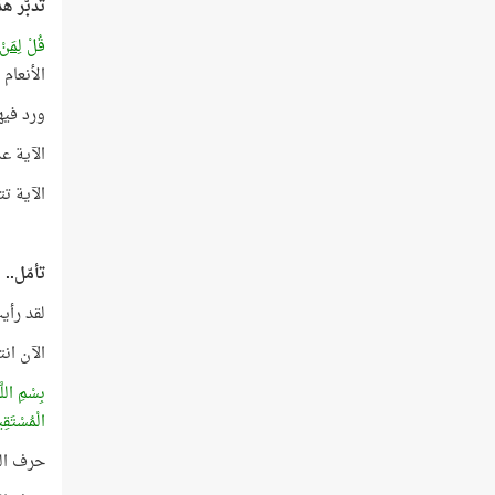
تدبّر ه
قُلْ
لِمَن
الأنعام
ورد فيها ا
الآية عدد كلماتها 25 وبذلك إذا استبعدت كل
الآية تتضمّن ال
تأمّل..
لقد رأيت
الآن ان
بِسْمِ اللَّ
الْمُسْتَقِ
حرف الق