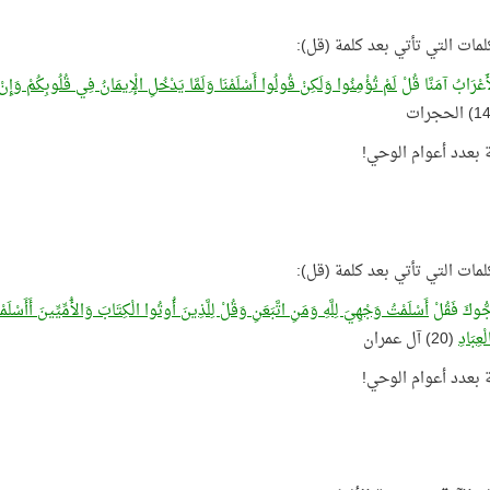
لمات التي تأتي بعد كلمة (قل):
أَعْرَابُ آمَنَّا قُلْ
لَمْ تُؤْمِنُوا وَلَكِنْ قُولُوا أَسْلَمْنَا وَلَمَّا يَدْخُلِ الْإِيمَانُ فِي قُلُوبِكُمْ وَإِنْ ت
لمات التي تأتي بعد كلمة (قل):
ُّوكَ فَقُلْ
أَسْلَمْتُ وَجْهِيَ لِلَّهِ وَمَنِ اتَّبَعَنِ وَقُلْ لِلَّذِينَ أُوتُوا الْكِتَابَ وَالأُمِّيِّينَ أَأَسْلَمْتُم
ْعِبَادِ
(20) آل عمران