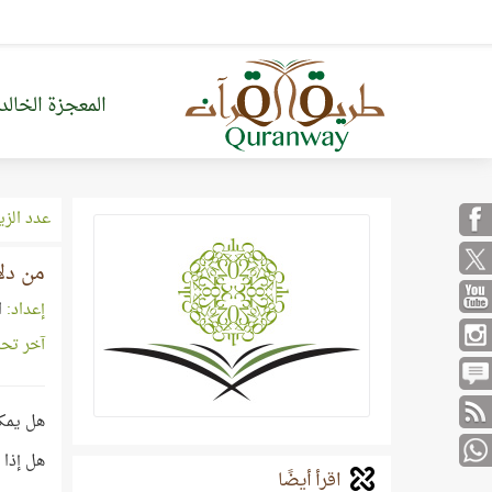
المعجزة الخالد
عدد الزي
من دلا
إعداد:
ا
آخر تح
هل يمك
هل إذا 
اقرأ أيضًا