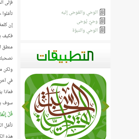
فإلى ال
الوحي والمُوحى إليه
تأمّلوا 
وحيٌ يُوحى
إن كلمة
الوحي والنبوّة
فكيف يق
منطق ال
نصحبك ا
ولكن من
في آخر 
فماذا يق
سوف يقو
قُلْ
إِنَّم
تأمّل ال
هذه الكلمات