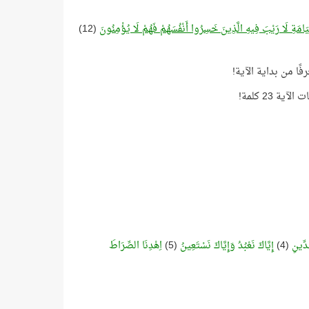
ْقِيَامَةِ لَا رَيْبَ فِيهِ الَّذِينَ خَسِرُوا أَنْفُسَهُمْ فَهُمْ لَا يُؤْمِنُونَ
(12)
لدِّينِ
(4)
إِيَّاكَ نَعْبُدُ وَإِيَّاكَ نَسْتَعِينُ
(5)
اِهْدِنَا الصِّرَاطَ