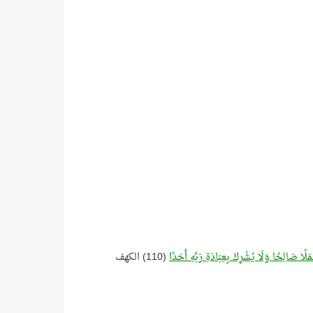
َمَلًا صَالِحًا وَلَا يُشْرِكْ بِعِبَادَةِ رَبِّهِ أَحَدًا
(110) الكهف