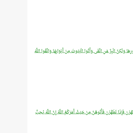
 وَلَكِنَّ الْبِرَّ مَنِ اتَّقَى وَأْتُوا الْبُيُوتَ مِنْ أَبْوَابِهَا وَاتَّقُوا اللَّهَ
َ فَإِذَا تَطَهَّرْنَ فَأْتُوهُنَّ مِنْ حَيْثُ أَمَرَكُمُ اللَّهُ إِنَّ اللَّهَ يُحِبُّ