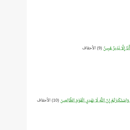
َا إِلَّا نَذِيرٌ مُبِينٌ
(9) الأحقاف
اسْتَكْبَرْتُمْ إِنَّ اللَّهَ لَا يَهْدِي الْقَوْمَ الظَّالِمِينَ
(10) الأحقاف