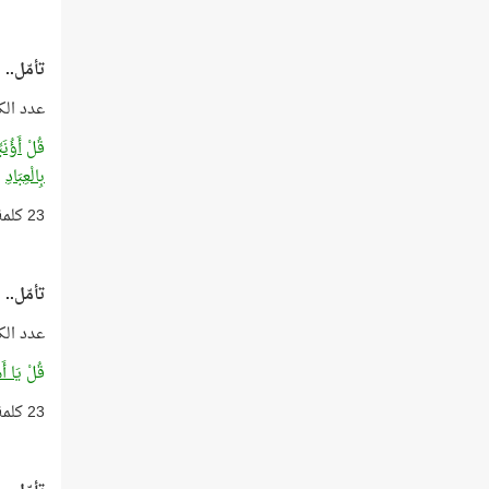
تأمّل..
عدد الك
قُلْ
أَؤُنَ
بِالْعِبَادِ
(15
23 كلمة بعدد أعوام الوحي!
تأمّل..
عدد الك
قُلْ
يَا أَ
23 كلمة بعدد أعوام الوحي!