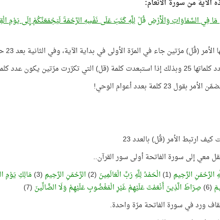
ذه الآية من سورة الأنعام:
ْ مَا فِي السَّمَاوَاتِ وَالْأَرْضِ
قُلْ
لِلَّهِ كَتَبَ عَلَى نَفْسِهِ الرَّحْمَةَ لَيَجْمَعَنَّكُمْ إِلَى يَوْمِ ال
لأمر (قُل) مرّتين جاء في المرّة الأولى في بداية الآية، وفي الثانية بعد 23 حرفًا من بداية الآية!
مة (قل) التي تكرّرت مرّتين يكون عدد كلمات الآية 23 كلمة!
أمر بقول 23 كلمة بعدد أعوام الوحي!
 كيف ارتبط الأمر (قُل) بالعدد 23
تقل معي إلى سورة الفاتحة أولى سور القرآن..
هِ الرَّحْمَنِ الرَّحِيمِ
(1)
الْحَمْدُ لِلَّهِ رَبِّ الْعَالَمِينَ
(2)
الرَّحْمَنِ الرَّحِيمِ
(3)
مَالِكِ يَوْمِ ا
يمَ
(6)
صِرَاطَ الَّذِينَ أَنْعَمْتَ عَلَيْهِمْ غَيْرِ الْمَغْضُوبِ عَلَيْهِمْ وَلَا الضَّالِّينَ
(7)
اف ورد في سورة الفاتحة مرّة واحدة.