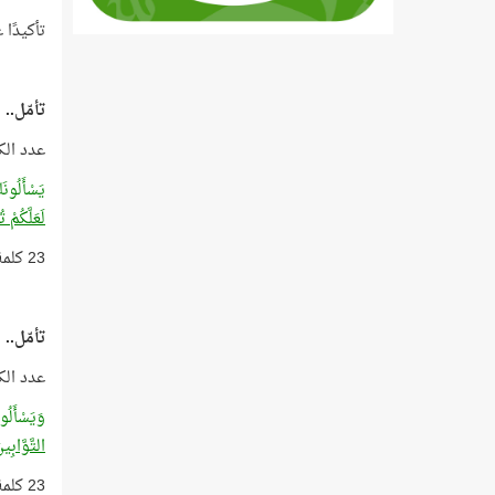
تأكيدًا على ذ
تأمّل..
عدد الك
يَسْأَلُونَ
لَعَلَّكُمْ 
23 كلمة بعدد أعوام الوحي!
تأمّل..
عدد الك
وَيَسْأَلُ
التَّوَّابِي
23 كلمة بعدد أعوام الوحي!