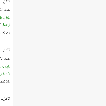
تأمّل..
عدد الك
قَالَتِ الْ
رَحِيمٌ
(14) الحجرات
23 كلمة بعدد أعوام الوحي!
تأمّل..
عدد الك
فَإنْ حَاج
بَصِيرٌ بِال
23 كلمة بعدد أعوام الوحي!
تأمّل..