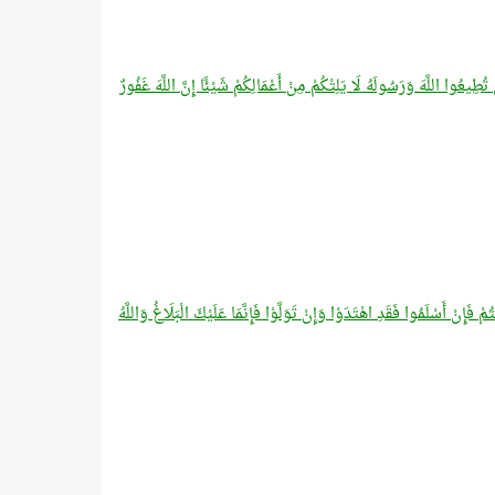
ُطِيعُوا اللَّهَ وَرَسُولَهُ لَا يَلِتْكُمْ مِنْ أَعْمَالِكُمْ شَيْئًا إِنَّ اللَّهَ غَفُورٌ
ْ فَإِنْ أَسْلَمُوا فَقَدِ اهْتَدَوْا وَإِنْ تَوَلَّوْا فَإِنَّمَا عَلَيْكَ الْبَلَاغُ وَاللَّهُ