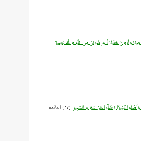
َ فِيهَا وَأَزْوَاجٌ مُطَهَّرَةٌ وَرِضْوَانٌ مِنَ اللَّهِ وَاللَّهُ بَصِيرٌ
لُ وَأَضَلُّوا كَثِيرًا وَضَلُّوا عَنْ سَوَاءِ السَّبِيلِ
(77) المائدة