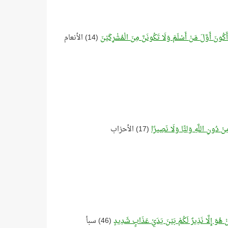
أَكُونَ أَوَّلَ مَنْ أَسْلَمَ وَلَا تَكُونَنَّ مِنَ الْمُشْرِكَيْنَ
(14) الأنعام
نْ دُونِ اللَّهِ وَلِيًّا وَلَا نَصِيرًا
(17) الأحزاب
ِنْ هُوَ إِلَّا نَذِيرٌ لَكُمْ بَيْنَ يَدَيْ عَذَابٍ شَدِيدٍ
(46) سبأ