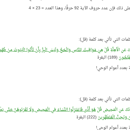
لك فإن عدد حروف الآية 92 حرفًا، وهذا العدد = 23 × 4
لمات التي تأتي بعد كلمة (قل):
كَ عَنِ الْأهِلَّةِ قُلْ
هِيَ مَوَاقِيتُ لِلنَّاسِ وَالْحَجِّ وَلَيْسَ الْبِرُّ بِأَنْ تَأْتُوا الْبُيُوتَ مِنْ ظُهُورِهَا
تُفْلِحُونَ
(189) البقرة
لمات التي تأتي بعد كلمة (قل):
ونَكَ عَنِ الْمَحِيضِ قُلْ
هُوَ أَذًى فَاعْتَزِلُوا النِّسَاءَ فِي الْمَحِيضِ وَلَا تَقْرَبُوهُنَّ حَتَّى يَطْهُرْن
نَ وَيُحِبُّ الْمُتَطَهِّرِينَ
(222) البقرة