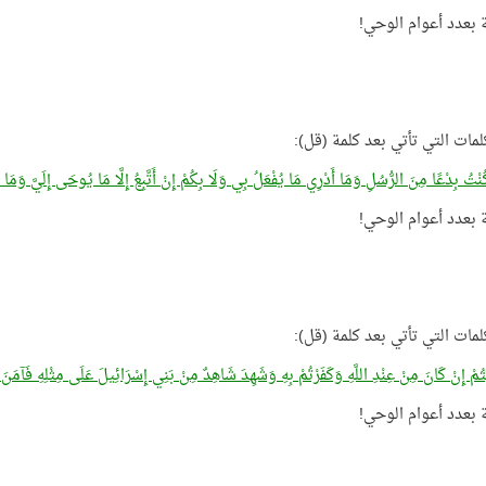
لمات التي تأتي بعد كلمة (قل):
نْتُ بِدْعًا مِنَ الرُّسُلِ وَمَا أَدْرِي مَا يُفْعَلُ بِي وَلَا بِكُمْ إِنْ أَتَّبِعُ إِلَّا مَا يُوحَى إِلَيَّ وَمَا أَن
لمات التي تأتي بعد كلمة (قل):
يْتُمْ إِنْ كَانَ مِنْ عِنْدِ اللَّهِ وَكَفَرْتُمْ بِهِ وَشَهِدَ شَاهِدٌ مِنْ بَنِي إِسْرَائِيلَ عَلَى مِثْلِهِ فَآمَنَ وَ