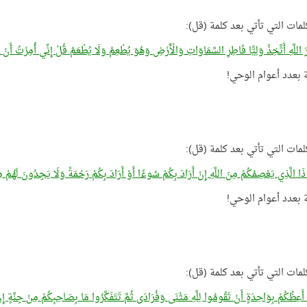
لمات التي تأتي بعد كلمة (قل):
رَ اللَّهِ أَتَّخِذُ وَلِيًّا فَاطِرِ السَّمَاوَاتِ وَالْأَرْضِ وَهُوَ يُطْعِمُ وَلَا يُطْعَمُ قُلْ إِنِّي أُمِرْتُ أَنْ 
لمات التي تأتي بعد كلمة (قل):
َا الَّذِي يَعْصِمُكُمْ مِنَ اللَّهِ إِنْ أَرَادَ بِكُمْ سُوءًا أَوْ أَرَادَ بِكُمْ رَحْمَةً وَلَا يَجِدُونَ لَهُمْ مِ
لمات التي تأتي بعد كلمة (قل):
َا أَعِظُكُمْ بِوَاحِدَةٍ أَنْ تَقُومُوا لِلَّهِ مَثْنَى وَفُرَادَى ثُمَّ تَتَفَكَّرُوا مَا بِصَاحِبِكُمْ مِنْ جِنَّةٍ إ