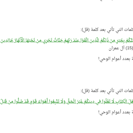
لمات التي تأتي بعد كلمة (قل):
بِّئُكُمْ بِخَيْرٍ مِنْ ذَلِكُمْ لِلَّذِينَ اتَّقَوْا عِنْدَ رَبِّهِمْ جَنَّاتٌ تَجْرِي مِنْ تَحْتِهَا الْأَنْهَارُ خَالِدِين
) آل عمران
لمات التي تأتي بعد كلمة (قل):
هْلَ الْكِتَابِ لَا تَغْلُوا فِي دِينِكُمْ غَيْرَ الْحَقِّ وَلَا تَتَّبِعُوا أَهْوَاءَ قَوْمٍ قَدْ ضَلُّوا مِنْ قَبْ