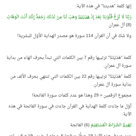
إنها كلمة "هديتنا" في هذه الآية:
رَبَّنَا لَا تُزِغْ قُلُوْبَنَا بَعْدَ إِذْ
هَدَيْتَنَا
وَهَبْ لَنَا مِنْ لَدُنْكَ رَحْمَةً إِنَّكَ أَنْتَ الْوَهَّابُ
(8) آل عمران
ولا شكّ في أن القرآن 114 سورة هو مصدر الهداية الأوّل للبشرية!
كلمة "هَدَيْتَنَا" ترتيبها رقم 7 بين الكلمات التي تبدأ بحرف الهاء من بداية
سورة آل عمران.
كلمة "هَدَيْتَنَا" ترتيبها رقم 22 بين الكلمات التي تنتهي بحرف الألف من
بداية سورة آل عمران.
مجموع الرقمين = 29 وهذا هو عدد كلمات سورة الفاتحة!
أوّل ما جاءت كلمة الهداية في القرآن جاءت في سورة الفاتحة في هذه
الآية:
اِهْدِنَا
الصِّرَاطَ الْمُسْتَقِيْمَ
(6) الفاتحة