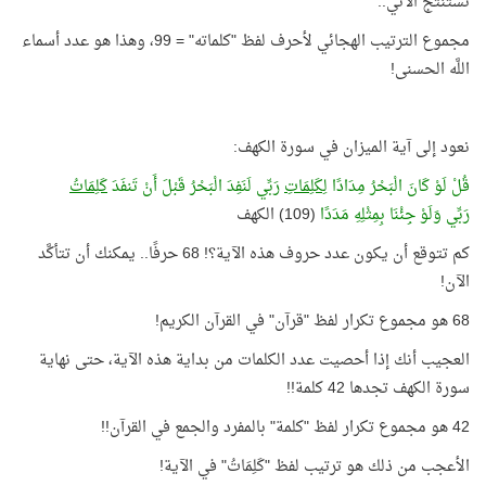
تستنتج الآتي..
مجموع الترتيب الهجائي لأحرف لفظ "كلماته" = 99، وهذا هو عدد أسماء
اللَّه الحسنى!
نعود إلى آية الميزان في سورة الكهف:
قُلْ لَوْ كَانَ الْبَحْرُ مِدَادًا
لِكَلِمَاتِ
رَبِّي لَنَفِدَ الْبَحْرُ قَبْلَ أَنْ تَنفَدَ
كَلِمَاتُ
رَبِّي وَلَوْ جِئْنَا بِمِثْلِهِ مَدَدًا
(109) الكهف
كم تتوقع أن يكون عدد حروف هذه الآية؟! 68 حرفًا.. يمكنك أن تتأكَّد
الآن!
68 هو مجموع تكرار لفظ "قرآن" في القرآن الكريم!
العجيب أنك إذا أحصيت عدد الكلمات من بداية هذه الآية، حتى نهاية
سورة الكهف تجدها 42 كلمة!!
42 هو مجموع تكرار لفظ "كلمة" بالمفرد والجمع في القرآن!!
الأعجب من ذلك هو ترتيب لفظ "كَلِمَاتُ" في الآية!