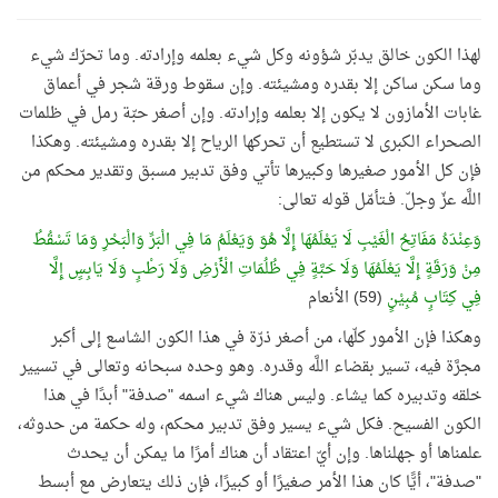
لهذا الكون خالق يدبّر شؤونه وكل شيء بعلمه وإرادته. وما تحرّك شيء
وما سكن ساكن إلا بقدره ومشيئته. وإن سقوط ورقة شجر في أعماق
غابات الأمازون لا يكون إلا بعلمه وإرادته. وإن أصغر حبّة رمل في ظلمات
الصحراء الكبرى لا تستطيع أن تحركها الرياح إلا بقدره ومشيئته. وهكذا
فإن كل الأمور صغيرها وكبيرها تأتي وفق تدبير مسبق وتقدير محكم من
اللَّه عزّ وجلّ. فـتأمّل قوله تعالى:
وَعِنْدَهُ مَفَاتِحُ الْغَيْبِ لَا يَعْلَمُهَا إِلَّا هُوَ وَيَعْلَمُ مَا فِي الْبَرِّ وَالْبَحْرِ وَمَا تَسْقُطُ
مِنْ وَرَقَةٍ إِلَّا يَعْلَمُهَا وَلَا حَبَّةٍ فِي ظُلُمَاتِ الْأَرْضِ وَلَا رَطْبٍ وَلَا يَابِسٍ إِلَّا
فِي كِتَابٍ مُبِيْنٍ
(59) الأنعام
وهكذا فإن الأمور كلّها، من أصغر ذرّة في هذا الكون الشاسع إلى أكبر
مجرَّة فيه، تسير بقضاء اللَّه وقدره. وهو وحده سبحانه وتعالى في تسيير
خلقه وتدبيره كما يشاء. وليس هناك شيء اسمه "صدفة" أبدًا في هذا
الكون الفسيح. فكل شيء يسير وفق تدبير محكم، وله حكمة من حدوثه،
علمناها أو جهلناها. وإن أيّ اعتقاد أن هناك أمرًا ما يمكن أن يحدث
"صدفة"، أيًّا كان هذا الأمر صغيرًا أو كبيرًا، فإن ذلك يتعارض مع أبسط