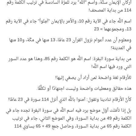
أركان الإيمان ستَّة، واسم "اللَّه" يرد للمرّة السادسة في ترتيب الكلمة رقم
114 من بداية المصحف!
اسم اللَّه جاء في الآية رقم 10، والأمر بالإيمان "آمِنُواْ" جاء في الآية رقم
13، ومجموعهما = 23
ومعلوم أن عدد أعوام نزول القرآن 23 عامًا، 13 منها في مكّة، و10 منها
في المدينة!
من بداية سورة البقرة: اسم اللَّه هو الكلمة رقم 85، وهذا هو عدد السور
التي ورد فيها اسم اللَّه!
للأرقام لغة واضحة لمن أراد أن يصغي إليها!
هذه حقائق ومعطيات واضحة وليست اجتهادًا أو تكلُّفًا.
كأنَّ الأرقام تنادينا وتقول: آمنوا باللَّه الذي أنزل 114 سورة في 23 عامًا!
بل إذا تأمّلت أوّل موضع يرد فيه اسم اللَّه في سورة البقرة تجده جاء في
الكلمة رقم 49 من بداية السورة، وفي الموضع الثاني، جاء في ترتيب
الكلمة رقم 65 من بداية السورة، وحاصل جمع 49 + 65 يساوي 114