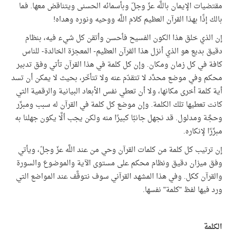
مقتضيات الإيمان باللَّه عزّ وجلّ وبأسمائه الحسنى ويتناقض معها. فما
بالك إذًا بهذا القرآن العظيم كلام اللَّه ووحيه ونوره وهداه!
إن الذي خلق هذا الكون الفسيح فأحسن وأتقن كل شيء فيه، بنظام
دقيق بديع هو الذي أنزل هذا القرآن العظيم- المعجزة الخالدة- للناس
كافة في كل زمان ومكان. وإن كل كلمة في هذا القرآن تأتي وفق تدبير
محكم وفي موضع محدَّد لا تتقدّم عنه ولا تتأخّر، بحيث لا يمكن أن تسد
أية كلمة أخرى مكانها، ولا أن تعطي نفس الأبعاد البيانية والرقمية التي
كانت تعطيها تلك الكلمة. وإن موضع كل كلمة في القرآن له سبب ومبرِّر
وحجَّة ومدلول. قد نجهل جانبًا كبيرًا منه ولكن يجب ألَّا يكون جهلنا به
مبرِّرًا لإنكاره.
إن ترتيب كل كلمة من كلمات القرآن وحي من عند اللَّه عزّ وجلّ، ويأتي
وفق ميزان دقيق ونظام محكم على مستوى الآية والموضوع والسورة
والقرآن ككل. وفي هذا المشهد القرآني سوف نتوقَّف عند المواضع التي
ورد فيها لفظ "كلمة" نفسها.
الكلمة