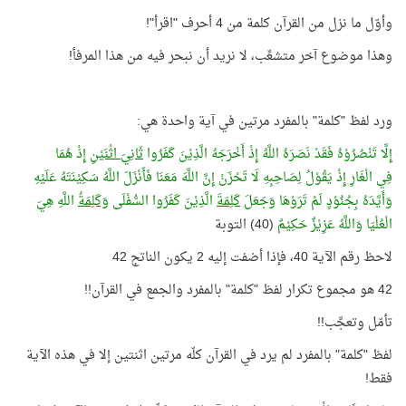
وأوّل ما نزل من القرآن كلمة من 4 أحرف "اقرأ"!
وهذا موضوع آخر متشعِّب، لا نريد أن نبحر فيه من هذا المرفأ!
ورد لفظ "كلمة" بالمفرد مرتين في آية واحدة هي:
إِلَّا تَنْصُرُوْهُ فَقَدْ نَصَرَهُ اللَّهُ إِذْ أَخْرَجَهُ الَّذِيْنَ كَفَرُوا
ثَانِيَ اثْنَيْنِ
إِذْ هُمَا
فِي الْغَارِ إِذْ يَقُوْلُ لِصَاحِبِهِ لَا تَحْزَنْ إِنَّ اللَّهَ مَعَنَا فَأَنْزَلَ اللَّهُ سَكِيْنَتَهُ عَلَيْهِ
وَأَيَّدَهُ بِجُنُوْدٍ لَمْ تَرَوْهَا وَجَعَلَ
كَلِمَةَ
الَّذِيْنَ كَفَرُوا السُّفْلَى
وَكَلِمَةُ
اللَّهِ هِيَ
الْعُلْيَا وَاللَّهُ عَزِيْزٌ حَكِيْمٌ
(40) التوبة
لاحظ رقم الآية 40، فإذا أضفت إليه 2 يكون الناتج 42
42 هو مجموع تكرار لفظ "كلمة" بالمفرد والجمع في القرآن!!
تأمّل وتعجَّب!!
لفظ "كلمة" بالمفرد لم يرد في القرآن كلّه مرتين اثنتين إلا في هذه الآية
فقط!