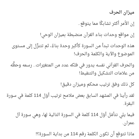
ميزان الحرف
إن الأمر أكثر تشابكًا مما يتوقع..
إن مواقع وحدات بناء القرآن منضبطة بميزان الوحي!
هذه الوحدات تبدأ من السورة كأكبر وحدة بناءً، ثم تتنزَّل إلى مستوى
الموضوع والآية والكلمة والحرف!
والحرف القرآني نفسه يدور في فلكه عدد من المتغيّرات.. رسمه وحظُّه
من علامات التشكيل والتنقيط!
كل ذلك وفق ترتيب محكم وميزان دقيق!
لقد رأينا في المشهد السابق بعض ملامح ترتيب أوّل 114 كلمة في سورة
البقرة.
فيما يلي نتأمّل أوّل 114 كلمة في السورة التالية لها، وهي سورة آل
عمران.
ماذا تتوقع أن تكون الكلمة رقم 114 من بداية السورة؟!