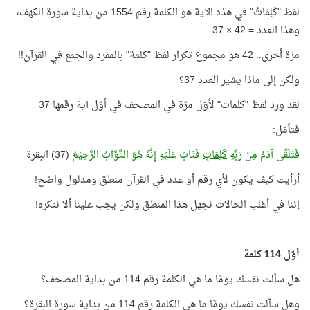
لفظ "كَلِمَاتُ" في هذه الآية هو الكلمة رقم 1554 من بداية سورة الكهف،
وهذا العدد = 42 × 37
مرّة أخرى.. 42 هو مجموع تكرار لفظ "كلمة" بالمفرد والجمع في القرآن!!
ولكن إلى ماذا يشير العدد 37؟
لقد ورد لفظ "كلمات" لأوّل مرّة في المصحف في أوّل آية رقمها 37
فتأمّل:
فَتَلَقَّى آدَمُ مِنْ رَبِّهِ
كَلِمَاتٍ
فَتَابَ عَلَيْهِ إِنَّهُ هُوَ التَّوَّابُ الرَّحِيْمُ
(37) البقرة
أرأيت كيف يكون لأي رقم أو عدد في القرآن منطق ومدلول واضح!
إننا في أغلب الحالات نجهل هذا المنطق ولكن يجب علينا ألا ننكره!
أوّل 114 كلمة
هل سألت نفسك يومًا ما هي الكلمة رقم 114 من بداية المصحف؟
وهل سألت نفسك يومًا ما هي الكلمة رقم 114 من بداية سورة البقرة؟