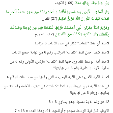
رَبِّي وَلَوْ جِئْنَا بِمِثْلِهِ مَدَدًا
(109) الكهف
وَلَوْ أَنَّمَا فِي الْأَرْضِ مِنْ شَجَرَةٍ أَقْلَامٌ وَالْبَحْرُ يَمُدُّهُ مِنْ بَعْدِهِ سَبْعَةُ أَبْحُرٍ مَا
نَفِدَتْ
كَلِمَاتُ
اللَّهِ إِنَّ اللَّهَ عَزِيْزٌ حَكِيْمٌ
(27) لقمان
وَمَرْيَمَ ابْنَةَ عِمْرَانَ الَّتِي أَحْصَنَتْ فَرْجَهَا فَنَفَخْنَا فِيْهِ مِنْ رُوحِنَا وَصَدَّقَتْ
بِكَلِمَاتِ
رَبِّهَا وَكُتُبِهِ وَكَانَتْ مِنَ الْقَانِتِيْنَ
(12) التحريم
لاحظ أن لفظ "كلمات" تكرّر في هذه الآيات 6 مرّات!
لاحظ كيف احتل لفظ "كلمات" الترتيب رقم 6 من نهاية جميع الآيات!
لاحظ آية الوسط فقد ورد فيها لفظ "كلمات" مرّتين، الأولى رقم 6 من
بداية الآية، والثانية رقم 6 من نهايتها!!
لاحظ الآية الأخيرة هي الآية الوحيدة التي رقمها من مضاعفات الرقم 6
في هذه الآية دون غيرها، ورد لفظ "كلمات"، في ترتيب الكلمة رقم 12 من
بدايتها، ورقم 6 من نهايتها!
12 هو رقم الآية نفسها، وهو يساوي 6 + 6
الآيتان قبل آية الوسط مجموع أرقامهما 91، وهذا العدد = 13 × 7