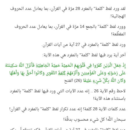
لقد ورد لفظ "كلمة" بالمفرد 28 مرّة في القرآن، بما يعادل عدد الحروف
الهجائية!
وورد لفظ "كلمة" بالجمع 14 مرّة في القرآن، بما يعادل عدد الحروف
المقطَّعة!
ورد لفظ "كلمة" بالمفرد في 27 آية من آيات القرآن.
آخر آية يرد فيها لفظ "كلمة" بالمفرد هي هذه الآية:
إِذْ جَعَلَ الَّذِيْنَ كَفَرُوا فِي قُلُوْبِهِمُ الْحَمِيَّةَ حَمِيَّةَ الْجَاهِلِيَّةِ فَأَنْزَلَ اللَّهُ سَكِيْنَتَهُ
عَلَى رَسُوْلِهِ وَعَلَى الْمُؤْمِنِيْنَ وَأَلْزَمَهُمْ
كَلِمَةَ
التَّقْوَى وَكَانُوا أَحَقَّ بِهَا وَأَهْلَهَا
وَكَانَ اللَّهُ بِكُلِّ شَيْءٍ عَلِيْمًا
(26) الفتح
لاحظ رقم الآية 26 .. إنه عدد الآيات التي ورد فيها لفظ "كلمة" بالمفرد
باستثناء هذه الآية!
عدد كلمات الآية 28 كلمة! إنه عدد تكرار لفظ "كلمة" بالمفرد في القرآن!
سبحان اللَّه! كل شيء محسوب بدقَّة!