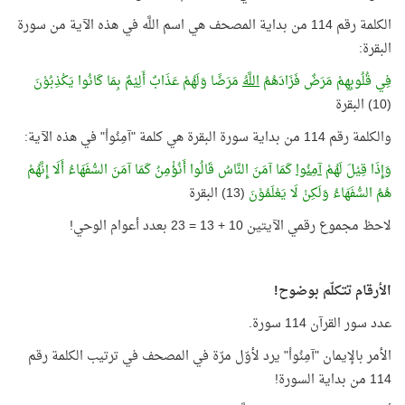
الكلمة رقم 114 من بداية المصحف هي اسم اللَّه في هذه الآية من سورة
البقرة:
فِي قُلُوبِهِمْ مَرَضٌ فَزَادَهُمُ
اللَّهُ
مَرَضًا وَلَهُمْ عَذَابٌ أَلِيْمٌ بِمَا كَانُوا يَكْذِبُوْنَ
(10) البقرة
والكلمة رقم 114 من بداية سورة البقرة هي كلمة "آمِنُواْ" في هذه الآية:
وَإِذَا قِيْلَ لَهُمْ
آمِنُوا
كَمَا آمَنَ النَّاسُ قَالُوا أَنُؤْمِنُ كَمَا آمَنَ السُّفَهَاءُ أَلَا إِنَّهُمْ
هُمُ السُّفَهَاءُ وَلَكِنْ لَا يَعْلَمُوْنَ
(13) البقرة
لاحظ مجموع رقمي الآيتين 10 + 13 = 23 بعدد أعوام الوحي!
الأرقام تتكلّم بوضوح!
عدد سور القرآن 114 سورة.
الأمر بالإيمان "آمِنُواْ" يرد لأوّل مرّة في المصحف في ترتيب الكلمة رقم
114 من بداية السورة!