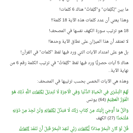
ما بين "لِكَلِمَاتِ" و"كَلِمَاتُ" هناك 6 كلمات!
وهذا يعني أن عدد كلمات هذه الآية 18 كلمة!!
18 هو ترتيب سورة الكهف نفسها في المصحف!
لا تعتقد أن هذا الميزان على نطاق الآية وحدها!
بل هو على امتداد الآيات التي ورد فيها لفظ "كلمات" في القرآن!
هناك 5 آيات حصريًّا ورد فيها لفظ "كَلِمَاتُ" في ترتيب الكلمة رقم 6 من
نهاية الآية..
وهذه هي الآيات الخمس بحسب ترتيبها في المصحف:
لَهُمُ الْبُشْرَى فِي الْحَياةِ الدُّنْيَا وَفِي الْآخِرَةِ لَا تَبْدِيْلَ
لِكَلِمَاتِ
اللَّهِ ذَلِكَ هُوَ
الْفَوْزُ الْعَظِيْمُ
(64) يونس
وَاتْلُ مَا أُوحِيَ إِلَيْكَ مِنْ كِتَابِ رَبِّكَ لَا مُبَدِّلَ
لِكَلِمَاتِهِ
وَلَنْ تَجِدَ مِنْ دُوْنِهِ
مُلْتَحَدًا
(27) الكهف
قُلْ لَوْ كَانَ الْبَحْرُ مِدَادًا
لِّكَلِمَاتِ
رَبِّي لَنَفِدَ الْبَحْرُ قَبْلَ أَنْ تَنْفَدَ
كَلِمَاتُ