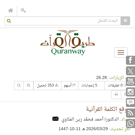
Toggle
navigation
عدد الزيارات:
26.2K
0 تعليقات
5 إعجابات
أسهم
353 تحميل
موقع الكلمة القرآنية
إعداد:
الدكتور/ أحمد مُحمَّد زين المنّاوي
آخر تحديث:
29‏/03‏/2026 هـ 11-10-1447