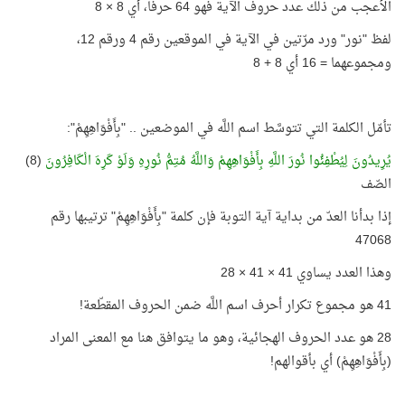
الأعجب من ذلك عدد حروف الآية فهو 64 حرفًا، أي 8 × 8
لفظ "نور" ورد مرّتين في الآية في الموقعين رقم 4 ورقم 12،
ومجموعهما = 16 أي 8 + 8
تأمّل الكلمة التي تتوسَّط اسم اللَّه في الموضعين .. "بِأَفْوَاهِهِمْ":
يُرِيدُونَ لِيُطْفِئُوا نُورَ اللَّهِ بِأَفْوَاهِهِمْ وَاللَّهُ مُتِمُّ نُورِهِ وَلَوْ كَرِهَ الْكَافِرُونَ
(8)
الصّف
إذا بدأنا العدّ من بداية آية التوبة فإن كلمة "بِأَفْوَاهِهِمْ" ترتيبها رقم
47068
وهذا العدد يساوي 41 × 41 × 28
41 هو مجموع تكرار أحرف اسم اللَّه ضمن الحروف المقطّعة!
28 هو عدد الحروف الهجائية، وهو ما يتوافق هنا مع المعنى المراد
(بِأَفْوَاهِهِمْ) أي بأقوالهم!