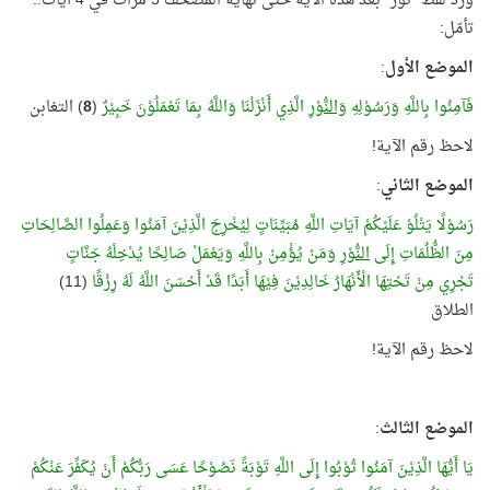
ورد لفظ "نور" بعد هذه الآية حتى نهاية المصحف 5 مرّات في 4 آيات..
تأمّل:
الموضع الأول
:
فَآمِنُوا بِاللَّهِ وَرَسُوْلِهِ
وَالنُّوْرِ
الَّذِي أَنْزَلْنَا وَاللَّهُ بِمَا تَعْمَلُوْنَ خَبِيْرٌ
(
8
) التغابن
لاحظ رقم الآية!
الموضع الثاني
:
رَسُوْلًا يَتْلُوْ عَلَيْكُمْ آيَاتِ اللَّهِ مُبَيِّنَاتٍ لِيُخْرِجَ الَّذِيْنَ آمَنُوا وَعَمِلُوا الصَّالِحَاتِ
مِنَ الظُّلُمَاتِ إِلَى
النُّوْرِ
وَمَنْ يُؤْمِنْ بِاللَّهِ وَيَعْمَلْ صَالِحًا يُدْخِلْهُ جَنَّاتٍ
تَجْرِي مِنْ تَحْتِهَا الْأَنْهَارُ خَالِدِيْنَ فِيْهَا أَبَدًا قَدْ أَحْسَنَ اللَّهُ لَهُ رِزْقًا
(11)
الطلاق
لاحظ رقم الآية!
الموضع الثالث
:
يَا أَيُّهَا الَّذِيْنَ آمَنُوا تُوْبُوا إِلَى اللَّهِ تَوْبَةً نَصُوْحًا عَسَى رَبُّكُمْ أَنْ يُكَفِّرَ عَنْكُمْ