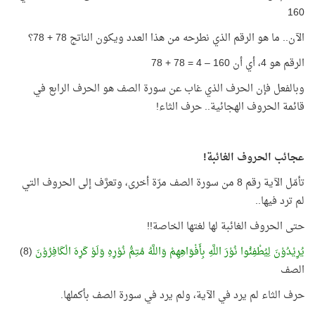
160
الآن.. ما هو الرقم الذي نطرحه من هذا العدد ويكون الناتج 78 + 78؟
الرقم هو 4، أي أن 160 – 4 = 78 + 78
وبالفعل فإن الحرف الذي غاب عن سورة الصف هو الحرف الرابع في
قائمة الحروف الهجائية.. حرف الثاء!
عجائب الحروف الغائبة!
تأمّل الآية رقم 8 من سورة الصف مرّة أخرى، وتعرَّف إلى الحروف التي
لم ترد فيها..
حتى الحروف الغائبة لها لغتها الخاصة!!
يُرِيْدُوْنَ لِيُطْفِئُوا نُوْرَ اللَّهِ بِأَفْوَاهِهِمْ وَاللَّهُ مُتِمُّ نُوْرِهِ وَلَوْ كَرِهَ الْكَافِرُوْنَ
(8)
الصف
حرف الثاء لم يرد في الآية، ولم يرد في سورة الصف بأكملها.