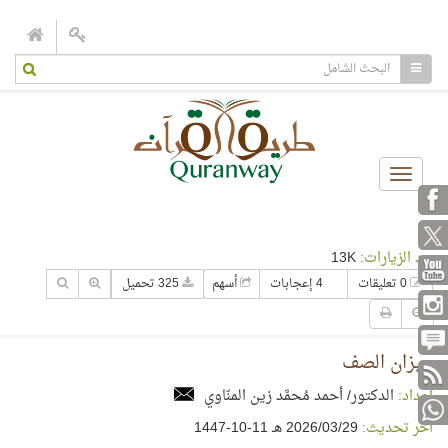
Toggle
navigation
عدد الزيارات:
13K
0 تعليقات
4 إعجابات
أسهم
325 تحميل
ميزان الصف
إعداد:
الدكتور/ أحمد مُحمَّد زين المنّاوي
آخر تحديث:
29‏/03‏/2026 هـ 11-10-1447