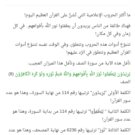
ما أَكثر الحروب الإعلامية التي تُشنُّ على القرآن العظيم اليوم!
فهناك طائفة من الناس يريدون أن يطفئوا نور اللَّه بأفواههم.. في كل
زمان وفي كل مكان!
تتنوّع أدوات هذه الحروب وتتطوّر، وفي الوقت نفسه تتنوّع أدوات
القرآن العظيم وتتطوّر في الرّد عليهم!
تأمّل هذه الآية من سورة الصف وتأمّل هذا الميزان العجيب:
يُرِيْدُوْنَ لِيُطْفِئُوا نُوْرَ اللَّهِ بِأَفْوَاهِهِمْ وَاللَّهُ مُتِمُّ نُوْرِهِ وَلَوْ كَرِهَ الْكَافِرُوْنَ
(8)
الصف
الكلمة الأولى "يُرِيدُونَ" ترتيبها رقم 114 من نهاية السورة،، وهذا هو عدد
سور القرآن!
الكلمة الثانية " لِيُطْفِؤُوا" ترتيبها رقم 114 من بداية السورة، وهذا هو
عدد سور القرآن!
الكلمة الثالثة "نُورَ" ترتيبها رقم 6236 من نهاية المصحف، وهذا هو عدد