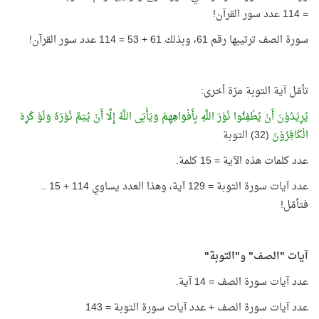
= 114 عدد سور القرآن!
سورة الصف ترتيبها رقم 61، وبذلك 61 + 53 = 114 عدد سور القرآن!
تأمّل آية التوبة مرّة أخرى:
يُرِيْدُوْنَ أَنْ يُطْفِئُوا نُوْرَ اللَّهِ بِأَفْوَاهِهِمْ وَيَأْبَى اللَّهُ إِلَّا أَنْ يُتِمَّ نُوْرَهُ وَلَوْ كَرِهَ
الْكَافِرُوْنَ
(32) التوبة
عدد كلمات هذه الآية = 15 كلمة.
عدد آيات سورة التوبة = 129 آية، وهذا العدد يساوي 114 + 15 ..
فتأمّل!
آيات "الصف" و"التوبة"
عدد آيات سورة الصف = 14 آية.
عدد آيات سورة الصف + عدد آيات سورة التوبة = 143