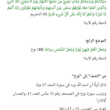
سَيِّئَاتِكُمْ وَيُدْخِلَكُمْ جَنَّاتٍ تَجْرِيْ مِنْ تَحْتِهَا الْأَنْهَارُ يَوْمَ لَا يُخْزِي اللَّهُ النَّبِيَّ
وَالَّذِيْنَ آمَنُوا مَعَهُ
نُوْرُهُمْ
يَسْعَى بَيْنَ أَيْدِيْهِمْ وَبِأَيْمَانِهِمْ يَقُوْلُوْنَ رَبَّنَا أَتْمِمْ
لَنَا نُوْرَنَا وَاغْفِرْ لَنَا إِنَّكَ عَلَى كُلِّ شَيْءٍ قَدِيْرٌ
(8) التحريم
لاحظ رقم الآية!
الموضع الرابع
:
وَجَعَلَ الْقَمَرَ فِيْهِنَّ
نُوْرًا
وَجَعَلَ الشَّمْسَ سِرَاجًا
(
16
) نوح
لاحظ رقم الآية!
من "الصف" إلى "نوح"
تذكر أولًا أن اسم اللَّه ورد في سورة الصف 17 مرّة.
وترتيب سورة نوح في المصحف رقم 71 عكس العدد 17، والعددان
أوّليّان!
الفرق بين العددين 71 – 17 = 54