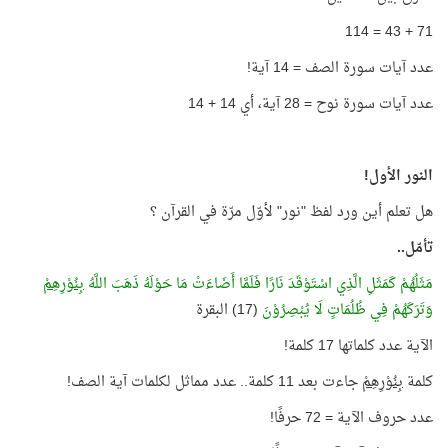
71 + 43 = 114
عدد آيات سورة الصف = 14 آية!
عدد آيات سورة نوح = 28 آية، أي 14 + 14
النور الأول!
هل تعلم أين ورد لفظ "نور" لأوّل مرّة في القرآن ؟
تأمّل..
مَثَلُهُمْ كَمَثَلِ الَّذِي اسْتَوْقَدَ نَارًا فَلَمَّا أَضَاءَتْ مَا حَوْلَهُ ذَهَبَ اللَّهُ
بِنُوْرِهِمْ
وَتَرَكَهُمْ فِي ظُلُمَاتٍ لَا يُبْصِرُوْنَ
(17) البقرة
الآية عدد كلماتها 17 كلمة!
كلمة
بِنُوْرِهِمْ
جاءت بعد 11 كلمة.. عدد مماثل لكلمات آية الصف!
عدد حروف الآية = 72 حرفًا!