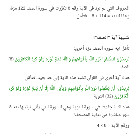
الحروف التي لم ترد في الآية رقم 8 تكرَّرت في سورة الصف 122 مرّة،
وهذا العدد = 114 + 8 .. فتأمّل!
شبيهة آية "الصف"!
تأمّل آية سورة الصف مرّة أخرى:
يُرِيْدُوْنَ لِيُطْفِئُوا نُوْرَ اللَّهِ بِأَفْوَاهِهِمْ وَاللَّهُ مُتِمُّ نُوْرِهِ وَلَوْ كَرِهَ الْكَافِرُوْنَ
(8)
الصف
هناك آية أخرى في القرآن تشبه هذه الآية إلى حد بعيد، فتأمّل:
يُرِيْدُوْنَ أَنْ يُطْفِئُوا نُوْرَ اللَّهِ بِأَفْوَاهِهِمْ وَيَأْبَى اللَّهُ إِلَّا أَنْ يُتِمَّ نُوْرَهُ وَلَوْ كَرِهَ
الْكَافِرُوْنَ
(32) التوبة
هذه الآية جاءت في سورة التوبة وهي السورة التي يأتي ترتيبها بعد 8
سور مباشرة من بداية المصحف!
ورقم الآية = 8 × 4