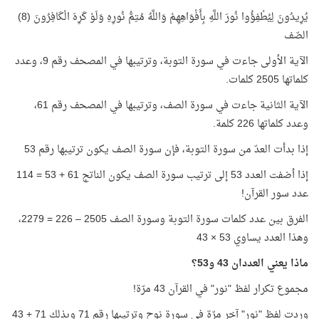
يُرِيدُونَ لِيُطْفِؤُوا نُورَ اللَّهِ بِأَفْوَاهِهِمْ وَاللَّهُ مُتِمُّ نُورِهِ وَلَوْ كَرِهَ الْكَافِرُونَ (8)
الصّف
الآية الأولى جاءت في سورة التوبة، وترتيبها في المصحف رقم 9، وعدد
كلماتها 2505 كلمات.
الآية الثانية جاءت في سورة الصف، وترتيبها في المصحف رقم 61،
وعدد كلماتها 226 كلمة.
إذا بدأت العدّ من سورة التوبة، فإن سورة الصف يكون ترتيبها رقم 53
إذا أضفت العدد 53 إلى ترتيب سورة الصف يكون الناتج 61 + 53 = 114
عدد سور القرآن!
الفرق بين عدد كلمات سورة التوبة وسورة الصف 2505 – 226 = 2279،
وهذا العدد يساوي 53 × 43
ماذا يعني العددان 43 و53؟
مجموع تكرار لفظ "نور" في القرآن 43 مرّة!
وردت لفظ "نور" آخر مرّة في سورة نوح وترتيبها رقم 71 وبذلك 71 + 43