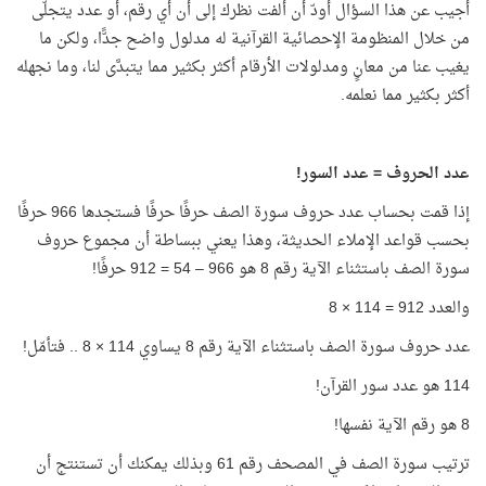
أجيب عن هذا السؤال أودّ أن ألفت نظرك إلى أن أي رقم، أو عدد يتجلّى
من خلال المنظومة الإحصائية القرآنية له مدلول واضح جدًّا، ولكن ما
يغيب عنا من معانٍ ومدلولات الأرقام أكثر بكثير مما يتبدَّى لنا، وما نجهله
أكثر بكثير مما نعلمه.
عدد الحروف = عدد السور!
إذا قمت بحساب عدد حروف سورة الصف حرفًا حرفًا فستجدها 966 حرفًا
بحسب قواعد الإملاء الحديثة، وهذا يعني ببساطة أن مجموع حروف
سورة الصف باستثناء الآية رقم 8 هو 966 – 54 = 912 حرفًا!
والعدد 912 = 114 × 8
عدد حروف سورة الصف باستثناء الآية رقم 8 يساوي 114 × 8 .. فتأمّل!
114 هو عدد سور القرآن!
8 هو رقم الآية نفسها!
ترتيب سورة الصف في المصحف رقم 61 وبذلك يمكنك أن تستنتج أن