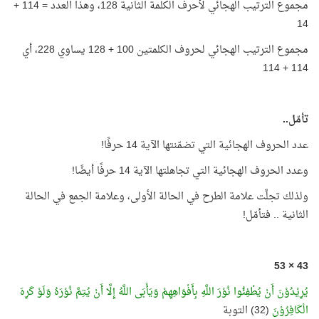
مجموع الترتيب الهجائي لأحرف الكلمة الثانية 128، وهذا العدد = 114 +
14
مجموع الترتيب الهجائي لحروف الكلمتين 100 + 128 يساوي 228، أي
114 + 114
تأمّل..
عدد الحروف الهجائية التي تضمّنتها الآية 14 حرفًا!
وعدد الحروف الهجائية التي تجاهلتها الآية 14 حرفًا أيضًا!
ولذلك تجلَّت علامة الطرح في الحالة الأولى، وعلامة الجمع في الحالة
الثانية .. فتأمّل!
43 × 53
يُرِيْدُوْنَ أَنْ يُطْفِئُوا نُوْرَ اللَّهِ بِأَفْوَاهِهِمْ وَيَأْبَى اللَّهُ إِلَّا أَنْ يُتِمَّ نُوْرَهُ وَلَوْ كَرِهَ
الْكَافِرُوْنَ
(32) التوبة