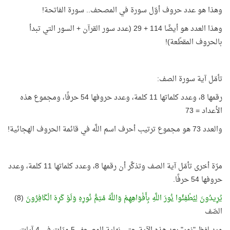
وهذا هو عدد حروف أوّل سورة في المصحف.. سورة الفاتحة!
وهذا العدد هو أيضًا 114 + 29 (عدد سور القرآن + السور التي تبدأ
بالحروف المقطّعة)!
تأمّل آية سورة الصف:
رقمها 8، وعدد كلماتها 11 كلمة، وعدد حروفها 54 حرفًا، ومجموع هذه
الأعداد = 73
والعدد 73 هو مجموع ترتيب أحرف اسم اللَّه في قائمة الحروف الهجائية!
مرّة أخرى تأمّل آية الصف وتذكَّر أن رقمها 8، وعدد كلماتها 11 كلمة، وعدد
حروفها 54 حرفًا.
يُرِيدُونَ لِيُطْفِئُوا
نُورَ
اللَّهِ بِأَفْوَاهِهِمْ وَاللَّهُ مُتِمُّ نُورِهِ وَلَوْ كَرِهَ الْكَافِرُونَ
(8)
الصّف