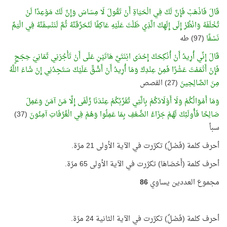
قَالَ فَاذْهَبْ فَإِنَّ لَكَ فِي الْحَيَاةِ أَنْ تَقُولَ لَا مِسَاسَ وَإِنَّ لَكَ مَوْعِدًا لَنْ
تُخْلَفَهُ وَانْظُرْ إِلَى إِلَهِكَ الَّذِي ظَلْتَ عَلَيْهِ عَاكِفًا لَنُحَرِّقَنَّهُ ثُمَّ لَنَنْسِفَنَّهُ فِي الْيَمِّ
نَسْفًا
(97) طه
قَالَ إِنِّي أُرِيدُ أَنْ أُنْكِحَكَ إِحْدَى ابْنَتَيَّ هَاتَيْنِ عَلَى أَنْ تَأْجُرَنِي ثَمَانِيَ حِجَجٍ
فَإِنْ أَتْمَمْتَ عَشْرًا فَمِنْ عِنْدِكَ وَمَا أُرِيدُ أَنْ أَشُقَّ عَلَيْكَ سَتَجِدُنِي إِنْ شَاءَ اللَّهُ
مِنَ الصَّالِحِينَ
(27) القصص
وَمَا أَمْوَالُكُمْ وَلَا أَوْلَادُكُمْ بِالَّتِي تُقَرِّبُكُمْ عِنْدَنَا زُلْفَى إِلَّا مَنْ آمَنَ وَعَمِلَ
صَالِحًا فَأُولَئِكَ لَهُمْ جَزَاءُ الضِّعْفِ بِمَا عَمِلُوا وَهُمْ فِي الْغُرُفَاتِ آمِنُونَ
(37)
سبأ
أحرف كلمة (فَصْلٌ) تكرّرت في الآية الأولى 21 مرّة.
أحرف كلمة (أَحْصَاهَا) تكرّرت في الآية الأولى 65 مرّة.
مجموع العددين يساوي
86
أحرف كلمة (فَصْلٌ) تكرّرت في الآية الثانية 24 مرّة.