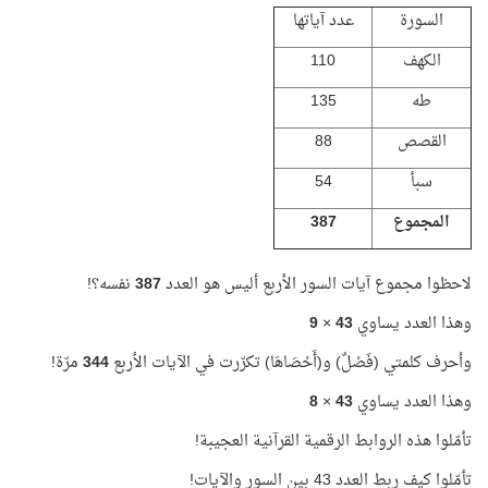
السورة
عدد آياتها
الكهف
110
طه
135
القصص
88
سبأ
54
المجموع
387
لاحظوا مجموع آيات السور الأربع أليس هو العدد
387
نفسه؟!
وهذا العدد يساوي
43
×
9
وأحرف كلمتي (فَصْلٌ) و(أَحْصَاهَا) تكرّرت في الآيات الأربع
344
مرّة!
وهذا العدد يساوي
43
×
8
تأمّلوا هذه الروابط الرقمية القرآنية العجيبة!
تأمّلوا كيف ربط العدد 43 بين السور والآيات!