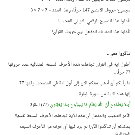
مجموع حروف الآيتين 147 حرفًا، وهذا العدد =
7
×
7
× 3
تأمّلوا هذا النسيج الرقمي القرآني العجيب!
تأمّلوا هذا التشابك المذهل بين حروف القرآن!
تذكّروا معي..
أطول آية في القرآن تجاهلت هذه الأحرف السبعة المتتالية عدد حروفها
77 حرفًا..
ما رأيكم أن أذهب معكم الآن إلى أوّل آية في المصحف رقمها 77
إنها هذه الآية من سورة البقرة..
أَوَلَا يَعْلَمُونَ أَنَّ اللَّهَ يَعْلَمُ مَا يُسِرُّونَ وَمَا يُعْلِنُونَ
(77) البقرة
الأمر العجيب والمذهل أن هذه الآية تجاهلت الأحرف السبعة نفسها!
يمكنكم أن تتأكّدوا الآن! لم يرد فيها أي حرف من الأحرف السبعة
المتتالية!