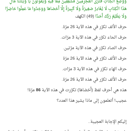
وَوُضِعَ الْكِتَابُ فَتَرَى الْمُجْرِمِينَ مُشْفِقِينَ مِمَّا فِيهِ وَيَقُولُونَ يَا وَيْلَتَنَا مَالِ
هَذَا الْكِتَابِ لَا يُغَادِرُ صَغِيرَةً وَلَا كَبِيرَةً إِلَّا أَحْصَاهَا وَوَجَدُوا مَا عَمِلُوا حَاضِرًا
وَلَا يَظْلِمُ رَبُّكَ أَحَدًا
(49) الكهف
حرف الألف تكرّر في هذه الآية 26 مرّة.
حرف الحاء تكرّر في هذه الآية 3 مرّات.
حرف الصاد تكرّر في هذه الآية مرّتين.
حرف الألف تكرّر في هذه الآية 26 مرّة
حرف الهاء تكرّر في هذه الآية 3 مرّات.
حرف الألف تكرّر في هذه الآية 26 مرّة.
هذه هي أحرف لفظ (أَحْصَاهَا) تكرّرت في هذه الآية
86
مرّة!
عجيب! أتعلمون إلى ماذا يشير هذا العدد؟
إليكم الإجابة العجيبة..