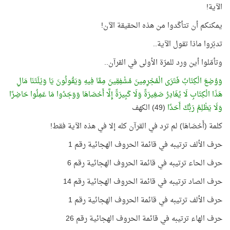
الآية!
يمكنكم أن تتأكّدوا من هذه الحقيقة الآن!
تدبّروا ماذا تقول الآية..
وتأمّلوا أين ورد للمرّة الأولى في القرآن..
وَوُضِعَ الْكِتَابُ فَتَرَى الْمُجْرِمِينَ مُشْفِقِينَ مِمَّا فِيهِ وَيَقُولُونَ يَا وَيْلَتَنَا مَالِ
هَذَا الْكِتَابِ لَا يُغَادِرُ صَغِيرَةً وَلَا كَبِيرَةً إِلَّا أَحْصَاهَا وَوَجَدُوا مَا عَمِلُوا حَاضِرًا
وَلَا يَظْلِمُ رَبُّكَ أَحَدًا
(49) الكهف
كلمة (أَحْصَاهَا) لم ترد في القرآن كله إلا في هذه الآية فقط!
حرف الألف ترتيبه في قائمة الحروف الهجائية رقم 1
حرف الحاء ترتيبه في قائمة الحروف الهجائية رقم 6
حرف الصاد ترتيبه في قائمة الحروف الهجائية رقم 14
حرف الألف ترتيبه في قائمة الحروف الهجائية رقم 1
حرف الهاء ترتيبه في قائمة الحروف الهجائية رقم 26