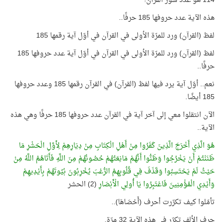
114 هو عدد سور القرآن!
هذه الآية عدد حروفها 185 حرفًا..
لفظ (القرآن) ورد للمرّة الأولى في القرآن في أوّل آية رقمها 185
لفظ (القرآن) ورد للمرّة الأولى في القرآن في أوّل آية عدد حروفها 185
حرفًا..
نعم.. أوّل آية يرد فيها لفظ (القرآن) في القرآن رقمها 185 وعدد حروفها
185 أيضًا.
الآن انتقلوا معي إلى آخر آية في القرآن عدد حروفها 185 حرفًا وهي هذه
الآية..
هُوَ الَّذِي أَخْرَجَ الَّذِينَ كَفَرُوا مِنْ أَهْلِ الْكِتَابِ مِنْ دِيَارِهِمْ لِأَوَّلِ الْحَشْرِ مَا
ظَنَنْتُمْ أَنْ يَخْرُجُوا وَظَنُّوا أَنَّهُمْ مَانِعَتُهُمْ حُصُونُهُمْ مِنَ اللَّهِ فَأَتَاهُمُ اللَّهُ مِنْ
حَيْثُ لَمْ يَحْتَسِبُوا وَقَذَفَ فِي قُلُوبِهِمُ الرُّعْبَ يُخْرِبُونَ بُيُوتَهُمْ بِأَيْدِيهِمْ
وَأَيْدِي الْمُؤْمِنِينَ فَاعْتَبِرُوا يَا أُولِي الْأَبْصَارِ
(2) الحشر
تأمّلوا كيف تكرّرت أحرف (أَحْصَاهَا)..
حرف الألف تكرّر في هذه الآية 32 مرّة.