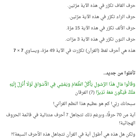
حرف القاف تكرّر في هذه الآية مرّتين.
حرف الراء تكرّر في هذه الآية مرّتين.
حرف الألف تكرّر في هذه الآية 15 مرّة.
حرف النون تكرّر في هذه الآية 3 مرّات.
هذه هي أحرف لفظ (القرآن) تكرّرت في الآية 49 مرّة، ويساوي
7
×
7
تأمّلوا من جديد..
وَقَالُوا مَالِ هَذَا الرَّسُولِ يَأْكُلُ الطَّعَامَ وَيَمْشِي فِي الْأَسْوَاقِ لَوْلَا أُنْزِلَ إِلَيْهِ
مَلَكٌ فَيَكُونَ مَعَهُ نَذِيرًا
(7) الفرقان
سبحانك ربّي! كم هو عظيم هذا النظم القرآني!
آية من 70 حرفًا، وبرغم ذلك تتجاهل 7 أحرف متتالية في قائمة الحروف
الهجائية!
ولكن هل هذه هي أطول آية في القرآن تتجاهل هذه الأحرف السبعة؟!