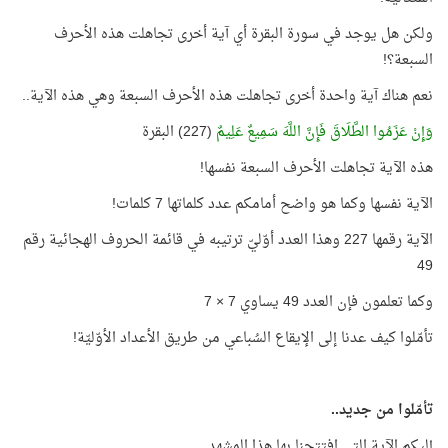
ولكن هل يوجد في سورة البقرة أي آية أخرى تجاهلت هذه الأحرف
السبعة؟!
نعم هناك آية واحدة أخرى تجاهلت هذه الأحرف السبعة وهي هذه الآية..
وَإِنْ عَزَمُوا الطَّلَاقَ فَإِنَّ اللَّهَ سَمِيعٌ عَلِيمٌ
(227) البقرة
هذه الآية تجاهلت الأحرف السبعة نفسها!
الآية نفسها وكما هو واضح أمامكم عدد كلماتها 7 كلمات!
الآية رقمها 227 وهذا العدد أوّليّ ترتيبه في قائمة الحروف الهجائية رقم
49
وكما تعلمون فإن العدد 49 يساوي 7 × 7
تأمّلوا كيف عدنا إلى الإيقاع السُباعي من طريق الأعداد الأوّليّة!
تأمّلوا من جديد..
إليكم الآية التي افتتحنا بها هذا المشهد..