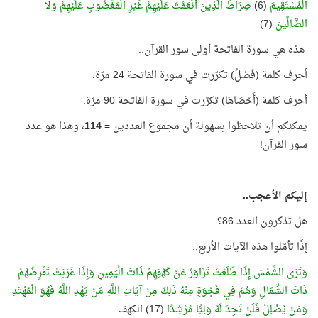
الْمُسْتَقِيمَ
(6)
صِرَاطَ الَّذِينَ أَنْعَمْتَ عَلَيْهِمْ غَيْرِ الْمَغْضُوبِ عَلَيْهِمْ وَلَا
الضَّالِّينَ
(7)
هذه هي سورة الفاتحة أولى سور القرآن..
أحرف كلمة (فَصْلٌ) تكرّرت في سورة الفاتحة 24 مرّة.
أحرف كلمة (أَحْصَاهَا) تكرّرت في سورة الفاتحة 90 مرّة.
يمكنكم أن تلاحظوا بسهولة أن مجموع العددين =
114
، وهذا هو عدد
سور القرآن!
إليكم الأعجب..
هل تذكرون العدد 86؟
إذًا تأمّلوا هذه الآيات الأربع..
وَتَرَى الشَّمْسَ إِذَا طَلَعَتْ تَزَاوَرُ عَنْ كَهْفِهِمْ ذَاتَ الْيَمِينِ وَإِذَا غَرَبَتْ تَقْرِضُهُمْ
ذَاتَ الشِّمَالِ وَهُمْ فِي فَجْوَةٍ مِنْهُ ذَلِكَ مِنْ آيَاتِ اللَّهِ مَنْ يَهْدِ اللَّهُ فَهُوَ الْمُهْتَدِ
وَمَنْ يُضْلِلْ فَلَنْ تَجِدَ لَهُ وَلِيًّا مُرْشِدًا
(17) الكهف