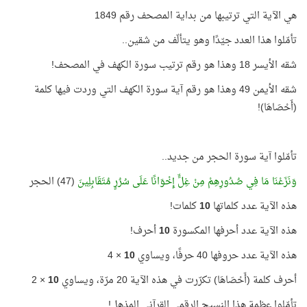
هي الآية التي ترتيبها من بداية المصحف رقم 1849
تأمّلوا هذا العدد جيّدًا وهو يتألّف من شقين..
شقه الأيسر 18 وهذا هو رقم ترتيب سورة الكهف في المصحف!
شقه الأيمن 49 وهذا هو رقم آية سورة الكهف التي وردت فيها كلمة
(أَحْصَاهَا)!
تأمّلوا آية سورة الحجر من جديد..
وَنَزَعْنَا مَا فِي صُدُورِهِمْ مِنْ غِلٍّ إِخْوَانًا عَلَى سُرُرٍ مُتَقَابِلِينَ
(47) الحجر
هذه الآية عدد كلماتها
10
كلمات!
هذه الآية عدد أحرفها المكسورة
10
أحرف!
هذه الآية عدد حروفها 40 حرفًا، ويساوي
10
× 4
أحرف كلمة (أَحْصَاهَا) تكرّرت في هذه الآية 20 مرّة، ويساوي
10
× 2
تأمّلوا عظمة هذا النسيج الرقمي القرآني المذهل!