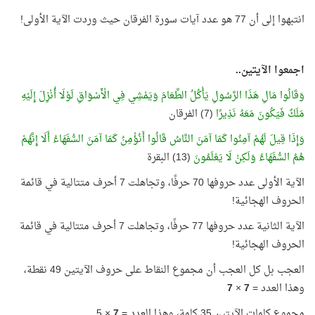
انتبهوا إلى أن 77 هو عدد آيات سورة الفرقان حيث وردت الآية الأولى!
اجمعوا الآيتين..
وَقَالُوا مَالِ هَذَا الرَّسُولِ يَأْكُلُ الطَّعَامَ وَيَمْشِي فِي الْأَسْوَاقِ لَوْلَا أُنْزِلَ إِلَيْهِ
مَلَكٌ فَيَكُونَ مَعَهُ نَذِيرًا
(7) الفرقان
وَإِذَا قِيلَ لَهُمْ آمِنُوا كَمَا آمَنَ النَّاسُ قَالُوا أَنُؤْمِنُ كَمَا آمَنَ السُّفَهَاءُ أَلَا إِنَّهُمْ
هُمُ السُّفَهَاءُ وَلَكِنْ لَا يَعْلَمُونَ
(13) البقرة
الآية الأولى عدد حروفها 70 حرفًا، وتجاهلت 7 أحرف متتالية في قائمة
الحروف الهجائية!
الآية الثانية عدد حروفها 77 حرفًا، وتجاهلت 7 أحرف متتالية في قائمة
الحروف الهجائية!
العجب بل كل العجب أن مجموع النقاط على حروف الآيتين 49 نقطة،
وهذا العدد =
7
×
7
مجموع كلمات الآيتين 35 كلمة، وهذا العدد =
7
× 5