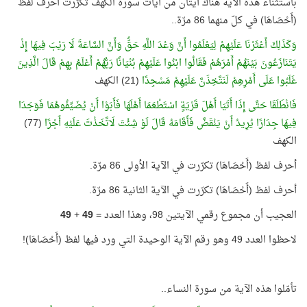
باستثناء هذه الآية هناك آيتان من آيات سورة الكهف تكرّرت أحرف لفظ
(أَحْصَاهَا) في كلّ منهما 86 مرّة..
وَكَذَلِكَ أَعْثَرْنَا عَلَيْهِمْ لِيَعْلَمُوا أَنَّ وَعْدَ اللَّهِ حَقٌّ وَأَنَّ السَّاعَةَ لَا رَيْبَ فِيهَا إِذْ
يَتَنَازَعُونَ بَيْنَهُمْ أَمْرَهُمْ فَقَالُوا ابْنُوا عَلَيْهِمْ بُنْيَانًا رَبُّهُمْ أَعْلَمُ بِهِمْ قَالَ الَّذِينَ
غَلَبُوا عَلَى أَمْرِهِمْ لَنَتَّخِذَنَّ عَلَيْهِمْ مَسْجِدًا
(21) الكهف
فَانْطَلَقَا حَتَّى إِذَا أَتَيَا أَهْلَ قَرْيَةٍ اسْتَطْعَمَا أَهْلَهَا فَأَبَوْا أَنْ يُضَيِّفُوهُمَا فَوَجَدَا
فِيهَا جِدَارًا يُرِيدُ أَنْ يَنْقَضَّ فَأَقَامَهُ قَالَ لَوْ شِئْتَ لَاتَّخَذْتَ عَلَيْهِ أَجْرًا
(77)
الكهف
أحرف لفظ (أَحْصَاهَا) تكرّرت في الآية الأولى 86 مرّة.
أحرف لفظ (أَحْصَاهَا) تكرّرت في الآية الثانية 86 مرّة.
العجيب أن مجموع رقمي الآيتين 98، وهذا العدد =
49
+
49
لاحظوا العدد 49 وهو رقم الآية الوحيدة التي ورد فيها لفظ (أَحْصَاهَا)!
تأمّلوا هذه الآية من سورة النساء..