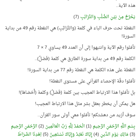
هذه الآية..
يَخْرُجُ مِنْ بَيْنِ الصُّلْبِ وَالتَّرَائِبِ
(7)
النقطة تحت حرف الباء في كلمة (وَالتَّرَائِبِ) هي النقطة رقم 49 من بداية
السورة!
تأمّلوا رقم الآية وانتبهوا إلى أن العدد 49 يساوي 7 × 7
الكلمة رقم 49 من بداية سورة الطارق هي كلمة (فَصْلٌ)..
النقطة على هذه الكلمة هي النقطة رقم 77 من بداية السورة!
تأمّلوا دقّة الإحصاء القرآني على مستوى النقطة!
بل تأمّلوا هذا الارتباط العجيب بين كلمة (فَصْلٌ) وكلمة (أَحْصَاهَا)!
هل يمكن أن يخطر بعقل بشر مثل هذا الارتباط العجيب!
سوف أزيد من دهشتكم! تأمّلوا معي أولى سور القرآن..
بِسْمِ اللَّهِ الرَّحْمَنِ الرَّحِيمِ
(1)
الْحَمْدُ لِلَّهِ رَبِّ الْعَالَمِينَ
(2)
الرَّحْمَنِ الرَّحِيمِ
(3)
مَالِكِ يَوْمِ الدِّينِ
(4)
إِيَّاكَ نَعْبُدُ وَإِيَّاكَ نَسْتَعِينُ
(5)
اِهْدِنَا الصِّرَاطَ