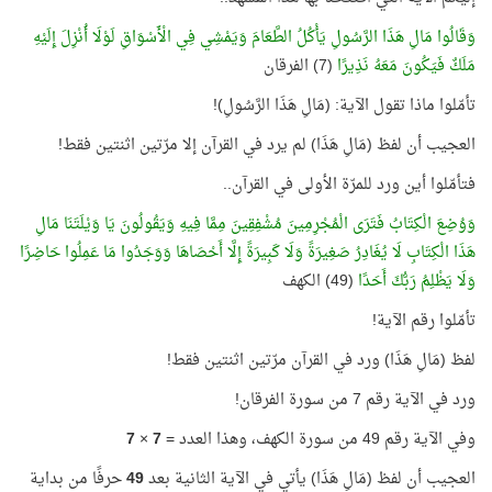
وَقَالُوا مَالِ هَذَا الرَّسُولِ يَأْكُلُ الطَّعَامَ وَيَمْشِي فِي الْأَسْوَاقِ لَوْلَا أُنْزِلَ إِلَيْهِ
مَلَكٌ فَيَكُونَ مَعَهُ نَذِيرًا
(7) الفرقان
تأمّلوا ماذا تقول الآية: (مَالِ هَذَا الرَّسُولِ)!
العجيب أن لفظ (مَالِ هَذَا) لم يرد في القرآن إلا مرّتين اثنتين فقط!
فتأمّلوا أين ورد للمرّة الأولى في القرآن..
وَوُضِعَ الْكِتَابُ فَتَرَى الْمُجْرِمِينَ مُشْفِقِينَ مِمَّا فِيهِ وَيَقُولُونَ يَا وَيْلَتَنَا مَالِ
هَذَا الْكِتَابِ لَا يُغَادِرُ صَغِيرَةً وَلَا كَبِيرَةً إِلَّا أَحْصَاهَا وَوَجَدُوا مَا عَمِلُوا حَاضِرًا
وَلَا يَظْلِمُ رَبُّكَ أَحَدًا
(49) الكهف
تأمّلوا رقم الآية!
لفظ (مَالِ هَذَا) ورد في القرآن مرّتين اثنتين فقط!
ورد في الآية رقم 7 من سورة الفرقان!
وفي الآية رقم 49 من سورة الكهف، وهذا العدد =
7
×
7
العجيب أن لفظ (مَالِ هَذَا) يأتي في الآية الثانية بعد
49
حرفًا من بداية