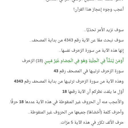
أعجب وجوه إعجاز هذا القرآن!
سوف نزيد الأمر تحدّيًا..
سوف نبحث معًا عن الآية رقم 4343 من بداية المصحف..
إنها هذه الآية من سورة الزخرف نفسها..
أَوَمَنْ يُنَشَّأُ فِي الْحِلْيَةِ وَهُوَ فِي الْخِصَامِ غَيْرُ مُبِينٍ
(18) الزخرف
سورة الزخرف ترتيبها في المصحف رقم
43
وهذه الآية من سورة الزخرف ترتيبها من بداية المصحف رقم
4343
أوّل ما يلفت نظركم أن الآية رقمها
18
والأعجب منه أن الحروف غير المنقوطة في هذه الآية عددها
18
حرفًا.
وأحرف كلمة (أَحْصَاهَا) جميعها من الحروف غير المنقوطة..
حرف الألف تكرّر في هذه الآية 5 مرّات.