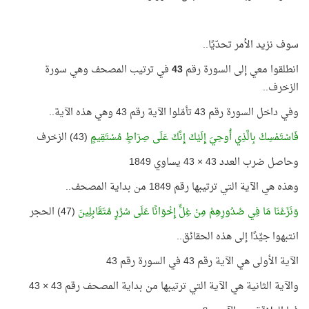
سوف نزيد الأمر تحدّيًا..
انطلقوا معي إلى السورة رقم
43
في ترتيب المصحف وهي سورة
الزخرف..
وفي داخل السورة رقم 43 تأمّلوا الآية رقم 43 وهي هذه الآية..
فَاسْتَمْسِكْ بِالَّذِي أُوحِيَ إِلَيْكَ إِنَّكَ عَلَى صِرَاطٍ مُسْتَقِيمٍ
(43) الزخرف
وحاصل ضرب العدد 43 × 43 يساوي 1849
وهذه هي الآية التي ترتيبها رقم 1849 من بداية المصحف..
وَنَزَعْنَا مَا فِي صُدُورِهِمْ مِنْ غِلٍّ إِخْوَانًا عَلَى سُرُرٍ مُتَقَابِلِينَ
(47) الحجر
انتبهوا جيِّدًا إلى هذه الحقائق..
الآية الأولى هي الآية رقم 43 في السورة رقم 43
والآية الثانية هي الآية التي ترتيبها من بداية المصحف رقم 43 × 43