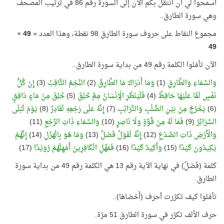
اسمحوا لي أن أنتقل بكم الآن إلى السورة رقم 86 في ترتيب المصحف
وهي سورة الطارق..
مجموع النقاط على حروف سورة الطارق 98 نقطة، وهذا العدد =
49
+
49
الآن تأمّلوا الكلمة رقم 49 من بداية سورة الطارق..
وَالسَّمَاءِ وَالطَّارِقِ
(1)
وَمَا أَدْرَاكَ مَا الطَّارِقُ
(2)
النَّجْمُ الثَّاقِبُ
(3)
إِنْ كُلُّ
نَفْسٍ لَمَّا عَلَيْهَا حَافِظٌ
(4)
فَلْيَنْظُرِ الْإِنْسَانُ مِمَّ خُلِقَ
(5)
خُلِقَ مِنْ مَاءٍ دَافِقٍ
(6)
يَخْرُجُ مِنْ بَيْنِ الصُّلْبِ وَالتَّرَائِبِ
(7)
إِنَّهُ عَلَى رَجْعِهِ لَقَادِرٌ
(8)
يَوْمَ تُبْلَى
السَّرَائِرُ
(9)
فَمَا لَهُ مِنْ قُوَّةٍ وَلَا نَاصِرٍ
(10)
وَالسَّمَاءِ ذَاتِ الرَّجْعِ
(11)
وَالْأَرْضِ ذَاتِ الصَّدْعِ
(12)
إِنَّهُ لَقَوْلٌ فَصْلٌ
(13)
وَمَا هُوَ بِالْهَزْلِ
(14)
إِنَّهُمْ
يَكِيدُونَ كَيْدًا
(15)
وَأَكِيدُ كَيْدًا
(16)
فَمَهِّلِ الْكَافِرِينَ أَمْهِلْهُمْ رُوَيْدًا
(17)
كلمة (فَصْلٌ) في نهاية الآية رقم 13 هي الكلمة رقم 49 من بداية سورة
الطارق.
تأمّلوا كيف تكرّرت أحرف (أَحْصَاهَا)..
حرف الألف تكرّر في سورة الطارق 51 مرّة.