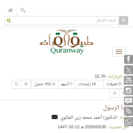
Toggle
navigation
عدد الزيارات:
15.7K
0 تعليقات
16 إعجابات
أسهم
352 تحميل
هذا الرسول
إعداد:
الدكتور/ أحمد محمد زين المنّاوي
آخر تحديث:
30‏/03‏/2026 هـ 12-10-1447