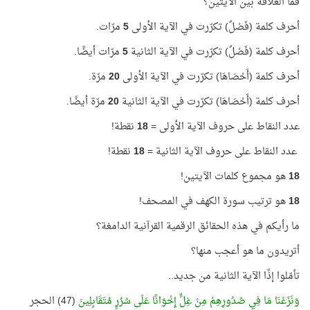
فما العلاقة بين الآيتين؟
أحرف كلمة (فَصْلٌ) تكرّرت في الآية الأولى
5
مرّات.
أحرف كلمة (فَصْلٌ) تكرّرت في الآية الثانية
5
مرّات أيضًا.
أحرف كلمة (أَحْصَاهَا) تكرّرت في الآية الأولى
20
مرّة.
أحرف كلمة (أَحْصَاهَا) تكرّرت في الآية الثانية
20
مرّة أيضًا.
عدد النقاط على حروف الآية الأولى =
18
نقطة!
عدد النقاط على حروف الآية الثانية =
18
نقطة!
18
هو مجموع كلمات الآيتين!
18
هو ترتيب سورة الكهف في المصحف!
ما رأيكم في هذه الحقائق الرقمية القرآنية الدامغة؟
أتريدون ما هو أعجب منها؟
تأمّلوا إذًا الآية الثانية من جديد..
وَنَزَعْنَا مَا فِي صُدُورِهِمْ مِنْ غِلٍّ إِخْوَانًا عَلَى سُرُرٍ مُتَقَابِلِينَ
(47) الحجر