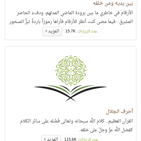
بين يديه ومن خلفه
الأرقام في خاطري ما بين برودة الماضي المدلهم، ودفء الحاضر
المشرق.. فيما مضى كنت أنظر للأرقام فأراها رموزاً باردةً تبزُّ الصخور
المزيد
عدد الزيارات:
15.7K
أحرف الجلال
القرآن العظيم.. كلام اللَّه سبحانه وتعالى فَضْله على سائر الكلام
كفضل اللَّه عزّ وجلّ على خلقه.
المزيد
عدد الزيارات:
115.6K