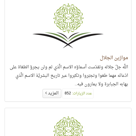
موازين الجلال
اللَّه جلّ جلاله وتقدّست أسماؤه الاسم الَّذي لم ولن يجرؤ الطغاة على
ادّعائه مهما طغوا وتجبّروا وتكبّروا عبر تاريخ البشريَّة الاسم الَّذي
يهابه الجبابرة ولا يمارون فيه..
المزيد
عدد الزيارات:
852