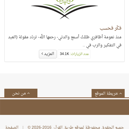
فكِّر فحسب
منذ نعومة أظافري ظللتُ أسمع والدتي- رحمها اللَّه- تردّد مقولة (العبد
في التفكير والرب في ..
المزيد
عدد الزيارات:
34.1K
من نحن
خريطة الموقع
جميع الحقوق محفوظة لموقع طريق القرآن 2016-2026 ©
|
الصفحة