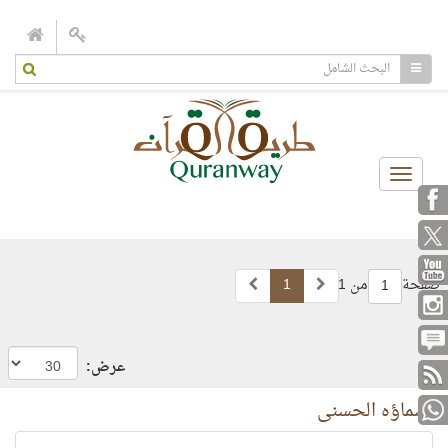
Toggle
navigation
صفحة
من 1
1
1
عرض:
أسماؤه الحسنى