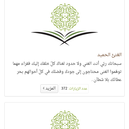
الغنيُّ الحميد
سبحانك ربّي أنت الغني ولا حدود لغناك كلّ خلقك إليك فقراء مهما
توهّموا الغنى محتاجون إلى جودك وفضلك في كلّ أحوالهم بحر
عطائك بلا شطآن..
المزيد
عدد الزيارات:
372