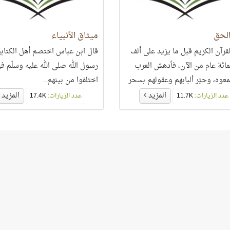
الحق
ميثاق الأنبياء
لقرآن الكريم قبل ما يزيد على ألف
قال ابن عباس اختصم أهل الكتابي
مائة عام من الآن، فأدهش العرب
رسول الله صلى الله عليه وسلّم في
سمعوه، وحيّر ألبابهم وعقولهم بسحر
اختلفوا من بينهم..
 ودقّة ائتلاف ألفاظه، ...
المزيد
المزيد
عدد الزيارات:
11.7K
عدد الزيارات:
17.4K