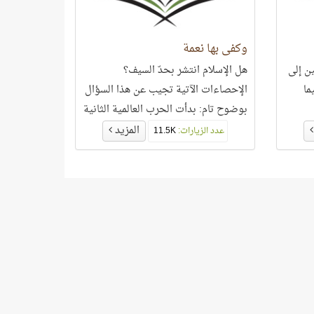
وكفى بها نعمة
ن إلى
هل الإسلام انتشر بحدّ السيف؟
ما
الإحصاءات الآتية تجيب عن هذا السؤال
بوضوح تام: بدأت الحرب العالمية الثانية
في سنة 1937 وانتهت في سنة 1945
المزيد
عدد الزيارات:
11.5K
وخلال هذه الفترة التي لا تتجاوز تسع
سنوات أزهقت أرواح نحو 61.8