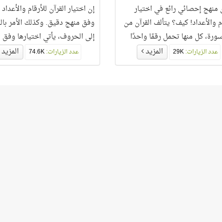
ن منهج إحصائي رائع في اختيار
إن اختيار القرآن للأرقام والأعداد 
ام والأعداد! كيف؟ يتألف القرآن من
وفق منهج دقيق. وكذلك الأمر بال
1 سورة، كل منها تحمل رقمًا واحدًا
إلى الحروف، يأتي اختيارها وفق 
لى ترتيبها في المصحف، وبذلك
محكم. و
المزيد
المزيد
عدد الزيارات:
29K
عدد الزيارات:
74.6K
يكون لدينا سلسلة الأرقام والأعداد من 1