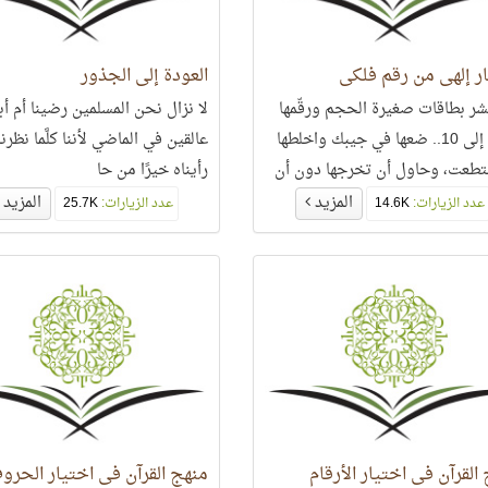
ر إلهي من رقم فلكي
العودة إلى الجذور
ر بطاقات صغيرة الحجم ورقّمها
لا نزال نحن المسلمين رضينا أم أبي
من 1 إلى 10.. ضعها في جيبك واخلطها
عالقين في الماضي لأننا كلَّما نظرنا
تطعت، وحاول أن تخرجها دون أن
رأيناه خيرًا من حا
ليها الواحدة
المزيد
المزيد
عدد الزيارات:
14.6K
عدد الزيارات:
25.7K
القرآن في اختيار الأرقام
منهج القرآن في اختيار الحرو