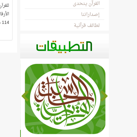
القرآن يتحدى
للقرآ
إصداراتنا
الأرق
14
لطائف قرآنية
يدل ع
إلى