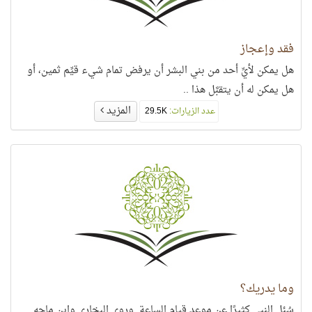
فقد وإعجاز
هل يمكن لأيِّ أحد من بني البشر أن يرفض تمام شيء قيِّم ثمين، أو
هل يمكن له أن يتقبَّل هذا ..
المزيد
عدد الزيارات:
29.5K
وما يدريك؟
سُئل النبي كثيرًا عن موعد قيام الساعة. وروى البخاري وابن ماجه