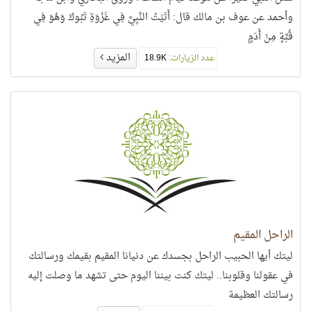
وأحمد عن عوف بن مالك قال: أَتَيْتُ النَّبِيَّ فِي غَزْوَةِ تَبُوكَ وَهُوَ فِي
قُبَّةٍ مِنْ أَدَمٍ
المزيد
عدد الزيارات:
18.9K
الراحل المقيم
ليتك أيها الحبيب الراحل بجسدك عن دنيانا المقيم بقيمك ورسالتك
في عقولنا وقلوبنا.. ليتك كنت بيننا اليوم حتى تشهد ما وصلت إليه
رسالتك العظيمة