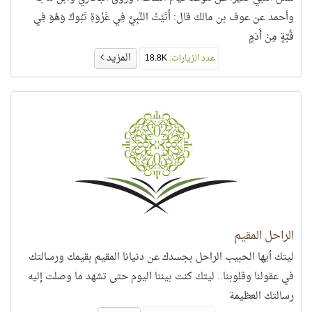
وأحمد عن عوف بن مالك قال: أَتَيْتُ النَّبِيَّ فِي غَزْوَةِ تَبُوكَ وَهُوَ فِي
قُبَّةٍ مِنْ أَدَمٍ
المزيد
عدد الزيارات:
18.8K
الراحل المقيم
ليتك أيها الحبيب الراحل بجسدك عن دنيانا المقيم بقيمك ورسالتك
في عقولنا وقلوبنا.. ليتك كنت بيننا اليوم حتى تشهد ما وصلت إليه
رسالتك العظيمة