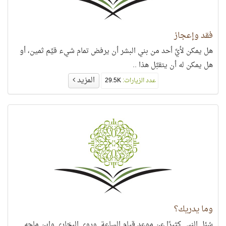
فقد وإعجاز
هل يمكن لأيِّ أحد من بني البشر أن يرفض تمام شيء قيِّم ثمين، أو
هل يمكن له أن يتقبَّل هذا ..
المزيد
عدد الزيارات:
29.5K
وما يدريك؟
سُئل النبي كثيرًا عن موعد قيام الساعة. وروى البخاري وابن ماجه