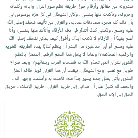
تنشرونه من حقائق وأرقام حول طريقة نظم سور القرآن وآياته وكلماته
وحروفه، وتأكدت منها بنفسي.. وكان الشيطان في كل مرّة يوسوس لي
بأن ذلك كله مجرد مصادفات عددية، والقرآن من تأليف مُحمَّد [صلى الله
عليه وسلّم]، ولكنني كنتُ أتفكّر في دقة الأرقام وأتأكد منها بنفسي، وأنا
أعلم يقينًا أن الأرقام لا تكذب أبدًا.. وأقول كيف يمكن لمُحمَّد [صلى الله
عليه وسلّم] أو أي أحد غيره من البشر أن ينظم كتابًا بهذه الطريقة اللغوية
والرقمية المحكمة؟! ولماذا لا يخل هذا النظم الرقمي المذهل بالنظم
اللّغوي للقرآن الذي تحدّى الله به فصحاء العرب وبلغائهم؟! وبعد صراع
طويل مع نفسي ومع الشيطان، تيقنت أن هذا القرآن فوق طاقة العقل
البشري يأتي بمثل جذء يسير جدًا منه، فآمنت به وأسلمت وجهي لله..
والحمد لله كثيرًا على أن هداني إلى طريق القرآن.. طريق الإسلام.. طريق
الحق إلى الإله الحق.