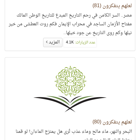
لعلهم يتفكرون (81)
مصر.. السر الكامن في رحم التاريخ المبدع للتاريخ الوطن المالك
مفتاح الأزمان الساجد في محراب الإيمان فكم روت العطشى من خير
نيلها وكم روى التاريخ عن جود خيلها..
المزيد
عدد الزيارات:
4.1K
لعلهم يتفكرون (80)
البحر والنهر، ماء مالح وماء عذب تُرى هل يمتزج الماءان! لو قمنا