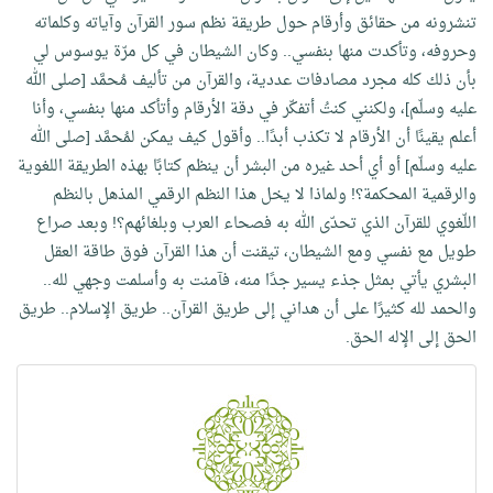
تنشرونه من حقائق وأرقام حول طريقة نظم سور القرآن وآياته وكلماته
وحروفه، وتأكدت منها بنفسي.. وكان الشيطان في كل مرّة يوسوس لي
بأن ذلك كله مجرد مصادفات عددية، والقرآن من تأليف مُحمَّد [صلى الله
عليه وسلّم]، ولكنني كنتُ أتفكّر في دقة الأرقام وأتأكد منها بنفسي، وأنا
أعلم يقينًا أن الأرقام لا تكذب أبدًا.. وأقول كيف يمكن لمُحمَّد [صلى الله
عليه وسلّم] أو أي أحد غيره من البشر أن ينظم كتابًا بهذه الطريقة اللغوية
والرقمية المحكمة؟! ولماذا لا يخل هذا النظم الرقمي المذهل بالنظم
اللّغوي للقرآن الذي تحدّى الله به فصحاء العرب وبلغائهم؟! وبعد صراع
طويل مع نفسي ومع الشيطان، تيقنت أن هذا القرآن فوق طاقة العقل
البشري يأتي بمثل جذء يسير جدًا منه، فآمنت به وأسلمت وجهي لله..
والحمد لله كثيرًا على أن هداني إلى طريق القرآن.. طريق الإسلام.. طريق
الحق إلى الإله الحق.