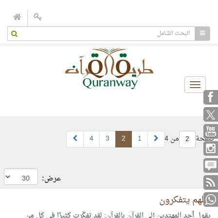
Toggle
navigation
صفحة
من 4
1
2
3
4
2
عرض:
لعلهم يتفكرون
يقول أحد المهتدين إلى القرآن بالقرآن: لقد تفكّرت كثيرًا في كل من