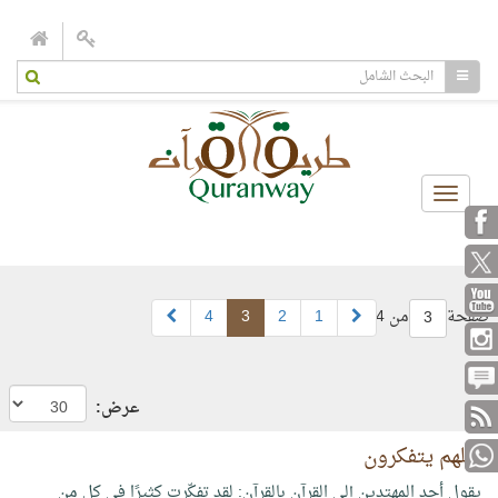
Toggle
navigation
صفحة
من 4
1
2
3
4
3
عرض:
لعلهم يتفكرون
يقول أحد المهتدين إلى القرآن بالقرآن: لقد تفكّرت كثيرًا في كل من