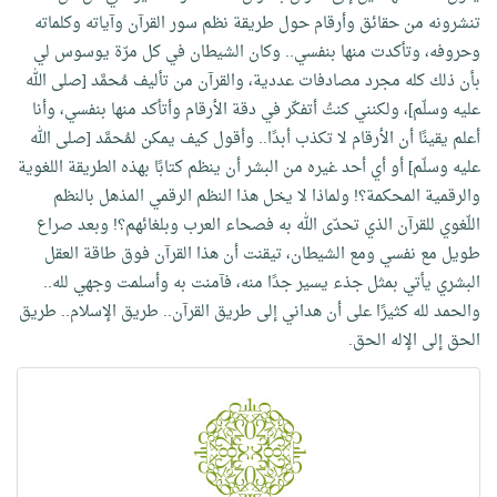
تنشرونه من حقائق وأرقام حول طريقة نظم سور القرآن وآياته وكلماته
وحروفه، وتأكدت منها بنفسي.. وكان الشيطان في كل مرّة يوسوس لي
بأن ذلك كله مجرد مصادفات عددية، والقرآن من تأليف مُحمَّد [صلى الله
عليه وسلّم]، ولكنني كنتُ أتفكّر في دقة الأرقام وأتأكد منها بنفسي، وأنا
أعلم يقينًا أن الأرقام لا تكذب أبدًا.. وأقول كيف يمكن لمُحمَّد [صلى الله
عليه وسلّم] أو أي أحد غيره من البشر أن ينظم كتابًا بهذه الطريقة اللغوية
والرقمية المحكمة؟! ولماذا لا يخل هذا النظم الرقمي المذهل بالنظم
اللّغوي للقرآن الذي تحدّى الله به فصحاء العرب وبلغائهم؟! وبعد صراع
طويل مع نفسي ومع الشيطان، تيقنت أن هذا القرآن فوق طاقة العقل
البشري يأتي بمثل جذء يسير جدًا منه، فآمنت به وأسلمت وجهي لله..
والحمد لله كثيرًا على أن هداني إلى طريق القرآن.. طريق الإسلام.. طريق
الحق إلى الإله الحق.