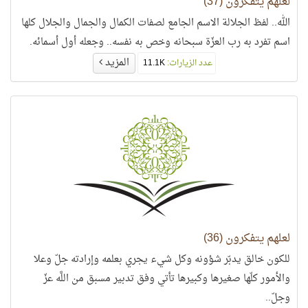
لعلهم يتفكرون (37)
الله.. لفظ الجلالة الاسم الجامع لصفات الكمال والجمال والجلال كلها
اسم تفرد به رب العزّة سبحانه وخص به نفسه.. وجعله أول أسمائه.
المزيد
عدد الزيارات:
11.1K
لعلهم يتفكرون (36)
للكون خالق يدبّر شؤونه وكل شيء يجري بعلمه وإرادته جلّ وعلا
والأمور كلّها صغيرها وكبيرها تأتي وفق تدبير مسبق من اللَّه عزّ
وجلّ..