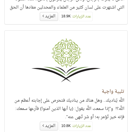
التي اشتهرت على لسان كثير من العلماء والمحدثين مفادها أن الحق
المزيد
عدد الزيارات:
18.9K
تلبية واجبة
اللَّه يُناديك.. وهل هناك من يناديك فتحرص على إجابته أعظم من
اللَّه؟! و"إذا سمعت اللَّه يقول: (يا أيها الذين آمنوا) فأرعها سمعك:
فإنه خير تُؤمر به؛ أو شر تُنهى عنه".
المزيد
عدد الزيارات:
10.8K