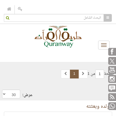
Toggle
navigation
صفحة
من 1
1
1
عرض:
مولده وبعثته