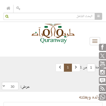
Toggle
navigation
صفحة
من 1
1
1
عرض:
مولده وبعثته