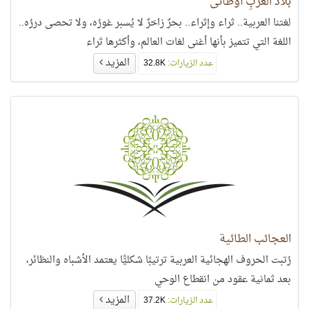
بلاد العُرْبِ أوطاني
لغتنا العربية.. ثراء وإثراء.. بحرٌ زاخرٌ لا يُسبر غورُه، ولا تحصى دررُه..
اللغة التي تتميز بأنها أغنى لغات العالم، وأكثرها ثراء
المزيد
عدد الزيارات:
32.8K
العجائب الطائية
رُتبت الحروف الهجائية العربية ترتيبًا شكليًّا يعتمد الأشباه والنظائر،
بعد ثمانية عقود من انقطاع الوحي
المزيد
عدد الزيارات:
37.2K