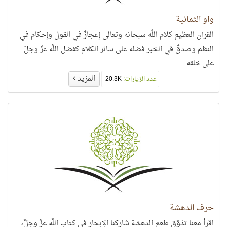
واو الثمانية
القرآن العظيم كلام اللَّه سبحانه وتعالى إعجازٌ في القول وإحكام في
النظم وصدقٌ في الخبر فضله على سائر الكلام كفضل اللَّه عزّ وجلّ
على خلقه..
المزيد
عدد الزيارات:
20.3K
حرف الدهشة
اقرأ معنا تذوَّق طعم الدهشة شاركنا الإبحار في كتاب اللَّه عزَّ وجلَّ،