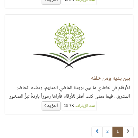
عدد الزيارات:
46.3K
توقيفية، فإن ترتيبها أيضًا توقيفي، وهذا ما سوف يتأكَّد لدينا من
خلال الارتباط الوثيق بين حروف القرآن وترتيبها الهجائي، من خلال
نظام دقيق جدًّا لا يحتمل التأويل. الحروف المقطَّعة هي الحروف
الهجائية التي ابتدأ الله تعالى بها 29 سورة من سور القرآن.
بين يديه ومن خلفه
الأرقام في خاطري ما بين برودة الماضي المدلهم، ودفء الحاضر
المشرق.. فيما مضى كنت أنظر للأرقام فأراها رموزاً باردةً تبزُّ الصخور
المزيد
عدد الزيارات:
15.7K
2
1