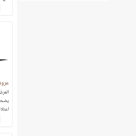
عروش
العرش
يضحي 
اعتلائ