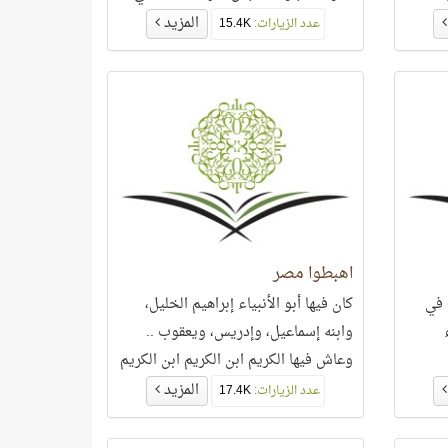
صدرك.. وتلوح أمام ناظريك غابة من
المزيد
عدد الزيارات:
15.4K
علامات الاستفهام!!
اهبطوا مصر
 في
كان فيها أبو الأنبياء إبراهيم الخليل،
وابنه إسماعيل، وإدريس، ويعقوب ..
وعاش فيها الكريم ابن الكريم ابن الكريم
ابن الكريم ابن الكريم، يوسف .. ومات
المزيد
عدد الزيارات:
17.4K
فيها! ولد فيها كليم اللَّه موسى وأخوه
هارون- عليهما السلام-. منها تزوّج