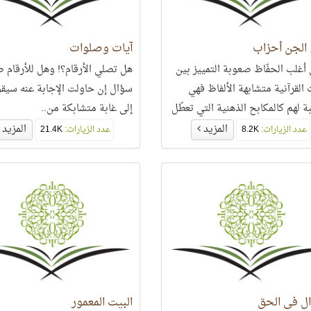
 الجن أحزاب
آيات وصلوات
 أغلب الحفّاظ صعوبة التمييز بين
هل تصلي الأرقام؟! وهل للأرقام ص
 القرآنية متشابهة الألفاظ فهي
سؤال إن حاولت الإجابة عنه سيق
ة لهم كالمكابح الذهنية التي تعطّل
إلى غابة متشابكة من..
بية سردهم للقرآن الكريم..
المزيد
المزيد
عدد الزيارات:
8.2K
عدد الزيارات:
21.4K
ال في الحق
البيت المعمور