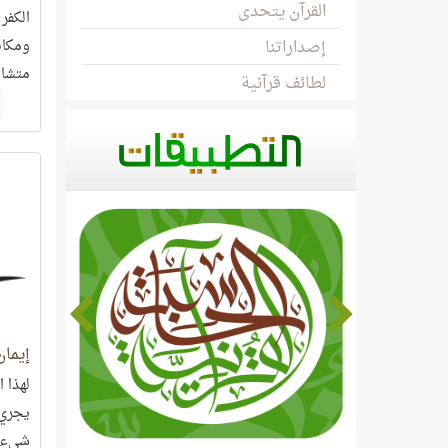
القرآن يتحدى
الكفر 
إصداراتنا
ومكان
متشاب
لطائف قرآنية
دليلًا
كيفية
إيمان
لهذا 
يجري ب
شيء و