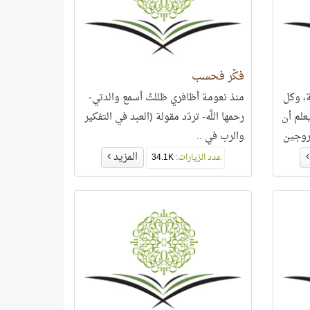
فكِّر فحسب
ة، وكل
منذ نعومة أظافري ظللتُ أسمع والدتي-
علم أن
رحمها اللَّه- تردّد مقولة (العبد في التفكير
روجين
والرب في ..
المزيد
عدد الزيارات:
34.1K