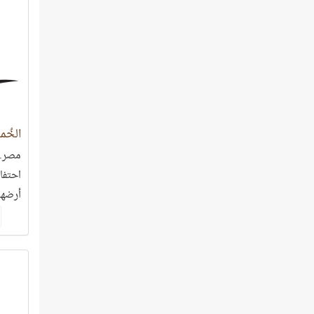
الخُم
مصر..
احتفا
أرضها