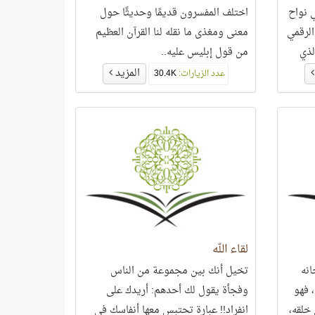
ي نواح
اختلف المفسرون قديمًا وحديثًا حول
لرقمي
معنى ومغذى ما نقله لنا القرآن العظيم
لذي
من قول إبليس عليه..
المزيد
عدد الزيارات:
30.4K
لقاء الله
انه
تخيل أنك بين مجموعة من الناس
 فهو
وفجأة يقول لك أحدهم: أريدك على
خلقه،
انفراد!! عبارة تحتبس معها أنفاسك في