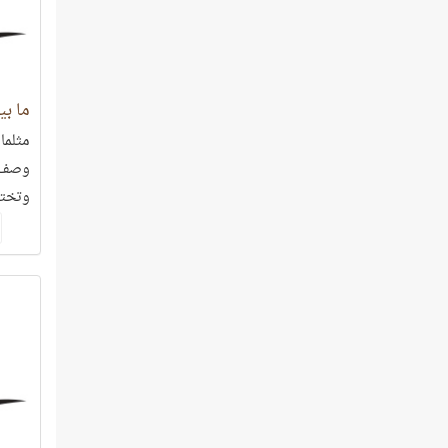
ما بي
مثلما 
وصف ف
وتختبر