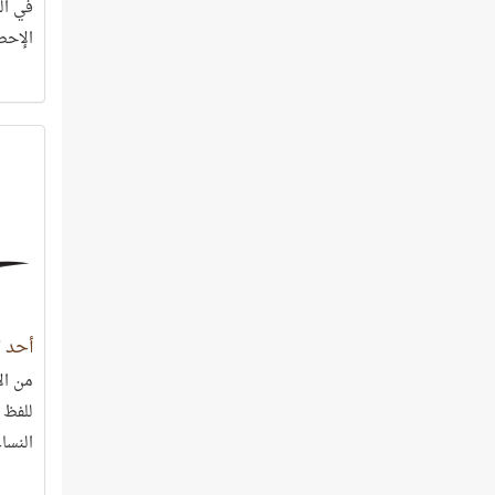
في الق
الإحص
هذا ا
مصدر 
أحد 
من الأ
للفظ 
النساء
ثماني