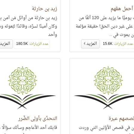
حمل همَّهم
زيد بن حارثة
يموت يوميًّا ما يزيد على 120 ألفًا من
زيد بن حارثة من أوائل مَن آمن
 على غير دين الحق! حقيقة مؤلمة
وكان أمينًا لسرِّه، وقائدًا لبُعوثه و
أن يموت في ..
وأحد
المزيد
المزيد
عدد الزيارات:
15.6K
عدد الزيارات:
180.5K
صصهم عبرة
التحدِّي بأُولِي الضَّرر
ن في قصص الأوَّلين التي وردت
قابلك أحد الأعاجم وسألك سؤالًا مب