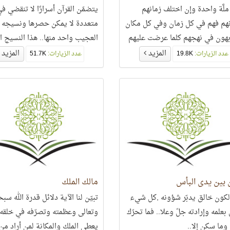
ملَّة واحدة وإن اختلف زمانهم
يتضمّن القرآن أسرارًا لا تنقضي ف
هم فهم في كل زمان وفي كل مكان
متعددة لا يمكن حصرها ونسيجه ا
هون في نهجهم كلما عرضت عليهم
العجيب واحد منها.. هذا النسيج ا
 حاسمًا لم يفكروا فيه بل فكروا في
يدهشك ويبهرك بأقل ما فيه..
المزيد
المزيد
عدد الزيارات:
19.8K
عدد الزيارات:
51.7K
 دحضه وتكذيبه..
 بين يدي البأس
مالك الملك
الكون خالق يدبّر شؤونه ,كل شيء
تبيّن لنا الآية دلائل قدرة الله سبح
علمه وإرادته جلّ وعلا.. فما تحرّك
وتعالى وعظمته وتصرّفه في خلقه،
ما سكن إلا..
يعطي الملك والمكانة لمن أراد من 