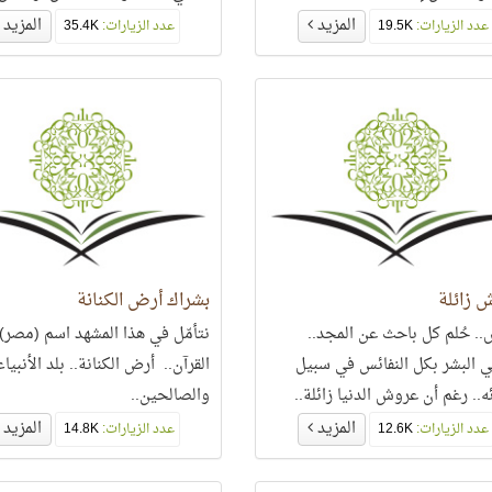
وينزعه ممن يشاء
المزيد
المزيد
عدد الزيارات:
19.5K
عدد الزيارات:
35.4K
 زائلة
بشراك أرض الكنانة
.. حُلم كل باحث عن المجد..
نتأمّل في هذا المشهد اسم (مصر)
البشر بكل النفائس في سبيل
القرآن.. أرض الكنانة.. بلد الأنبياء
ه.. رغم أن عروش الدنيا زائلة..
والصالحين..
المزيد
المزيد
عدد الزيارات:
12.6K
عدد الزيارات:
14.8K