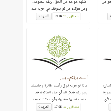
هو من
أضلهم هواهم عن الحق، برغم سطوعه..
ومن هؤلاء من لم يتوقف في حربه ضد
القرآن العظيم بادّعاء
المزيد
عدد الزيارات:
19.1K
ألست بربِّكم.. بلى
نسان،
ماذا لو مرت فوق رأسك طائرة وجليسك
 صورة
بجوارك، فذكر لك أن هذه الطائرة، قد
 لأن
صنعت نفسها بنفسها، وأن مكوّنات هذه
الطائرة قد
المزيد
عدد الزيارات:
17.9K