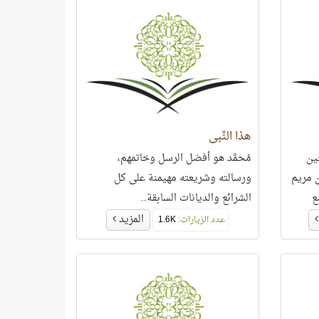
إبراهيم الخليل هاجر، فأنجب منها
إسماعيل- عليهما السلام-، ومنها تزوّج
سيد ولد آدم مُحمَّد ماريّا فأنجب منها
ابنه إبراهيم!
هذا النَّبي
ين
مُحمَّد هو أفضل الرسل وخاتمهم،
ن مريم
ورسالته وشريعته مهيمنة على كل
ع
الشرائع والديانات السابقة..
المزيد
عدد الزيارات:
1.6K