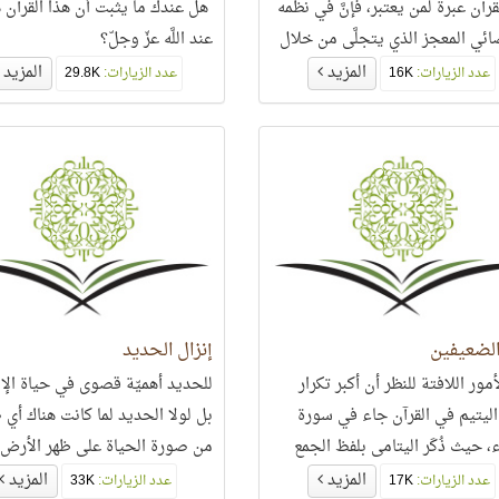
رآن عبرة لمن يعتبر، فإنَّ في نظمه
هل عندك ما يثبت أن هذا القرآن 
ائي المعجز الذي يتجلَّى من خلال
عند اللَّه عزّ وجلّ؟
لمشهد عبرة لكلِّ من يشكِّك في
المزيد
المزيد
عدد الزيارات:
16K
عدد الزيارات:
29.8K
هذا الكتاب الخالد.
الضعيفين
إنزال الحديد
مور اللافتة للنظر أن أكبر تكرار
للحديد أهميّة قصوى في حياة الإ
اليتيم في القرآن جاء في سورة
بل لولا الحديد لما كانت هناك أي
، حيث ذُكَر اليتامى بلفظ الجمع
من صورة الحياة على ظهر الأرض،
 مرات،
وجود الحديد في
المزيد
المزيد
عدد الزيارات:
17K
عدد الزيارات:
33K