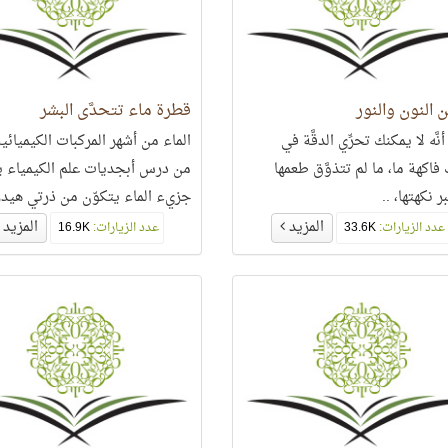
ن النون والنور
قطرة ماء تتحدَّى البشر
أنَّه لا يمكنك تحرِّي الدقَّة في
الماء من أشهر المركبات الكيميائي
اكهة ما، ما لم تتذوَّق طعمها
من درس أبجديات علم الكيمياء ي
 نكهتها، ..
جزيء الماء يتكوّن من ذرتي هيد
وذرة أوكسجين،
المزيد
المزيد
عدد الزيارات:
33.6K
عدد الزيارات:
16.9K