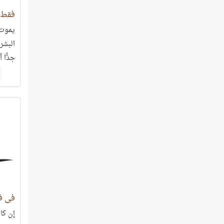
فقط أ
البشر
جدًّا 
في ق
إن كا