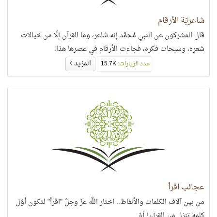
شاعريّة الأرقام
قال المشركون عن النبي مُحمَّد إنه شاعر، وما القرآن إلّا من خيالات
شعره، وسبحات فكره، فجاءت الأرقام في عصرها هذا،
المزيد
عدد الزيارات:
15.7K
عجائب اقرأ
من بين آلاف الكلمات والألفاظ.. اختار اللَّه عزّ وجلّ "اقرأ" لتكون أوّل
كلمة تنزل من القرآن! أوّ