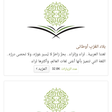
بلاد العُرْبِ أوطاني
لغتنا العربية.. ثراء وإثراء.. بحرٌ زاخرٌ لا يُسبر غورُه، ولا تحصى دررُه..
اللغة التي تتميز بأنها أغنى لغات العالم، وأكثرها ثراء
المزيد
عدد الزيارات:
32.8K