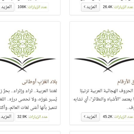
ان يمكن أن تُرتَّب بها سور القرآن..
كلمات وحروف آية الدين.
المزيد
المزيد
عدد الزيارات:
26.4K
عدد الزيارات:
108K
الأرقام
بلاد العُرْبِ أوطاني
الحروف الهجائية العربية ترتيبًا
لغتنا العربية.. ثراء وإثراء.. بحرٌ زا
ا يعتمد "الأشباه والنظائر"، أي تشابه
يُسبر غورُه، ولا تحصى دررُه.. اللغ
ف..
تتميز بأنها أغنى لغات العالم، وأكث
ثراء
المزيد
المزيد
عدد الزيارات:
45.2K
عدد الزيارات:
32.9K