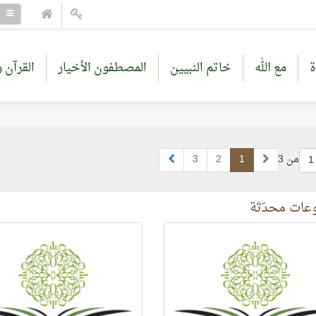
ة
مع الله
خاتم النبيين
المصطفون الأخيار
القرآن و
من 3
1
2
3
1
ات محدّثة