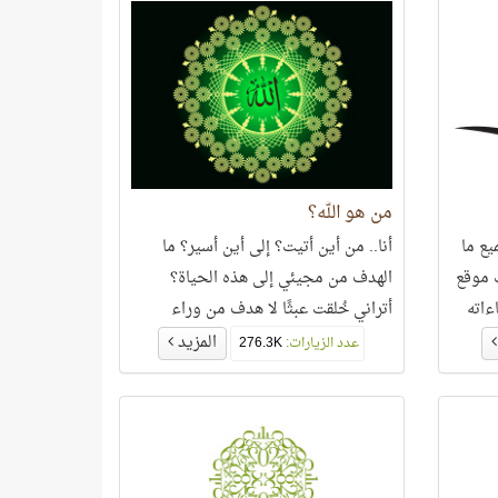
من هو الله؟
يع ما
أنا.. من أين أتيت؟ إلى أين أسير؟ ما
 موقع
الهدف من مجيئي إلى هذه الحياة؟
ءاته
أتراني خُلقت عبثًا لا هدف من وراء
إلى
وجودي في هذه الحياة؟ أم أن هناك هدفًا
المزيد
عدد الزيارات:
276.3K
من وراء وجودي؟ كيف أتيت إلى هذه
الحياة؟ هل وُجدت مصادفة كما يقول
بعضهم؟ وما مدى صدقية هذا الأمر؟ هل
تستطيع المصادفة أن توجد كل هذا
الجمال والكمال في كل شيء في الكون؟