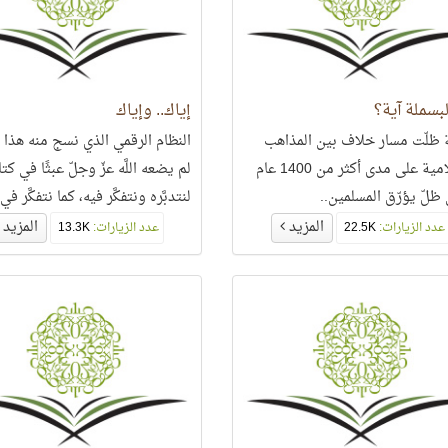
بسملة آية؟
إياك.. وإياك
ظلّت مسار خلاف بين المذاهب
النظام الرقمي الذي نسج منه هذا ا
الإسلامية على مدى أكثر من 1400 عام
لم يضعه اللَّه عزّ وجلّ عبثًا في كتا
ظلّ يؤرّق المسلمين..
لنتدبَّره ونتفكَّر فيه، كما نتفكَّر ف
كلماته وآياته،
المزيد
المزيد
عدد الزيارات:
22.5K
عدد الزيارات:
13.3K