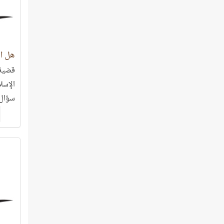
هل ال
قضية 
سؤال 