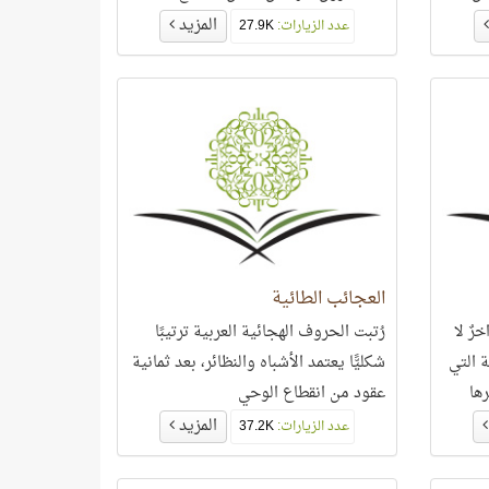
والسعيد من اغتنم هذه المواسم واجتهد
المزيد
عدد الزيارات:
27.9K
فيها
العجائب الطائية
خرٌ لا
رُتبت الحروف الهجائية العربية ترتيبًا
ة التي
شكليًّا يعتمد الأشباه والنظائر، بعد ثمانية
رها
عقود من انقطاع الوحي
المزيد
عدد الزيارات:
37.2K