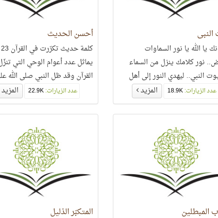
النبي
أحسن الحديث
ك يا الله يا نور السماوات
كل
ض.. نور كلامك ينزل من السماء
يماثل عدد أعوام الوحي التي تنزّل 
وت النبي.. ليهدي النور إلى أهل
القرآن وقد ظل النبي صلى الله علي
..
وسلّم يحدّث الناس بالوحي 23 عامًا..
المزيد
المزيد
عدد الزيارات:
18.9K
عدد الزيارات:
22.9K
ب المبطلين
المتكبّر الذليل