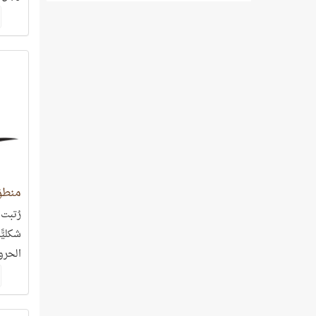
التي ك
منطق 
رُتبت 
شكليًّ
الحرو