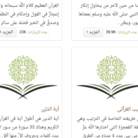
نا من حين لآخر من يحاول إنكار
القرآن العظيم كلام اللَّه سبحانه و
النبي صلى الله عليه وسلم بمعناها
إعجازٌ في القول وإحكام في النظم
ور، ويظن..
وصدقٌ في الخبر فضله على سائر ا
كفضل اللَّه عزّ وجلّ على خلقه.
المزيد
المزيد
عدد الزيارات:
39.9K
عدد الزيارات:
23K
يب القرآني
آية الدَيْن
ن طريقته الخاصة في الترتيب وهي
آية الدين هي أطول آية في القرآن
ة المُعجزة التي اختارها الله عزّ
الكريم وهناك 33 سورة من سور
من بين عدد لا متناهٍ من الطرق
عدد كلمات وحروف كلٌ منها أقل 