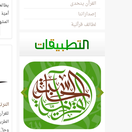
القرآن يتحدى
يطالع
إصداراتنا
أميّة 
المشه
لطائف قرآنية
الترت
للقرآ
الطريق
وجلّ 