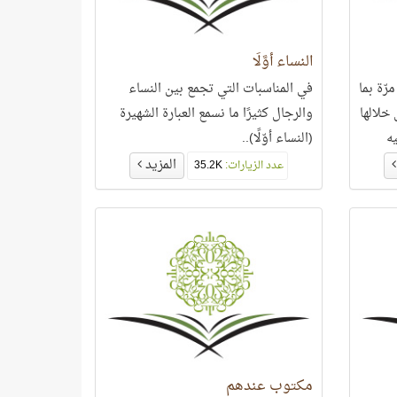
النساء أوَّلًا
مة حديث تكرّرت في القرآن 23 مرّة بما
في المناسبات التي تجمع بين النساء
خلالها
والرجال كثيرًا ما نسمع العبارة الشهيرة
ه
(النساء أوّلًا)..
المزيد
عدد الزيارات:
35.2K
مكتوب عندهم