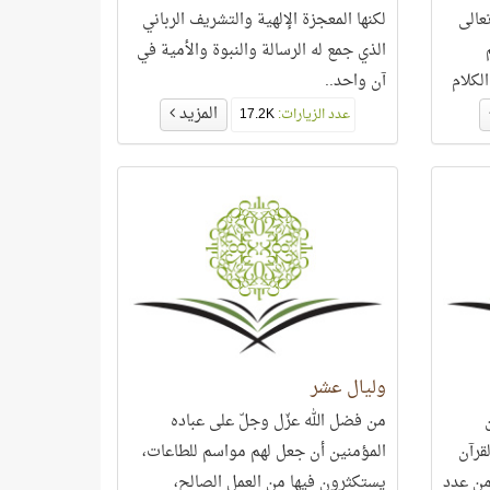
تعالى
لكنها المعجزة الإلهية والتشريف الرباني
الذي جمع له الرسالة والنبوة والأمية في
لكلام
آن واحد..
المزيد
عدد الزيارات:
17.2K
وليال عشر
من فضل الله عزّل وجلّ على عباده
 القرآن
المؤمنين أن جعل لهم مواسم للطاعات،
من عدد
يستكثرون فيها من العمل الصالح،