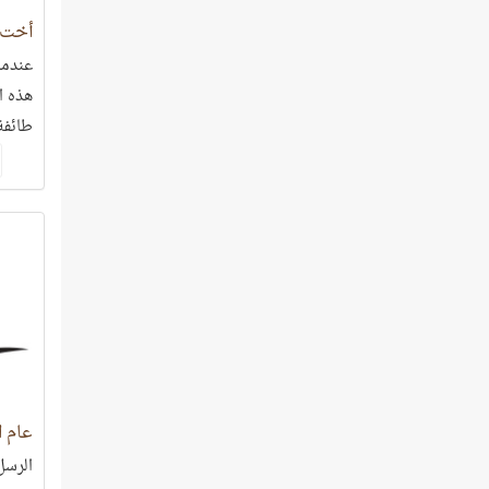
أخت 
عندما
هذه ال
طائفة
عام ا
الرسل