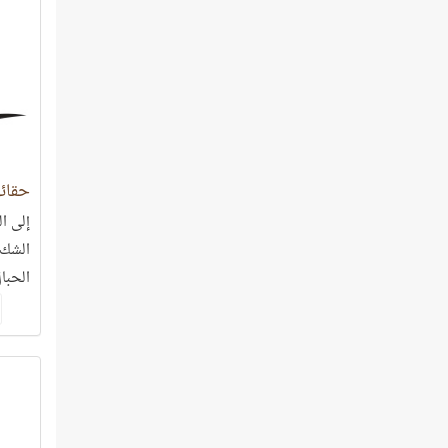
حقائ
إلى ا
الشك 
الحبال