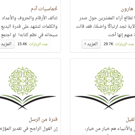
هارون
خُماسيات آدم
 تطالع آراء المفسّرين حول صدر
تتآلف الأرقام والحروف والأعداد
آية تجد ارتباكًا واضحًا، فقد قالت
والكلمات لتشهد على قدرة البديع
 منهم إنها أخت
سبحانه في نظم كتابه! لو اجتمع 
والجن على أن يقدّموا كلمة أو يؤ
المزيد
المزيد
عدد الزيارات:
29.7K
عدد الزيارات:
15.4K
في كتاب اللَّه ما استطاعوا ذلك!
لفيل
فترة من الرسل
 والأنبياء هم خيار من خيار،
إن القول الراجح في تقدير المؤرّخ