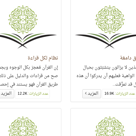
ق دامغة
نظام لكل قراءة
لذين لا يزالون يتشبّثون بحبال
إن القرآن مُعجز بكل الوجوه وبجم
الواهية فعليهم أن يدركوا أن هذه
صح من قراءات والدليل على ذلك
 قد تمزَّقت..
طريق القرآن فهو يستند في إحصا
إلى قواعد الإملاء الحديثة وليس 
المزيد
المزيد
عدد الزيارات:
16.9K
عدد الزيارات:
12.2K
الرسم العُثماني