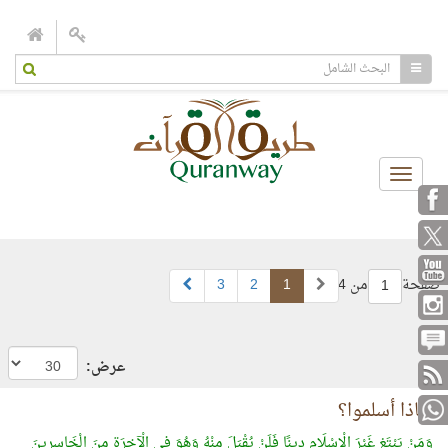
Toggle
navigation
صفحة
من 4
1
2
3
1
عرض:
لماذا أسلموا؟
وَمَنْ يَبْتَغِ غَيْرَ الْإِسْلَامِ دِينًا فَلَنْ يُقْبَلَ مِنْهُ وَهُوَ فِي الْآخِرَةِ مِنَ الْخَاسِرِينَ