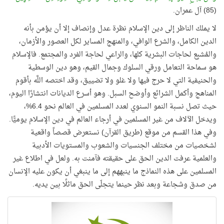
(85) آل عمران.
لا يملك الناظر إلى دين الإسلام نظرة عدل وإنصاف إلا أن يؤمن بأنه
الدين الكامل، والشرع الوافي، والمنهج المساير لكل العصور والأزمان،
والمُشبِع لحاجات البشرية كلها، والراعي لحاجة الفرد والمجتمع. فالإسلام
هو سماحة التعامل ورقي السلوك وجمال القيم، وهو دين الوسطية
والحنيفية التي لا حرج فيها ولا غلو ولا تضييق، وقد اختصه اللَّه بأقوم
المناهج وأكمل الشرائع وأوضح السبل. وهو أسرع الديانات انتشارًا اليوم،
حيث تصل نسبة النمو السنوي لعدد المسلمين في العالم نحو 6.4%،
ويدخل الآلاف من غير المسلمين في أرجاء العالم في دين الإسلام يوميًّا.
وفي هذا القسم من موقع (طريق القرآن) نستعرض قصصاً واقعية
لشخصيات من مختلف الجنسيات والشعوب والمستويات الأدبية
والعلمية عرفت الدين الحق على حقيقته فآمنت به. ولعل في اطلاع غير
المسلمين على هذه النماذج ما ينبههم إلى ما ينبغي أن يكون عليه الإنسان
من صدق وشجاعة وبعد نظر حينما يتجلّى الحق ماثلًا بين يديه.