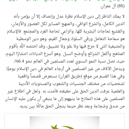
(85) آل عمران.
لا يملك الناظر إلى دين الإسلام نظرة عدل وإنصاف إلا أن يؤمن بأنه
الدين الكامل، والشرع الوافي، والمنهج المساير لكل العصور والأزمان،
والمُشبِع لحاجات البشرية كلها، والراعي لحاجة الفرد والمجتمع. فالإسلام
هو سماحة التعامل ورقي السلوك وجمال القيم، وهو دين الوسطية
والحنيفية التي لا حرج فيها ولا غلو ولا تضييق، وقد اختصه اللَّه بأقوم
المناهج وأكمل الشرائع وأوضح السبل. وهو أسرع الديانات انتشارًا اليوم،
حيث تصل نسبة النمو السنوي لعدد المسلمين في العالم نحو 6.4%،
ويدخل الآلاف من غير المسلمين في أرجاء العالم في دين الإسلام يوميًّا.
وفي هذا القسم من موقع (طريق القرآن) نستعرض قصصاً واقعية
لشخصيات من مختلف الجنسيات والشعوب والمستويات الأدبية
والعلمية عرفت الدين الحق على حقيقته فآمنت به. ولعل في اطلاع غير
المسلمين على هذه النماذج ما ينبههم إلى ما ينبغي أن يكون عليه الإنسان
من صدق وشجاعة وبعد نظر حينما يتجلّى الحق ماثلًا بين يديه.