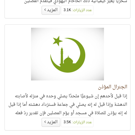
سحريًّا يغيِّر كيميائية ذلك الحاخام اليهودي فيتقدم المصلين
المسلمين في طرفة عين..
المزيد
عدد الزيارات:
3.1K
الجنرال المؤذن
إذا قيل لأحدهم إن شيوعيًّا ملحدًا يصلي وحده في منزله لأصابته
الدهشة وإذا قيل له إنه يصلي في جماعة فستزداد دهشته أما إذا قيل
له إنه يؤذن للصلاة في مسجد أو يؤم المصلين فإن تقدير ردّ فعله
متروك لك..
المزيد
عدد الزيارات:
3.5K