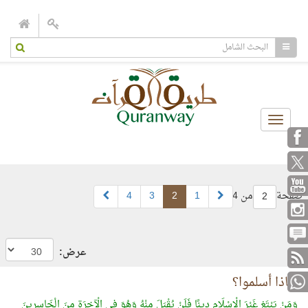
Toggle
navigation
صفحة
من 4
1
2
3
4
2
عرض:
لماذا أسلموا؟
وَمَنْ يَبْتَغِ غَيْرَ الْإِسْلَامِ دِينًا فَلَنْ يُقْبَلَ مِنْهُ وَهُوَ فِي الْآخِرَةِ مِنَ الْخَاسِرِينَ