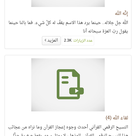
إنَّه الله
الله جل جلاله.. حينما يرد هذا الاسم يقفُ له كلُ شيء. فما بالنا حينما
يقول ربّ العزة سبحانه أنا
المزيد
عدد الزيارات:
2.3K
لقاء الله (4)
النسيج الرقمي القرآني أحدث وجوه إعجاز القرآن وما نراه من عجائب
هذا النسيج الرقمي القرآني المذهل، لا يمثل سوى بقعة صغيرة جدًّا