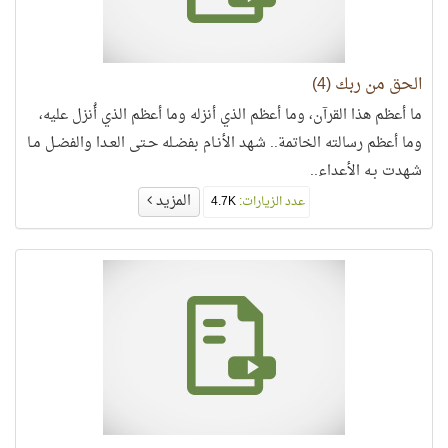
الحق من ربك (4)
ما أعظم هذا القرآن، وما أعظم الذي أنزله وما أعظم الذي أُنزل عليه،
وما أعظم رسالته الخاتمة.. شـهد الأنـام بفضـله حـتى العـدا والفضـل مـا
شـهدت بـه الأعداء..
المزيد
عدد الزيارات:
4.7K