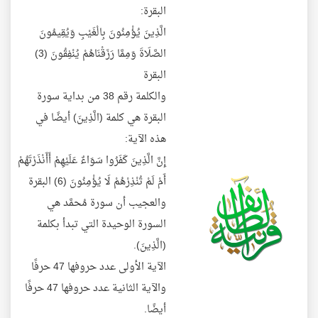
البقرة:
الَّذِينَ يُؤْمِنُونَ بِالْغَيْبِ وَيُقِيمُونَ
الصَّلَاةَ وَمِمَّا رَزَقْنَاهُمْ يُنْفِقُونَ (3)
البقرة
والكلمة رقم 38 من بداية سورة
البقرة هي كلمة (الَّذِينَ) أيضًا في
هذه الآية:
إِنَّ الَّذِينَ كَفَرُوا سَوَاءٌ عَلَيْهِمْ أَأَنْذَرْتَهُمْ
أَمْ لَمْ تُنْذِرْهُمْ لَا يُؤْمِنُونَ (6) البقرة
والعجيب أن سورة مُحمَّد هي
السورة الوحيدة التي تبدأ بكلمة
(الَّذِينَ).
الآية الأولى عدد حروفها 47 حرفًا
والآية الثانية عدد حروفها 47 حرفًا
أيضًا.