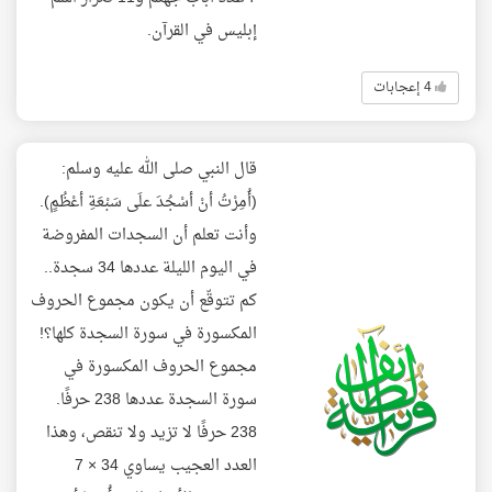
إبليس في القرآن.
4 إعجابات
قال النبي صلى الله عليه وسلم:
(أُمِرْتُ أنْ أسْجُدَ علَى سَبْعَةِ أعْظُمٍ).
وأنت تعلم أن السجدات المفروضة
في اليوم الليلة عددها 34 سجدة..
كم تتوقّع أن يكون مجموع الحروف
المكسورة في سورة السجدة كلها؟!
مجموع الحروف المكسورة في
سورة السجدة عددها 238 حرفًا.
238 حرفًا لا تزيد ولا تنقص، وهذا
العدد العجيب يساوي 34 × 7