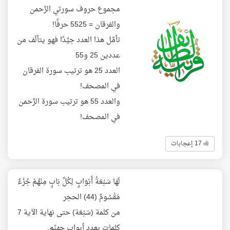
مجموع حروف سورتي الرَّحمن
والفرقان = 5525 حرفًا!
تأمَّل هذا العدد جيِّدًا فهو يتألّف من
عددين 25 و55
العدد 25 هو ترتيب سورة الفرقان
في المصحف!
والعدد 55 هو ترتيب سورة الرَّحمن
في المصحف!
17 إعجابات
لَهَا سَبْعَةُ أَبْوَابٍ لِكُلِّ بَابٍ مِنْهُمْ جُزْءٌ
مَقْسُومٌ (44) الحجر
من كلمة (سَبْعَة) حتى نهاية الآية 7
كلمات بعدد أبواب جهنّم.