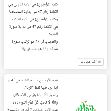
كلمة (يُؤْمِنُونَ) في الآية الأولى هي
الكلمة رقم 47 من بداية المصحف!
وكلمة (يُؤْمِنُونَ) في الآية الثانية
هي الكلمة رقم 47 من بداية سورة
البقرة!
والعجيب أن 47 هو ترتيب سورة
مُحمَّد و38 هو عدد آياتها!
194 إعجابات
هذه الآية من سورة البقرة هي أقصر
آية يرد فيها لفظ "الربا":
يَمْحَقُ اللَّهُ الرِّبَا وَيُرْبِي الصَّدَقَاتِ
وَاللَّهُ لَا يُحِبُّ كُلَّ كَفَّارٍ أَثِيمٍ (276)
هذه الآية تضمّنت 7 أحرف مكسورة!