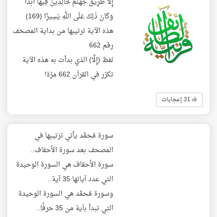
إِلَّا طَرِيقَ جَهَنَّمَ خَالِدِينَ فِيهَا أَبَدًا
وَكَانَ ذَلِكَ عَلَى اللَّهِ يَسِيرًا (169)
هذه الآية ترتيبها من بداية المصحف
رقم 662
لفظ (إِلَّا) الذي بدأت به هذه الآية
تكرّر في القرآن 662 مرّة!
31 إعجابات
سورة مُحمَّد يأتي ترتيبها في
المصحف بعد سورة الأحقاف..
سورة الأحقاف هي السورة الوحيدة
التي عدد آياتها 35 آية..
وسورة مُحمَّد هي السورة الوحيدة
التي تبدأ بآية من 35 حرفًا..