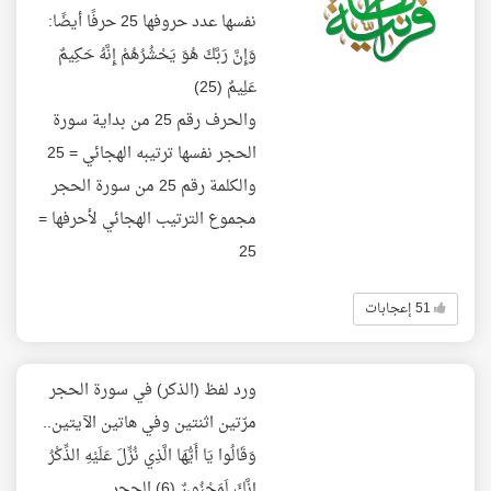
نفسها عدد حروفها 25 حرفًا أيضًا:
وَإِنَّ رَبَّكَ هُوَ يَحْشُرُهُمْ إِنَّهُ حَكِيمٌ
عَلِيمٌ (25)
والحرف رقم 25 من بداية سورة
الحجر نفسها ترتيبه الهجائي = 25
والكلمة رقم 25 من سورة الحجر
مجموع الترتيب الهجائي لأحرفها =
25
51 إعجابات
ورد لفظ (الذكر) في سورة الحجر
مرّتين اثنتين وفي هاتين الآيتين..
وَقَالُوا يَا أَيُّهَا الَّذِي نُزِّلَ عَلَيْهِ الذِّكْرُ
إِنَّكَ لَمَجْنُونٌ (6) الحجر