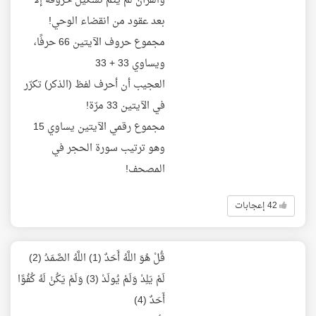
والقرآن لم يتم تشكيل حروفه إلا
بعد عقود من انقضاء الوحي!
مجموع حروف الآيتين 66 حرفًا،
ويساوي 33 + 33
العجيب أن أحرف لفظ (الذكر) تكرّر
في الآيتين 33 مرّة!
مجموع رقمي الآيتين يساوي 15
وهو ترتيب سورة الحجر في
المصحف!
42 إعجابات
قُلْ هُوَ اللَّهُ أَحَدٌ (1) اللَّهُ الصَّمَدُ (2)
لَمْ يَلِدْ وَلَمْ يُولَدْ (3) وَلَمْ يَكُنْ لَهُ كُفُوًا
أَحَدٌ (4)