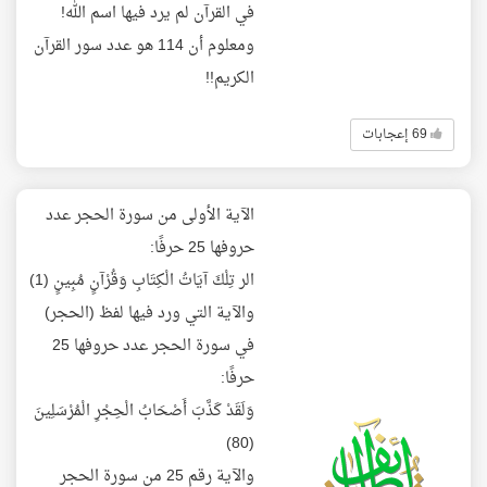
في القرآن لم يرد فيها اسم الله!
ومعلوم أن 114 هو عدد سور القرآن
الكريم!!
69 إعجابات
الآية الأولى من سورة الحجر عدد
حروفها 25 حرفًا:
الر تِلْكَ آيَاتُ الْكِتَابِ وَقُرْآنٍ مُبِينٍ (1)
والآية التي ورد فيها لفظ (الحجر)
في سورة الحجر عدد حروفها 25
حرفًا:
وَلَقَدْ كَذَّبَ أَصْحَابُ الْحِجْرِ الْمُرْسَلِينَ
(80)
والآية رقم 25 من سورة الحجر