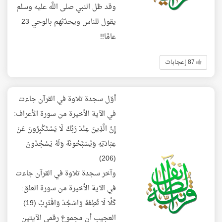
وقد ظل النبي صلى اللَّه عليه وسلم
يقول للناس ويحدّثهم بالوحي 23
عامًا!!
87 إعجابات
أوّل سجدة تلاوة في القرآن جاءت
في الآية الأخيرة من سورة الأعراف:
إِنَّ الَّذِينَ عِنْدَ رَبِّكَ لَا يَسْتَكْبِرُونَ عَنْ
عِبَادَتِهِ وَيُسَبِّحُونَهُ وَلَهُ يَسْجُدُونَ
(206)
وآخر سجدة تلاوة في القرآن جاءت
في الآية الأخيرة من سورة العلق:
كَلَّا لَا تُطِعْهُ وَاسْجُدْ وَاقْتَرِبْ (19)
العجيب أن مجموع رقمي الآيتين