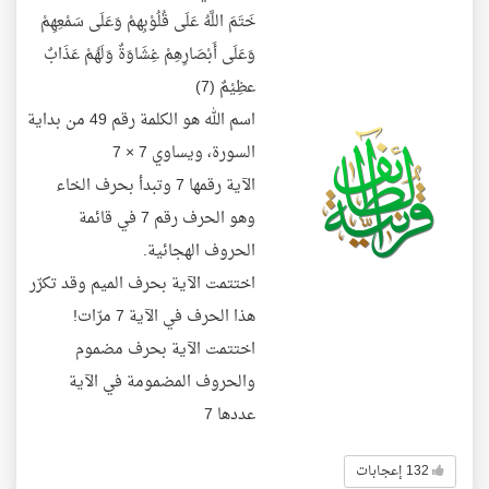
خَتَمَ اللَّهُ عَلَى قُلُوْبِهمْ وَعَلَى سَمْعِهِمْ
وَعَلَى أَبْصَارِهِمْ غِشَاوَةٌ وَلَهُمْ عَذَابٌ
عظِيْمٌ (7)
اسم الله هو الكلمة رقم 49 من بداية
السورة، ويساوي 7 × 7
الآية رقمها 7 وتبدأ بحرف الخاء
وهو الحرف رقم 7 في قائمة
الحروف الهجائية.
اختتمت الآية بحرف الميم وقد تكرّر
هذا الحرف في الآية 7 مرّات!
اختتمت الآية بحرف مضموم
والحروف المضمومة في الآية
عددها 7
132 إعجابات