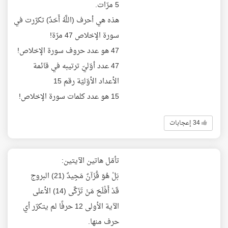
5 مرّات.
هذه هي أحرف (اللَّهُ أَحَدٌ) تكرّرت في
سورة الإخلاص 47 مرّة!
47 هو عدد حروف سورة الإخلاص!
47 عدد أوّليّ ترتيبه في قائمة
الأعداد الأوّليّة رقم 15
15 هو عدد كلمات سورة الإخلاص!
34 إعجابات
تأمّل هاتين الآيتين:
بَلْ هُوَ قُرْآنٌ مَجِيدٌ (21) البروج
قَدْ أَفْلَحَ مَنْ تَزَكَّى (14) الأعلى
الآية الأولى 12 حرفًا لم يتكرّر أي
حرف منها.