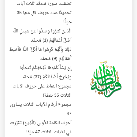
تضمّنت سورة مُحمَّد ثلاث آيات
تحديدًا عدد حروف كل منها 35
حرفًا..
الَّذِينَ كَفَرُوا وَصَدُّوا عَنْ سَبِيلِ اللَّهِ
أَضَلَّ أَعْمَالَهُمْ (1) مُحمَّد
ذَلِكَ بِأَنَّهُمْ كَرِهُوا مَا أَنْزَلَ اللَّهُ فَأَحْبَطَ
أَعْمَالَهُمْ (9) مُحمَّد
إِنْ يَسْأَلْكُمُوهَا فَيُحْفِكُمْ تَبْخَلُوا
وَيُخْرِجْ أَضْغَانَكُمْ (37) مُحمَّد
مجموع النقاط على حروف الآيات
الثلاث 35 نقطة!
مجموع أرقام الآيات الثلاث يساوي
47
أحرف الكلمة الأولى (الَّذِينَ) تكرّرت
في الآيات الثلاث 47 مرّة!