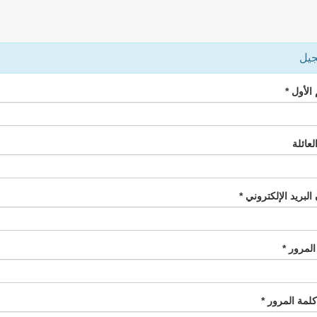
جيل
الأول *
عائلة
البريد الإلكتروني *
المرور *
كلمة المرور *