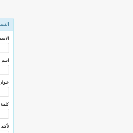
التس
الاسم 
اسم ال
عنوان 
كلمة 
تأكيد 