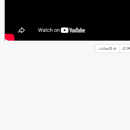
5
إعجابات