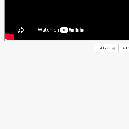
6
إعجابات