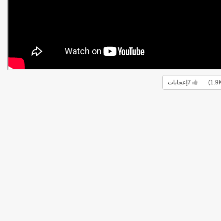
7
إعجابات