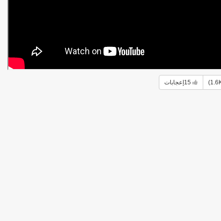
15
إعجابات