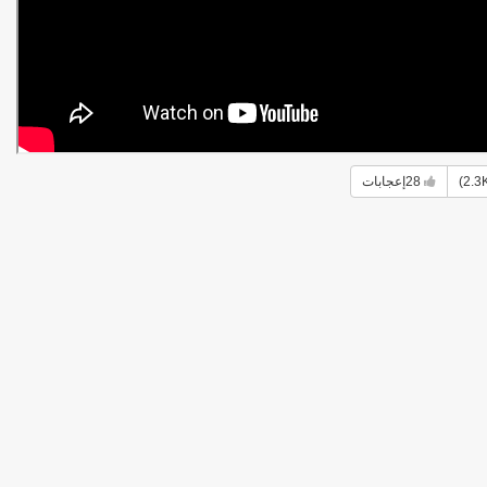
28
إعجابات