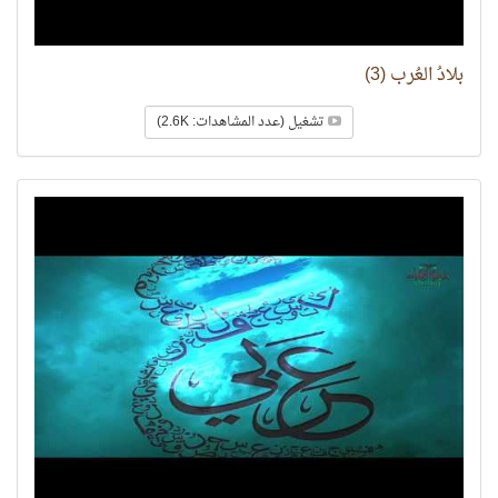
بلادُ العُرب (3)
تشغيل (عدد المشاهدات: 2.6K)