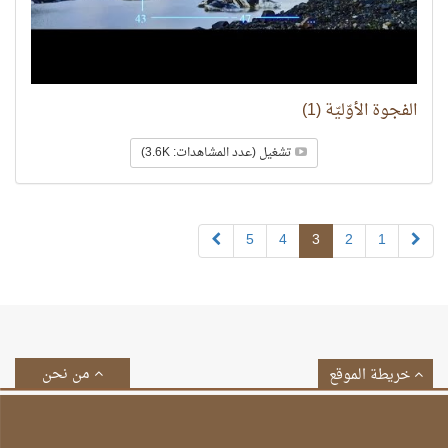
الفجوة الأوّليّة (1)
تشغيل (عدد المشاهدات: 3.6K)
5
4
3
2
1
من نحن
خريطة الموقع