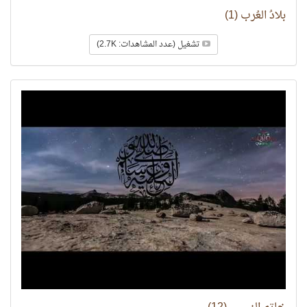
بلادُ العُرب (1)
تشغيل (عدد المشاهدات: 2.7K)