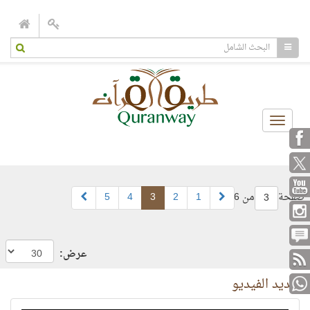
Toggle
navigation
صفحة
من 6
1
2
3
4
5
3
عرض:
جديد الفيديو