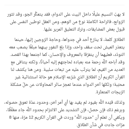
لا يهبّ النسيم عليلًا داخل البيت على الدوام، فقد يتعكَّر الجو، وقد تثور
الزوابع، فالراحة الكاملة نوع من الوهم، ومن العقل توطين النفس على
قبول بعض المضايقات، وترك التعليق المرير عليها.
الطلاق كلمة، لا ينازع أحد في جدواها، وحاجة الزوجين إليها، حينما
يتعذر العيش تحت سقف واحد، وإذا بلغ النفور بينهما مبلغًا يصعب معه
التودّد، فعليهما أن يتفرّقا بالمعروف والإحسان، كما اجتمعا بهذا القصد.
وقد أباحه اللَّه رحمة منه بعباده لحاجتهم إليه أحيانًا، ولكنه يتنافى مع
العديد من القيم، لما يترتّب عليه من تبعات سلبية. ومن هنا يكشف لنا
القرآن الكريم أنّ الطلاق الذي شرّعه الإسلام هو حالة استثنائية غير
محبّبة؛ ولكنّها آخر الدواء عندما تعجز سائر المحاولات عن حلّ مشكلة
الزيجات المتعثّرة
.
ولذلك قيّده اللَّه بقيود لم يقيد بها أي أمر آخر، وحدود عدّة تعوق حصوله،
وبرغم ذلك فإن حصل، فإن التشديد على الالتزام بحدود اللَّه جاء مغلّظًا،
ويكفي أن تعلم أن "حدود اللَّه" وردت في القرآن الكريم 12 مرّة، منها 8
مرّات جاءت في شأن الطلاق.