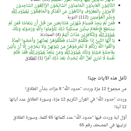
التَّائِبُوْنَ الْعَابِدُوْنَ الْحَامِدُوْنَ السَّائِحُوْنَ الرَّاكِعُوْنَ السَّاجِدوْنَ
الْآمِرُوْنَ بِالْمَعْرُوْفِ وَالنَّاهُوْنَ عَنِ الْمُنْكَرِ وَالْحَافِظُوْنَ
لِحُدُوْدِ اللَّهِ
وَبَشِّرِ الْمُؤْمِنِيْنَ
(112) التوبة
فَمَنْ لَمْ يَجِدْ فَصِيَامُ شَهْرَيْنِ مُتَتَابِعَيْنِ مِنْ قَبْلِ أَنْ يَتَمَاسَّا فَمَنْ لَمْ
يَسْتَطِعْ فَإِطْعَامُ سِتِّيْنَ مِسْكِيْنًا ذَلِكَ لِتُؤْمِنُوا بِاللَّهِ وَرَسُوْلِهِ وَتِلْكَ
حُدُوْدُ اللَّهِ
وَلِلْكَافِرِيْنَ عَذَابٌ أَلِيْمٌ
(4) المجادلة
يَا أَيُّهَا النَّبِيُّ إِذَا طَلَّقْتُمُ النِّسَاءَ فَطَلِّقُوْهُنَّ لِعِدَّتِهِنَّ وَأَحْصُوا الْعِدَّةَ
وَاتَّقُوا اللَّهَ رَبَّكُمْ لَا تُخْرِجُوْهُنَّ مِنْ بُيُوْتِهِنَّ وَلَا يَخْرُجْنَ إِلَّا أَنْ يَأْتِيْنَ
بِفَاحِشَةٍ مُبَيِّنَةٍ وَتِلْكَ
حُدُوْدُ اللَّهِ
وَمَنْ يَتَعَدَّ
حُدُوْدَ اللَّهِ
فَقَدْ ظَلَمَ
نَفْسَهُ لَا تَدْرِي لَعَلَّ اللَّهَ يُحْدِثُ بَعْدَ ذَلِكَ أَمْرًا
(1)
الطلاق
تأمّل هذه الآيات جيّدًا
من مجموع 12 مرّة وردت "حدود اللَّه" 8 مرّات بشأن الطلاق!
وردت "حدود اللَّه" في القرآن الكريم 12 مرّة، وسورة الطلاق عدد آياتها
12 آية!
أوّل آية وردت فيها "حدود اللَّه" عدد كلماتها 65 كلمة، وسورة الطلاق
ترتيبها في المصحف رقم 65