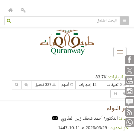
Toggle
navigation
عدد الزيارات:
33.7K
0 تعليقات
12 إعجابات
أسهم
327 تحميل
آخر الدواء
إعداد:
الدكتور/ أحمد مُحمَّد زين المنّاوي
آخر تحديث:
29‏/03‏/2026 هـ 11-10-1447