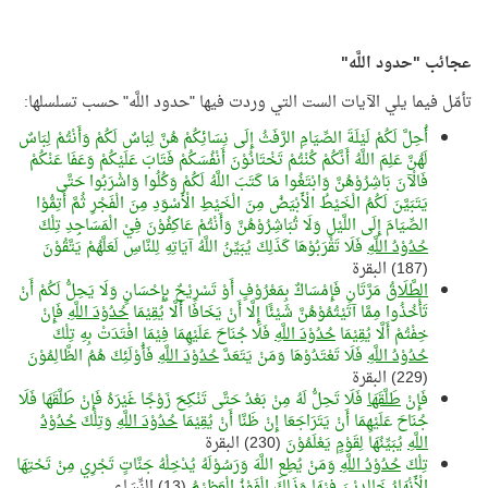
عجائب "حدود
اللَّه
"
تأمّل فيما يلي الآيات الست التي وردت فيها "حدود اللَّه" حسب تسلسلها:
أُحِلَّ لَكُمْ لَيْلَةَ الصِّيَامِ الرَّفَثُ إِلَى نِسَائِكُمْ هُنَّ لِبَاسٌ لَكُمْ وَأَنْتُمْ لِبَاسٌ
لَهُنَّ عَلِمَ اللَّهُ أَنَّكُمْ كُنْتُمْ تَخْتَانُوْنَ أَنْفُسَكُمْ فَتَابَ عَلَيْكُمْ وَعَفَا عَنْكُمْ
فَالْآنَ بَاشِرُوْهُنَّ وَابْتَغُوا مَا كَتَبَ اللَّهُ لَكُمْ وَكُلُوا وَاشْرَبُوا حَتَّى
يَتَبَيَّنَ لَكُمُ الْخَيْطُ الْأَبْيَضُ مِنَ الْخَيْطِ الْأَسْوَدِ مِنَ الْفَجْرِ ثُمَّ أَتِمُّوْا
الصِّيَامَ إِلَى اللَّيْلِ وَلَا تُبَاشِرُوْهُنَّ وَأَنْتُمْ عَاكِفُوْنَ فِيْ الْمَسَاجِدِ تِلْكَ
حُدُوْدُ اللَّهِ
فَلَا تَقْرَبُوْهَا كَذَلِكَ يُبَيِّنُ اللَّهُ آيَاتِهِ لِلنَّاسِ لَعَلَّهُمْ يَتَّقُوْنَ
(187) البقرة
الطَّلَاقُ
مَرَّتَانِ فَإِمْسَاكٌ بِمَعْرُوْفٍ أَوْ تَسْرِيْحٌ بِإِحْسَانٍ وَلَا يَحِلُّ لَكُمْ أَنْ
تَأْخُذُوا مِمَّا آتَيْتُمُوْهُنَّ شَيْئًا إِلَّا أَنْ يَخَافَا أَلَّا يُقِيْمَا
حُدُوْدَ اللَّهِ
فَإِنْ
خِفْتُمْ أَلَّا يُقِيْمَا
حُدُوْدَ اللَّهِ
فَلَا جُنَاحَ عَلَيْهِمَا فِيْمَا افْتَدَتْ بِهِ تِلْكَ
حُدُوْدُ اللَّهِ
فَلَا تَعْتَدُوْهَا وَمَنْ يَتَعَدَّ
حُدُوْدَ اللَّهِ
فَأُوْلَئِكَ هُمُ الظَّالِمُوْنَ
(229) البقرة
فَإِنْ
طَلَّقَهَا
فَلَا تَحِلُّ لَهُ مِنْ بَعْدُ حَتَّى تَنْكِحَ زَوْجًا غَيْرَهُ فَإِنْ طَلَّقَهَا فَلَا
جُنَاحَ عَلَيْهِمَا أَنْ يَتَرَاجَعَا إِنْ ظَنَّا أَنْ يُقِيْمَا
حُدُوْدَ اللَّهِ
وَتِلْكَ
حُدُوْدُ
اللَّهِ
يُبَيِّنُهَا لِقَوْمٍ يَعْلَمُوْنَ
(230) البقرة
تِلْكَ
حُدُوْدُ اللَّهِ
وَمَنْ يُطِعِ اللَّهَ وَرَسُوْلَهُ يُدْخِلْهُ جَنَّاتٍ تَجْرِي مِنْ تَحْتِهَا
الْأَنْهَارُ خَالِدِيْنَ فِيْهَا وَذَلِكَ الْفَوْزُ الْعَظِيْمُ
(13) النِّسَاء