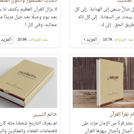
 اهتديت
الكتاب المسطور والكون المنظ
ل ضالٍّ يسعى إلى الهداية.. إلى كل
لا يزال القـرآن العظيم يكشف لنا يو
يبحث عن السعادة.. إلى كل تائه
بعـد يوم وجيلًا بعـد جيل مزيدًا م
ريق الحق.. إلى ك..
عجائبه، وفـي كـل ا..
المزيد
المزيد
عدد الزيارات:
10.7K
عدد الزيارات:
20.9K
م تقرأ القرآن
خاتم النبيين
 عشر قرنًا من الزمان مرّت على
لم يعرف التاريخ شخصًا مثله كان 
 أجيال وأجيال يبهرها القرآن
لاهتمامات العلماء والمفكرين والب