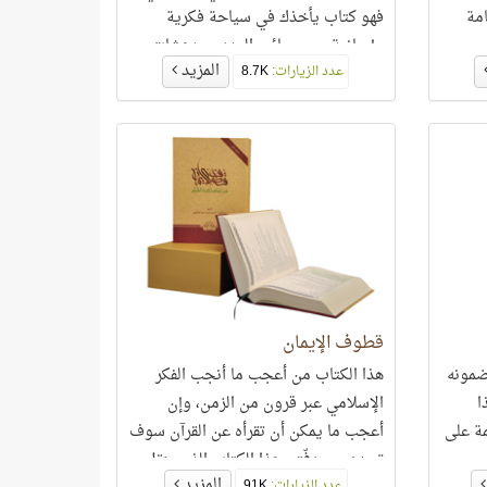
امة
فهو كتاب يأخذك في سياحة فكرية
وإيمانية عبر عجائب العدد ومدهشات
المزيد
ون عن
عدد الزيارات:
8.7K
الأرقام وروائع الإحصاء في القرآن.
قطوف الإيمان
ضمونه
هذا الكتاب من أعجب ما أنجب الفكر
ا
الإسلامي عبر قرون من الزمن، وإن
مة على
أعجب ما يمكن أن تقرأه عن القرآن سوف
 ومن
تجده بين دفّتي هذا الكتاب الذي ينقل
المزيد
عدد الزيارات:
91K