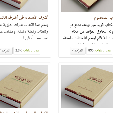
اب المعصوم
أشرف الأسماء في أشرف الكت
لكتاب فريد من نوعه، ممتع في
يقدّم هذا الكتاب نظرات تدبّرية ع
ه، يحاول المؤلف من خلاله
ولقطات رقميّة دقيقة، ومشاهد ع
ق الأرقام ليقدّم لنا حقائق دامغة،
عن اسم اللَّه في ا..
ج رائعة، ومشاهد مذهلة من
المزيد
المزيد
عدد الزيارات:
830
 ذِكْر اسم القرآن وصفاته في
عدد الزيارات:
2.3K
..