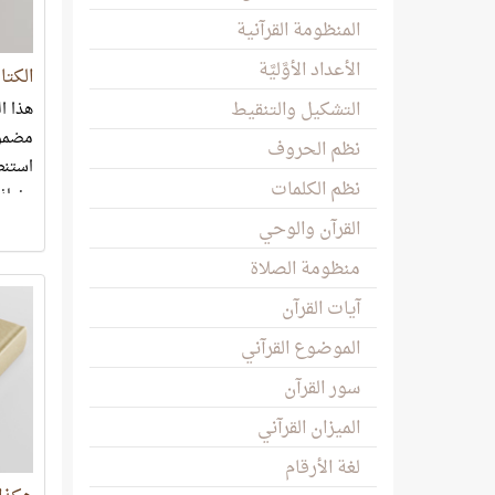
المنظومة القرآنية
الأعداد الأوَّليَّة
الكت
التشكيل والتنقيط
هذا ا
مضمون
نظم الحروف
استنطا
نظم الكلمات
ونماذ
عجائب
القرآن والوحي
القرآن
منظومة الصلاة
آيات القرآن
الموضوع القرآني
سور القرآن
الميزان القرآني
لغة الأرقام