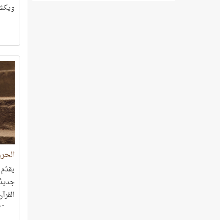
ويكشف
الحر
يقدّم
جديدً
القرآ
عميقة