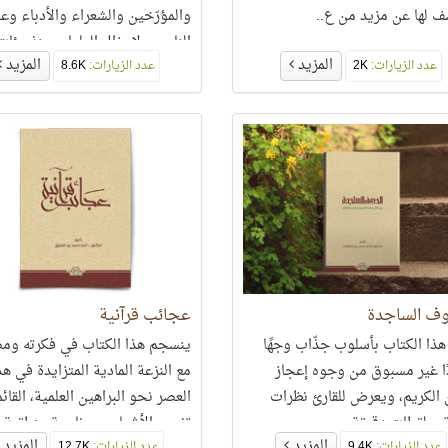
 لها عن مزيد من ع..
والمؤرّخين والشعراء والأدباء وع
الناس. ولا يزال العلماء، منذ مئات
المزيد
المزيد
عدد الزيارات:
2K
عدد الزيارات:
8.6K
السنين، يكتبون ويصنفون ويؤلف
سيرته وهديه وشمائله وفضله.
وف الساجدة
عجائب قرآنية
 هذا الكتاب بأسلوب جذّاب وجهًا
ينسجم هذا الكتاب في فكرته وم
ا غير مسبوق من وجوه إعجاز
مع النزعة المادية المتزايدة في هذ
ن الكريم، ويعرض للقارئ نظرات
العصر نحو البراهين العلمية، القائ
، ولقطات دقيقة
تفسير الأشياء من ناحية منطقية،
المزيد
المزيد
عدد الزيارات:
9.4K
عدد الزيارات:
12.7K