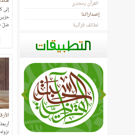
هكذا
القرآن يتحدى
إلى ك
إصداراتنا
حزين 
لطائف قرآنية
ضلّ ط
الأرقا
أربعة
نزوله،