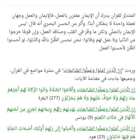
المتدبِّر للقرآن يدرك أن الإيمان مقترن بالعمل، فالإيمان والعمل وجهان
لعملة واحدة لا ينفكان أبدًا. وأُثر عن الحسن البصري أنه قال: ليس
الإيمان بالتمنِّي ولكن ما وقَر في القلب وصدّقه العمل، وإن قومًا خرجوا
من الدُّنيا ولا عمل لهم وقالوا: نحن نحسن الظَّنَّ باللَّه وكَذَبُوا، لو أحسنوا
الظَّنّ لأحسنوا العمل
.
وردت "
إِنَّ الَّذِيْنَ آمَنُوْا وَعَمِلُوْا الصَّالِحَاتِ
" في عشرة مواضع في القرآن،
وجميعها جاءت في مقدّمة الآيات:
إِنَّ الَّذِيْنَ آمَنُوا وَعَمِلُوا الصَّالِحَاتِ
وَأَقَامُوْا الصَّلَاةَ وَآتَوا الزَّكَاةَ لَهُمْ أَجْرُهُمْ
عِنْدَ رَبِّهِمْ وَلَا خَوْفٌ عَلَيْهِمْ وَلَا هُمْ يَحْزَنُوْنَ
(277) البقرة
إِنَّ الَّذِيْنَ آمَنُوا وَعَمِلُوا الصَّالِحَاتِ
يَهْدِيْهِمْ رَبُّهُمْ بِإِيمَانِهِمْ تَجْرِي مِنْ تَحْتِهِمُ
الْأَنْهَارُ فِي جَنَّاتِ النَّعِيْمِ
(9) يونس
إِنَّ الَّذِيْنَ آمَنُوا وَعَمِلُوا الصَّالِحَاتِ
وَأَخْبَتُوا إِلَى رَبِّهِمْ أُوْلَئِكَ أَصْحَابُ الجَنَّةِ
هُمْ فِيْهَا خَالِدُوْنَ
(23) هود