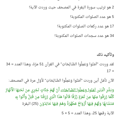
2 هو ترتيب سورة البقرة في المصحف حيث وردت الآية!
5 هو عدد الصلوات المكتوبة!
17 هو عدد ركعات الصلوات المكتوبة!
34 هو عدد سجدات الصلوات المكتوبة!
وتأكيد ذلك
لقد وردت "آمَنُوا وَعَمِلُوا الصَّالِحَاتِ" في القرآن 51 مرّة، وهذا العدد = 34
+ 17
الآن تأمّل أين وردت "آمَنُوا وَعَمِلُوا الصَّالِحَاتِ" لأوّل مرة في المصحف:
وَبَشِّرِ الَّذِيْن
آمَنُوا وَعَمِلُوا الصَّالِحَاتِ
أَنَّ لَهُمْ جَنَّاتٍ تَجْرِي مِنْ تَحْتِهَا الْأَنْهَارُ
كُلَّمَا رُزِقُوا مِنْهَا مِنْ ثَمَرَةٍ رِّزْقًا قَالُوا هَذَا الَّذِي رُزِقْنَا مِنْ قَبْلُ وَأُتُوا بِهِ
مُتَشَابِهًا وَلَهُمْ فِيْهَا أَزْوَاجٌ مُطَهَّرَةٌ وَهُمْ فِيْهَا خَالِدُوْنَ
(25) البقرة
الآية رقمها 25، وهذا العدد = 5 × 5