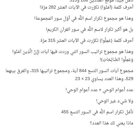
تأمّل جيّدًا موقع العددين 286 و315
أحرف كلمة (آمَنُوا) تكرّرت في الآيات العشر 282 مرّة!
وهذا هو مجموع تكرار اسم اللَّه في أوّل سور المجموعة!
بل هو أكبر تكرار لاسم اللَّه في سور القرآن الكريم!
أحرف كلمة (عَمِلُوا) تكرّرت في الآيات العشر 315 مرّة.
وهذا هو مجموع تراتيب السور التي وردت فيها آيات (إِنَّ الَّذِينَ آمَنُوا
وَعَمِلُوا الصَّالِحَاتِ)!
مجموع آيات السور التسع 844 آية، ومجموع تراتيبها 315، والفرق بينهما
529، وهذا العدد يساوي 23 × 23
عدد أعوام الوحي × عدد أعوام الوحي!
ولا شيء غير الوحي!
تأمّل تكرار اسم اللَّه في السور التسع 455
ماذا يعني لك هذا العدد؟