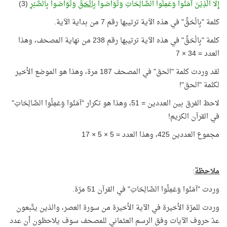
إِلَّا الَّذِيْنَ آمَنُوا وَعَمِلُوا الصَّالِحَاتِ وَتَوَاصَوا
بِالْحَقِّ
وَتَوَاصَوا بِالصَّبْرِ
(3)
كلمة "بِالْحَقِّ" في هذه الآية ترتيبها رقم 7 من بداية الآية.
كلمة "بِالْحَقِّ" في هذه الآية ترتيبها رقم 238 من نهاية المصحف، وهذا
العدد = 34 × 7
لقد وردت كلمة "الحق" في المصحف 187 مرة، وهذا هو الموضع الأخير
لكلمة "الحق"!
لاحظ الفرق بين العددين = 51، وهذا هو تكرار "آمَنُوا وَعَمِلُوا الصَّالِحَاتِ"
في القرآن الكريم!
مجموع العددين 425، وهذا العدد = 5 × 5 × 17
ملاحظة
:
وردت "آمَنُوا وَعَمِلُوا الصَّالِحَاتِ" في القرآن 51 مرّة.
وردت للمرّة الأخيرة في الآية الأخيرة من سورة العصر، والذين يتَّبعون
عدّ حروف الآيات وفق الرسم العثماني للمصحف سوف يلاحظون أن عدد