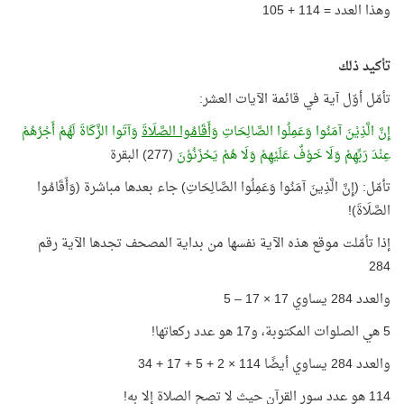
وهذا العدد = 114 + 105
تأكيد ذلك
تأمّل أوّل آية في قائمة الآيات العشر:
إِنَّ الَّذِيْنَ آمَنُوا وَعَمِلُوا الصَّالِحَاتِ
وَأَقَامُوا الصَّلَاةَ
وَآتَوا الزَّكَاةَ لَهُمْ أَجْرُهُمْ
عِنْدَ رَبِّهِمْ وَلَا خَوْفٌ عَلَيْهِمْ وَلَا هُمْ يَحْزَنُوْنَ
(277) البقرة
تأمّل: (إِنَّ الَّذِينَ آمَنُوا وَعَمِلُوا الصَّالِحَاتِ) جاء بعدها مباشرة (وَأَقَامُوا
الصَّلَاةَ)!
إذا تأمّلت موقع هذه الآية نفسها من بداية المصحف تجدها الآية رقم
284
والعدد 284 يساوي 17 × 17 – 5
5 هي الصلوات المكتوبة، و17 هو عدد ركعاتها!
والعدد 284 يساوي أيضًا 114 × 2 + 5 + 17 + 34
114 هو عدد سور القرآن حيث لا تصح الصلاة إلا به!