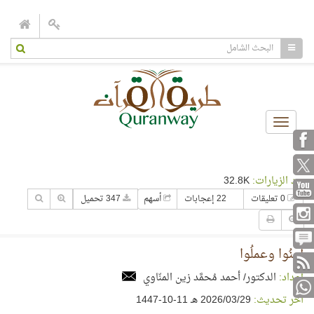
Toggle
navigation
عدد الزيارات:
32.8K
0 تعليقات
22 إعجابات
أسهم
347 تحميل
آمنُوا وعملُوا
إعداد:
الدكتور/ أحمد مُحمَّد زين المنّاوي
آخر تحديث:
29‏/03‏/2026 هـ 11-10-1447