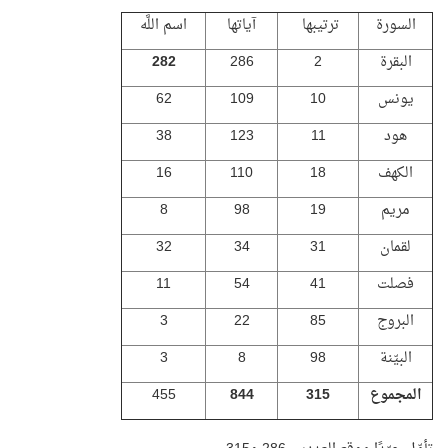
السورة
ترتيبها
آياتها
اسم اللَّه
البقرة
2
286
282
يونس
10
109
62
هود
11
123
38
الكهف
18
110
16
مريم
19
98
8
لقمان
31
34
32
فصلت
41
54
11
البروج
85
22
3
البيّنة
98
8
3
المجموع
315
844
455