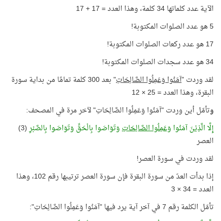
الآية عدد كلماتها 34 كلمة، وهذا العدد = 17 + 17
5 هو عدد الصلوات المكتوبة!
17 هو عدد ركعات الصلوات المكتوبة!
34 هو عدد سجدات الصلوات المكتوبة!
لقد وردت "
آمَنُوا وَعَمِلُوا الصَّالِحَاتِ
" بعد 300 كلمة تمامًا من بداية سورة
البقرة، وهذا العدد = 25 × 12
و
تأمّل أين وردت "آمَنُوا وَعَمِلُوا الصَّالِحَاتِ" لآخر مرة في المصحف:
إِلَّا الَّذِيْنَ آمَنُوا
وَعَمِلُوا الصَّالِحَاتِ
وَتَوَاصَوا بِالْحَقِّ وَتَوَاصَوا بِالصَّبْرِ
(3)
العصر
لقد وردت في سورة العصر!
إذا بدأت العدّ من سورة البقرة فإن سورة العصر ترتيبها رقم 102، وهذا
العدد = 34 × 3
تأمّل الكلمة رقم 7 في آخر آية يرد فيها "آمَنُوا وَعَمِلُوا الصَّالِحَاتِ":