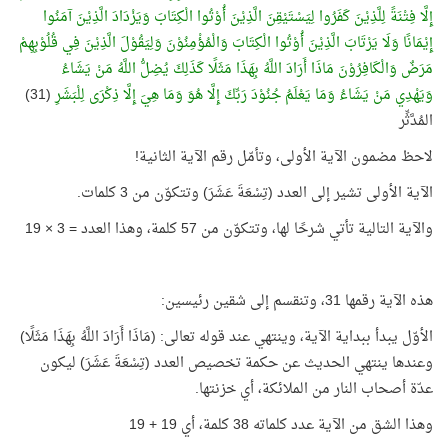
إِلَّا فِتْنَةً لِلَّذِيْنَ كَفَرُوا لِيَسْتَيْقِنَ الَّذِيْنَ أُوْتُوا الْكِتَابَ وَيَزْدَادَ الَّذِيْنَ آمَنُوا
إِيْمَانًا وَلَا يَرْتَابَ الَّذِيْنَ أُوْتُوا الْكِتَابَ وَالْمُؤْمِنُوْنَ وَلِيَقُوْلَ الَّذِيْنَ فِي قُلُوْبِهِمْ
مَرَضٌ وَالْكَافِرُوْنَ مَاذَا أَرَادَ اللَّهُ بِهَذَا مَثَلًا كَذَلِكَ يُضِلُّ اللَّهُ مَنْ يَشَاءُ
وَيَهْدِي مَنْ يَشَاءُ وَمَا يَعْلَمُ جُنُوْدَ رَبِّكَ إِلَّا هُوَ وَمَا هِيَ إِلَّا ذِكْرَى لِلْبَشَرِ
(31)
المُدَّثِّر
لاحظ مضمون الآية الأولى، وتأمّل رقم الآية الثانية!
الآية الأولى تشير إلى العدد (تِسْعَةَ عَشَرَ) وتتكوّن من 3 كلمات.
والآية التالية تأتي شرحًا لها، وتتكوّن من 57 كلمة، وهذا العدد = 3 × 19
هذه الآية رقمها 31، وتنقسم إلى شقين رئيسين:
الأوّل يبدأ ببداية الآية، وينتهي عند قوله تعالى: (مَاذَا أَرَادَ اللَّهُ بِهَذَا مَثَلًا)
وعندها ينتهي الحديث عن حكمة تخصيص العدد (تِسْعَةَ عَشَرَ) ليكون
عدّة أصحاب النار من الملائكة، أي خزنتها.
وهذا الشق من الآية عدد كلماته 38 كلمة، أي 19 + 19