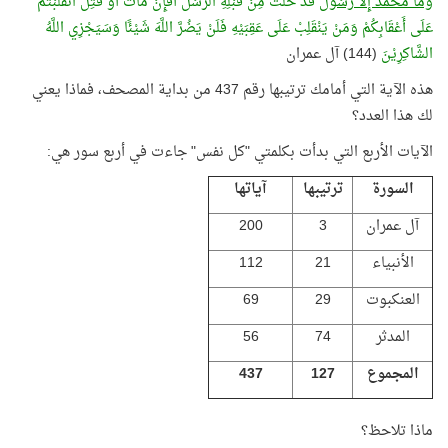
وَمَا مُحَمَّدٌ إِلَّا رَسُوْلٌ
قَدْ خَلَتْ مِنْ قَبْلِهِ الرُّسُلُ أَفَإِنْ مَاتَ أَوْ قُتِلَ انْقَلَبْتُمْ
عَلَى أَعْقَابِكُمْ وَمَنْ يَنْقَلِبْ عَلَى عَقِبَيْهِ فَلَنْ يَضُرَّ اللَّهَ شَيْئًا وَسَيَجْزِي اللَّهُ
الشَّاكِرِيْنَ
(144) آل عمران
هذه الآية التي أمامك ترتيبها رقم 437 من بداية المصحف، فماذا يعني
لك هذا العدد؟
الآيات الأربع التي بدأت بكلمتي "كل نفس" جاءت في أربع سور هي:
السورة
ترتيبها
آياتها
آل عمران
3
200
الأنبياء
21
112
العنكبوت
29
69
المدثر
74
56
المجموع
127
437
ماذا تلاحظ؟