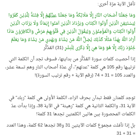
تأمّل الآية مرّة أخرى:
وَمَا جَعَلْنَا أَصْحَابَ النَّارِ إِلَّا مَلَائِكَةً وَمَا جَعَلْنَا
عِدَّتَهُمْ
إِلَّا فِتْنَةً لِلَّذِيْنَ كَفَرُوا
لِيَسْتَيْقِنَ الَّذِيْنَ أُوْتُوا الْكِتَابَ وَيَزْدَادَ الَّذِيْنَ آمَنُوا إِيْمَانًا وَلَا يَرْتَابَ الَّذِيْنَ
أُوْتُوا الْكِتَابَ وَالْمُؤْمِنُوْنَ وَلِيَقُوْلَ الَّذِيْنَ فِي قُلُوْبِهِمْ مَرَضٌ وَالْكَافِرُوْنَ مَاذَا
أَرَادَ اللَّهُ بِهَذَا مَثَلًا كَذَلِكَ يُضِلُّ اللَّهُ مَنْ يَشَاءُ وَيَهْدِي مَنْ يَشَاءُ وَمَا يَعْلَمُ
جُنُوْدَ رَبِّكَ إِلَّا هُوَ وَمَا هِيَ إِلَّا ذِكْرَى لِلْبَشَرِ
(31) المُدَّثِّر
إذا أحصيت كلمات سورة المُدَّثِّر من بدايتها، فسوف تجد أن الكلمة التي
ترتيبها رقم 105 هي كلمة "عدتهم"، أي عدّة أصحاب النار وهم تسعة عشر،
والعدد 105 = 31 + 74 (رقم الآية + رقم ترتيب السورة)!
توجد كلمتان فقط تبدآن بحرف الراء، الكلمة الأولى هي كلمة "ربك" في
الآية 31، والكلمة الثانية هي كلمة "رهينة" في الآية 38، وإذا بدأت عدّ
الكلمات المحصورة بين هاتين الكلمتين تجدها 31 كلمة!
بل إذا تأمّلت مجموع كلمات الآيتين 31 و38 تجدها 62 كلمة، وهذا العدد
= 31 + 31