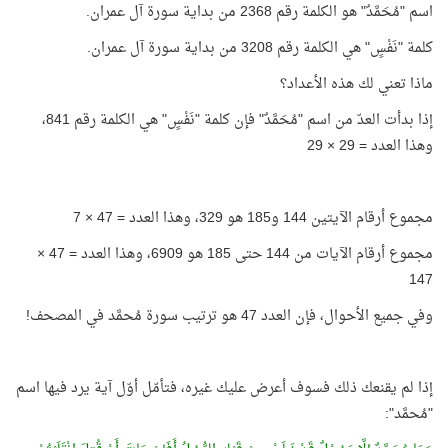
اسم "مُحَمَّدٌ" هو الكلمة رقم 2368 من بداية سورة آل عمران.
كلمة "نَفْسٍ" هي الكلمة رقم 3208 من بداية سورة آل عمران.
ماذا تعني لك هذه الأعداد؟
إذا بدأت العدّ من اسم "مُحَمَّدٌ" فإن كلمة "نَفْسٍ" هي الكلمة رقم 841،
وهذا العدد = 29 × 29
مجموع أرقام الآيتين 144 و185 هو 329، وهذا العدد = 47 × 7
مجموع أرقام الآيات من 144 حتى 185 هو 6909، وهذا العدد = 47 ×
147
وفي جميع الأحوال، فإن العدد 47 هو ترتيب سورة مُحمَّد في المصحف!
إذا لم يقنعك ذلك فسوف أعرض عليك غيره، فتأمّل أوّل آية يرد فيها اسم
"مُحمَّد":