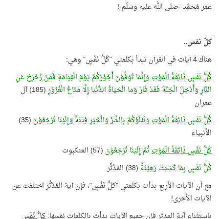
عمر مُحمَّد -صلى الله عليه وسلّم-!
كلّ نفس..
هناك 4 آيات في القرآن تبدأ بكلمتي "كُلُّ نَفْسٍ" وهي:
كُلُّ نَفْسٍ ذَائِقَةُ الْمَوْتِ
وَإِنَّمَا تُوَفَّوْنَ أُجُوْرَكُمْ يَوْمَ الْقِيَامَةِ فَمَنْ زُحْزِحَ عَنِ
النَّارِ وَأُدْخِلَ الْجَنَّةَ فَقَدْ فَازَ وَما الْحَيَاةُ الدُّنْيَا إِلَّا مَتَاعُ الْغُرُوْرِ
(185) آل
عمران
كُلُّ نَفْسٍ ذَائِقَةُ الْمَوْتِ
وَنَبْلُوْكُمْ بِالشَّرِّ وَالْخَيْرِ فِتْنَةً وَإِلَيْنَا تُرْجَعُوْنَ
(35)
الأنبياء
كُلُّ نَفْسٍ ذَائِقَةُ الْمَوْتِ
ثُمَّ إِلَيْنَا تُرْجَعُوْنَ
(57) العنكبوت
كُلُّ نَفْسٍ بِمَا كَسَبَتْ رَهِيْنَةٌ
(38) المُدَّثِّر
مع أن الآيات الأربع بدأت بكلمتي "كلُّ نَفْسٍ"، فإن آية المُدَّثِّر اختلفت عن
الآيات الأخرى!
باستثناء آية المدثر فإن جميع الآيات بدأت بالكلمات نفسها:
كلُّ نَفْسٍ