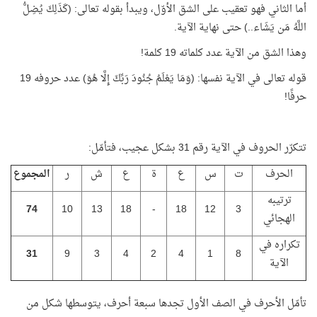
أما الثاني فهو تعقيب على الشق الأوّل، ويبدأ بقوله تعالى: (كَذَلِكَ يُضِلُّ
اللَّهُ مَن يَشَاء..) حتى نهاية الآية.
وهذا الشق من الآية عدد كلماته 19 كلمة!
قوله تعالى في الآية نفسها: (وَمَا يَعْلَمُ جُنُودَ رَبِّكَ إِلَّا هُوَ) عدد حروفه 19
حرفًا!
تتكرّر الحروف في الآية رقم 31 بشكل عجيب، فتأمّل:
الحرف
ت
س
ع
ة
ع
ش
ر
المجموع
ترتيبه
74
10
13
18
-
18
12
3
الهجائي
تكراره في
31
9
3
4
2
4
1
8
الآية
تأمّل الأحرف في الصف الأول تجدها سبعة أحرف، يتوسطها شكل من