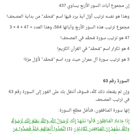
إن مجموع آيات السور الأربع يساوي 437
وهذا هو نفسه ترتيب أوّل آية يرد فيها اسم "مُحمَّد" من بداية المصحف!
مجموع ترتيب هذه السور الأربع وآياتها 564، وهذا العدد = 47 × 4 × 3
47 هو ترتيب سورة مُحمَّد في المصحف!
4 هو تكرار اسم "مُحمَّد" في القرآن الكريم!
3 هو ترتيب سورة آل عمران حيث ورد اسم "مُحمَّد" لأوّل مرّة!
السورة رقم 63
وإن لم يقنعك ذلك كلّه، فسوف أنتقل بك على الفور إلى السورة رقم 63
في ترتيب المصحف.
إنها سورة المنافقون، فتأمّل مطلع السورة:
إِذَا جَاءَكَ الْمُنَافِقُوْنَ قَالُوا نَشْهَدُ إِنَّكَ
لَرَسُوْلُ اللَّهِ وَاللَّهُ يَعْلَمُ إِنَّكَ لَرَسُوْلُهُ
وَاللَّهُ يَشْهَدُ إِنَّ الْمُنَافِقِيْنَ لَكَاذِبُوْنَ
(1)
اتَّخَذُوا أَيْمَانَهُمْ جُنَّةً فَصَدُّوا عَنْ