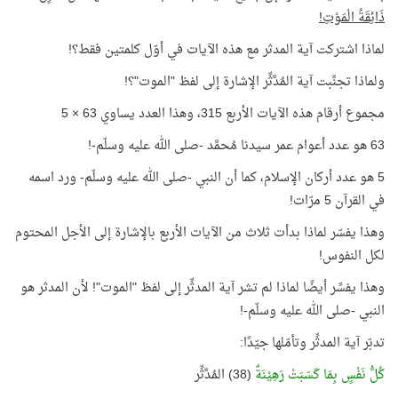
ذَائِقَةُ الْمَوْتِ!
لماذا اشتركت آية المدثر مع هذه الآيات في أوّل كلمتين فقط؟!
ولماذا تجنَّبت آية المُدَّثِّر الإشارة إلى لفظ "الموت"؟!
مجموع أرقام هذه الآيات الأربع 315، وهذا العدد يساوي 63 × 5
63 هو عدد أعوام عمر سيدنا مُحمَّد -صلى الله عليه وسلّم-!
5 هو عدد أركان الإسلام، كما أن النبي -صلى الله عليه وسلّم- ورد اسمه
في القرآن 5 مرّات!
وهذا يفسّر لماذا بدأت ثلاث من الآيات الأربع بالإشارة إلى الأجل المحتوم
لكل النفوس!
وهذا يفسِّر أيضًا لماذا لم تشر آية المدثِّر إلى لفظ "الموت"! لأن المدثر هو
النبي -صلى الله عليه وسلّم-!
تدبّر آية المدثِّر وتأمّلها جيّدًا:
كُلُّ نَفْسٍ بِمَا كَسَبَتْ رَهِيْنَةٌ
(38) المُدَّثِّر