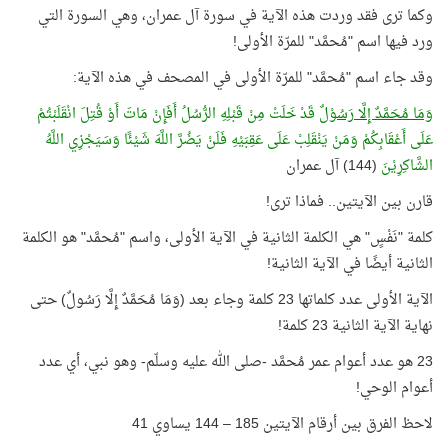
وكما ترى فقد وردت هذه الآية في سورة آل عمران، وهي السورة التي
ورد فيها اسم "مُحمَّد" للمرّة الأولى!
وقد جاء اسم "مُحمَّد" للمرّة الأولى في المصحف في هذه الآية:
وَمَا مُحَمَّدٌ إِلَّا رَسُوْلٌ
قَدْ خَلَتْ مِنْ قَبْلِهِ الرُّسُلُ أَفَإِنْ مَاتَ أَوْ قُتِلَ انْقَلَبْتُمْ
عَلَى أَعْقَابِكُمْ وَمَنْ يَنْقَلِبْ عَلَى عَقِبَيْهِ فَلَنْ يَضُرَّ اللَّهَ شَيْئًا وَسَيَجْزِي اللَّهُ
الشَّاكِرِيْنَ
(144) آل عمران
قارن بين الآيتين.. فماذا ترى!
كلمة "نَفْسٍ" هي الكلمة الثانية في الآية الأولى، واسم "مُحمَّد" هو الكلمة
الثانية أيضًا في الآية الثانية!
الآية الأولى عدد كلماتها 23 كلمة وجاء بعد (وَمَا مُحَمَّدٌ إِلَّا رَسُولٌ) حتى
نهاية الآية الثانية 23 كلمة!
23 هو عدد أعوام عمر مُحمَّد -صلى الله عليه وسلّم- وهو نبي، أي عدد
أعوام الوحي!
لاحظ الفرق بين أرقام الآيتين 185 – 144 يساوي 41