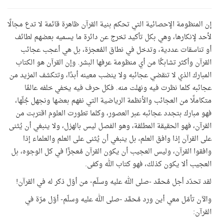
إن المنظومة الإحصائية التي تحكم بنية القرآن ظاهرة قائمة لا تدع مجالًا
لأحد لإنكارها، وهي بكل تأكيد تخرج عن دائرة ما يسميه بعضهم لطائف
أو تناسقات عددية، وتدخل في نطاق المُعجزة، بل هي أعجب عجائب
القرآن وأكثر تشابكًا من أي منظومة عرفها البشر. وإن القرآن هو الكتاب
المبارك الذي لا تنقضي عجائبه ولا ينضب معينه أبدًا، وتتكشف المزيد من
عجائبه كلما نظرت فيه ونهلت منه. فكل حرف فيه يخفي خلفه عالمًا
متكاملًا من العجائب والأنظمة الرياضية التي نفهم بعضها ونجهل جُلّها،
فهو مبارك بتجدد عجائبه عبر العصور، وكلما تطورت العلوم اقتربت من
القرآن، فهو الحقيقة المطلقة، وهو الفصل ليس بالهزل، ولا ينبغي أن يُثنى
على القرآن إذا وافق العلم، بل ينبغي أن يُثنى على العلم والعلماء إذا
وافقوا القرآن، وليس العجيب أن يكون القرآن مُعجزًا في كل الوجوه، بل
العجيب ألا يكون كذلك، فهو كتاب الله وكفى.
لقد تحدّد أجل مُحمَّد -صلى الله عليه وسلّم- من أوّل ذكر له في القرآن!
والآن تأمّل معي أين ورد مُحمَّد -صلى الله عليه وسلّم- أوّل مرّة في
القرآن: