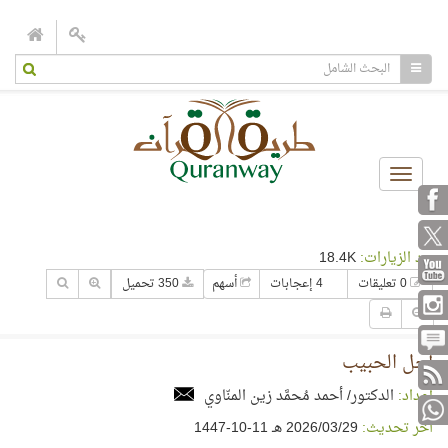
Toggle
navigation
عدد الزيارات:
18.4K
0 تعليقات
4 إعجابات
أسهم
350 تحميل
أجل الحبيب
إعداد:
الدكتور/ أحمد مُحمَّد زين المنّاوي
آخر تحديث:
29‏/03‏/2026 هـ 11-10-1447