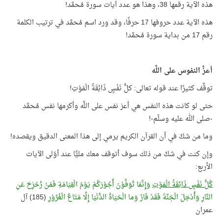
هذه الآية رقمها 38، وهذا هو عدد آيات سورة مُحمَّد!
هذه الآية عدد حروفها 17 حرفًا، وقد ورد اسم مُحمَّد في ترتيب الكلمة
رقم 17 من بداية سورة مُحمَّد!
أعزَّ النفوس على اللَّه
توقَّف كثيرًا عند قوله تعالى: كلُّ نَفْسٍ ذَائِقَةُ الْمَوْتِ!
حتى لو كانت هذه النفس هي أعز نفس على اللَّه وأكرمها نفس مُحمَّد
-صلى الله عليه وسلّم-!
وما من شكّ في أن القرآن الكريم يرمي إلى هذا المعنى الدقيق ويقصده!
وإن كنت في شكّ من ذلك سوف أتوقف معك مليًّا عند أوّلى الآيات
الأربع:
كُلُّ نَفْسٍ ذَائِقَةُ الْمَوْتِ
وَإِنَّمَا تُوَفَّوْنَ أُجُوْرَكُمْ يَوْمَ الْقِيَامَةِ فَمَنْ زُحْزِحَ عَنِ
النَّارِ وَأُدْخِلَ الْجَنَّةَ فَقَدْ فَازَ وَما الْحَيَاةُ الدُّنْيَا إِلَّا مَتَاعُ الْغُرُوْرِ
(185) آل
عمران