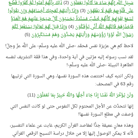
سَبِيْلِ اللَّهِ إِنَّهُمْ سَاءَ مَا كَانُوا يَعْمَلُوْنَ
(2)
ذَلِكَ بِأَنَّهُمْ آمَنُوا ثُمَّ كَفَرُوا فَطُبِعَ
عَلَى قُلُوْبِهِمْ فَهُمْ لَا يَفْقَهُوْنَ
(3)
وَإِذَا رَأَيْتَهُمْ تُعْجِبُكَ أَجْسَامُهُمْ وَإِنْ يَقُوْلُوا
تَسْمَعْ لِقَوْلِهِمْ كَأَنَّهُمْ خُشُبٌ مُسَنَّدَةٌ يَحْسَبُوْنَ كُلَّ صَيْحَةٍ عَلَيْهِمْ هُمُ الْعَدُوُّ
فَاحْذَرْهُمْ قَاتَلَهُمُ اللَّهُ أَنَّى يُؤْفَكُوْنَ
(4)
وَإِذَا قِيْلَ لَهُمْ تَعَالَوْا يَسْتَغْفِرْ لَكُمْ
رَسُوْلُ
اللَّهِ لَوَّوْا رُؤُوْسَهُمْ وَرَأَيْتَهُمْ يَصُدُّوْنَ وَهُمْ مُسْتَكْبِرُوْنَ
(5)
لاحظ كم هي عزيزة نفس مُحمَّد -صلى الله عليه وسلّم- على اللَّه عزّ وجلّ!
لقد نسب رسوله إليه مرّتين في آية واحدة، وفي هذا قمَّة التشريف لنفسه
الطاهرة النبيلة -صلى الله عليه وسلّم-!
ولكن انتبه كيف اختتمت هذه السورة نفسها، وهي السورة التي ترتيبها
رقم 63 في المصحف:
وَلَنْ يُؤَخِّرَ اللَّهُ نَفْسًا إِذَا جَاءَ أَجَلُهَا وَاللَّهُ خَبِيْرٌ بِمَا تَعْمَلُوْنَ
(11)
إنها تتحدَّث عن الأجل المحتوم لكل النفوس حتى لو كانت النفس التي
وُصفت في مطلع السورة نفسها!
وهذه معانٍ عميقة جدًّا لمقاصد القرآن الكريم، غابت عن علماء التفسير،
لأنه لا يمكن الوصول إليها إلا من خلال دراسة النسيج الرقمي القرآني