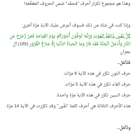
وهذا هو مجموع تكرار أحرف "مُحمَّد" ضمن الحروف المقطّعة!
وإذا كنت في شكّ من ذلك فسوف أعرض عليك الآية مرّة أخرى:
كُلُّ نَفْسٍ ذَائِقَةُ الْمَوْتِ
وَإِنَّمَا تُوَفَّوْنَ أُجُوْرَكُمْ يَوْمَ الْقِيَامَةِ فَمَنْ زُحْزِحَ عَنِ
النَّارِ وَأُدْخِلَ الْجَنَّةَ فَقَدْ فَازَ وَما الْحَيَاةُ الدُّنْيَا إِلَّا مَتَاعُ الْغُرُوْرِ
(185) آل
عمران
فتأمّل..
حرف النون تكرّر في هذه الآية 8 مرّات.
حرف الفاء تكرّر في هذه الآية 5 مرّات.
حرف السين تكرّر في هذه الآية مرّة واحدة.
هذه الأحرف الثلاثة هي أحرف كلمة "نَفْسٍ" وقد تكرّرت في الآية 14 مرّة.
وتأمّل..