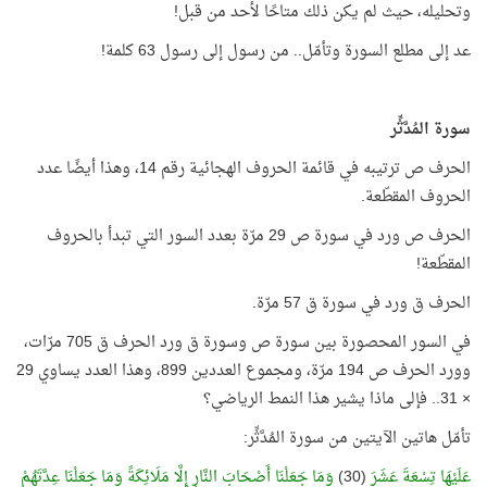
وتحليله، حيث لم يكن ذلك متاحًا لأحد من قبل!
عد إلى مطلع السورة وتأمّل.. من رسول إلى رسول 63 كلمة!
سورة المُدَّثِّر
الحرف ص ترتيبه في قائمة الحروف الهجائية رقم 14، وهذا أيضًا عدد
الحروف المقطّعة.
الحرف ص ورد في سورة ص 29 مرّة بعدد السور التي تبدأ بالحروف
المقطّعة!
الحرف ق ورد في سورة ق 57 مرّة.
في السور المحصورة بين سورة ص وسورة ق ورد الحرف ق 705 مرّات،
وورد الحرف ص 194 مرّة، ومجموع العددين 899، وهذا العدد يساوي 29
× 31.. فإلى ماذا يشير هذا النمط الرياضي؟
تأمّل هاتين الآيتين من سورة المُدَّثِّر:
عَلَيْهَا تِسْعَةَ عَشَرَ
(30)
وَمَا جَعَلْنَا أَصْحَابَ النَّارِ إِلَّا مَلَائِكَةً وَمَا جَعَلْنَا عِدَّتَهُمْ