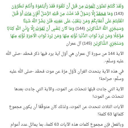
وَلَقَدْ كُنْتُمْ تَمَنَّوْنَ
الْمَوْتَ
مِنْ قَبْلِ أَنْ تَلْقَوْهُ فَقَدْ رَأَيْتُمُوْهُ وَأَنْتُمْ تَنظُرُوْنَ
(143)
وَمَا
مُحَمَّدٌ
إِلَّا رَسُوْلٌ قَدْ خَلَتْ مِنْ قَبْلِهِ الرُّسُلُ أَفَإِنْ
مَاتَ
أَوْ قُتِلَ
انْقَلَبْتُمْ عَلَى أَعْقَابِكُمْ وَمَنْ يَنْقَلِبْ عَلَى عَقِبَيْهِ فَلَنْ يَضُرَّ اللَّهَ شَيْئًا
وَسَيَجْزِي اللَّهُ الشَّاكِرِيْنَ
(144)
وَمَا كَانَ لِنَفْسٍ أَنْ
تَمُوْتَ
إِلَّا بِإِذْنِ اللَّهِ كِتَابًا
مُؤَجَّلًا وَمَنْ يُرِدْ ثَوَابَ الدُّنْيَا نُؤْتِهِ مِنْهَا وَمَنْ يُرِدْ ثَوَابَ الْآخِرَةِ نُؤْتِهِ مِنْهَا
وَسَنَجْزِي الشَّاكِرِيْنَ
(145) آل عمران
الآية 144 من سورة آل عمران هي أوّل آية يرد فيها ذكر مُحمَّد -صلى الله
عليه وسلّم-.
في هذه الآية يتحدث القرآن لأوّل مرّة عن موت مُحمَّد -صلى الله عليه
وسلّم- صراحة!
الآية التي جاءت قبلها تتحدّث عن الموت، والآية التي جاءت بعدها
تتحدّث عن الموت!
الآيات الثلاث تتحدث عن الموت، ولذلك كان متوقّعًا أن يكون مجموع
كلماتها 63 كلمة!
وبالفعل فإن مجموع كلمات هذه الآيات 63 كلمة، بما يماثل عدد أعوام