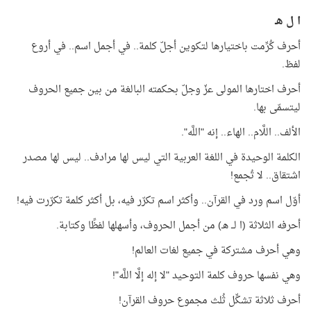
ا ل هـ
أحرف كُرِّمت باختيارها لتكوين أجلّ كلمة.. في أجمل اسم.. في أروع
لفظ.
أحرف اختارها المولى عزّ وجلّ بحكمته البالغة من بين جميع الحروف
ليتسمّى بها.
الألف.. اللَّام.. الهاء.. إنه "اللَّه".
الكلمة الوحيدة في اللغة العربية التي ليس لها مرادف.. ليس لها مصدر
اشتقاق.. لا تُجمع!
أوّل اسم ورد في القرآن.. وأكثر اسم تكرّر فيه، بل أكثر كلمة تكرّرت فيه!
أحرفه الثلاثة (ا لــ هـ) من أجمل الحروف، وأسهلها لفظًا وكتابة.
وهي أحرف مشتركة في جميع لغات العالم!
وهي نفسها حروف كلمة التوحيد "لا إله إلَّا اللَّه"!
أحرف ثلاثة تشكِّل ثُلث مجموع حروف القرآن!