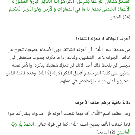
الْمُتَكَبِّرُ سُبْحَانَ اللَّهِ عَمَّا يُشْرِكُوْنَ
(23)
هُوَ اللَّهُ
الْخَالِقُ الْبَارِئُ الْمُصَوِّرُ لَهُ
الْأَسْمَاءُ الْحُسْنَى يُسَبِّحُ لَهُ مَا فِي السَّمَاوَاتِ وَالْأَرْضِ وَهُوَ الْعَزِيزُ الْحَكِيمُ
(24) الحشر
أحرف الجلالة لا تحرّك الشفاه!
من عظمة اسم "اللَّه".. أن أحرفه الثلاثة، دون الأسماء جميعها، تخرج من
خالص الجوف لا من الشفتين، ولذلك إذا ما ذكرته بصوت منخفض في
مجلس لن يلحظ ذلك أحد، لأنك لن تحرّك شفتيك بذكره، والأمر نفسه
ينطبق على كلمة التوحيد وأفضل الذكر (لا إله إلَّا اللَّه)، وهذه فائدة للذين
يتحرّون أعلى مراتب الإخلاص في عملهم.
دلالة باقية برغم حذف الأحرف
ومن عظمة اسم "اللَّه".. أنه مهما نقصت أحرفه فإن مدلوله يبقى كما هو!
فإذا حُذفت الألف يصبح اسمه "للَّه"، كما في قوله تعالى:
الْحَمْدُ
لِلَّهِ
رَبِّ
الْعَالَمِيْنَ
(2) الفاتحة