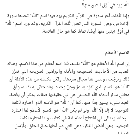
الله ورد في أوّل آيتين منها!
وإذا تأمّلت آخر سورة في القرآن الكريم يرد فيها اسم "اللَّه" تجدها سورة
الإخلاص، وهي السورة التي تعدل ثُلث القرآن الكريم، وقد ورد اسم "اللَّه"
في أوّل آيتين منها أيضًا، تمامًا كما هو حال الفاتحة.
الاسم الأعظم
إن اسم اللَّه الأعظم هو "اللَّه" نفسه، فلا اسم أعظم من هذا الاسم، وهناك
العديد من الأحاديث الصحيحة والأدلة والبراهين الصريحة التي تعزِّز
ذلك وترجِّحه، وليس هنا مجال سردها.. ولكن يكفيك من هذه الأدلة أن
"اللَّه" هو الاسم الذي تفرَّد به عزّ وجلّ وحده، وقد خصَّ به نفسه، وأنَّ
معاني سائر أسماء الله الحسنى هي في حقيقتها صفات يمكن أن يتَّصف
العبد بشيء يسير جدًّا منها، كما أن "اللَّه" هو الاسم الذي اختاره لكلمة
التوحيد:
لا إله إلَّا اللَّه
. ولو لم يكن "اللَّه" هو الاسم الأعظم لما اختاره
سبحانه وتعالى في افتتاح أعظم آية في كتابه، ولما اختاره لكلمة
التوحيد، وهي أفضل الذكر، وهي التي من أجلها خلق الخلق، وأُرْسل
الرسل!