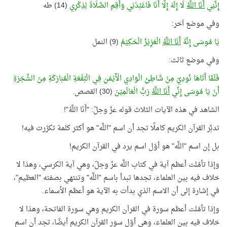
إِنَّنِي
أَنَا اللَّهُ
لَا إِلَهَ إِلَّا أَنَا فَاعْبُدْنِي وَأَقِمِ الصَّلَاةَ لِذِكْرِي
(14) طه
وفي موضع آخر:
يَا مُوسَى إِنَّهُ
أَنَا اللَّهُ
الْعَزِيْزُ الْحَكِيْمُ
(9) النمل
وفي موضع ثالث:
فَلَمَّا أَتَاهَا نُودِيَ مِنْ شَاطِئِ الْوَادِي الْأَيْمَنِ فِي الْبُقْعَةِ الْمُبَارَكَةِ مِنَ الشَّجَرَةِ
أَنْ يَا مُوسَى إِنِّي
أَنَا اللَّهُ
رَبُّ الْعَالَمِيْنَ
(30) القصص.
الشاهد في هذه الآيات الثلاث قوله عزّ وجلّ: "أَنَا اللَّهُ"!
تدبَّر القرآن الكريم كاملًا تجد أن اسم "اللَّه" هو أكثر كلمة تكرّرت فيه!
بل إن اسم "اللَّه" هو أوّل اسم يرد في القرآن الكريم!
وإذا تأمّلت أعظم آية في كتاب اللَّه عزّ وجلّ، وهي آية الكرسي، وهذا لا
خلاف فيه بين العلماء، تجدها تبدأ باسم "اللَّه" وتنتهي بصفته "العظيم"،
في إشارة إلى أن الاسم الذي بدأت به الآية هو أعظم الأسماء.
وإذا تأمّلت أعظم سورة في القرآن الكريم وهي سورة الفاتحة، وهذا لا
خلاف فيه بين العلماء، وهي أوّل سور القرآن الكريم أيضًا، تجد أن اسم