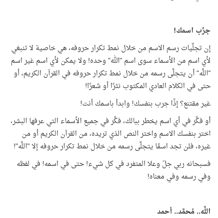
جرِّب اسمك!
إن تجلِّيات رسم الاسم من خلال نمط تكرار حروفه، هي خاصية لا تنبغي
لأي اسم من الأسماء سوى اسم "الله" وحده! ولا يمكن لأي اسم غير اسم
"اللَّه" أن يتجلَّى رسمه من خلال نمط تكرار حروفه في القرآن الكريم، أو
حتى في الكلام العادي المكتوب نثرًا أو شعرًا!
غير مقتنع؟ إذًا جرب بنفسك! وابدأ باسمك أنت!
أو فكِّر في أي اسم يخطر ببالك، فكِّر في جميع الأسماء التي عرفها البشر،
اختر بنفسك الاسم واختر النص الذي تريده، من القرآن الكريم أو من
غيره، فلن تجد اسمًا يتجلَّى رسمه من خلال نمط تكرار حروفه إلا "اللَّه"!
فسبحانه ربي جلّ وعلا المتفرد في كل شيء! حتى في اسمه! في لفظه
وفي رسمه وفي معناه!
اللَّه.. مُحمَّد.. أحمد