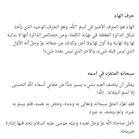
حرف الهاء
الهاء هو الحرف الأخير في اسم "اللَّه، وهو الحرف الوحيد الذي يأخذ
شكل الدائرة المغلقة في نهاية الكلمة، ومن خصائص الدائرة أنها لا بداية
لها ولا نهاية ولا أول لها ولا آخر، وكذلك من صفاته عزّ وجلّ أنه الأوّل
الذي ليس قبله شيء، والآخر الذي ليس بعده شيء!
سبحانه المتفرّد في اسمه
يمكن أن يتّصف العبد بشيء يسير جدًّا من معاني أسماء اللَّه الحسنى..
إلا اسم الجلالة.. اللَّه!
فقد تفرَّد الحق سبحانه وتعالى به وحده، وخصّ به نفسه، فلم يسم به
غيره، ولم يتصف به غيره.
تأمّل مناجاة اللَّه عزّ وجلّ لعبده ونبيِّه موسى عليه السلام تجد فيها إشارة
صريحة: