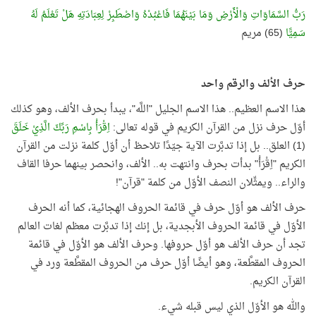
رَبُّ السَّمَاوَاتِ وَالْأَرْضِ وَمَا بَيْنَهُمَا فَاعْبُدْهُ وَاصْطَبِرْ لِعِبَادَتِهِ هَلْ تَعْلَمُ لَهُ
سَمِيًّا
(65) مريم
حرف الألف والرقم واحد
هذا الاسم العظيم.. هذا الاسم الجليل "اللَّه"، يبدأ بحرف الألف، وهو كذلك
أوّل حرف نزل من القرآن الكريم في قوله تعالى:
اِقْرَأْ بِاسْمِ رَبِّكَ الَّذِيْ خَلَقَ
(1) العلق.. بل إذا تدبَّرت الآية جيّدًا تلاحظ أن أوّل كلمة نزلت من القرآن
الكريم "اِقْرَأْ" بدأت بحرف وانتهت به.. الألف، وانحصر بينهما حرفا القاف
والراء.. ويمثِّلان النصف الأوّل من كلمة "قرآن"!
حرف الألف هو أوّل حرف في قائمة الحروف الهجائية، كما أنه الحرف
الأوّل في قائمة الحروف الأبجدية، بل إنك إذا تدبَّرت معظم لغات العالم
تجد أن حرف الألف هو أوّل حروفها. وحرف الألف هو الأوّل في قائمة
الحروف المقطَّعة، وهو أيضًا أوّل حرف من الحروف المقطَّعة ورد في
القرآن الكريم.
والله هو الأوّل الذي ليس قبله شيء.