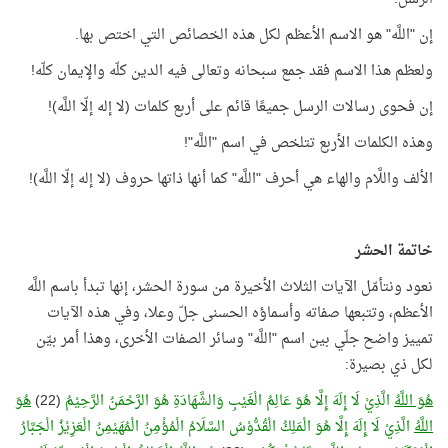
إن "اللَّه" هو الاسم الأعظم لكل هذه الخصائص التي اختص بها.
ولعظم هذا الاسم فقد جمع سبحانه وتعالى فيه الدين كلّه والإيمان كلّه!
إن فحوى رسالات الرسل جميعًا قائم على أربع كلمات (لا إله إلّا اللَّه)!
وهذه الكلمات الأربع تتلخص في اسم "اللَّه"!
الألف واللَّام والهاء هي أحرف "اللَّه" كما أنها ذاتها حروف (لا إله إلّا اللَّه)!
خاتمة الحشر
نعود ونتأمّل الآيات الثلاث الأخيرة من سورة الحشر، إنها تبدأ باسم اللَّه
الأعظم، وتتبعها صفاته وأسماؤه الحسنى جلّ وعلا، وفي هذه الآيات
تمييز واضح جلّي بين اسم "اللَّه" وسائر الصفات الأخرى، وهذا أمر بيّن
لكل ذي بصيرة:
هُوَ اللَّهُ
الَّذِيْ لَا إِلَهَ إِلَّا هُوَ عَالِمُ الْغَيْبِ وَالشَّهَادَةِ هُوَ الرَّحْمَنُ الرَّحِيْمُ
(22)
هُوَ
اللَّهُ
الَّذِيْ لَا إِلَهَ إِلَّا هُوَ الْمَلِكُ الْقُدُّوْسُ السَّلَامُ الْمُؤْمِنُ الْمُهَيْمِنُ الْعَزِيْزُ الْجَبَّارُ