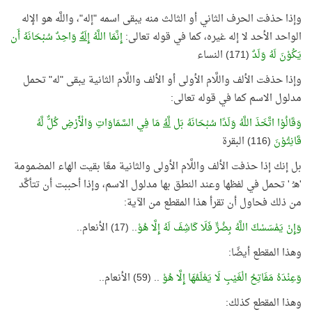
وإذا حذفت الحرف الثاني أو الثالث منه يبقى اسمه "إله"، واللَّه هو الإله
الواحد الأحد لا إله غيره، كما في قوله تعالى:
إِنَّمَا اللَّهُ
إِلَهٌ
وَاحِدٌ سُبْحَانَهُ أَن
يَكُوْنَ لَهُ وَلَدٌ
(171) النساء
وإذا حذفت الألف واللَّام الأولى أو الألف واللَّام الثانية يبقى "له" تحمل
مدلول الاسم كما في قوله تعالى:
وَقَالُوْا اتَّخَذَ اللَّهُ وَلَدًا سُبْحَانَهُ بَل
لَّهُ
مَا فِي السَّمَاوَاتِ وَالْأَرْضِ كُلٌّ لَّهُ
قَانِتُوْنَ
(116) البقرة
بل إنك إذا حذفت الألف واللَّام الأولى والثانية معًا بقيت الهاء المضمومة
'هـُ ' تحمل في لفظها وعند النطق بها مدلول الاسم، وإذا أحببت أن تتأكَّد
من ذلك فحاول أن تقرأ هذا المقطع من الآية:
وَإِنْ يَمْسَسْكَ اللَّهُ بِضُرٍّ فَلَا كَاشِفَ لَهُ إِلَّا هُوْ
.. (17) الأنعام..
وهذا المقطع أيضًا:
وَعِنْدَهُ مَفَاتِحُ الْغَيْبِ لَا يَعْلَمُهَا إِلَّا هُوْ
.. (59) الأنعام..
وهذا المقطع كذلك: