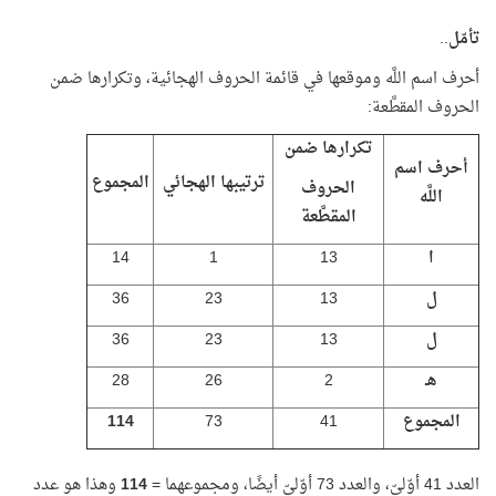
تأمّل
..
أحرف اسم اللَّه وموقعها في قائمة الحروف الهجائية، وتكرارها ضمن
الحروف المقطَّعة:
تكرارها ضمن
أحرف اسم
ترتيبها الهجائي
المجموع
الحروف
اللَّه
المقطَّعة
ا
13
1
14
ل
13
23
36
ل
13
23
36
هـ
2
26
28
المجموع
41
73
114
العدد 41 أوّليّ، والعدد 73 أوّليّ أيضًا، ومجموعهما =
114
وهذا هو عدد