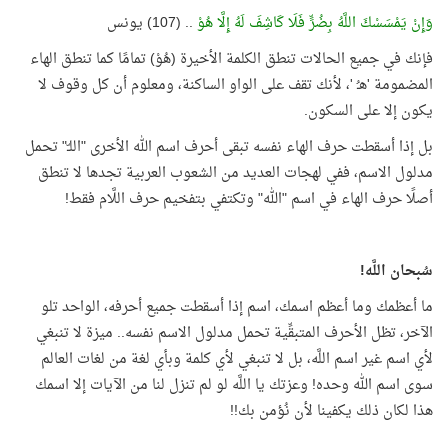
وَإِنْ يَمْسَسْكَ اللَّهُ بِضُرٍّ فَلَا كَاشِفَ لَهُ إِلَّا هُوْ
.. (107) يونس
فإنك في جميع الحالات تنطق الكلمة الأخيرة (هُوْ) تمامًا كما تنطق الهاء
المضمومة 'هـُ '، لأنك تقف على الواو الساكنة، ومعلوم أن كل وقوف لا
يكون إلا على السكون.
بل إذا أسقطت حرف الهاء نفسه تبقى أحرف اسم الله الأخرى "اللـّ" تحمل
مدلول الاسم، ففي لهجات العديد من الشعوب العربية تجدها لا تنطق
أصلًا حرف الهاء في اسم "الله" وتكتفي بتفخيم حرف اللَّام فقط!
سُبحان اللَّه!
ما أعظمك وما أعظم اسمك، اسم إذا أسقطت جميع أحرفه، الواحد تلو
الآخر، تظل الأحرف المتبقِّية تحمل مدلول الاسم نفسه.. ميزة لا تنبغي
لأي اسم غير اسم اللَّه، بل لا تنبغي لأي كلمة وبأي لغة من لغات العالم
سوى اسم الله وحده! وعزتك يا اللَّه لو لم تنزل لنا من الآيات إلا اسمك
هذا لكان ذلك يكفينا لأن نُؤمن بك!!