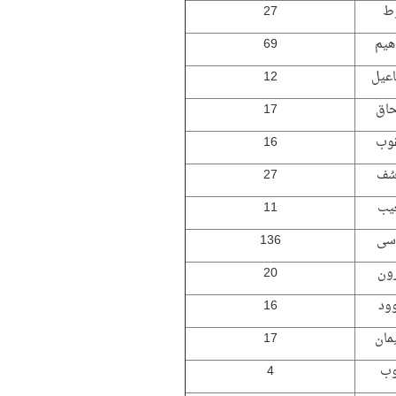
ط
27
اهيم
69
عيل
12
اق
17
وب
16
سُف
27
يب
11
سى
136
ون
20
ود
16
مان
17
ُّوب
4