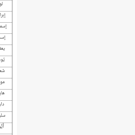
لو
إبر
إسما
إسح
يعق
يُو
شع
مو
هار
داو
سلي
أَي