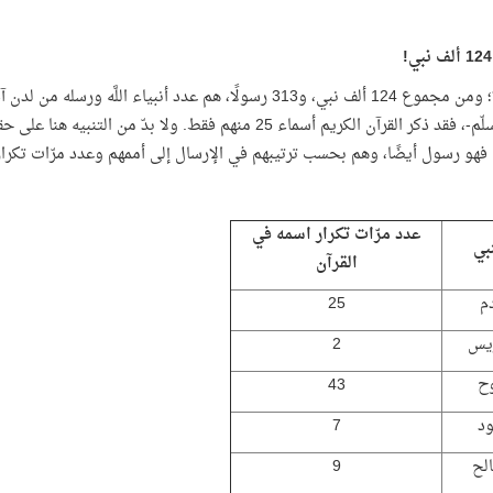
وإجمالًا؛ ومن مجموع 124 ألف نبي، و313 رسولًا، هم عدد أنبياء
عليه وسلّم-، فقد ذكر القرآن الكريم أسماء 25 منهم فقط. ولا
ء فهو رسول أيضًا، وهم بحسب ترتيبهم في الإرسال إلى أممهم وعدد مرّات تكرار 
عدد مرّات تكرار اسمه في
نبي
القرآن
م
25
يس
2
ح
43
د
7
لح
9