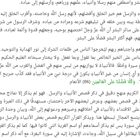
شر واصطفى منهم رسلًا وأنبياء، علَّمهم ورباهم، وأرسلهم إلى عباده.
اء والرسل هم خير الخلق وأفضلهم، لأنهم رسل اللَّه وخاصته، وأقرب الخلق إليه
ة بينه وبين خلقه في تبليغهم شرعه ومراده من عباده. وشرف الرسول من شرف
لى سائر البشر أن اللَّه عزّ وجلّ اختصهم بوحيه، وجعلهم قدوة وأئمة لعباده، ف
م، فهم أكثر البشر فضلًا على البشر.
م واجتباهم ربهم ليُخرجوا الناس من ظلمات الشرك إلى نور الهداية والتوحيد. 
لناس على الخير الخالص بما تقول وبما تفعل. ولا يختار سبحانه العليم الحكيم 
سيرة وخُلقًا. فالأنبياءُ لا يوازيهم من ليس منهم في الفضلِ والقرب من اللَّه عز
أو أي إنسان من غيرِ الأنبياءِ يكونُ في درجة نبيّ من الأنبياءِ فقد كذَّب صريح 
..
وَكُلَّا فَضَّلْنَا عَلَى الْعَالَمِيْنَ
(86) الأنعام.
 الكريم منهج دقيق في ذكر قصص الأنبياء والرسل.. فهو لم يذكر إلا نماذج
 في قصص بعضهم، وعرض لبعضهم الآخر باختصار، مستهدفًا في ذلك العبرة وال
لى الاقتداء بالأنبياء في أخلاقهم وصبرهم ودعوتهم إلى اللَّه، وبيان وحدة ال
 يتسع المجال لبسطها هنا. ويذكر القرآن الكريم قصص بعض الأنبياء والرسل دو
 سورة يس لم يذكر أسماءهم أو اسم القرية التي كانوا فيها. كما لم يذكر القر
ا ليقاتلوا في سبيل اللَّه، وجاءت الإشارة إليه في سورة البقرة، مع أنه ذكر اسم