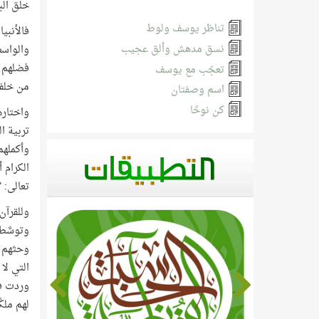
خلق الب
تناظر يوسف ولوط
فالأنبي
نسق مدهش وألق عجيب
والواسط
فضلهم ع
تعجّب مع يوسف
من خلفه
اسم وصفتان
كن نوحًا
واختاره
تربية ا
وأكملهم 
الكرام 
تعالى: "
وللقرآن
وتوسَّط
وحثهم ع
التي لا
وردت في
لهم ملكً