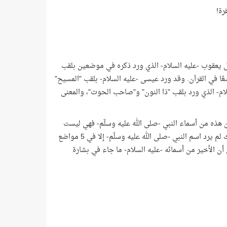
ل يعقوب -عليه السلام- الذي ورد ذكره في موضعين بلقب
معنى عبد اللَّه أو كثير العبادة للَّه، كما أُشير إلى "بني إسرائيل" في 41 موضعًا في القرآن. وقد ورد عيسى -عليه السلام- بلقب "المسيح"
لام- الذي ورد بلقب "ذا النون" و"صاحب الحوت"، والمعنى
 أن هذه من أسماء النبي -صلى الله عليه وسلّم- فهي ليست
أسماء وإنما وصف حال، وأصلها في اللغة المتزمل والمتدثر، فأدغم حرف بحرف. وبذلك لم يرد اسم النبي -صلى الله عليه وسلّم- إلا في 5 مواضع
دليل على أن الأخير من أسمائه -عليه السلام- ما جاء في بشارة