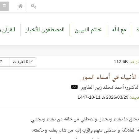
ة
مع الله
خاتم النبيين
المصطفون الأخيار
القرآن و
ارات:
112.6K
0 تعليقات
37 إع
الأنبياء في أسماء السور
لدكتور/ أحمد مُحمَّد زين المنّاوي
ديث:
29‏/03‏/2026 هـ 11-10-1447
َه يخلق ما يشاء ويختار، ويصطفي من خلقه من يشاء ويجتبي.
َّه الملائكة واصطفى منهم وقرّب إليه من شاء بعلمه وحكمته.