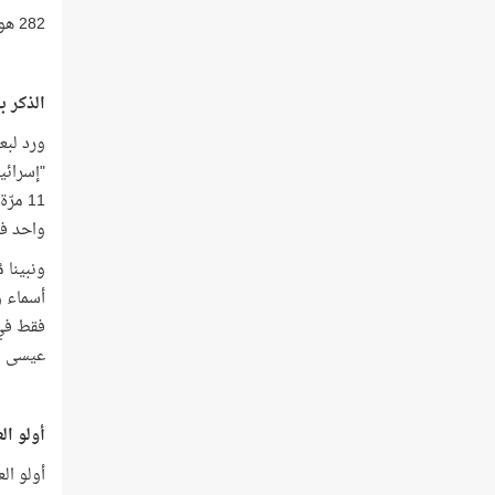
282 هو أكبر تكرار لاسم اللَّه في سور القرآن، وهو مجموع تكرار اسم اللَّه في سورة البقرة!
الذكر 
ورد لبع
11 مر
واحد فا
ونبينا 
عيسى -علي
أولو ال
أولو ال