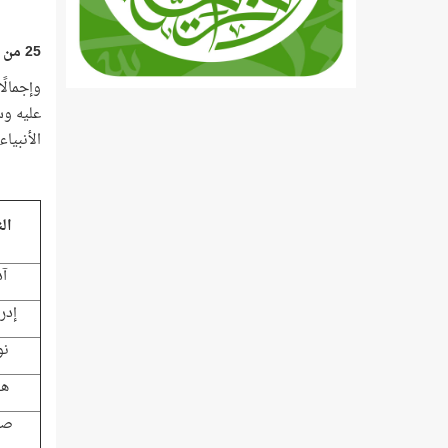
25 من 124 ألف نبي!
الأنبيا
ال
آد
إدر
نو
هو
صا