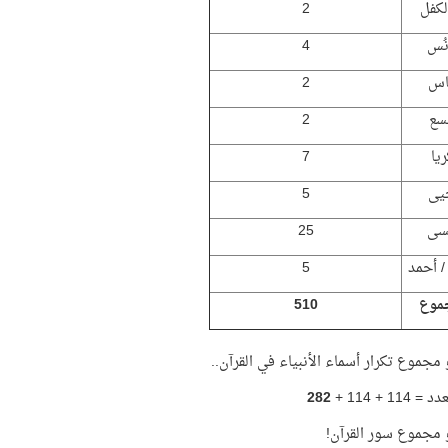
لكفل
2
نُس
4
اس
2
سع
2
ريا
7
يى
5
سى
25
د / أحمد
5
موع
510
114 + 114 +
282