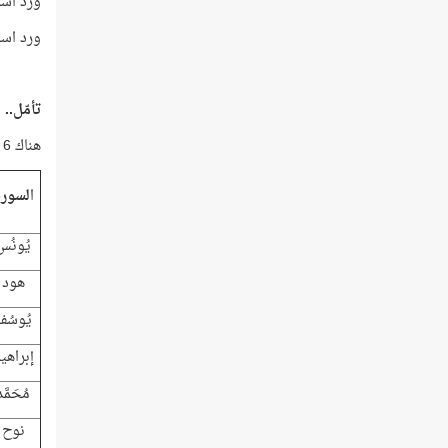
ورد اسم إ
ورد اسم س
تأمّل..
هناك 6 سور تحمل أسماء 6 أنبياء، وهذه السور هي:
ا
لسور
يُونُس
هود
يُوسُف
إبراهي
مُحَمَّد
نوح