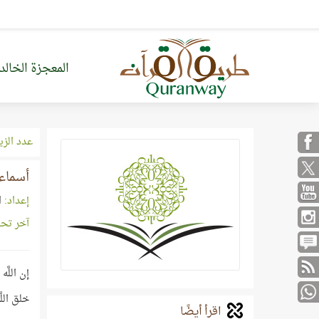
المعجزة الخالد
عدد الزي
أسماء 
إعداد:
ا
آخر تح
إن اللّ
خلق الل
اقرأ أيضًا