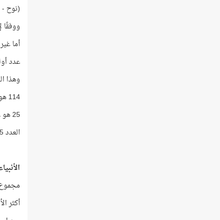
(نوح - 
ووفقًا ل
أما غير 
عدد أولي العزم من
وهذا العدد = 114 
114 هو عدد سور القرآن!
25 هو عدد الأنبياء الذين ذكرهم القرآن!
العدد 25 يساوي 5 × 5 عدد أولي العزم من الرسل 5
الأنبياء 
مجموع تكرار
أكثر الأنب