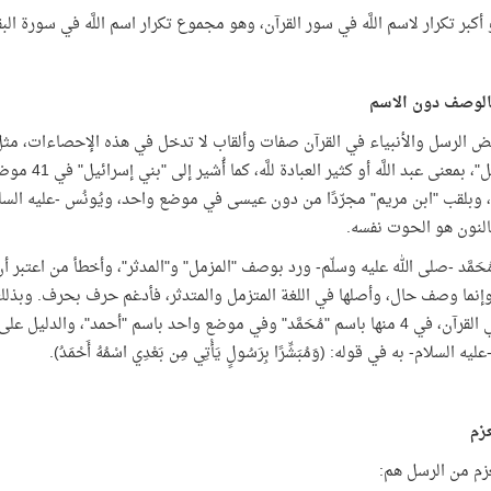
بالوصف دون الاسم
ض الرسل والأنبياء في القرآن صفات وألقاب لا تدخل في هذه الإحصاءات، مث
"إسرائيل"، ب
ّة، وبلقب "ابن مريم" مجرّدًا من دون عيسى في موضع واحد، ويُونُس -عليه الس
لنون هو الحوت نفسه.
مُحَمَّد -صلى الله عليه وسلّم- ورد بوصف "المزمل" و"المدثر"، وأخطأ من اعتبر
فقط في القرآن، في 4 منها باسم "مُحَمَّد" وفي موضع واحد باسم "أحمد"، وال
ه السلام- به في قوله: (وَمُبَشِّرًا بِرَسُولٍ يَأْتِي مِن بَعْدِي اسْمُهُ أَحْمَدُ).
عزم
عزم من الرسل هم: