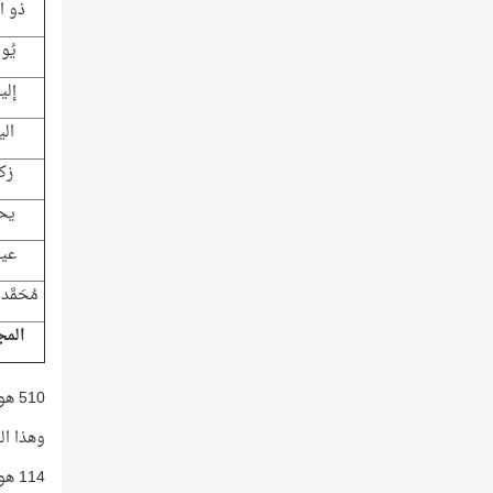
ذو ا
يُو
إلي
الي
زك
يح
عي
مُحَمَّ
المج
510 هو مجموع تكرار أسماء الأنبياء في القرآن..
وهذا العدد = 
114 هو مجموع سور القرآن!